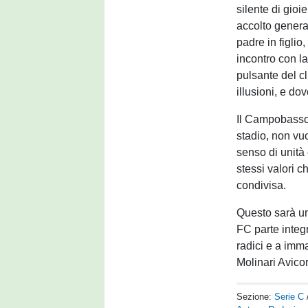
silente di gioi
accolto generaz
padre in figlio
incontro con la
pulsante del cl
illusioni, e do
Il Campobasso
stadio, non vu
senso di unità 
stessi valori c
condivisa.
Questo sarà u
FC parte integr
radici e a imm
Molinari Avico
Sezione:
Serie C