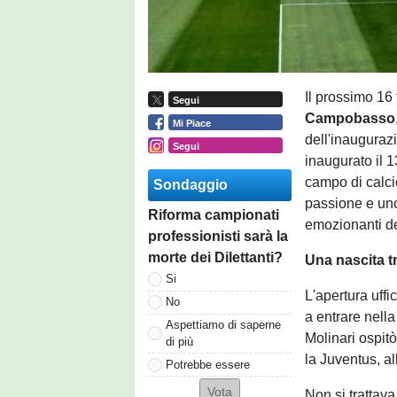
Il prossimo 16 
Segui
Campobasso
Mi Piace
dell'inauguraz
Segui
inaugurato il 
campo di calci
Sondaggio
passione e uno
Riforma campionati
emozionanti del
professionisti sarà la
morte dei Dilettanti?
Una nascita t
Si
L'apertura uff
No
a entrare nella
Aspettiamo di saperne
Molinari ospitò
di più
la Juventus, al
Potrebbe essere
Non si trattava