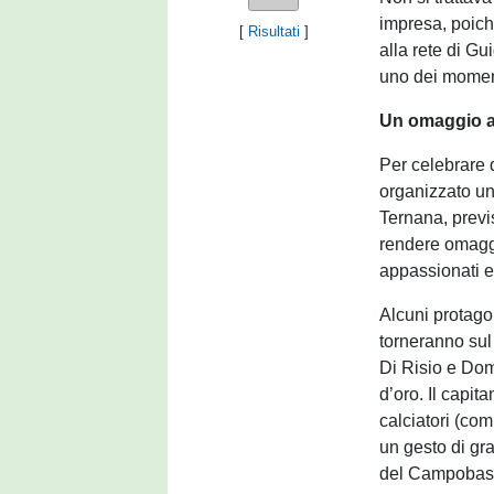
impresa, poich
[
Risultati
]
alla rete di G
uno dei momenti
Un omaggio al
Per celebrare
organizzato un
Ternana, previs
rendere omagg
appassionati e 
Alcuni protagon
torneranno sul 
Di Risio e Dom
d’oro. Il capit
calciatori (co
un gesto di gra
del Campobas