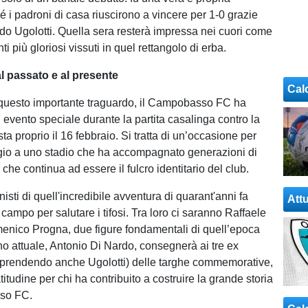
é i padroni di casa riuscirono a vincere per 1-0 grazie
uido Ugolotti. Quella sera resterà impressa nei cuori come
 più gloriosi vissuti in quel rettangolo di erba.
 passato e al presente
Cal
 questo importante traguardo, il Campobasso FC ha
 evento speciale durante la partita casalinga contro la
ta proprio il 16 febbraio. Si tratta di un’occasione per
io a uno stadio che ha accompagnato generazioni di
che continua ad essere il fulcro identitario del club.
isti di quell'incredibile avventura di quarant'anni fa
Attu
campo per salutare i tifosi. Tra loro ci saranno Raffaele
enico Progna, due figure fondamentali di quell’epoca
ano attuale, Antonio Di Nardo, consegnerà ai tre ex
mprendendo anche Ugolotti) delle targhe commemorative,
titudine per chi ha contribuito a costruire la grande storia
so FC.