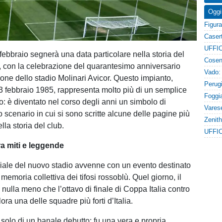
Oggi
febbraio segnerà una data particolare nella storia del
, con la celebrazione del quarantesimo anniversario
ione dello stadio Molinari Avicor. Questo impianto,
13 febbraio 1985, rappresenta molto più di un semplice
o: è diventato nel corso degli anni un simbolo di
 scenario in cui si sono scritte alcune delle pagine più
la storia del club.
UFFIC
ra miti e leggende
iciale del nuovo stadio avvenne con un evento destinato
 memoria collettiva dei tifosi rossoblù. Quel giorno, il
 nulla meno che l’ottavo di finale di Coppa Italia contro
lora una delle squadre più forti d’Italia.
 solo di un banale debutto: fu una vera e propria