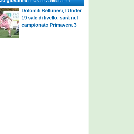
cio giovanile
di Davide Guardabascio
Dolomiti Bellunesi, l’Under
19 sale di livello: sarà nel
campionato Primavera 3