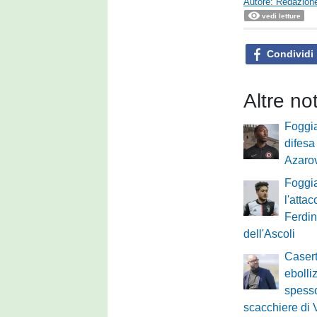
Autore: Redazione
vedi letture
Condividi
Altre no
Foggia
difesa
Azaro
Foggia
l'atta
Ferdi
dell'Ascoli
Casert
ebolliz
spesso
scacchiere di 