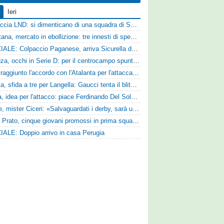
Ieri
Figuraccia LND: si dimenticano di una squadra di Serie D, è da rifare il programma Coppa Italia
Casertana, mercato in ebollizione: tre innesti di spessore per lo scacchiere di Vinicio Espinal
UFFICIALE: Colpaccio Paganese, arriva Sicurella dalla Scafatese
Cosenza, occhi in Serie D: per il centrocampo spunta anche Gerardo Di Gilio
Vado: raggiunto l'accordo con l'Atalanta per l'attaccante Frederick Samuel Ndongue
Perugia, sfida a tre per Langella: Gaucci tenta il blitz per il centrocampista del Cosenza
Foggia, idea per l'attacco: piace Ferdinando Del Sole dell'Ascoli
Varese, mister Ciceri: «Salvaguardati i derby, sarà un campionato avvincente»
Zenith Prato, cinque giovani promossi in prima squadra
IALE: Doppio arrivo in casa Perugia