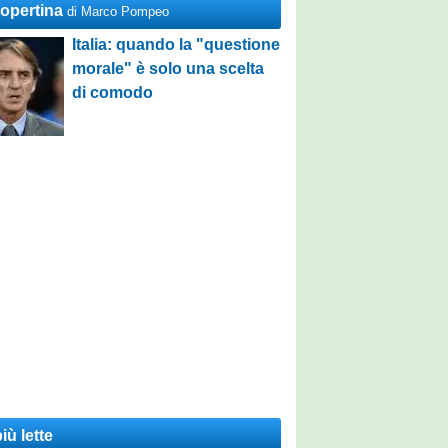
Copertina
di Marco Pompeo
Italia: quando la "questione
morale" è solo una scelta
di comodo
iù lette