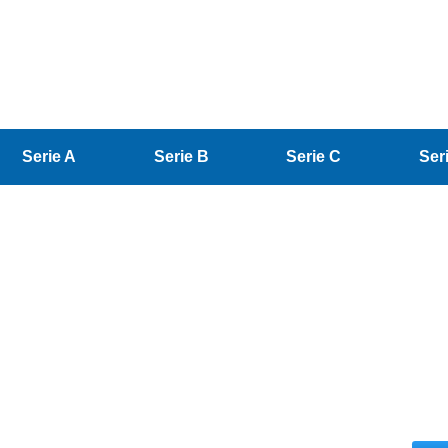
Serie A
Serie B
Serie C
Ser