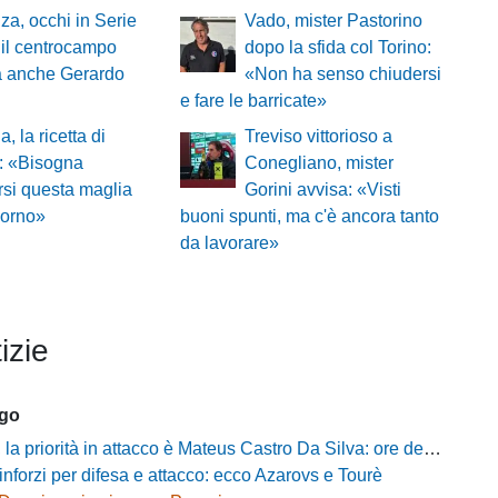
a, occhi in Serie
Vado, mister Pastorino
 il centrocampo
dopo la sfida col Torino:
a anche Gerardo
«Non ha senso chiudersi
e fare le barricate»
, la ricetta di
Treviso vittorioso a
: «Bisogna
Conegliano, mister
rsi questa maglia
Gorini avvisa: «Visti
iorno»
buoni spunti, ma c'è ancora tanto
da lavorare»
izie
ago
riorità in attacco è Mateus Castro Da Silva: ore decisive per la fumata bianca
inforzi per difesa e attacco: ecco Azarovs e Tourè