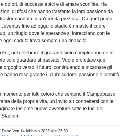
e e dolori, di successi epici e di amare sconfitte. Ha
ioni di tifosi che hanno trasferito la loro passione da
, trasformandola in un'eredità preziosa. Da quel primo
 Juventus fino ad oggi, lo stadio è rimasto il cuore
ub, un rifugio dove le speranze si intrecciano con le
ve ogni caduta trova sempre una rinascita.
 FC, nel celebrare il quarantesimo compleanno dello
ole solo guardare al passato. Vuole proiettare quel
e orgoglio verso il futuro, continuando a incarnare gli
he hanno reso grande il club: sudore, passione e identità
n momento per tutti coloro che sentono il Campobasso
ante della propria vita, un invito a riconnettersi con le
aginare insieme nuove avventure sotto le luci del
r Stadium.
/ Data:
Ven 14 febbraio 2025 alle 23:30