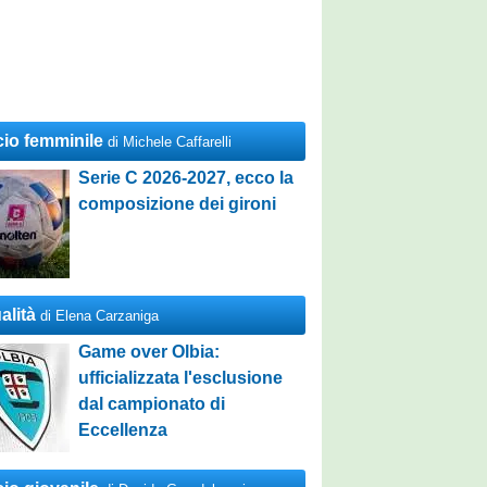
cio femminile
di Michele Caffarelli
Serie C 2026-2027, ecco la
composizione dei gironi
alità
di Elena Carzaniga
Game over Olbia:
ufficializzata l'esclusione
dal campionato di
Eccellenza