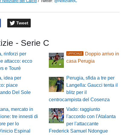
 Notiziario del Calcio
/ Twitter:
@NotiziarioC
Tweet
tizie - Serie C
, rinforzi per
Doppio arrivo in
UFFICIALE
 e attacco: ecco
casa Perugia
vs e Tourè
, idea per
Perugia, sfida a tre per
cco: piace
Langella: Gaucci tenta il
nando Del Sole
blitz per il
centrocampista del Cosenza
ana, mercato in
Vado: raggiunto
ione: tre innesti di
l'accordo con l'Atalanta
re per lo
per l'attaccante
Vinicio Espinal
Frederick Samuel Ndongue