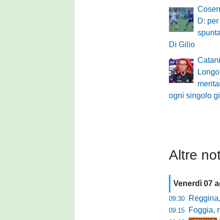
Cosenz
D: per
spunt
Di Gilio
Catania
Longo
merita
ogni singolo g
Altre not
Venerdì 07 
Reggina, la p
09:30
Foggia, r
09:15