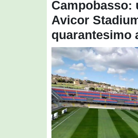
Campobasso: un
Avicor Stadium
quarantesimo 