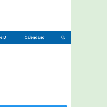
ie D
Calendario