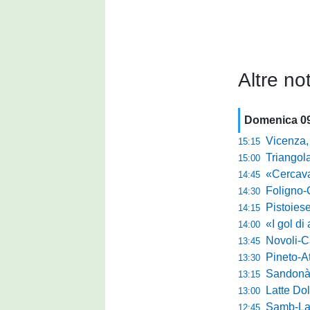
Altre not
Domenica 0
Vicenza, Gallo n
15:15
Triangolare 
15:00
«Cercavamo rispost
14:45
Foligno-Gui
14:30
Pistoiese, Bisoli spa
14:15
«I gol di agosto l
14:00
Novoli-Casara
13:45
Pineto-Atletic
13:30
Sandonà-Trev
13:15
Latte Dolce, Fin
13:00
Samb-Lanciano 4
12:45