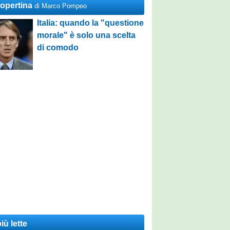
Copertina
di Marco Pompeo
Italia: quando la "questione
morale" è solo una scelta
di comodo
iù lette