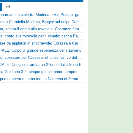
Ieri
Dramma in amichevole tra Modena e Vis Pesaro: gara sospesa per il grave infortunio di Sersanti
Clamoroso Cittadella Modena, Biagini sul colpo Defrel: «Per noi rappresenta un sogno, a volte si realizzano»
Ternana, scatta il conto alla rovescia: Costanzo firma, Hraiech vicino e nel pomeriggio c'è l'amichevole
Ancona, conto alla rovescia per il sipario: carica Pandolfi e risposta da record degli abbonati
Pistoiese da applausi in amichevole: Corazza e Cardelli piegano lo Scandicci per 1-0
IALE: Colpo di grande esperienza per il Livorno
Colpo di spessore per l'Ossese: ufficiale l'arrivo del difensore Riccardo Idda
IALE: Cerignola, arriva un 27enne dalla Serie B
Reggina-Gozzano 3-2: cinque gol nel primo tempo e secondo successo per la squadra di Marchionni
Valanga rossonera a Latronico: la Nocerina di Zeman ne fa 9 all'Atletico Agromonte