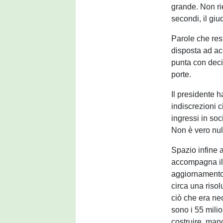
grande. Non ri
secondi, il gi
Parole che res
disposta ad ac
punta con decis
porte.
Il presidente h
indiscrezioni c
ingressi in so
Non è vero null
Spazio infine 
accompagna il 
aggiornamento 
circa una riso
ciò che era ne
sono i 55 milio
costruire, manc