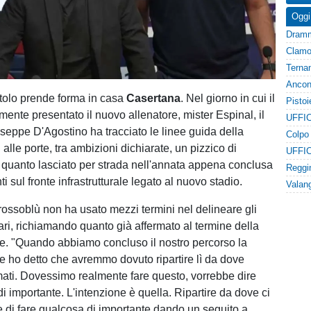
Oggi
tolo prende forma in casa
Casertana
. Nel giorno in cui il
lmente presentato il nuovo allenatore, mister Espinal, il
UFFIC
seppe D'Agostino ha tracciato le linee guida della
alle porte, tra ambizioni dichiarate, un pizzico di
UFFIC
quanto lasciato per strada nell'annata appena conclusa
 sul fronte infrastrutturale legato al nuovo stadio.
rossoblù non ha usato mezzi termini nel delineare gli
tari, richiamando quanto già affermato al termine della
e. "Quando abbiamo concluso il nostro percorso la
e ho detto che avremmo dovuto ripartire lì da dove
ati. Dovessimo realmente fare questo, vorrebbe dire
i importante. L'intenzione è quella. Ripartire da dove ci
e di fare qualcosa di importante dando un seguito a