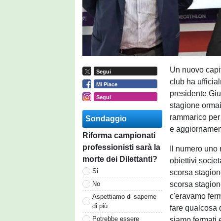
Un nuovo capi
Segui
club ha ufficia
Mi Piace
presidente Giu
Segui
stagione ormai 
rammarico per 
Sondaggio
e aggiornamenti
Riforma campionati
professionisti sarà la
Il numero uno 
morte dei Dilettanti?
obiettivi socie
Si
scorsa stagion
scorsa stagion
No
c'eravamo ferm
Aspettiamo di saperne
di più
fare qualcosa d
Potrebbe essere
siamo fermati 