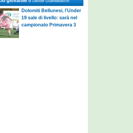
cio giovanile
di Davide Guardabascio
Dolomiti Bellunesi, l’Under
19 sale di livello: sarà nel
campionato Primavera 3