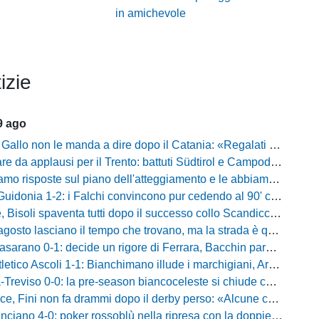
in amichevole
izie
9 ago
on le manda a dire dopo il Catania: «Regalati troppi palloni, Claiton ha calciato un pessimo rigore»
da applausi per il Trento: battuti Südtirol e Campodarsego, Tabbiani sorride
e sul piano dell'atteggiamento e le abbiamo avute»: Bernardini promuove i suoi e lancia la sfida al Taranto
donia 1-2: i Falchi convincono pur cedendo al 90' contro i laziali
venta tutti dopo il successo collo Scandicci: «Non possiamo fare un secondo tempo così, solo una cosa viene prima di questa maglia»
asciano il tempo che trovano, ma la strada è quella giusta»: Alma fa volare la Reggina e carica l'ambiente
no 0-1: decide un rigore di Ferrara, Bacchin para un penalty nel primo tempo
o Ascoli 1-1: Bianchimano illude i marchigiani, Ardizzone salva i biancazzurri nel finale
iso 0-0: la pre-season biancoceleste si chiude con un pareggio senza reti
i non fa drammi dopo il derby perso: «Alcune cose non mi sono piaciute, ma siamo sulla strada giusta»
-0: poker rossoblù nella ripresa con la doppietta di Faggioli e i gol di Candellori e Perrotta