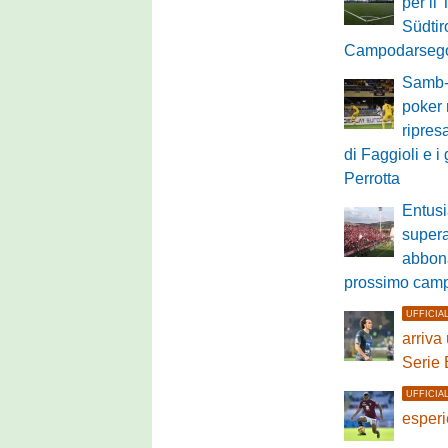
per il 
Südtir
Campodarsego,
Samb-
poker 
ripres
di Faggioli e i
Perrotta
Entus
supera
abbona
prossimo cam
UFFICIA
arriva
Serie 
UFFICIA
esperi