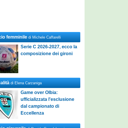
cio femminile
di Michele Caffarelli
Serie C 2026-2027, ecco la
composizione dei gironi
alità
di Elena Carzaniga
Game over Olbia:
ufficializzata l'esclusione
dal campionato di
Eccellenza