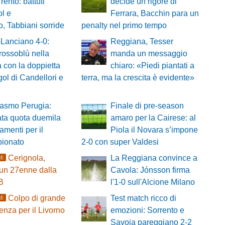
Trento: battuti
decide un rigore di
ol e
Ferrara, Bacchin para un
 Tabbiani sorride
penalty nel primo tempo
Lanciano 4-0:
Reggiana, Tesser
rossoblù nella
manda un messaggio
a con la doppietta
chiaro: «Piedi piantati a
 gol di Candellori e
terra, ma la crescita è evidente»
iasmo Perugia:
Finale di pre-season
ta quota duemila
amaro per la Cairese: al
menti per il
Piola il Novara s’impone
pionato
2-0 con super Valdesi
Cerignola,
La Reggiana convince a
LE
 un 27enne dalla
Cavola: Jónsson firma
B
l'1-0 sull'Alcione Milano
Colpo di grande
Test match ricco di
LE
enza per il Livorno
emozioni: Sorrento e
Savoia pareggiano 2-2