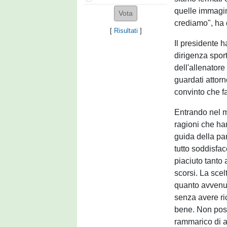
quelle immagin
crediamo", ha 
[
Risultati
]
Il presidente h
dirigenza sport
dell'allenator
guardati attorn
convinto che f
Entrando nel m
ragioni che ha
guida della pa
tutto soddisfac
piaciuto tanto 
scorsi. La scel
quanto avvenut
senza avere ric
bene. Non poss
rammarico di a