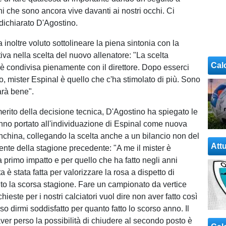
i che sono ancora vive davanti ai nostri occhi. Ci
dichiarato D'Agostino.
a inoltre voluto sottolineare la piena sintonia con la
iva nella scelta del nuovo allenatore: "La scelta
Cal
e è condivisa pienamente con il direttore. Dopo esserci
o, mister Espinal è quello che c'ha stimolato di più. Sono
arà bene".
erito della decisione tecnica, D'Agostino ha spiegato le
nno portato all'individuazione di Espinal come nuova
nchina, collegando la scelta anche a un bilancio non del
Attu
ente della stagione precedente: "A me il mister è
a primo impatto e per quello che ha fatto negli anni
ta è stata fatta per valorizzare la rosa a dispetto di
o la scorsa stagione. Fare un campionato da vertice
hieste per i nostri calciatori vuol dire non aver fatto così
o dirmi soddisfatto per quanto fatto lo scorso anno. Il
ver perso la possibilità di chiudere al secondo posto è