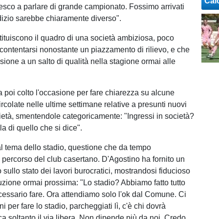
Cal
esco a parlare di grande campionato. Fossimo arrivati
udizio sarebbe chiaramente diverso".
tituiscono il quadro di una società ambiziosa, poco
contentarsi nonostante un piazzamento di rilievo, e che
ione a un salto di qualità nella stagione ormai alle
a poi colto l'occasione per fare chiarezza su alcune
ircolate nelle ultime settimane relative a presunti nuovi
cietà, smentendole categoricamente: "Ingressi in società?
a di quello che si dice".
al tema dello stadio, questione che da tempo
percorso del club casertano. D'Agostino ha fornito un
sullo stato dei lavori burocratici, mostrandosi fiducioso
luzione ormai prossima: "Lo stadio? Abbiamo fatto tutto
cessario fare. Ora attendiamo solo l'ok dal Comune. Ci
ni per fare lo stadio, parcheggiati lì, c'è chi dovrà
a soltanto il via libera. Non dipende più da noi. Credo