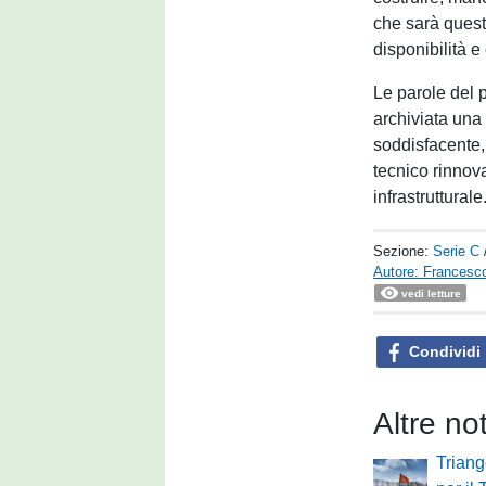
che sarà quest
disponibilità 
Le parole del 
archiviata una
soddisfacente,
tecnico rinnova
infrastrutturale
Sezione:
Serie C
Autore: Francesco 
vedi letture
Condividi
Altre no
Triang