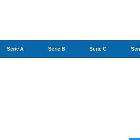
Serie A
Serie B
Serie C
Ser