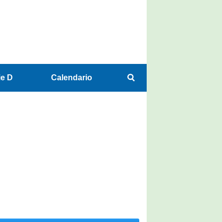
ie D
Calendario