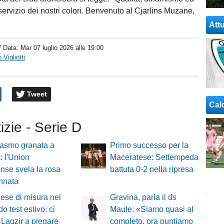
servizio dei nostri colori. Benvenuto al Cjarlins Muzane,
Attu
/ Data:
Mar 07 luglio 2026 alle 19:00
Vigliotti
Tweet
Cal
tizie - Serie D
iasmo granata a
Primo successo per la
: l'Union
Maceratese: Settempeda
nse svela la rosa
battuta 0-2 nella ripresa
nnata
se di misura nel
Gravina, parla il ds
o test estivo: ci
Maule: «Siamo quasi al
Lagzir a piegare
completo, ora puntiamo