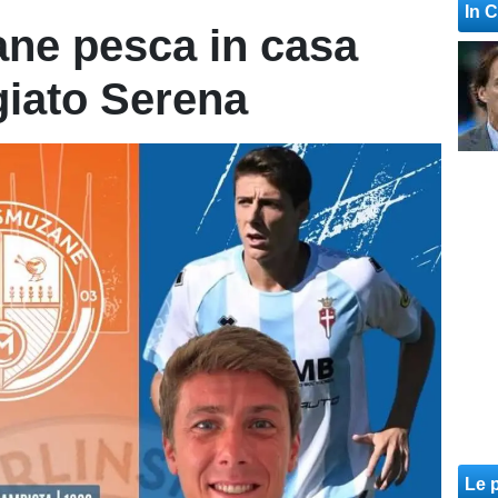
In 
zane pesca in casa
giato Serena
Le p