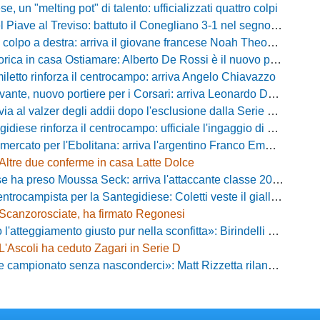
, un "melting pot" di talento: ufficializzati quattro colpi
iave al Treviso: battuto il Conegliano 3-1 nel segno di Gerbi e Vita
colpo a destra: arriva il giovane francese Noah Theodore
ca in casa Ostiamare: Alberto De Rossi è il nuovo presidente biancoviola
iletto rinforza il centrocampo: arriva Angelo Chiavazzo
ante, nuovo portiere per i Corsari: arriva Leonardo De Franceschi
 valzer degli addii dopo l'esclusione dalla Serie D: Salzano verso una big campana
iese rinforza il centrocampo: ufficiale l'ingaggio di Luca Scimia
ercato per l'Ebolitana: arriva l'argentino Franco Emmanuel Boló
Altre due conferme in casa Latte Dolce
 ha preso Moussa Seck: arriva l'attaccante classe 2006
rocampista per la Santegidiese: Coletti veste il giallorosso
Scanzorosciate, ha firmato Regonesi
ggiamento giusto pur nella sconfitta»: Birindelli promuove il Novara nonostante il KO di Chiavari
L'Ascoli ha ceduto Zagari in Serie D
ionato senza nasconderci»: Matt Rizzetta rilancia le ambizioni del Campobasso