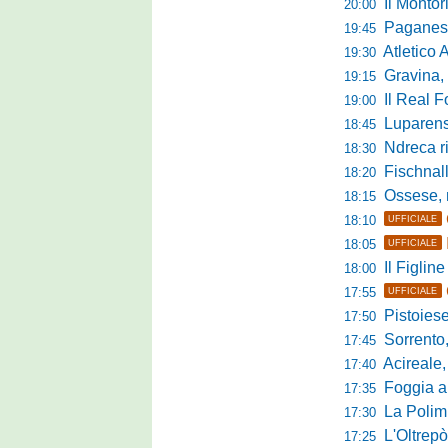
Il Monto
20:00
Paganese di 
19:45
Atletico 
19:30
Gravina, parl
19:15
Il Real For
19:00
Luparense, p
18:45
Ndreca rin
18:30
Fischnaller-R
18:20
Ossese, mister C
18:15
18:10
UFFICIALE
18:05
UFFICIALE
Il Figline
18:00
17:55
UFFICIALE
Pistoiese in 
17:50
Sorrento, 
17:45
Acireale,
17:40
Foggia a ca
17:35
La Polimn
17:30
L'Oltrepò
17:25