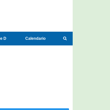
ie D
Calendario