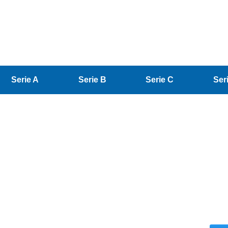
Serie A
Serie B
Serie C
Ser