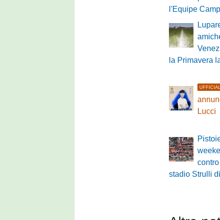
l'Equipe Cam
Lupare
amich
Venezi
la Primavera 
UFFICIA
annunc
Lucci
Pistoi
weeke
contro
stadio Strull