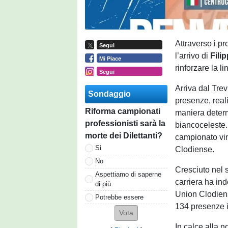
Attraverso i pro
Segui
l’arrivo di
Fili
Mi Piace
rinforzare la 
Segui
Arriva dal Tre
Sondaggio
presenze, real
Riforma campionati
maniera determ
professionisti sarà la
biancoceleste.
morte dei Dilettanti?
campionato vin
Si
Clodiense.
No
Cresciuto nel 
Aspettiamo di saperne
carriera ha in
di più
Union Clodien
Potrebbe essere
134 presenze i
In calce alla 