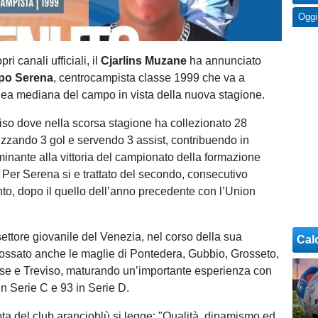
Oggi
pri canali ufficiali, il
Cjarlins Muzane
ha annunciato
ppo Serena
, centrocampista classe 1999 che va a
linea mediana del campo in vista della nuova stagione.
viso dove nella scorsa stagione ha collezionato 28
izzando 3 gol e servendo 3 assist, contribuendo in
inante alla vittoria del campionato della formazione
 Per Serena si e trattato del secondo, consecutivo
to, dopo il quello dell’anno precedente con l’Union
settore giovanile del Venezia, nel corso della sua
Cal
dossato anche le maglie di Pontedera, Gubbio, Grosseto,
se e Treviso, maturando un’importante esperienza con
n Serie C e 93 in Serie D.
nota del club arancioblù si legge: "Qualità, dinamismo ed