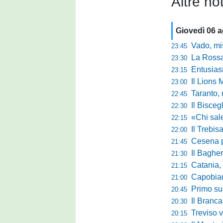
Altre not
Giovedì 06 
Vado, mister 
23:45
La Rossan
23:30
Entusiasmo 
23:15
Il Lions 
23:00
Taranto, 
22:45
Il Bisceg
22:30
«Chi sale ade
22:15
Il Trebis
22:00
Cesena pront
21:45
Il Bagher
21:30
Catania, la 
21:15
Capobianco è
21:00
Primo succ
20:45
Il Brancal
20:30
Treviso vittori
20:15