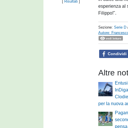
[
Risultati
]
esperienza al 
Filippo!".
Sezione:
Serie D
Autore: Francesco 
vedi letture
Condividi
Altre no
Entus
InDiga
Clodie
per la nuova a
Pagane
second
pensa 