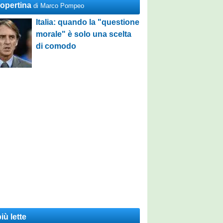
Copertina
di Marco Pompeo
Italia: quando la "questione
morale" è solo una scelta
di comodo
iù lette