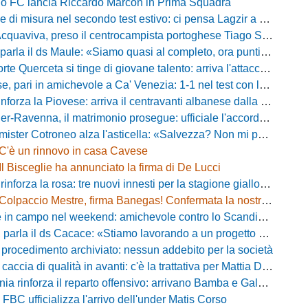
rio FC lancia Riccardo Marcon in Prima Squadra
misura nel secondo test estivo: ci pensa Lagzir a piegare l'Equipe Campania
Acquaviva, preso il centrocampista portoghese Tiago Santos
a il ds Maule: «Siamo quasi al completo, ora puntiamo sugli esterni d'attacco»
te Querceta si tinge di giovane talento: arriva l'attaccante Lucchesi
ari in amichevole a Ca' Venezia: 1-1 nel test con la Primavera lagunare
forza la Piovese: arriva il centravanti albanese dalla serie D
avenna, il matrimonio prosegue: ufficiale l'accordo quinquennale per l'attacco
otroneo alza l'asticella: «Salvezza? Non mi pongo limiti, voglio vincere più partite possibile»
C'è un rinnovo in casa Cavese
Il Bisceglie ha annunciato la firma di De Lucci
 rinforza la rosa: tre nuovi innesti per la stagione gialloblù
Colpaccio Mestre, firma Banegas! Confermata la nostra anteprima
campo nel weekend: amichevole contro lo Scandicci allo stadio Strulli di Monsummano
parla il ds Cacace: «Stiamo lavorando a un progetto ambizioso»
 procedimento archiviato: nessun addebito per la società
ccia di qualità in avanti: c'è la trattativa per Mattia Della Morte
ia rinforza il reparto offensivo: arrivano Bamba e Galeota
 FBC ufficializza l'arrivo dell'under Matis Corso