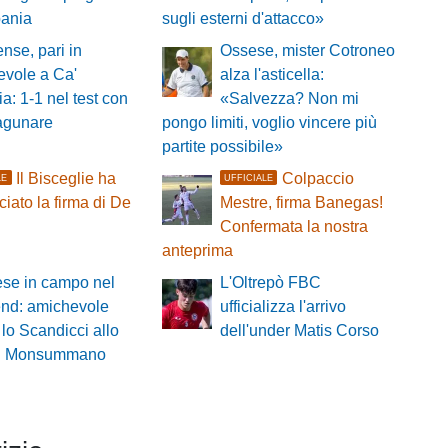
pania
sugli esterni d'attacco»
nse, pari in
Ossese, mister Cotroneo
evole a Ca'
alza l'asticella:
a: 1-1 nel test con
«Salvezza? Non mi
lagunare
pongo limiti, voglio vincere più
partite possibile»
Il Bisceglie ha
Colpaccio
LE
UFFICIALE
iato la firma di De
Mestre, firma Banegas!
Confermata la nostra
anteprima
ese in campo nel
L'Oltrepò FBC
nd: amichevole
ufficializza l'arrivo
 lo Scandicci allo
dell'under Matis Corso
i di Monsummano