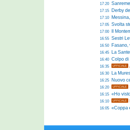
Sanremese
17:20
Derby del P
17:15
Messina, 
17:10
Svolta stori
17:05
Il Montem
17:00
Sestri Lev
16:55
Fasano, via al
16:50
La Santegid
16:45
Colpo di m
16:40
16:35
UFFICIALE
La Murese
16:30
Nuovo cent
16:25
16:20
UFFICIALE
«Ho visto l'atte
16:15
16:10
UFFICIALE
«Coppa e camp
16:05