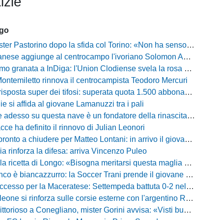
izie
ago
Pastorino dopo la sfida col Torino: «Non ha senso chiudersi e fare le barricate»
ese aggiunge al centrocampo l'ivoriano Solomon Andrews Manu
granata a InDiga: l'Union Clodiense svela la rosa per la nuova annata
Montemiletto rinnova il centrocampista Teodoro Mercuri
risposta super dei tifosi: superata quota 1.500 abbonamenti
lie si affida al giovane Lamanuzzi tra i pali
sso su questa nave è un fondatore della rinascita»: Davis carica l'ambiente Messina
acce ha definito il rinnovo di Julian Leonori
o a chiudere per Matteo Lontani: in arrivo il giovane talento dello Spezia
ia rinforza la difesa: arriva Vincenzo Puleo
ricetta di Longo: «Bisogna meritarsi questa maglia ogni singolo giorno»
 biancazzurro: la Soccer Trani prende il giovane attaccante ex Monopoli
esso per la Maceratese: Settempeda battuta 0-2 nella ripresa
eone si rinforza sulle corsie esterne con l'argentino Rotela
oso a Conegliano, mister Gorini avvisa: «Visti buoni spunti, ma c'è ancora tanto da lavorare»