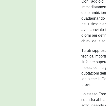
Con l'addio di 
immediatament
delle ambizion
guadagnando p
nell'ultimo bie
aver convinto 
giorni per defi
chiavi della s
Turati rapprese
tecnica import
linfa per super
mossa con larg
quotazioni del
tanto che l'uff
brevi.
Lo stesso Fos
squadra abbia 
sottolineando c