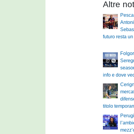
Altre no
Pescar
Antoni
Sebast
futuro resta u
Folgor
Seregn
season
info e dove ve
Cerign
mercato
difen
titolo tempora
Perugi
l’ambi
mezz’o