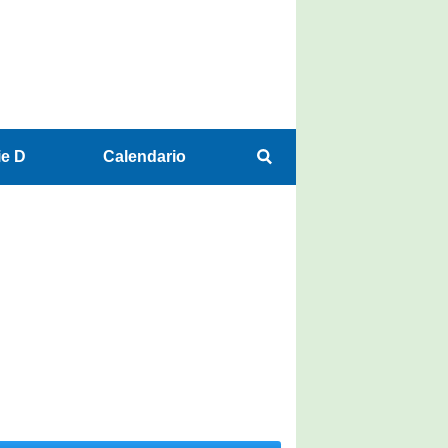
ie D
Calendario