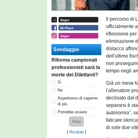
Il percorso di
Segui
ufficialmente 
Mi Piace
riflessione per
Segui
eliminazione d
distacco affon
Sondaggio
dell'ultimo fis
Riforma campionati
non proseguire 
professionisti sarà la
tempo negli am
morte dei Dilettanti?
Si
Già un mese fa
l'allenatore p
No
declinato dal d
Aspettiamo di saperne
di più
separarsi è sta
Potrebbe essere
autonomia", se
faticare stori
di sole due vit
[
Risultati
]