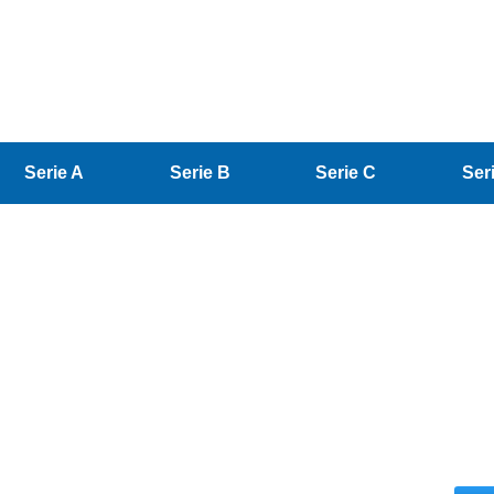
Serie A
Serie B
Serie C
Ser