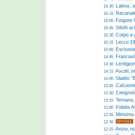
Latina , si è c
16:30
Recanatese, Giandonat
16:15
Folgore Cara
16:00
Sibilli ai 
15:45
Colpo a centr
15:30
Lecco 1912, t
15:15
Esclusione del 
15:00
Francavilla PZ,
14:45
Lentigione, 
14:30
Ascoli, o
14:15
Stadio "Brus
14:00
Calciomercato 
13:45
Cerignola sc
13:30
Ternana, col
13:15
Fidelis Andria, C
13:00
Messina sc
12:45
12:30
UFFICIALE
Anzio, nuo
12:15