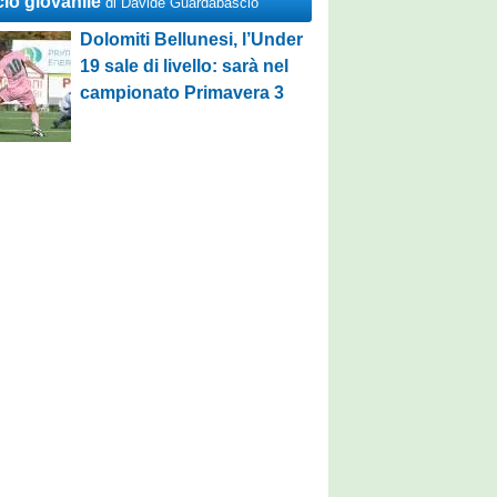
cio giovanile
di Davide Guardabascio
Dolomiti Bellunesi, l’Under
19 sale di livello: sarà nel
campionato Primavera 3