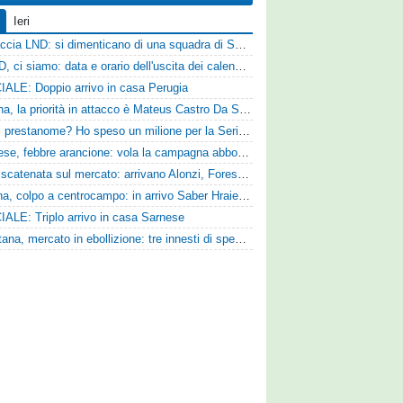
Ieri
Figuraccia LND: si dimenticano di una squadra di Serie D, è da rifare il programma Coppa Italia
Serie D, ci siamo: data e orario dell'uscita dei calendari ufficiali
IALE: Doppio arrivo in casa Perugia
Reggina, la priorità in attacco è Mateus Castro Da Silva: ore decisive per la fumata bianca
«Quali prestanome? Ho speso un milione per la Serie D»: Bandecchi rompe il silenzio sul futuro della Ternana
Pistoiese, febbre arancione: vola la campagna abbonamenti, superata quota 750 tessere
SPAL scatenata sul mercato: arrivano Alonzi, Foresta, Munaretto e Tobia
Ternana, colpo a centrocampo: in arrivo Saber Hraiech, per Scappini si attende l'accordo
IALE: Triplo arrivo in casa Sarnese
Casertana, mercato in ebollizione: tre innesti di spessore per lo scacchiere di Vinicio Espinal