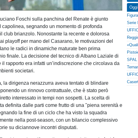
Oggi
 Luciano Foschi sulla panchina del Renate è giunto
al capolinea, segnando un momento di profonda
UFFIC
 il club brianzolo. Nonostante la recente e dolorosa
ai playoff per mano del Casarano, le motivazioni del
dano le radici in dinamiche maturate ben prima
chio finale. La decisione del tecnico di Albano Laziale di
il rapporto era infatti un’indiscrezione che circolava da
bienti societari.
UFFIC
, la dirigenza nerazzurra aveva tentato di blindare
roponendo un rinnovo contrattuale, che è stato però
iretto interessato in tempi non sospetti. La scelta di
ta definita dalle parti come frutto di una "piena serenità e
gnando la fine di un ciclo che ha visto la squadra
camente nella post-season, con un bilancio complessivo
torie su diciannove incontri disputati.