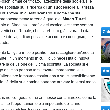
Foschi ormai certificato, l'attenzione della società si è
e spostata sulla
ricerca di un successore
all'altezza
i brianzole. In questo scenario, il nome che sta
repotentemente terreno è quello di
Marco Turati
,
nnio al Siracusa. Il profilo del tecnico lecchese sembra
i vertici del Renate, che starebbero già lavorando da
Cal
nire i dettagli di un possibile accordo e consegnargli le
quadra.
nta la figura in pole position per raccogliere un'eredità
ante, in un momento in cui il club necessita di nuova
are la delusione dell'ultima sconfitta. La società si è
o anticipo per non farsi trovare impreparata, e le
Attu
l'allenatore lombardo continuano a salire sensibilmente,
icialità della sua nomina potrebbe arrivare in tempi molto
chi, nel congedarsi, ha ammesso con amarezza come la
fallito l'appuntamento più importante dell'anno,
ome a certi livelli non siano ammessi passi falsi.