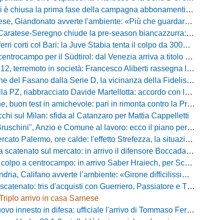
hiusa la prima fase della campagna abbonamenti: circa 400 tessere rinnovate in prelazione
o avverte l'ambiente: «Più che guardare chi avremo di fronte, mi interessa vedere la mia squadra migliorare giorno dopo giorno»
tese-Seregno chiude la pre-season biancazzurra: info e dove vedere il match
ferri corti col Bari: la Juve Stabia tenta il colpo da 300mila euro
ocampo per il Südtirol: dal Venezia arriva a titolo definitivo Bjarki Bjarkason
erremoto in società: Francesco Aliberti rassegna le dimissioni da tutte le cariche
Fasano dalla Serie D, la vicinanza della Fidelis Andria e le parole del presidente Vallarella
 riabbracciato Davide Martellotta: accordo con la Folgore Caratese per il ritorno in prestito
buon test in amichevole: pari in rimonta contro la Primavera del Sassuolo
cchi sul Milan: sfida al Catanzaro per Mattia Cappelletti
chini", Anzio e Comune al lavoro: ecco il piano per far rientrare i tifosi
Palermo, ore calde: l'effetto Strefezza, la situazione Segre e i nomi per l'attacco
atenato sul mercato: in arrivo il difensore Boccadamo a titolo temporaneo
po a centrocampo: in arrivo Saber Hraiech, per Scappini si attende l'accordo
alifano avverte l’ambiente: «Girone difficilissimo, affascinante e bellissimo: non prometto risultati»
atenato: tris d'acquisti con Guerriero, Passiatore e Theodore
Triplo arrivo in casa Sarnese
vo innesto in difesa: ufficiale l'arrivo di Tommaso Ferraro