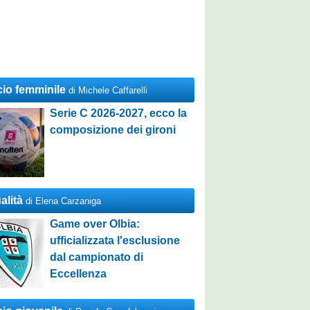
cio femminile
di Michele Caffarelli
Serie C 2026-2027, ecco la
composizione dei gironi
alità
di Elena Carzaniga
Game over Olbia:
ufficializzata l'esclusione
dal campionato di
Eccellenza