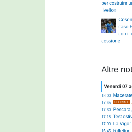
per costruire 
livello»
Cosenz
caso P
con il 
cessione
Altre not
Venerdì 07 
Maceratese, il 
18:00
17:45
UFFICIALE
Pescara, sta
17:30
Test estivo Man
17:15
La Vigor Sen
17:00
Riflettori pun
16:45