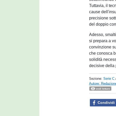
Tuttavia, il tec
cause dell'ins
precisione sot
del doppio con
Adesso, smaltit
si prepara a v
convinzione su 
che conosca be
solidità necess
decisive della
Sezione:
Serie C
Autore: Redazione
vedi letture
Condividi