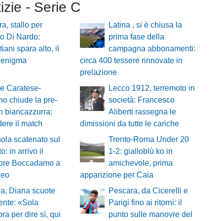
tizie - Serie C
a, stallo per
Latina , si è chiusa la
o Di Nardo:
prima fase della
iani spara alto, il
campagna abbonamenti:
n enigma
circa 400 tessere rinnovate in
prelazione
e Caratese-
Lecco 1912, terremoto in
o chiude la pre-
società: Francesco
 biancazzurra:
Aliberti rassegna le
dere il match
dimissioni da tutte le cariche
ola scatenato sul
Trento-Roma Under 20
: in arrivo il
1-2: gialloblù ko in
sore Boccadamo a
amichevole, prima
neo
apparizione per Caia
a, Diana scuote
Pescara, da Cicerelli e
ente: «Sola
Parigi fino ai ritorni: il
ra per dire sì, qui
punto sulle manovre del