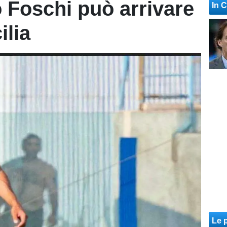
o Foschi può arrivare
In 
ilia
Le p