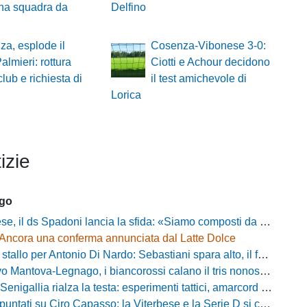
una squadra da
Delfino
a, esplode il
Cosenza-Vibonese 3-0:
almieri: rottura
Ciotti e Achour decidono
club e richiesta di
il test amichevole di
Lorica
izie
ago
ds Spadoni lancia la sfida: «Siamo composti da elementi validi con motivazioni altissime»
Ancora una conferma annunciata dal Latte Dolce
llo per Antonio Di Nardo: Sebastiani spara alto, il futuro resta un enigma
tova-Legnago, i biancorossi calano il tris nonostante il gran caldo: il racconto de L'Arena
igallia rialza la testa: esperimenti tattici, amarcord e lo sguardo al Rimini
tati su Ciro Capasso: la Viterbese e la Serie D si contendono l'esterno ex Fiorentina