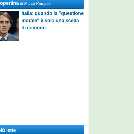
Copertina
di Marco Pompeo
Italia: quando la "questione
morale" è solo una scelta
di comodo
iù lette