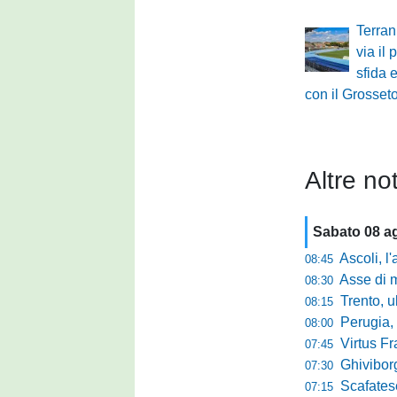
Terran
via il 
sfida 
con il Grosset
Altre not
Sabato 08 a
Ascoli, l'allarme d
08:45
Asse di merca
08:30
Trento, ultimo 
08:15
Perugia, o
08:00
Virtus Francav
07:45
Ghiviborgo, al
07:30
Scafatese se
07:15