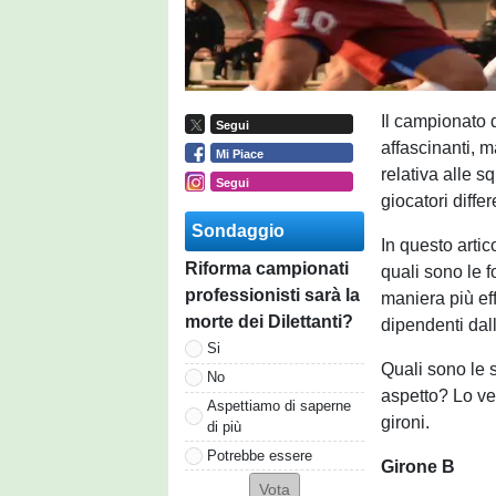
Il campionato 
Segui
affascinanti, 
Mi Piace
relativa alle 
Segui
giocatori differ
Sondaggio
In questo arti
Riforma campionati
quali sono le f
professionisti sarà la
maniera più ef
morte dei Dilettanti?
dipendenti dall
Si
Quali sono le 
No
aspetto? Lo ve
Aspettiamo di saperne
gironi.
di più
Potrebbe essere
Girone B