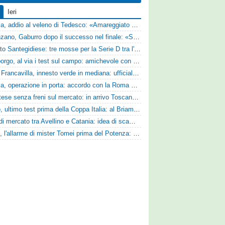
Ieri
Perugia, addio al veleno di Tedesco: «Amareggiato dalle parole di Alessandro Gaucci, mi hanno ferito umanamente»
Desenzano, Gaburro dopo il successo nel finale: «Sapevamo che avremmo sofferto, ma si è vista la voglia di vincere»
Mercato Santegidiese: tre mosse per la Serie D tra l'ingaggio di Diakhate e due rinnovi chiave
Ghiviborgo, al via i test sul campo: amichevole con il Fratres Perignano e sguardo al nuovo girone E
Virtus Francavilla, innesto verde in mediana: ufficiale l'arrivo del classe 2008 Gianluca Ajello
Perugia, operazione in porta: accordo con la Roma per il talento Zelezny
Scafatese senza freni sul mercato: in arrivo Toscano e Manzi dall'Avellino per la Serie C
Trento, ultimo test prima della Coppa Italia: al Briamasco arriva il triangolare con Südtirol e Campodarsego
Asse di mercato tra Avellino e Catania: idea di scambio tra Cosimo Patierno e Kaleb Jimenez
Ascoli, l'allarme di mister Tomei prima del Potenza: «Mettiamoci l'elmetto, l'obiettivo è la salvezza e non dobbiamo vendere fumo!»