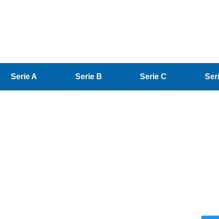
Serie A
Serie B
Serie C
Ser