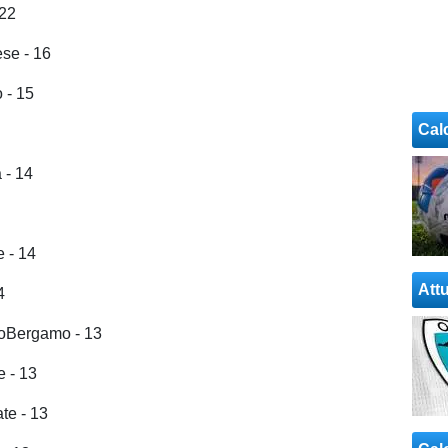
 22
se - 16
 - 15
Cal
 - 14
 - 14
Attu
4
noBergamo - 13
 - 13
te - 13