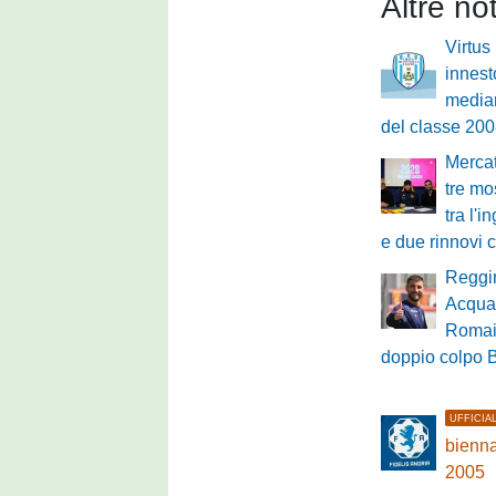
Altre no
Virtus
innest
mediana
del classe 200
Mercat
tre mo
tra l'
e due rinnovi 
Reggin
Acquad
Romai
doppio colpo B
UFFICIA
bienna
2005