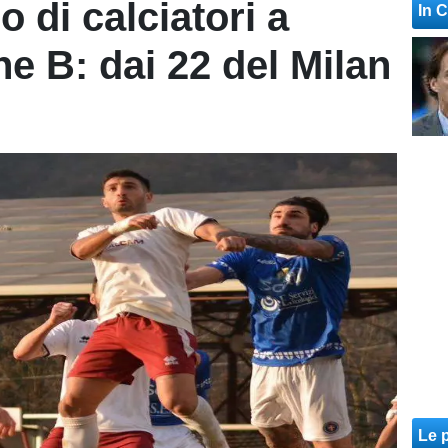
 di calciatori a
In 
e B: dai 22 del Milan
o
Le p