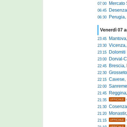
Mercato Sante
07:00
Desenzano, Gabur
06:45
Perugia, addio a
06:30
Venerdì 07 
Mantova, parla 
23:45
Vicenza, mister 
23:30
Dolomiti Bellun
23:15
Dorval-Catan
23:00
Brescia, l'a
22:45
Grosseto-Tau A
22:30
Cavese, parlano
22:15
Sanremese s
22:00
Reggina, non
21:45
21:35
UFFICIALE
Cosenza, duris
21:30
Monastir, avan
21:20
21:15
UFFICIALE
UFFICIALE