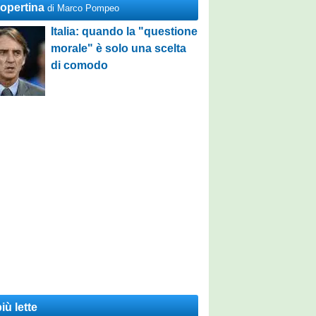
Copertina
di Marco Pompeo
Italia: quando la "questione
morale" è solo una scelta
di comodo
iù lette