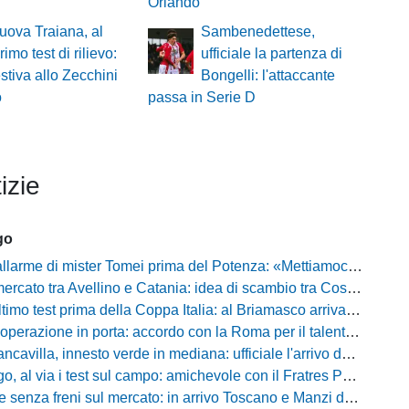
Orlando
uova Traiana, al
Sambenedettese,
primo test di rilievo:
ufficiale la partenza di
estiva allo Zecchini
Bongelli: l'attaccante
o
passa in Serie D
izie
go
i mister Tomei prima del Potenza: «Mettiamoci l'elmetto, l'obiettivo è la salvezza e non dobbiamo vendere fumo!»
to tra Avellino e Catania: idea di scambio tra Cosimo Patierno e Kaleb Jimenez
test prima della Coppa Italia: al Briamasco arriva il triangolare con Südtirol e Campodarsego
perazione in porta: accordo con la Roma per il talento Zelezny
illa, innesto verde in mediana: ufficiale l'arrivo del classe 2008 Gianluca Ajello
 via i test sul campo: amichevole con il Fratres Perignano e sguardo al nuovo girone E
nza freni sul mercato: in arrivo Toscano e Manzi dall'Avellino per la Serie C