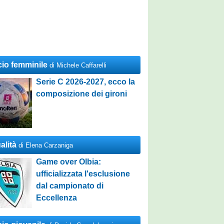
cio femminile
di Michele Caffarelli
Serie C 2026-2027, ecco la
composizione dei gironi
alità
di Elena Carzaniga
Game over Olbia:
ufficializzata l'esclusione
dal campionato di
Eccellenza