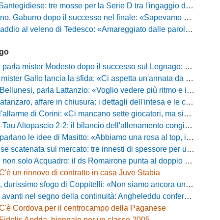
gidiese: tre mosse per la Serie D tra l'ingaggio di Diakhate e due rinnovi chiave
ro dopo il successo nel finale: «Sapevamo che avremmo sofferto, ma si è vista la voglia di vincere»
l veleno di Tedesco: «Amareggiato dalle parole di Alessandro Gaucci, mi hanno ferito umanamente»
ago
mister Modesto dopo il successo sul Legnago: "Buona tenuta nervosa, ma dobbiamo migliorare"
Gallo lancia la sfida: «Ci aspetta un'annata da protagonisti in B, ma qui nessuno ha il posto fisso»
esi, parla Lattanzio: «Voglio vedere più ritmo e intensità, dobbiamo lasciare tutto sul campo»
zaro, affare in chiusura: i dettagli dell'intesa e le cifre dell'operazione
llarme di Corini: «Ci mancano sette giocatori, ma siamo una squadra forte»
ltopascio 2-2: il bilancio dell'allenamento congiunto e la risposta dei nuovi arrivi
 le idee di Masitto: «Abbiamo una rosa al top, il pubblico del Lamberti ci spingerà lontano»
catenata sul mercato: tre innesti di spessore per un attacco da sogni
 solo Acquadro: il ds Romairone punta al doppio colpo Baldan-Volpicelli
C'è un rinnovo di contratto in casa Juve Stabia
simo sfogo di Coppitelli: «Non siamo ancora una squadra, ora serve tirare una riga!»
ti nel segno della continuità: Angheleddu confermato in panchina, in attacco arriva Loru
C'è Cordova per il centrocampo della Paganese
Fidelis Andria, biennale per un classe 2005