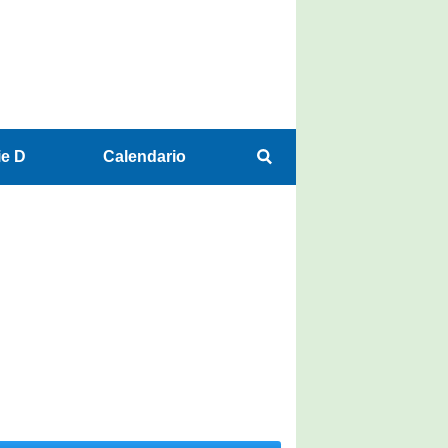
ie D
Calendario