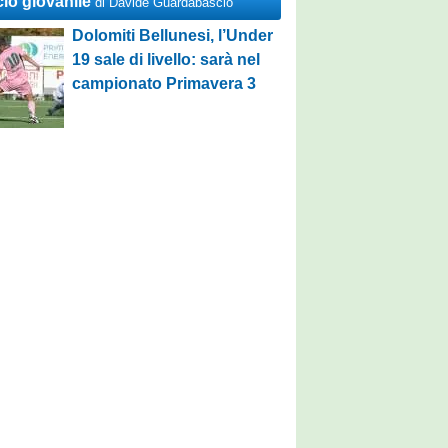
cio giovanile
di Davide Guardabascio
Dolomiti Bellunesi, l’Under
19 sale di livello: sarà nel
campionato Primavera 3