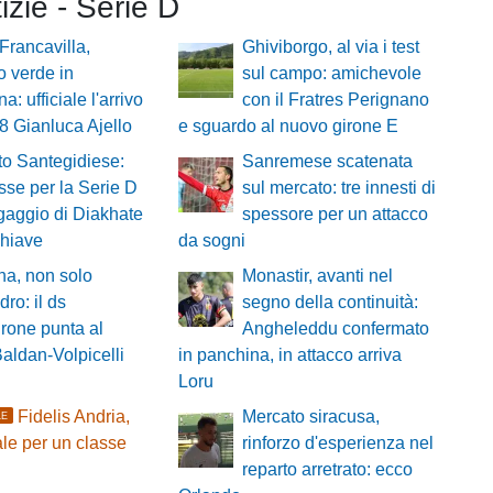
tizie - Serie D
 Francavilla,
Ghiviborgo, al via i test
o verde in
sul campo: amichevole
: ufficiale l'arrivo
con il Fratres Perignano
8 Gianluca Ajello
e sguardo al nuovo girone E
o Santegidiese:
Sanremese scatenata
sse per la Serie D
sul mercato: tre innesti di
ingaggio di Diakhate
spessore per un attacco
chiave
da sogni
a, non solo
Monastir, avanti nel
ro: il ds
segno della continuità:
rone punta al
Angheleddu confermato
aldan-Volpicelli
in panchina, in attacco arriva
Loru
Fidelis Andria,
Mercato siracusa,
LE
le per un classe
rinforzo d'esperienza nel
reparto arretrato: ecco