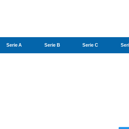
Serie A
Serie B
Serie C
Ser