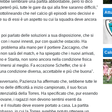
otrebbe sembrare una partita abbordabile, però lo dico
peterò più, tutte le gare da qui alla fine saranno difficili,"
Attu
ottolineando che nel calcio gli episodi sono decisivi e
ne su di essi è un aspetto su cui la squadra deve ancora
 poi parlato delle soluzioni a sua disposizione, che si
e con i nuovi innesti, pur con qualche ostacolo. Ha
problema alla mano per il portiere Zaccagno, che
Cal
non sarà del match, e ha spiegato che i nuovi arrivati,
o e Starita, non sono ancora nella condizione fisica
rimersi al meglio. Fa eccezione Scheffer, che si è
"una condizione diversa, accettabile e più che buona".
avversario, Pazienza ha affermato che, sebbene tutte le
 delle difficoltà a inizio campionato, il suo focus
otenzialità della Torres. Ha specificato che, pur essendo
ovane, i ragazzi non devono sentirsi esenti da
 e il risultato deve essere portato a casa. La partita
obasso, in cui la Torres avrebbe potuto ottenere un