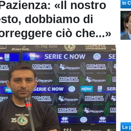
Pazienza: «Il nostro
In 
sto, dobbiamo di
correggere ciò che...»
Le p