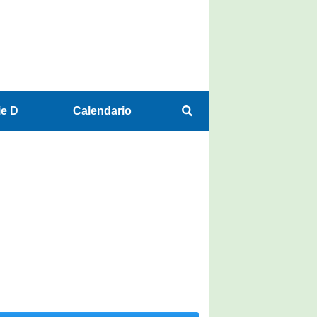
ie D
Calendario