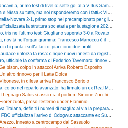
villa, primo test di livello: sette gol alla Virtus Sammarco e colpo in difesa
issa su tutte, ma noi risponderemo con i fatti»: Vibonese, parla il ds Maglia
-Novara 2-1, primo stop nel precampionato per gli azzurri: Forte ribalta Lartey nel finale
fficializzata la struttura societaria per la stagione 2026-2027
, tris nell'ultimo test: Giugliano superato 3-0 a Rovato
vità nell'organigramma: Francesco Marroccu è il nuovo DG dell'Area Tecnica
occhi puntati sull'attacco: piacciono due profili
caudace rinforza la rosa: cinque nuovi innesti da registrare
fficiale la conferma di Federico Tavernaro: rinnovato il prestito dal Venezia
Gelbison, colpo in attacco! Arriva Roberto Esposito
Un altro rinnovo per il Latte Dolce
Vibonese, in difesa arriva Francesco Bertolo
 colpo nel reparto avanzato: ha firmato un ex Real Monterotondo
Il Legnago Salus si assicura il portiere Simone Zocchi
Fiorenzuola, preso l'esterno under Flaminio
iana, definiti i numeri di maglia: al via la preparazione e la sfida con il Grosseto
 FBC ufficializza l'arrivo di Odogwu: attaccante ex Südtirol
Arezzo, innesto a centrocampo dal Sassuolo