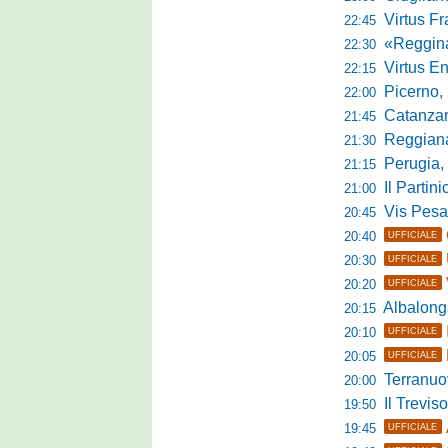
Virtus Franca
22:45
«Reggina e N
22:30
Virtus Entella
22:15
Picerno, u
22:00
Catanzaro
21:45
Reggiana, no
21:30
Perugia, 
21:15
Il Partini
21:00
Vis Pesaro, u
20:45
20:40
UFFICIALE
20:30
UFFICIALE
20:20
UFFICIALE
Albalonga,
20:15
20:10
UFFICIALE
20:05
UFFICIALE
Terranuova Tra
20:00
Il Treviso
19:50
19:45
UFFICIALE