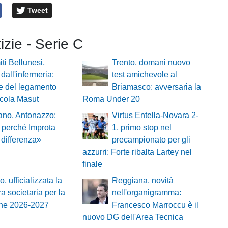
Tweet
tizie - Serie C
ti Bellunesi,
Trento, domani nuovo
 dall'infermeria:
test amichevole al
e del legamento
Briamasco: avversaria la
icola Masut
Roma Under 20
ano, Antonazzo:
Virtus Entella-Novara 2-
 perché Improta
1, primo stop nel
a differenza»
precampionato per gli
azzurri: Forte ribalta Lartey nel
finale
, ufficializzata la
Reggiana, novità
ra societaria per la
nell'organigramma:
one 2026-2027
Francesco Marroccu è il
nuovo DG dell'Area Tecnica