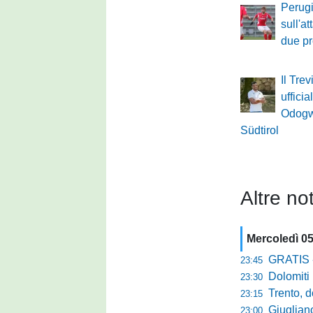
Perugi
sull'a
due pro
Il Tre
ufficia
Odogw
Südtirol
Altre not
Mercoledì 0
GRATIS - Goo
23:45
Dolomiti Bell
23:30
Trento, dom
23:15
Giuglian
23:00