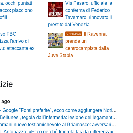
a, occhi puntati
Vis Pesaro, ufficiale la
ttacco: piacciono
conferma di Federico
fili
Tavernaro: rinnovato il
prestito dal Venezia
viso FBC
Il Ravenna
UFFICIALE
lizza l'arrivo di
prende un
u: attaccante ex
centrocampista dalla
Juve Stabia
izie
5 ago
gle "Fonti preferite", ecco come aggiungere NotiziarioCalcio alle tue notizie
unesi, tegola dall'infermeria: lesione del legamento crociato per Nicola Masut
ani nuovo test amichevole al Briamasco: avversaria la Roma Under 20
o, Antonazzo: «Ecco perché Improta farà la differenza»