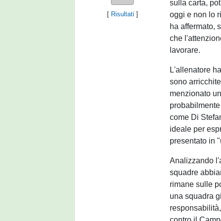
sulla carta, p
oggi e non lo ri
[
Risultati
]
ha affermato, s
che l'attenzio
lavorare.
L'allenatore ha
sono arricchit
menzionato un 
probabilmente 
come Di Stefan
ideale per esp
presentato in 
Analizzando l'
squadre abbiano
rimane sulle p
una squadra gi
responsabilità,
contro il Camp