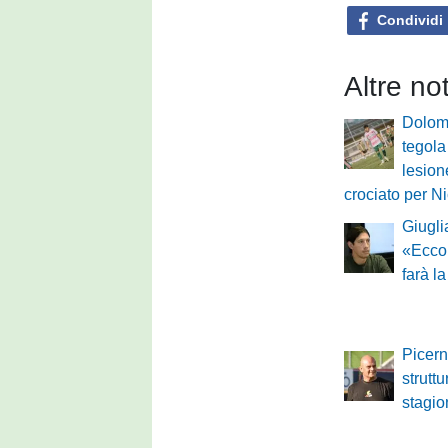
Condividi
Altre no
Dolomi
tegola
lesion
crociato per N
Giugli
«Ecco
farà l
Picerno
struttu
stagi