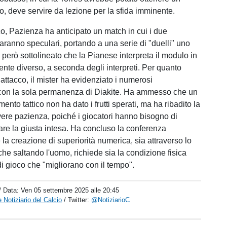
so, deve servire da lezione per la sfida imminente.
co, Pazienza ha anticipato un match in cui i due
aranno speculari, portando a una serie di "duelli" uno
 però sottolineato che la Pianese interpreta il modulo in
te diverso, a seconda degli interpreti. Per quanto
 attacco, il mister ha evidenziato i numerosi
con la sola permanenza di Diakite. Ha ammesso che un
ento tattico non ha dato i frutti sperati, ma ha ribadito la
vere pazienza, poiché i giocatori hanno bisogno di
are la giusta intesa. Ha concluso la conferenza
la creazione di superiorità numerica, sia attraverso lo
e saltando l'uomo, richiede sia la condizione fisica
di gioco che "migliorano con il tempo".
/ Data:
Ven 05 settembre 2025 alle 20:45
 Notiziario del Calcio
/ Twitter:
@NotiziarioC