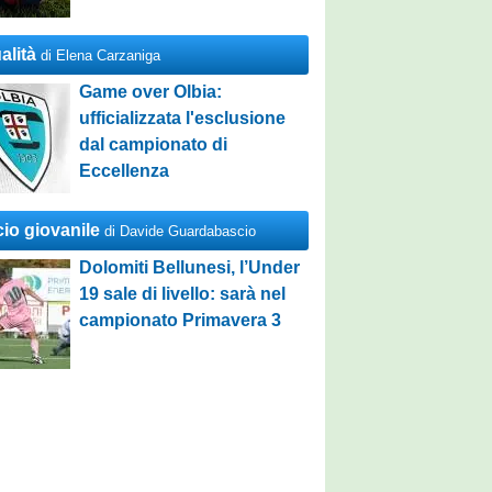
alità
di Elena Carzaniga
Game over Olbia:
ufficializzata l'esclusione
dal campionato di
Eccellenza
cio giovanile
di Davide Guardabascio
Dolomiti Bellunesi, l’Under
19 sale di livello: sarà nel
campionato Primavera 3