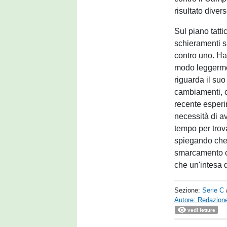
risultato diver
Sul piano tatti
schieramenti s
contro uno. Ha
modo leggermen
riguarda il suo
cambiamenti, 
recente esperim
necessità di a
tempo per trov
spiegando che 
smarcamento ch
che un'intesa 
Sezione:
Serie C
Autore: Redazione
vedi letture