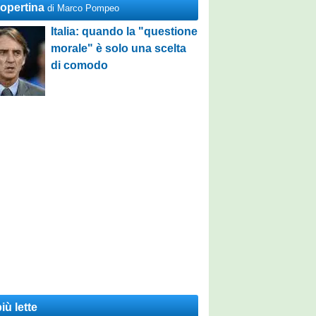
Copertina
di Marco Pompeo
Italia: quando la "questione
morale" è solo una scelta
di comodo
iù lette