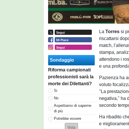
La
Torres
si p
Segui
riscattarsi dopo
Mi Piace
match, l'allen
Segui
stampa, analiz
attendono i ro
Sondaggio
e una profonda
Riforma campionati
professionisti sarà la
Pazienza ha am
morte dei Dilettanti?
voluto focalizz
Si
"La prestazion
negativa," ha d
No
secondo tempo 
Aspettiamo di saperne
di più
Ha ribadito che
Potrebbe essere
e migliorament