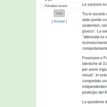
Le sanzioni e
Potrebbe essere
Tra le società 
stato punito c
[
Risultati
]
sostenitori, ne
giuoco". La san
"attenuata ex 
riconoscimento
comportamento 
Frosinone e P
identiche di 3.
per avere ingius
minuti". In entr
comportato una 
indipendenteme
posticipo del fi
La questione d