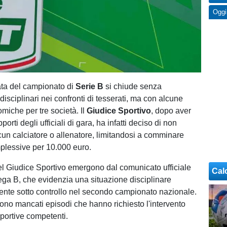
Oggi
ata del campionato di
Serie B
si chiude senza
isciplinari nei confronti di tesserati, ma con alcune
miche per tre società. Il
Giudice Sportivo
, dopo aver
orti degli ufficiali di gara, ha infatti deciso di non
lcun calciatore o allenatore, limitandosi a comminare
essive per 10.000 euro.
el Giudice Sportivo emergono dal comunicato ufficiale
Cal
Lega B, che evidenzia una situazione disciplinare
nte sotto controllo nel secondo campionato nazionale.
sono mancati episodi che hanno richiesto l'intervento
sportive competenti.