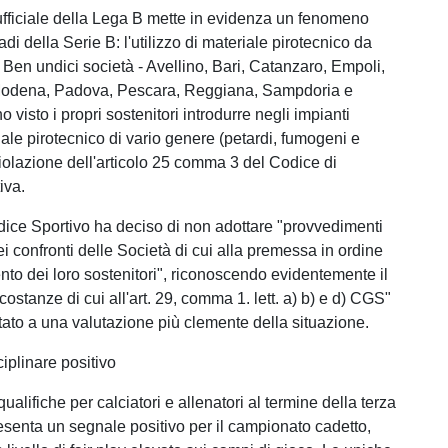
ufficiale della Lega B mette in evidenza un fenomeno
tadi della Serie B: l'utilizzo di materiale pirotecnico da
i. Ben undici società - Avellino, Bari, Catanzaro, Empoli,
Modena, Padova, Pescara, Reggiana, Sampdoria e
 visto i propri sostenitori introdurre negli impianti
iale pirotecnico di vario genere (petardi, fumogeni e
violazione dell'articolo 25 comma 3 del Codice di
iva.
iudice Sportivo ha deciso di non adottare "provvedimenti
i confronti delle Società di cui alla premessa in ordine
to dei loro sostenitori", riconoscendo evidentemente il
ircostanze di cui all'art. 29, comma 1. lett. a) b) e d) CGS"
ato a una valutazione più clemente della situazione.
iplinare positivo
ualifiche per calciatori e allenatori al termine della terza
esenta un segnale positivo per il campionato cadetto,