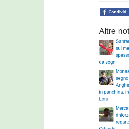
Condividi
Altre no
Sanre
sul mer
spesso
da sogni
Monast
segno 
Anghe
in panchina, in
Loru
Mercat
rinfor
repart
Orlando