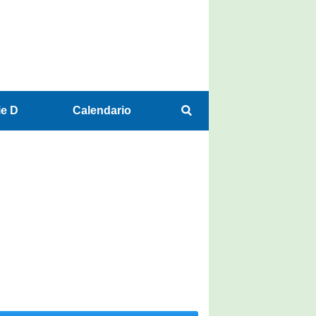
ie D
Calendario