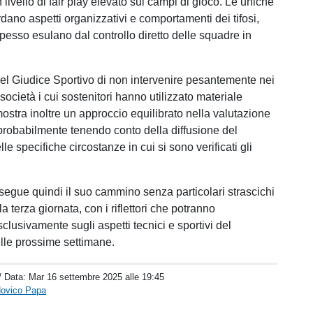
ivello di fair play elevato sui campi di gioco. Le uniche
dano aspetti organizzativi e comportamenti dei tifosi,
pesso esulano dal controllo diretto delle squadre in
el Giudice Sportivo di non intervenire pesantemente nei
 società i cui sostenitori hanno utilizzato materiale
ostra inoltre un approccio equilibrato nella valutazione
 probabilmente tenendo conto della diffusione del
e specifiche circostanze in cui si sono verificati gli
segue quindi il suo cammino senza particolari strascichi
la terza giornata, con i riflettori che potranno
clusivamente sugli aspetti tecnici e sportivi del
lle prossime settimane.
/ Data:
Mar 16 settembre 2025 alle 19:45
dovico Papa