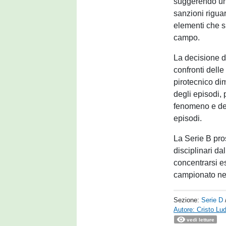
suggerendo un l
sanzioni riguar
elementi che s
campo.
La decisione d
confronti delle
pirotecnico dim
degli episodi,
fenomeno e dell
episodi.
La Serie B pro
disciplinari dal
concentrarsi es
campionato ne
Sezione:
Serie D
Autore: Cristo Lu
vedi letture