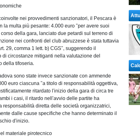
conomiche
Attu
coinvolte nei provvedimenti sanzionatori, il Pescara è
on la multa più pesante: 4.000 euro "per avere suoi
l corso della gara, lanciato due petardi sul terreno di
zione nei confronti del club abruzzese è stata tuttavia
art. 29, comma 1 lett. b) CGS", suggerendo il
 di circostanze mitiganti nella valutazione del
della tifoseria.
Cal
adova sono state invece sanzionate con ammende
000 euro ciascuna "a titolo di responsabilità oggettiva,
tificatamente ritardato l'inizio della gara di circa tre
ambi i casi, il ritardo nell'avvio delle partite ha
responsabilità diretta delle società organizzatrici,
nte dalle cause specifiche che hanno determinato il
schio d'inizio.
el materiale pirotecnico