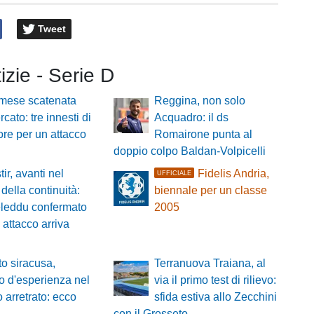
Tweet
tizie - Serie D
mese scatenata
Reggina, non solo
cato: tre innesti di
Acquadro: il ds
re per un attacco
Romairone punta al
doppio colpo Baldan-Volpicelli
ir, avanti nel
Fidelis Andria,
UFFICIALE
della continuità:
biennale per un classe
leddu confermato
2005
 attacco arriva
o siracusa,
Terranuova Traiana, al
zo d'esperienza nel
via il primo test di rilievo:
o arretrato: ecco
sfida estiva allo Zecchini
con il Grosseto