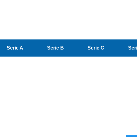
Serie A
Serie B
Serie C
Ser