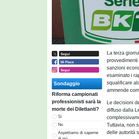
La terza giorn
Segui
provvedimenti d
Mi Piace
sanzioni econo
Segui
esaminato i rapp
squalificare a
Sondaggio
ammende compl
Riforma campionati
professionisti sarà la
Le decisioni d
morte dei Dilettanti?
diffuso dalla 
Si
complessivame
Tuttavia, non 
No
delle autorità 
Aspettiamo di saperne
di più