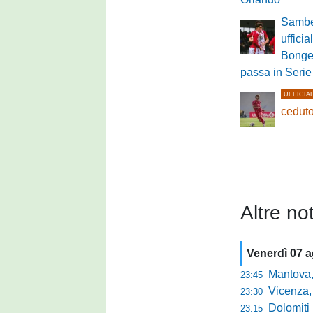
Sambe
ufficia
Bongel
passa in Serie
UFFICIA
ceduto
Altre not
Venerdì 07 
Mantova, parla 
23:45
Vicenza, mister 
23:30
Dolomiti Bellun
23:15