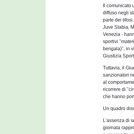
Il comunicato 
diffuso negli s
parte dei tifos
Juve Stabia, 
Venezia - hanno
sportivi "mater
bengala)", in 
Giustizia Sport
Tuttavia, il G
sanzionatori ne
al comportamen
ricorrere di "c
che hanno port
Un quadro disc
L'assenza di sq
giornata rappr