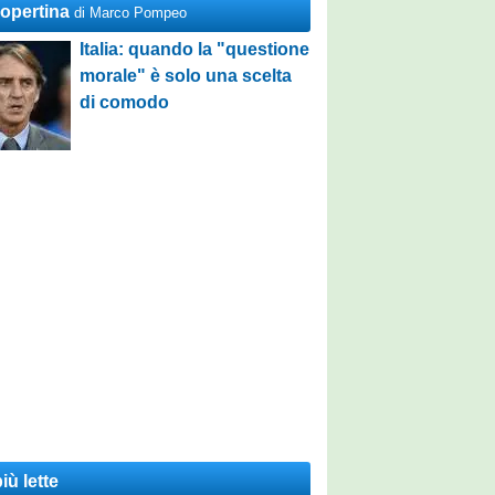
Copertina
di Marco Pompeo
Italia: quando la "questione
morale" è solo una scelta
di comodo
iù lette