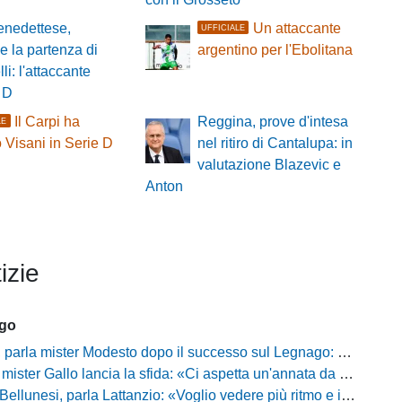
nedettese,
Un attaccante
UFFICIALE
le la partenza di
argentino per l'Ebolitana
li: l'attaccante
 D
Il Carpi ha
Reggina, prove d'intesa
LE
 Visani in Serie D
nel ritiro di Cantalupa: in
valutazione Blazevic e
Anton
izie
ago
mister Modesto dopo il successo sul Legnago: "Buona tenuta nervosa, ma dobbiamo migliorare"
Gallo lancia la sfida: «Ci aspetta un'annata da protagonisti in B, ma qui nessuno ha il posto fisso»
esi, parla Lattanzio: «Voglio vedere più ritmo e intensità, dobbiamo lasciare tutto sul campo»