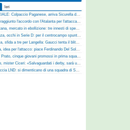
Ieri
UFFICIALE: Colpaccio Paganese, arriva Sicurella dalla Scafatese
Vado: raggiunto l'accordo con l'Atalanta per l'attaccante Frederick Samuel Ndongue
Casertana, mercato in ebollizione: tre innesti di spessore per lo scacchiere di Vinicio Espinal
Cosenza, occhi in Serie D: per il centrocampo spunta anche Gerardo Di Gilio
Perugia, sfida a tre per Langella: Gaucci tenta il blitz per il centrocampista del Cosenza
Foggia, idea per l'attacco: piace Ferdinando Del Sole dell'Ascoli
Zenith Prato, cinque giovani promossi in prima squadra
Varese, mister Ciceri: «Salvaguardati i derby, sarà un campionato avvincente»
Figuraccia LND: si dimenticano di una squadra di Serie D, è da rifare il programma Coppa Italia