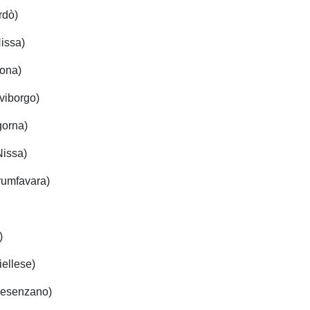
rdò)
Nissa)
ona)
iviborgo)
gorna)
Nissa)
trumfavara)
)
iellese)
(Desenzano)