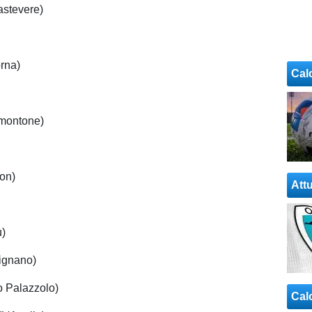
astevere)
orna)
Cal
lmontone)
on)
Attu
u)
Lignano)
o Palazzolo)
Cal