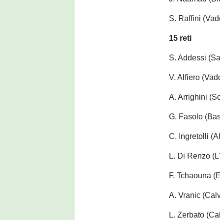
S. Raffini (Vad
15 reti
S. Addessi (S
V. Alfiero (Vad
A. Arrighini (S
G. Fasolo (Ba
C. Ingretolli (
L. Di Renzo (L
F. Tchaouna (
A. Vranic (Cal
L. Zerbato (Ca