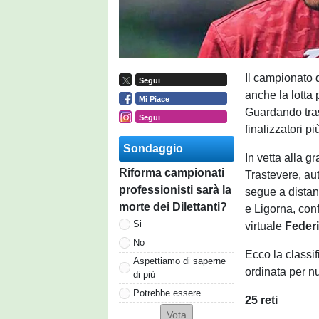
Il campionato 
Segui
anche la lotta p
Mi Piace
Guardando tras
Segui
finalizzatori p
Sondaggio
In vetta alla 
Riforma campionati
Trastevere, au
professionisti sarà la
segue a dista
morte dei Dilettanti?
e Ligorna, con
Si
virtuale
Feder
No
Ecco la classif
Aspettiamo di saperne
ordinata per nu
di più
Potrebbe essere
25 reti