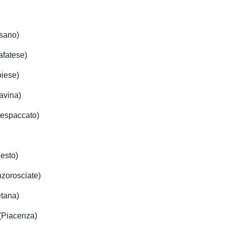
asano)
afatese)
oiese)
avina)
ntespaccato)
Sesto)
nzorosciate)
etana)
(Piacenza)