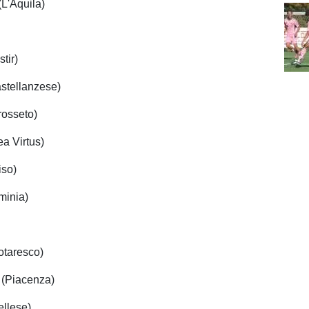
(L'Aquila)
tir)
stellanzese)
rosseto)
a Virtus)
iso)
minia)
Notaresco)
 (Piacenza)
ellese)