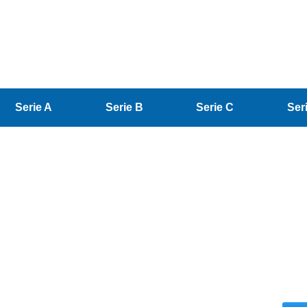
Serie A
Serie B
Serie C
Ser