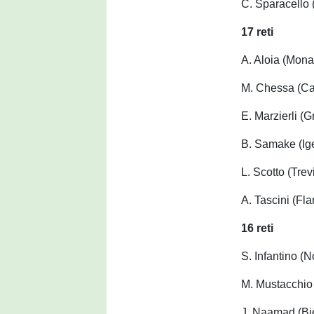
C. Sparacello 
17 reti
A. Aloia (Monas
M. Chessa (Ca
E. Marzierli (G
B. Samake (Ige
L. Scotto (Trev
A. Tascini (Fla
16 reti
S. Infantino (
M. Mustacchio
J. Naamad (Bi