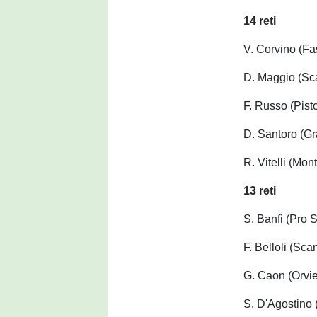
14 reti
V. Corvino (F
D. Maggio (Sc
F. Russo (Pist
D. Santoro (Gr
R. Vitelli (Mo
13 reti
S. Banfi (Pro 
F. Belloli (Sca
G. Caon (Orvi
S. D'Agostino 