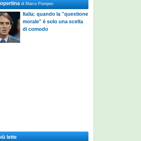
Copertina
di Marco Pompeo
Italia: quando la "questione
morale" è solo una scelta
di comodo
iù lette