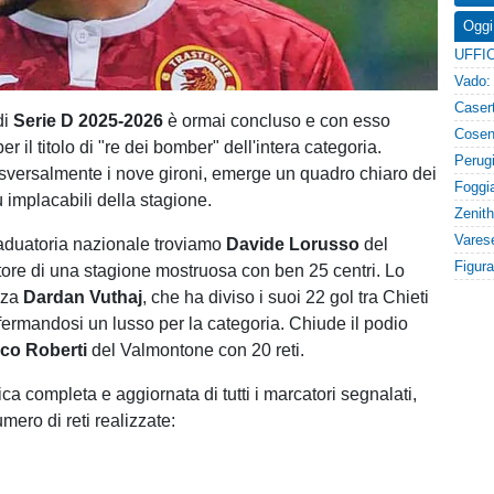
Oggi
di
Serie D 2025-2026
è ormai concluso e con esso
er il titolo di "re dei bomber" dell'intera categoria.
versalmente i nove gironi, emerge un quadro chiaro dei
iù implacabili della stagione.
graduatoria nazionale troviamo
Davide Lorusso
del
tore di una stagione mostruosa con ben 25 centri. Lo
nza
Dardan Vuthaj
, che ha diviso i suoi 22 gol tra Chieti
fermandosi un lusso per la categoria. Chiude il podio
ico Roberti
del Valmontone con 20 reti.
ica completa e aggiornata di tutti i marcatori segnalati,
mero di reti realizzate: