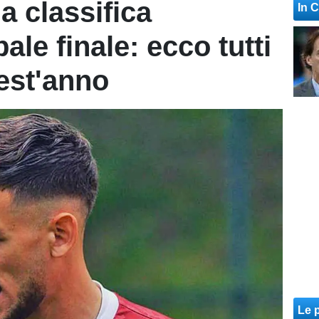
la classifica
In 
ale finale: ecco tutti
est'anno
Le p