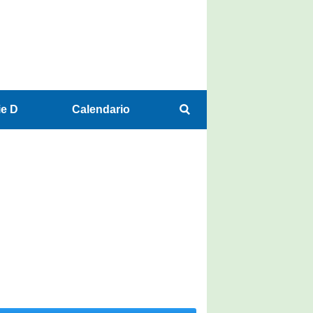
ie D
Calendario