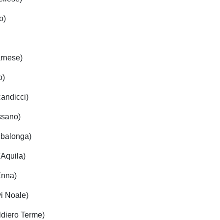
o)
arnese)
o)
candicci)
ssano)
Albalonga)
'Aquila)
Enna)
vi Noale)
ldiero Terme)