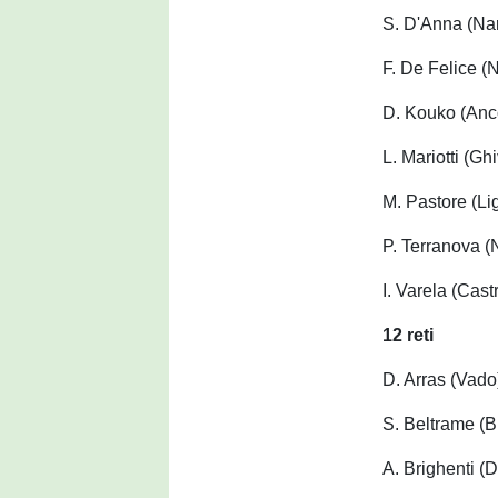
S. D'Anna (Na
F. De Felice (
D. Kouko (Anc
L. Mariotti (Gh
M. Pastore (Li
P. Terranova (
I. Varela (Cas
12 reti
D. Arras (Vado
S. Beltrame (B
A. Brighenti 