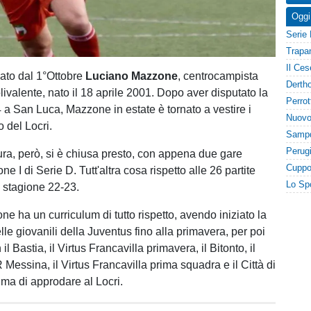
Oggi
lato dal 1°Ottobre
Luciano Mazzone
, centrocampista
livalente, nato il 18 aprile 2001. Dopo aver disputato la
 a San Luca, Mazzone in estate è tornato a vestire i
 del Locri.
ra, però, si è chiusa presto, con appena due gare
ne I di Serie D. Tutt'altra cosa rispetto alle 26 partite
a stagione 22-23.
e ha un curriculum di tutto rispetto, avendo iniziato la
lle giovanili della Juventus fino alla primavera, per poi
l Bastia, il Virtus Francavilla primavera, il Bitonto, il
Messina, il Virtus Francavilla prima squadra e il Città di
ima di approdare al Locri.