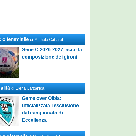
cio femminile
di Michele Caffarelli
Serie C 2026-2027, ecco la
composizione dei gironi
alità
di Elena Carzaniga
Game over Olbia:
ufficializzata l'esclusione
dal campionato di
Eccellenza