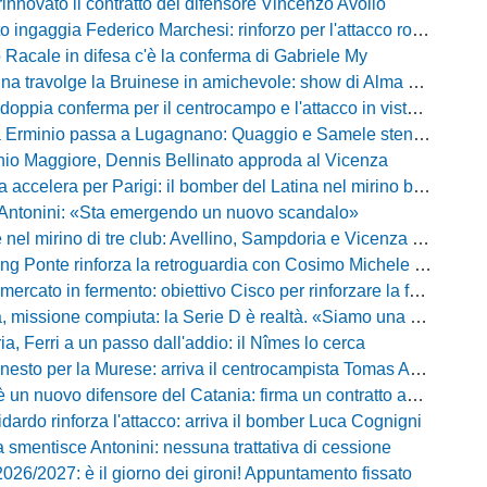
innovato il contratto del difensore Vincenzo Avolio
o ingaggia Federico Marchesi: rinforzo per l'attacco rossonero
o Racale in difesa c'è la conferma di Gabriele My
travolge la Bruinese in amichevole: show di Alma con una cinquina
ia conferma per il centrocampo e l'attacco in vista della prossima Eccellenza
inio passa a Lugagnano: Quaggio e Samele stendono il Piacenza nel test estivo
io Maggiore, Dennis Bellinato approda al Vicenza
 accelera per Parigi: il bomber del Latina nel mirino biancazzurro
 Antonini: «Sta emergendo un nuovo scandalo»
mirino di tre club: Avellino, Sampdoria e Vicenza sull'attaccante dell'Entella
ng Ponte rinforza la retroguardia con Cosimo Michele Rotondi
ercato in fermento: obiettivo Cisco per rinforzare la fascia
missione compiuta: la Serie D è realtà. «Siamo una società seria»
, Ferri a un passo dall'addio: il Nîmes lo cerca
esto per la Murese: arriva il centrocampista Tomas Acosta
 un nuovo difensore del Catania: firma un contratto annuale
fidardo rinforza l'attacco: arriva il bomber Luca Cognigni
 smentisce Antonini: nessuna trattativa di cessione
026/2027: è il giorno dei gironi! Appuntamento fissato