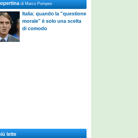
Copertina
di Marco Pompeo
Italia: quando la "questione
morale" è solo una scelta
di comodo
iù lette