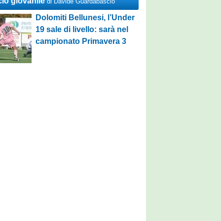
cio giovanile
di Davide Guardabascio
Dolomiti Bellunesi, l’Under
19 sale di livello: sarà nel
campionato Primavera 3