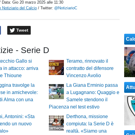
/ Data:
Gio 20 marzo 2025 alle 11:30
 Notiziario del Calcio
/ Twitter:
@NotiziarioC
Tweet
Cal
tizie - Serie D
tecchio Gallo si
Teramo, rinnovato il
a in attacco: arriva
contratto del difensore
ne Thioune
Vincenzo Avolio
gina travolge la
La Giana Erminio passa
Attu
se in amichevole:
a Lugagnano: Quaggio e
di Alma con una
Samele stendono il
Piacenza nel test estivo
i, Antonini: «Sta
Derthona, missione
endo un nuovo
compiuta: la Serie D è
alo»
realtà. «Siamo una