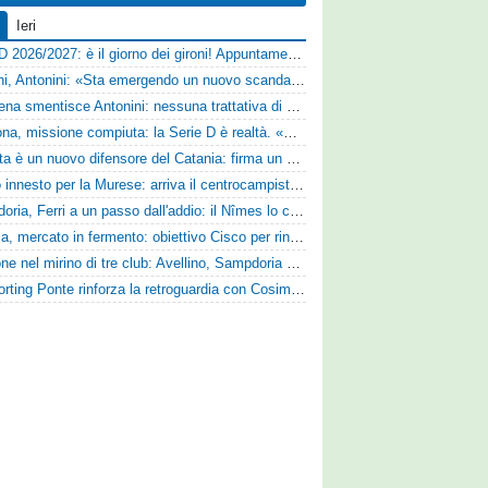
Ieri
Serie D 2026/2027: è il giorno dei gironi! Appuntamento fissato
Trapani, Antonini: «Sta emergendo un nuovo scandalo»
Il Cesena smentisce Antonini: nessuna trattativa di cessione
Derthona, missione compiuta: la Serie D è realtà. «Siamo una società seria»
Perrotta è un nuovo difensore del Catania: firma un contratto annuale
Nuovo innesto per la Murese: arriva il centrocampista Tomas Acosta
Sampdoria, Ferri a un passo dall'addio: il Nîmes lo cerca
Perugia, mercato in fermento: obiettivo Cisco per rinforzare la fascia
Cuppone nel mirino di tre club: Avellino, Sampdoria e Vicenza sull'attaccante dell'Entella
Lo Sporting Ponte rinforza la retroguardia con Cosimo Michele Rotondi