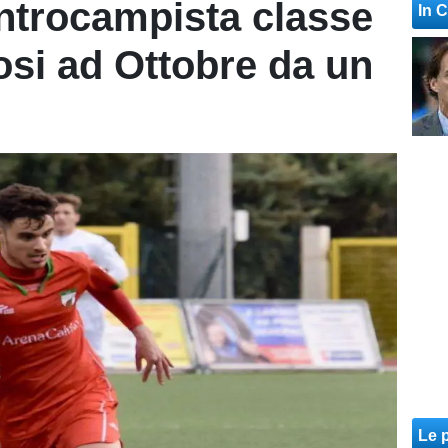
entrocampista classe
In 
osi ad Ottobre da un
Le p