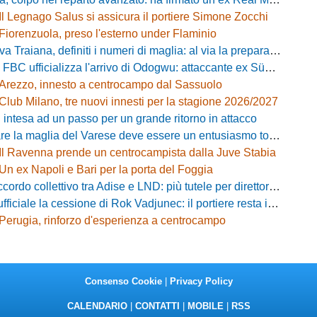
Il Legnago Salus si assicura il portiere Simone Zocchi
Fiorenzuola, preso l'esterno under Flaminio
iana, definiti i numeri di maglia: al via la preparazione e la sfida con il Grosseto
 FBC ufficializza l'arrivo di Odogwu: attaccante ex Südtirol
Arezzo, innesto a centrocampo dal Sassuolo
Club Milano, tre nuovi innesti per la stagione 2026/2027
 intesa ad un passo per un grande ritorno in attacco
lia del Varese deve essere un entusiasmo totale»: mister Ciceri traccia la strada e carica i biancorossi
Il Ravenna prende un centrocampista dalla Juve Stabia
Un ex Napoli e Bari per la porta del Foggia
 collettivo tra Adise e LND: più tutele per direttori sportivi e collaboratori
iciale la cessione di Rok Vadjunec: il portiere resta in Italia, ecco dove
Perugia, rinforzo d'esperienza a centrocampo
Consenso Cookie
|
Privacy Policy
CALENDARIO
|
CONTATTI
|
MOBILE
|
RSS