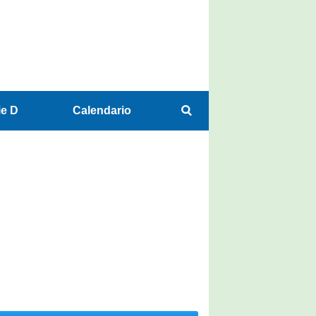
ie D
Calendario