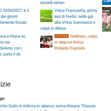
Cal
società seria»
D 2026/2027: è il
Virtus Francavilla, primo
 dei gironi!
test di livello: sette gol
tamento fissato
alla Virtus Sammarco e
colpo in difesa
ina e Nissa su
Gelbison, colpo
UFFICIALE
 ma noi
in attacco! Arriva
deremo con i
Roberto Esposito
, parla il ds
izie
ago
chio Gallo si rinforza in attacco: arriva Alioune Thioune