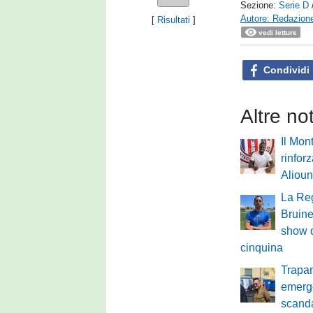
Sezione:
Serie D
Autore: Redazione
[
Risultati
]
vedi letture
Condividi
Altre no
Il Mon
rinforz
Aliou
La Reg
Bruine
show 
cinquina
Trapan
emerg
scand