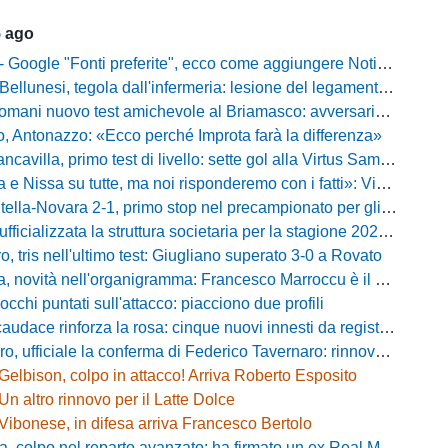
5 ago
gle "Fonti preferite", ecco come aggiungere NotiziarioCalcio alle tue notizie
unesi, tegola dall'infermeria: lesione del legamento crociato per Nicola Masut
ani nuovo test amichevole al Briamasco: avversaria la Roma Under 20
o, Antonazzo: «Ecco perché Improta farà la differenza»
villa, primo test di livello: sette gol alla Virtus Sammarco e colpo in difesa
issa su tutte, ma noi risponderemo con i fatti»: Vibonese, parla il ds Maglia
-Novara 2-1, primo stop nel precampionato per gli azzurri: Forte ribalta Lartey nel finale
fficializzata la struttura societaria per la stagione 2026-2027
, tris nell'ultimo test: Giugliano superato 3-0 a Rovato
vità nell'organigramma: Francesco Marroccu è il nuovo DG dell'Area Tecnica
occhi puntati sull'attacco: piacciono due profili
caudace rinforza la rosa: cinque nuovi innesti da registrare
fficiale la conferma di Federico Tavernaro: rinnovato il prestito dal Venezia
Gelbison, colpo in attacco! Arriva Roberto Esposito
Un altro rinnovo per il Latte Dolce
Vibonese, in difesa arriva Francesco Bertolo
 colpo nel reparto avanzato: ha firmato un ex Real Monterotondo