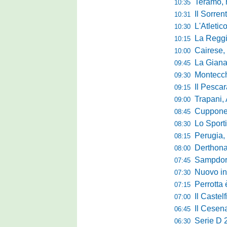
Teramo, r
10:35
Il Sorrent
10:31
L'Atletic
10:30
La Reggina 
10:15
Cairese, dopp
10:00
La Giana Erm
09:45
Montecch
09:30
Il Pescara
09:15
Trapani,
09:00
Cuppone nel 
08:45
Lo Sporti
08:30
Perugia, m
08:15
Derthona, 
08:00
Sampdoria
07:45
Nuovo inn
07:30
Perrotta è
07:15
Il Castel
07:00
Il Cesena
06:45
Serie D 2
06:30