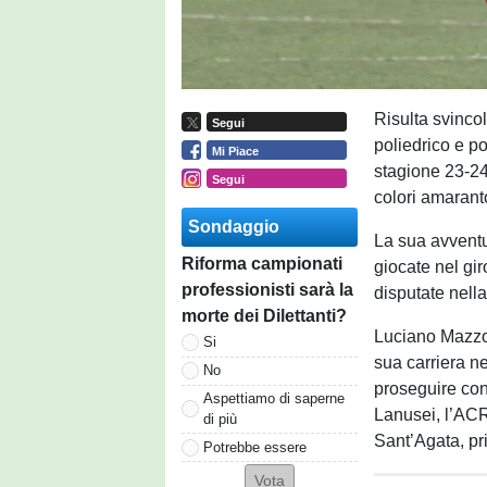
Risulta svinco
Segui
poliedrico e po
Mi Piace
stagione 23-24
Segui
colori amaranto
Sondaggio
La sua avventu
Riforma campionati
giocate nel giro
professionisti sarà la
disputate nell
morte dei Dilettanti?
Luciano Mazzon
Si
sua carriera ne
No
proseguire con i
Aspettiamo di saperne
Lanusei, l’ACR 
di più
Sant’Agata, pr
Potrebbe essere