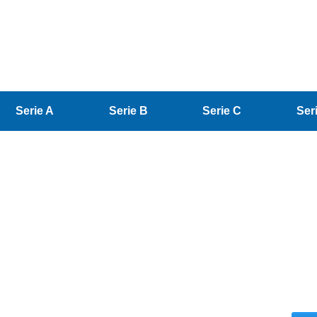
Serie A
Serie B
Serie C
Ser