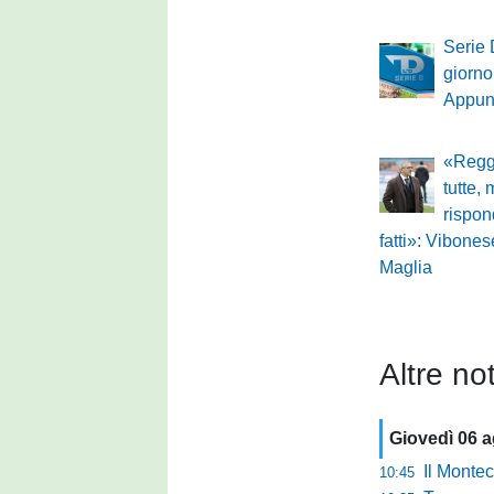
Serie 
giorno
Appun
«Regg
tutte,
rispon
fatti»: Vibonese
Maglia
Altre not
Giovedì 06 
Il Montec
10:45