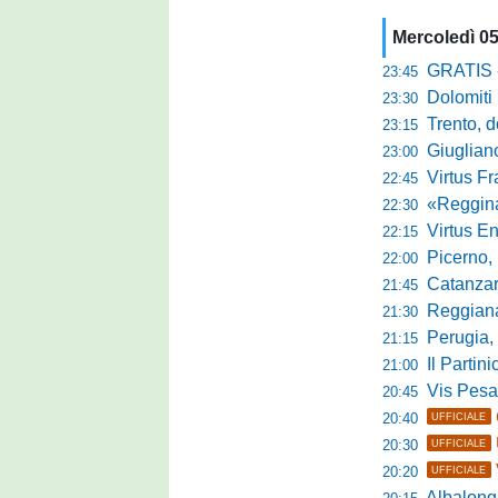
Mercoledì 0
GRATIS - Goo
23:45
Dolomiti Bell
23:30
Trento, dom
23:15
Giuglian
23:00
Virtus Franca
22:45
«Reggina e N
22:30
Virtus Entella
22:15
Picerno, u
22:00
Catanzaro
21:45
Reggiana, no
21:30
Perugia, 
21:15
Il Partini
21:00
Vis Pesaro, u
20:45
20:40
UFFICIALE
20:30
UFFICIALE
20:20
UFFICIALE
Albalonga,