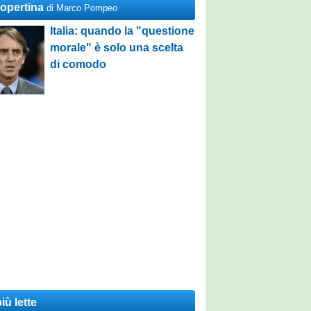
Copertina
di Marco Pompeo
Italia: quando la "questione
morale" è solo una scelta
di comodo
iù lette