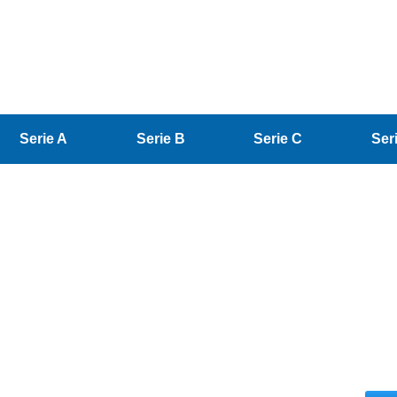
Serie A
Serie B
Serie C
Ser