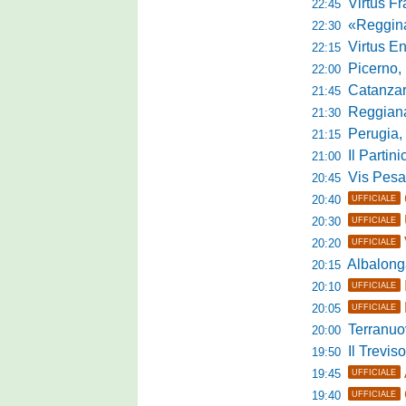
Virtus Franca
22:45
«Reggina e N
22:30
Virtus Entella
22:15
Picerno, u
22:00
Catanzaro
21:45
Reggiana, no
21:30
Perugia, 
21:15
Il Partini
21:00
Vis Pesaro, u
20:45
20:40
UFFICIALE
20:30
UFFICIALE
20:20
UFFICIALE
Albalonga,
20:15
20:10
UFFICIALE
20:05
UFFICIALE
Terranuova Tra
20:00
Il Treviso
19:50
19:45
UFFICIALE
19:40
UFFICIALE