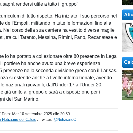
saprà rendersi utile a tutto il gruppo".
Attu
urriculum di tutto rispetto. Ha iniziato il suo percorso nel
le dell'Empoli, militando in tutte le formazioni fino alla
 Nel corso della sua carriera ha vestito diverse maglie
ati, tra cui Taranto, Messina, Rimini, Fano, Recanatese e
e lo ha portato a collezionare oltre 80 presenze in Lega
Cal
 il portiere ha anche avuto una breve esperienza
n 5 presenze nella seconda divisione greca con il Larisas.
nza si estende anche a livello internazionale, avendo
te le nazionali giovanili, dall'Under 17 all'Under 20.
 è già unito al gruppo e sarà a disposizione per i
ni del San Marino.
/ Data:
Mer 10 settembre 2025 alle 20:50
 Notiziario del Calcio
/ Twitter:
@NotiziarioC