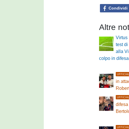
Condividi
Altre no
Virtus
test di
alla V
colpo in difesa
UFFICIA
in atta
Rober
UFFICIA
difesa
Bertol
UFFICIA