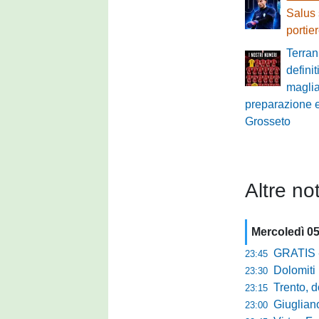
Salus 
portie
Terran
definit
maglia:
preparazione e 
Grosseto
Altre not
Mercoledì 0
GRATIS - Goo
23:45
Dolomiti Bell
23:30
Trento, dom
23:15
Giuglian
23:00