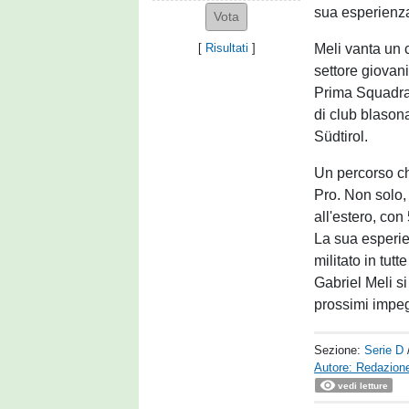
sua esperienza 
Meli vanta un c
[
Risultati
]
settore giovani
Prima Squadra.
di club blason
Südtirol.
Un percorso ch
Pro. Non solo,
all'estero, co
La sua esperie
militato in tut
Gabriel Meli si
prossimi impeg
Sezione:
Serie D
Autore: Redazione
vedi letture