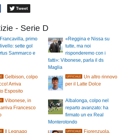
Tweet
tizie - Serie D
 Francavilla, primo
«Reggina e Nissa su
 livello: sette gol
tutte, ma noi
irtus Sammarco e
risponderemo con i
fatti»: Vibonese, parla il ds
Maglia
Gelbison, colpo
Un altro rinnovo
LE
UFFICIALE
cco! Arriva
per il Latte Dolce
to Esposito
Vibonese, in
Albalonga, colpo nel
LE
 arriva Francesco
reparto avanzato: ha
o
firmato un ex Real
Monterotondo
Il Legnago
Fiorenzuola,
LE
UFFICIALE