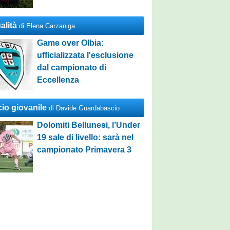
alità
di Elena Carzaniga
Game over Olbia:
ufficializzata l'esclusione
dal campionato di
Eccellenza
cio giovanile
di Davide Guardabascio
Dolomiti Bellunesi, l’Under
19 sale di livello: sarà nel
campionato Primavera 3