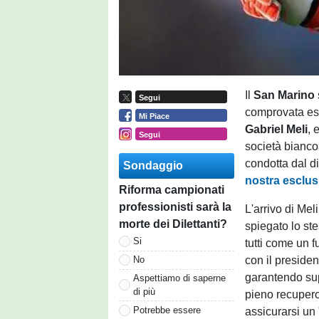
Il
San Marino
Segui
comprovata espe
Mi Piace
Gabriel Meli
, 
Segui
società bianco
condotta dal d
Sondaggio
nostra esclus
Riforma campionati
professionisti sarà la
L'arrivo di Me
morte dei Dilettanti?
spiegato lo ste
Si
tutti come un f
con il presiden
No
garantendo sup
Aspettiamo di saperne
di più
pieno recupero
Potrebbe essere
assicurarsi un