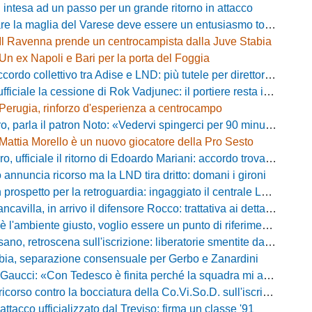
 intesa ad un passo per un grande ritorno in attacco
lia del Varese deve essere un entusiasmo totale»: mister Ciceri traccia la strada e carica i biancorossi
Il Ravenna prende un centrocampista dalla Juve Stabia
Un ex Napoli e Bari per la porta del Foggia
 collettivo tra Adise e LND: più tutele per direttori sportivi e collaboratori
iciale la cessione di Rok Vadjunec: il portiere resta in Italia, ecco dove
Perugia, rinforzo d'esperienza a centrocampo
a il patron Noto: «Vedervi spingerci per 90 minuti è meraviglioso, costruiamo qualcosa di unico»
Mattia Morello è un nuovo giocatore della Pro Sesto
 ufficiale il ritorno di Edoardo Mariani: accordo trovato con il Venezia
 annuncia ricorso ma la LND tira dritto: domani i gironi
rospetto per la retroguardia: ingaggiato il centrale Leopoldo Battipaglia
avilla, in arrivo il difensore Rocco: trattativa ai dettagli con il Cosenza
iente giusto, voglio essere un punto di riferimento»: Noah Lewis carica la Dolomiti Bellunesi
 retroscena sull'iscrizione: liberatorie smentite da due calciatori, ecco chi
bia, separazione consensuale per Gerbo e Zanardini
aucci: «Con Tedesco è finita perché la squadra mi addormentava»
orso contro la bocciatura della Co.Vi.So.D. sull'iscrizione in Serie D
attacco ufficializzato dal Treviso: firma un classe '91