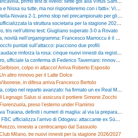
villa, primo test di livello: sette gol alla Virtus Sammarco e colpo in difesa
issa su tutte, ma noi risponderemo con i fatti»: Vibonese, parla il ds Maglia
-Novara 2-1, primo stop nel precampionato per gli azzurri: Forte ribalta Lartey nel finale
fficializzata la struttura societaria per la stagione 2026-2027
, tris nell'ultimo test: Giugliano superato 3-0 a Rovato
vità nell'organigramma: Francesco Marroccu è il nuovo DG dell'Area Tecnica
occhi puntati sull'attacco: piacciono due profili
caudace rinforza la rosa: cinque nuovi innesti da registrare
fficiale la conferma di Federico Tavernaro: rinnovato il prestito dal Venezia
Gelbison, colpo in attacco! Arriva Roberto Esposito
Un altro rinnovo per il Latte Dolce
Vibonese, in difesa arriva Francesco Bertolo
 colpo nel reparto avanzato: ha firmato un ex Real Monterotondo
Il Legnago Salus si assicura il portiere Simone Zocchi
Fiorenzuola, preso l'esterno under Flaminio
iana, definiti i numeri di maglia: al via la preparazione e la sfida con il Grosseto
 FBC ufficializza l'arrivo di Odogwu: attaccante ex Südtirol
Arezzo, innesto a centrocampo dal Sassuolo
Club Milano, tre nuovi innesti per la stagione 2026/2027