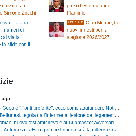
si assicura il
preso l'esterno under
re Simone Zocchi
Flaminio
uova Traiana,
Club Milano, tre
UFFICIALE
i i numeri di
nuovi innesti per la
 al via la
stagione 2026/2027
la sfida con il
izie
5 ago
gle "Fonti preferite", ecco come aggiungere NotiziarioCalcio alle tue notizie
unesi, tegola dall'infermeria: lesione del legamento crociato per Nicola Masut
ani nuovo test amichevole al Briamasco: avversaria la Roma Under 20
o, Antonazzo: «Ecco perché Improta farà la differenza»