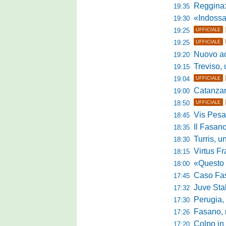
Reggina:
19:35
«Indossare la mag
19:30
19:25
UFFICIALE
19:25
UFFICIALE
Nuovo accordo
19:20
Treviso, uff
19:15
19:04
UFFICIALE
Catanzaro, parl
19:00
18:50
UFFICIALE
Vis Pesaro,
18:45
Il Fasano
18:35
Turris, un p
18:30
Virtus Franc
18:15
«Questo è l'amb
18:00
Caso Fasano,
17:45
Juve Sta
17:32
Perugia, G
17:30
Fasano, ric
17:26
Colpo in 
17:20