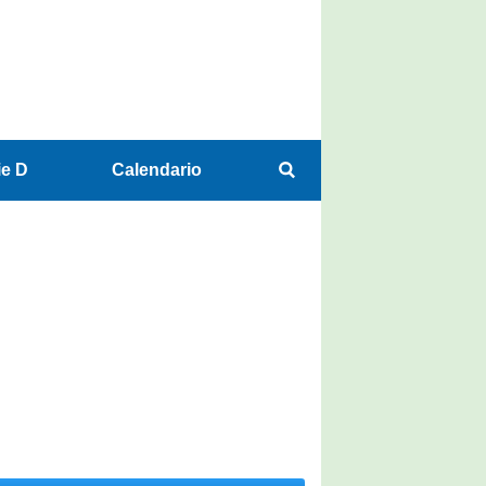
ie D
Calendario