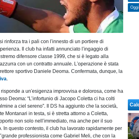
Oggi
si rinforza tra i pali con l'innesto di un portiere di
rienza. Il club ha infatti annunciato l'ingaggio di
estremo difensore classe 1999, che si è legato alla
azzurra con un contratto annuale. L'operazione è stata
irettore sportivo Daniele Deoma. Confermata, dunque, la
iva
.
li risponde a un'esigenza improvvisa e dolorosa, come ha
sso Deoma: “L’infortunio di Jacopo Coletta ci ha colti
Cal
ulmine a ciel sereno”. Il DS ha aggiunto che la società,
te Montanari in testa, si è stretta attorno a Coletta,
porto non solo nell'immediato, ma anche per il suo
. In questo contesto, il club ha lavorato rapidamente per
 "grande professionista come Gabriel Meli, che con la