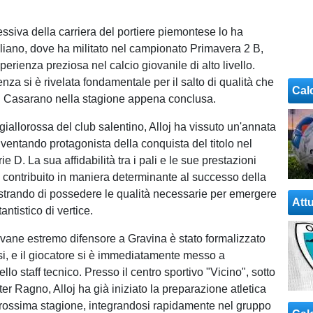
ssiva della carriera del portiere piemontese lo ha
gliano, dove ha militato nel campionato Primavera 2 B,
rienza preziosa nel calcio giovanile di alto livello.
za si è rivelata fondamentale per il salto di qualità che
Cal
al Casarano nella stagione appena conclusa.
giallorossa del club salentino, Alloj ha vissuto un'annata
ventando protagonista della conquista del titolo nel
ie D. La sua affidabilità tra i pali e le sue prestazioni
 contribuito in maniera determinante al successo della
trando di possedere le qualità necessarie per emergere
Attu
tantistico di vertice.
iovane estremo difensore a Gravina è stato formalizzato
rsi, e il giocatore si è immediatamente messo a
llo staff tecnico. Presso il centro sportivo "Vicino", sotto
ter Ragno, Alloj ha già iniziato la preparazione atletica
 prossima stagione, integrandosi rapidamente nel gruppo