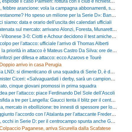
plode il caso Palmieri: rottura con il club e richiesta di cessione
ebbre arancione: vola la campagna abbonamenti, superata quota 750 tessere
me? Ho speso un milione per la Serie D»: Bandecchi rompe il silenzio sul futuro della Ternana
ci siamo: data e orario dell'uscita dei calendari ufficiali
nata sul mercato: arrivano Alonzi, Foresta, Munaretto e Tobia
bonese 3-0: Ciotti e Achour decidono il test amichevole di Lorica
olpo per l'attacco: ufficiale l'arrivo di Thomas Alberti
riorità in attacco è Mateus Castro Da Silva: ore decisive per la fumata bianca
inforzi per difesa e attacco: ecco Azarovs e Tourè
Doppio arrivo in casa Perugia
D: si dimenticano di una squadra di Serie D, è da rifare il programma Coppa Italia
ter Ciceri: «Salvaguardati i derby, sarà un campionato avvincente»
rato, cinque giovani promossi in prima squadra
dea per l'attacco: piace Ferdinando Del Sole dell'Ascoli
a a tre per Langella: Gaucci tenta il blitz per il centrocampista del Cosenza
rcato in ebollizione: tre innesti di spessore per lo scacchiere di Vinicio Espinal
unto l'accordo con l'Atalanta per l'attaccante Frederick Samuel Ndongue
cchi in Serie D: per il centrocampo spunta anche Gerardo Di Gilio
Colpaccio Paganese, arriva Sicurella dalla Scafatese