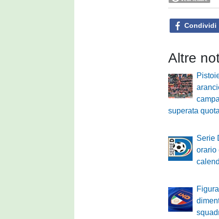
Condividi
Altre no
Pistoi
aranci
campa
superata quot
Serie 
orario 
calenda
Figura
diment
squadr