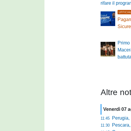
rifare il prog
UFFICIA
Pagane
Sicure
Primo 
Macer
battut
Altre not
Venerdì 07 
Perugia, Diana
11:45
Pescara, da 
11:30