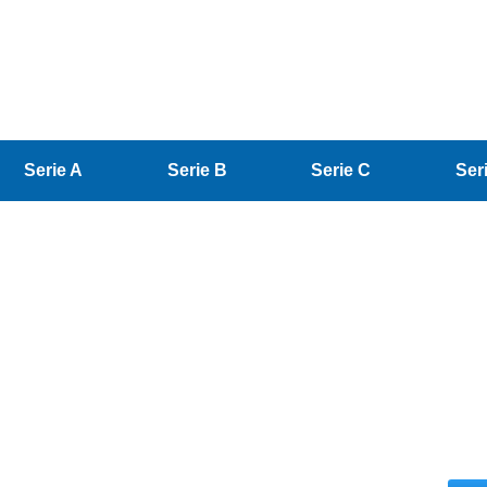
Serie A
Serie B
Serie C
Ser