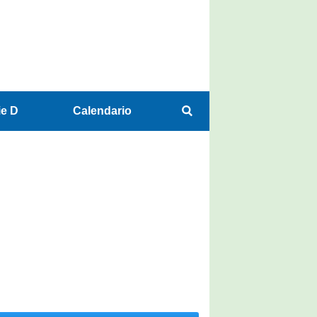
ie D
Calendario