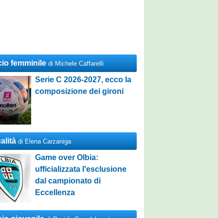
cio femminile
di Michele Caffarelli
Serie C 2026-2027, ecco la
composizione dei gironi
alità
di Elena Carzaniga
Game over Olbia:
ufficializzata l'esclusione
dal campionato di
Eccellenza