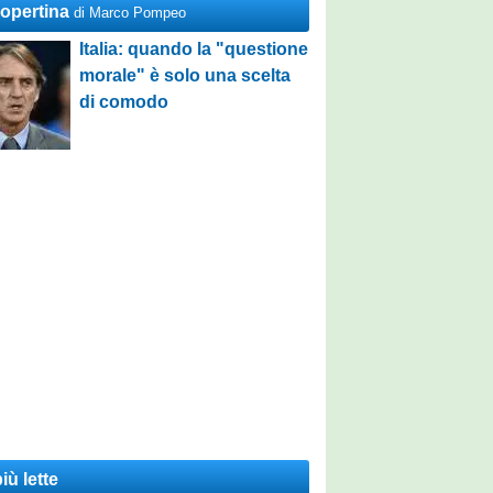
Copertina
di Marco Pompeo
Italia: quando la "questione
morale" è solo una scelta
di comodo
iù lette