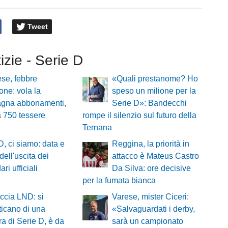
Tweet
tizie - Serie D
ese, febbre
«Quali prestanome? Ho
one: vola la
speso un milione per la
gna abbonamenti,
Serie D»: Bandecchi
a 750 tessere
rompe il silenzio sul futuro della
Ternana
D, ci siamo: data e
Reggina, la priorità in
dell'uscita dei
attacco è Mateus Castro
ri ufficiali
Da Silva: ore decisive
per la fumata bianca
ccia LND: si
Varese, mister Ciceri:
icano di una
«Salvaguardati i derby,
a di Serie D, è da
sarà un campionato