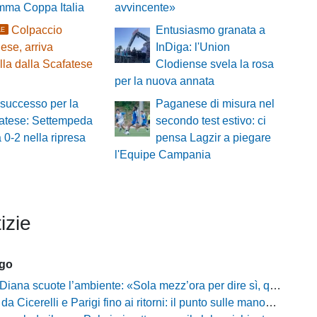
ramma Coppa Italia
avvincente»
Colpaccio
Entusiasmo granata a
LE
se, arriva
InDiga: l'Union
lla dalla Scafatese
Clodiense svela la rosa
per la nuova annata
successo per la
Paganese di misura nel
atese: Settempeda
secondo test estivo: ci
a 0-2 nella ripresa
pensa Lagzir a piegare
l'Equipe Campania
izie
ago
 scuote l’ambiente: «Sola mezz’ora per dire sì, qui per costruire una squadra da livello»
Cicerelli e Parigi fino ai ritorni: il punto sulle manovre del Delfino