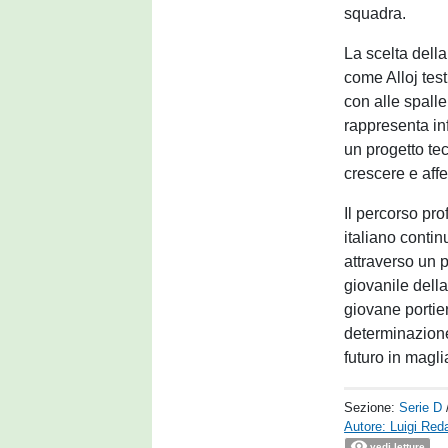
squadra.
La scelta dell
come Alloj test
con alle spalle
rappresenta inf
un progetto te
crescere e aff
Il percorso pro
italiano contin
attraverso un 
giovanile della
giovane portie
determinazione,
futuro in magl
Sezione:
Serie D
Autore: Luigi Reda
vedi letture