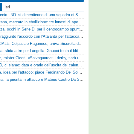
Ieri
Figuraccia LND: si dimenticano di una squadra di Serie D, è da rifare il programma Coppa Italia
Casertana, mercato in ebollizione: tre innesti di spessore per lo scacchiere di Vinicio Espinal
Cosenza, occhi in Serie D: per il centrocampo spunta anche Gerardo Di Gilio
Vado: raggiunto l'accordo con l'Atalanta per l'attaccante Frederick Samuel Ndongue
UFFICIALE: Colpaccio Paganese, arriva Sicurella dalla Scafatese
Perugia, sfida a tre per Langella: Gaucci tenta il blitz per il centrocampista del Cosenza
Varese, mister Ciceri: «Salvaguardati i derby, sarà un campionato avvincente»
Serie D, ci siamo: data e orario dell'uscita dei calendari ufficiali
Foggia, idea per l'attacco: piace Ferdinando Del Sole dell'Ascoli
Reggina, la priorità in attacco è Mateus Castro Da Silva: ore decisive per la fumata bianca