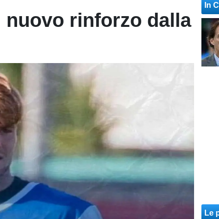
In 
 nuovo rinforzo dalla
Le p