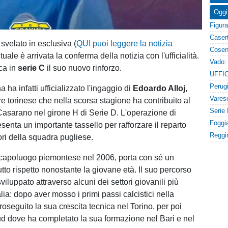
Oggi
svelato in esclusiva (
QUI puoi leggere la notizia
tuale è arrivata la conferma della notizia con l'ufficialità.
ca in
serie C
il suo nuovo rinforzo.
ha infatti ufficializzato l'ingaggio di
Edoardo Alloj
,
e torinese che nella scorsa stagione ha contribuito al
asarano nel girone H di Serie D. L'operazione di
enta un importante tassello per rafforzare il reparto
ori della squadra pugliese.
l capoluogo piemontese nel 2006, porta con sé un
utto rispetto nonostante la giovane età. Il suo percorso
sviluppato attraverso alcuni dei settori giovanili più
talia: dopo aver mosso i primi passi calcistici nella
oseguito la sua crescita tecnica nel Torino, per poi
 Sud dove ha completato la sua formazione nel Bari e nel