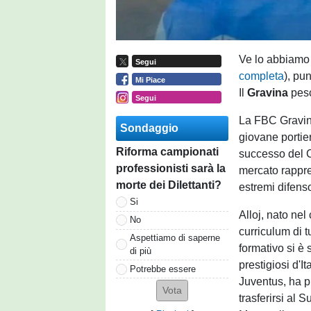
Ve lo abbiamo 
Segui
completa
), pun
Mi Piace
Il
Gravina
pes
Segui
La FBC Gravina 
Sondaggio
giovane portier
Riforma campionati
successo del C
professionisti sarà la
mercato rappres
morte dei Dilettanti?
estremi difens
Si
Alloj, nato ne
No
curriculum di t
Aspettiamo di saperne
formativo si è 
di più
prestigiosi d'I
Potrebbe essere
Juventus, ha pr
trasferirsi al