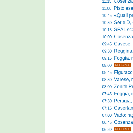
Cosenza, es
11:15
Pistoiese, f
11:00
«Quali prestano
10:45
Serie D, 
10:30
SPAL scate
10:15
Cosenza-Vi
10:00
Cavese, c
09:45
Reggina, la p
09:30
Foggia, r
09:15
09:00
UFFICIALE
Figuraccia LN
08:45
Varese, mis
08:30
Zenith P
08:00
Foggia, i
07:45
Perugia, sfid
07:30
Casertana, me
07:15
Vado: raggi
07:00
Cosenza, o
06:45
06:30
UFFICIALE