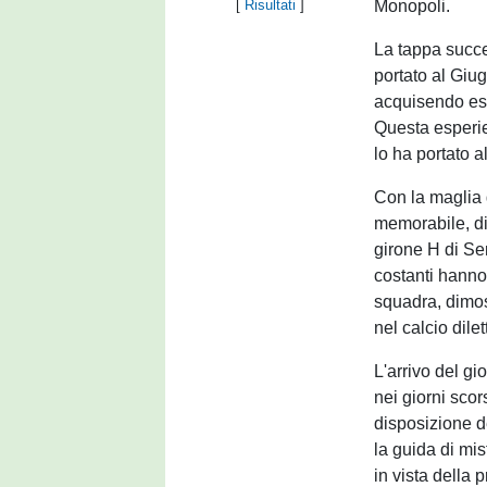
Monopoli.
[
Risultati
]
La tappa succe
portato al Giu
acquisendo espe
Questa esperien
lo ha portato 
Con la maglia 
memorabile, di
girone H di Ser
costanti hanno
squadra, dimos
nel calcio dilet
L'arrivo del g
nei giorni sco
disposizione de
la guida di mis
in vista della