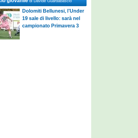
cio giovanile
di Davide Guardabascio
Dolomiti Bellunesi, l’Under
19 sale di livello: sarà nel
campionato Primavera 3