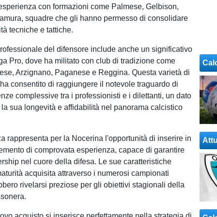
sperienza con formazioni come Palmese, Gelbison,
tamura, squadre che gli hanno permesso di consolidare
ità tecniche e tattiche.
rofessionale del difensore include anche un significativo
ga Pro, dove ha militato con club di tradizione come
Cal
ese, Arzignano, Paganese e Reggina. Questa varietà di
 ha consentito di raggiungere il notevole traguardo di
nze complessive tra i professionisti e i dilettanti, un dato
la sua longevità e affidabilità nel panorama calcistico
za rappresenta per la Nocerina l'opportunità di inserire in
Attu
emento di comprovata esperienza, capace di garantire
ership nel cuore della difesa. Le sue caratteristiche
maturità acquisita attraverso i numerosi campionati
bbero rivelarsi preziose per gli obiettivi stagionali della
ssonera.
nuovo acquisto si inserisce perfettamente nella strategia di