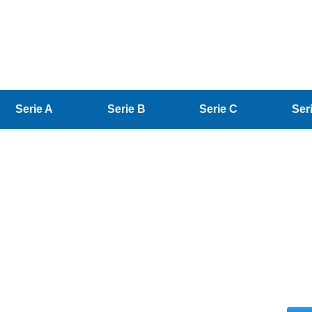
Serie A
Serie B
Serie C
Ser