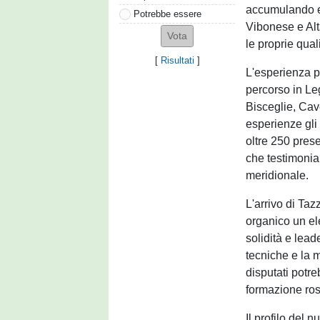
accumulando e
Potrebbe essere
Vibonese e Al
le proprie qual
[
Risultati
]
L'esperienza p
percorso in Le
Bisceglie, Cav
esperienze gli
oltre 250 prese
che testimonia 
meridionale.
L'arrivo di Taz
organico un el
solidità e lead
tecniche e la 
disputati potre
formazione ro
Il profilo del 