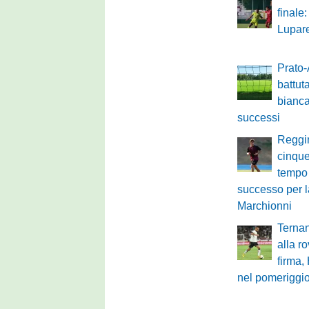
finale
Lupare
Prato-
battuta
bianca
successi
Reggi
cinque
tempo
successo per l
Marchionni
Ternan
alla r
firma,
nel pomeriggio