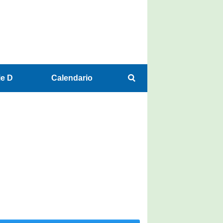
ie D
Calendario