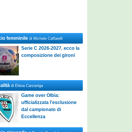
cio femminile
di Michele Caffarelli
Serie C 2026-2027, ecco la
composizione dei gironi
alità
di Elena Carzaniga
Game over Olbia:
ufficializzata l'esclusione
dal campionato di
Eccellenza