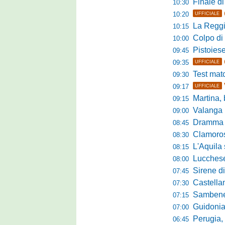
Finale di pre
10:30
10:20
UFFICIALE
La Reggian
10:15
Colpo di sp
10:00
Pistoiese da
09:45
09:35
UFFICIALE
Test match 
09:30
09:17
UFFICIALE
Martina, b
09:15
Valanga ros
09:00
Dramma in ami
08:45
Clamoroso Citta
08:30
L'Aquila si
08:15
Lucchese, n
08:00
Sirene di m
07:45
Castellanzese
07:30
Sambenedettese, Bos
07:15
Guidonia Montecel
07:00
Perugia, il DG B
06:45