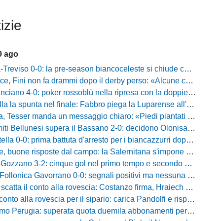
izie
9 ago
iso 0-0: la pre-season biancoceleste si chiude con un pareggio senza reti
i non fa drammi dopo il derby perso: «Alcune cose non mi sono piaciute, ma siamo sulla strada giusta»
-0: poker rossoblù nella ripresa con la doppietta di Faggioli e i gol di Candellori e Perrotta
ella la spunta nel finale: Fabbro piega la Luparense all'88'
ser manda un messaggio chiaro: «Piedi piantati a terra, ma la crescita è evidente»
i Bellunesi supera il Bassano 2-0: decidono Olonisakin e Mondonico
la 0-0: prima battuta d'arresto per i biancazzurri dopo tre successi
buone risposte dal campo: la Salernitana s'impone di misura 2-1
o 3-2: cinque gol nel primo tempo e secondo successo per la squadra di Marchionni
onica Gavorrano 0-0: segnali positivi ma nessuna rete nell'ultimo collaudo
 il conto alla rovescia: Costanzo firma, Hraiech vicino e nel pomeriggio c'è l'amichevole
 alla rovescia per il sipario: carica Pandolfi e risposta da record degli abbonati
Perugia: superata quota duemila abbonamenti per il prossimo campionato