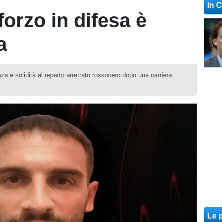
In 
forzo in difesa è
a
nza e solidità al reparto arretrato rossonero dopo una carriera
Le p