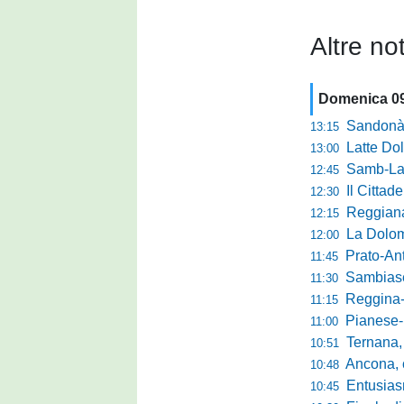
Altre not
Domenica 0
Sandonà-Trev
13:15
Latte Dolce, Fin
13:00
Samb-Lanciano 4
12:45
Il Cittad
12:30
Reggiana, Tes
12:15
La Dolomit
12:00
Prato-Antel
11:45
Sambiase, 
11:30
Reggina-Gozzan
11:15
Pianese-Foll
11:00
Ternana, scatta
10:51
Ancona, conto
10:48
Entusiasmo 
10:45