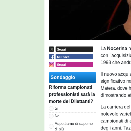
La
Nocerina
h
Segui
con l'acquisiz
Mi Piace
1998 che andrà
Segui
Il nuovo acqui
Sondaggio
significativo m
Riforma campionati
Matera, dove h
professionisti sarà la
dimostrando aff
morte dei Dilettanti?
La carriera de
Si
notevole variet
No
campionati dile
Aspettiamo di saperne
degli anni, Ta
di più