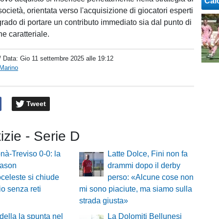
Cal
ocietà, orientata verso l'acquisizione di giocatori esperti
n grado di portare un contributo immediato sia dal punto di
he caratteriale.
/ Data:
Gio 11 settembre 2025 alle 19:12
Marino
Tweet
tizie - Serie D
à-Treviso 0-0: la
Latte Dolce, Fini non fa
eason
drammi dopo il derby
celeste si chiude
perso: «Alcune cose non
o senza reti
mi sono piaciute, ma siamo sulla
strada giusta»
adella la spunta nel
La Dolomiti Bellunesi