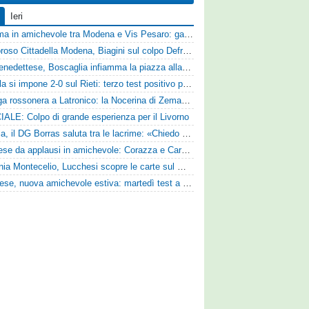
Ieri
Dramma in amichevole tra Modena e Vis Pesaro: gara sospesa per il grave infortunio di Sersanti
Clamoroso Cittadella Modena, Biagini sul colpo Defrel: «Per noi rappresenta un sogno, a volte si realizzano»
Sambenedettese, Boscaglia infiamma la piazza alla presentazione: «Senza di voi non saremmo nulla, vi promettiamo lavoro e maglia sudata»
L'Aquila si impone 2-0 sul Rieti: terzo test positivo per la squadra di Andreucci
Valanga rossonera a Latronico: la Nocerina di Zeman ne fa 9 all'Atletico Agromonte
IALE: Colpo di grande esperienza per il Livorno
Perugia, il DG Borras saluta tra le lacrime: «Chiedo scusa a tifosi e famiglia, Faroni ha perso tantissimi soldi»
Pistoiese da applausi in amichevole: Corazza e Cardelli piegano lo Scandicci per 1-0
Guidonia Montecelio, Lucchesi scopre le carte sul mercato: «Siamo contenti del lavoro fatto, puntiamo dritti ai playoff»
Lucchese, nuova amichevole estiva: martedì test a Montepulciano contro il Taranto