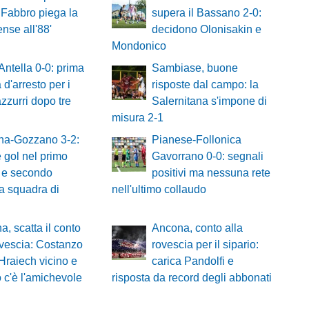
: Fabbro piega la
supera il Bassano 2-0:
nse all'88'
decidono Olonisakin e
Mondonico
Antella 0-0: prima
Sambiase, buone
 d'arresto per i
risposte dal campo: la
zzurri dopo tre
Salernitana s'impone di
misura 2-1
na-Gozzano 3-2:
Pianese-Follonica
 gol nel primo
Gavorrano 0-0: segnali
 e secondo
positivi ma nessuna rete
a squadra di
nell'ultimo collaudo
a, scatta il conto
Ancona, conto alla
ovescia: Costanzo
rovescia per il sipario:
 Hraiech vicino e
carica Pandolfi e
 c'è l'amichevole
risposta da record degli abbonati