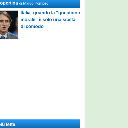
Copertina
di Marco Pompeo
Italia: quando la "questione
morale" è solo una scelta
di comodo
iù lette