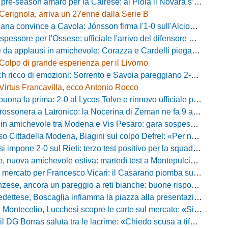
-season amaro per la Cairese: al Piola il Novara s’impone 2-0 con super Valdesi
Cerignola, arriva un 27enne dalla Serie B
a convince a Cavola: Jónsson firma l'1-0 sull'Alcione Milano
essore per l'Ossese: ufficiale l'arrivo del difensore Riccardo Idda
 applausi in amichevole: Corazza e Cardelli piegano lo Scandicci per 1-0
Colpo di grande esperienza per il Livorno
ricco di emozioni: Sorrento e Savoia pareggiano 2-2 in amichevole
Virtus Francavilla, ecco Antonio Rocco
uona la prima: 2-0 al Lycos Tolve e rinnovo ufficiale per Llanos
sonera a Latronico: la Nocerina di Zeman ne fa 9 all'Atletico Agromonte
chevole tra Modena e Vis Pesaro: gara sospesa per il grave infortunio di Sersanti
della Modena, Biagini sul colpo Defrel: «Per noi rappresenta un sogno, a volte si realizzano»
 impone 2-0 sul Rieti: terzo test positivo per la squadra di Andreucci
uova amichevole estiva: martedì test a Montepulciano contro il Taranto
ercato per Francesco Vicari: il Casarano piomba sul difensore del Bari
, ancora un pareggio a reti bianche: buone risposte per Bolzoni col Club Milano
caglia infiamma la piazza alla presentazione: «Senza di voi non saremmo nulla, vi promettiamo lavoro e maglia sudata»
io, Lucchesi scopre le carte sul mercato: «Siamo contenti del lavoro fatto, puntiamo dritti ai playoff»
orras saluta tra le lacrime: «Chiedo scusa a tifosi e famiglia, Faroni ha perso tantissimi soldi»