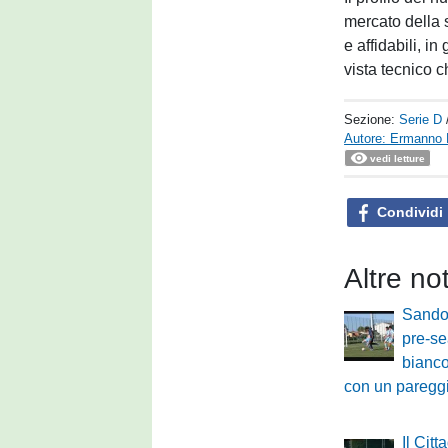
mercato della s
e affidabili, i
vista tecnico c
Sezione:
Serie D
Autore: Ermanno 
vedi letture
Condividi
Altre no
Sandon
pre-s
bianco
con un pareggi
Il Citt