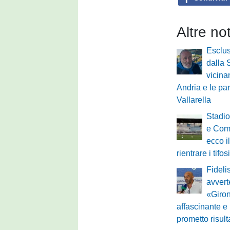
Altre no
Esclu
dalla 
vicina
Andria e le pa
Vallarella
Stadio
e Comu
ecco i
rientrare i tifos
Fideli
avvert
«Giron
affascinante e
prometto risult