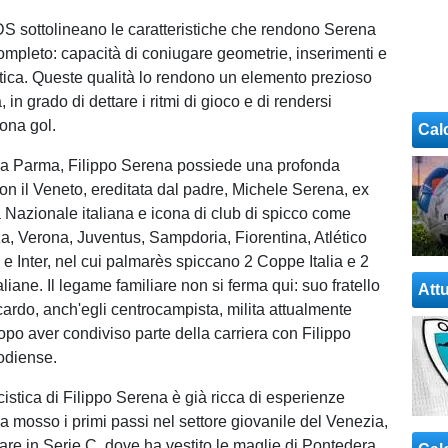
DS sottolineano le caratteristiche che rendono Serena
ompleto: capacità di coniugare geometrie, inserimenti e
attica. Queste qualità lo rendono un elemento prezioso
 in grado di dettare i ritmi di gioco e di rendersi
zona gol.
Cal
a Parma, Filippo Serena possiede una profonda
n il Veneto, ereditata dal padre, Michele Serena, ex
a Nazionale italiana e icona di club di spicco come
, Verona, Juventus, Sampdoria, Fiorentina, Atlético
e Inter, nel cui palmarès spiccano 2 Coppe Italia e 2
iane. Il legame familiare non si ferma qui: suo fratello
Attu
ardo, anch'egli centrocampista, milita attualmente
opo aver condiviso parte della carriera con Filippo
lodiense.
cistica di Filippo Serena è già ricca di esperienze
Ha mosso i primi passi nel settore giovanile del Venezia,
are in Serie C, dove ha vestito le maglie di Pontedera,