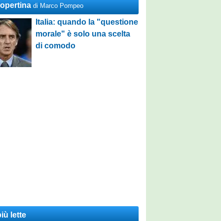
Copertina
di Marco Pompeo
Italia: quando la "questione
morale" è solo una scelta
di comodo
iù lette