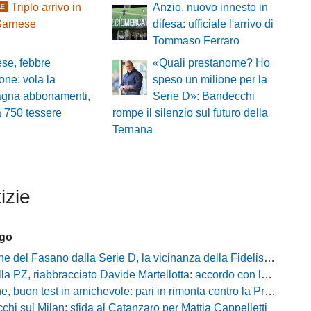
Triplo arrivo in
Anzio, nuovo innesto in
LE
Sarnese
difesa: ufficiale l'arrivo di
Tommaso Ferraro
ese, febbre
«Quali prestanome? Ho
one: vola la
speso un milione per la
gna abbonamenti,
Serie D»: Bandecchi
a 750 tessere
rompe il silenzio sul futuro della
Ternana
izie
ago
Fasano dalla Serie D, la vicinanza della Fidelis Andria e le parole del presidente Vallarella
 riabbracciato Davide Martellotta: accordo con la Folgore Caratese per il ritorno in prestito
buon test in amichevole: pari in rimonta contro la Primavera del Sassuolo
cchi sul Milan: sfida al Catanzaro per Mattia Cappelletti