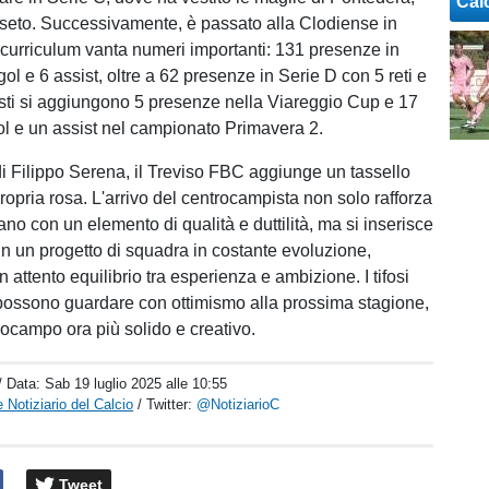
Cal
seto. Successivamente, è passato alla Clodiense in
o curriculum vanta numeri importanti: 131 presenze in
ol e 6 assist, oltre a 62 presenze in Serie D con 5 reti e
esti si aggiungono 5 presenze nella Viareggio Cup e 17
gol e un assist nel campionato Primavera 2.
di Filippo Serena, il Treviso FBC aggiunge un tassello
ropria rosa. L'arrivo del centrocampista non solo rafforza
ano con un elemento di qualità e duttilità, ma si inserisce
in un progetto di squadra in costante evoluzione,
n attento equilibrio tra esperienza e ambizione. I tifosi
possono guardare con ottimismo alla prossima stagione,
trocampo ora più solido e creativo.
/ Data:
Sab 19 luglio 2025 alle 10:55
 Notiziario del Calcio
/ Twitter:
@NotiziarioC
Tweet