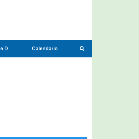
ie D
Calendario