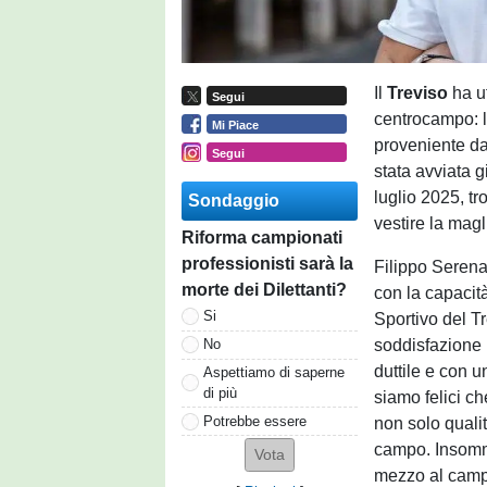
Il
Treviso
ha u
Segui
centrocampo: l'
Mi Piace
proveniente da
Segui
stata avviata g
luglio 2025, t
Sondaggio
vestire la mag
Riforma campionati
professionisti sarà la
Filippo Serena
morte dei Dilettanti?
con la capacità
Si
Sportivo del T
soddisfazione 
No
duttile e con 
Aspettiamo di saperne
di più
siamo felici ch
Potrebbe essere
non solo quali
campo. Insomma,
mezzo al camp