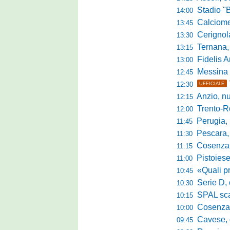
Stadio "Brus
14:00
Calciomercato 
13:45
Cerignola sc
13:30
Ternana, col
13:15
Fidelis Andria, C
13:00
Messina sc
12:45
12:30
UFFICIALE
Anzio, nuo
12:15
Trento-Roma
12:00
Perugia, Diana
11:45
Pescara, da 
11:30
Cosenza, es
11:15
Pistoiese, f
11:00
«Quali prestano
10:45
Serie D, 
10:30
SPAL scate
10:15
Cosenza-Vi
10:00
Cavese, c
09:45