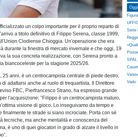
Oggi
UFFIC
fficializzato un colpo importante per il proprio reparto di
arrivo a titolo definitivo di Filippo Serena, classe 1999,
ll'Union Clodiense Chioggia. Un'operazione che era
ià durante la finestra di mercato invernale e che oggi, 19
rova la sua concreta realizzazione, con Serena pronto a
lia biancoceleste per la stagione 2025/26.
, 25 anni, è un centrocampista centrale di piede destro,
 di adattarsi anche al ruolo di trequartista. Il Direttore
reviso FBC, Pierfrancesco Strano, ha espresso grande
per l'acquisizione: "Filippo è un centrocampista maturo,
un'ottima visione di gioco. Lo inseguivamo da tempo e
e finalmente le strade si siano incrociate. Porta con sé
tà tecniche, ma anche mentalità e conoscenza del
 è uno di quei giocatori in grado di alzare il livello in
o".