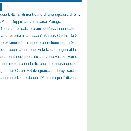
Ieri
Figuraccia LND: si dimenticano di una squadra di Serie D, è da rifare il programma Coppa Italia
IALE: Doppio arrivo in casa Perugia
Serie D, ci siamo: data e orario dell'uscita dei calendari ufficiali
Reggina, la priorità in attacco è Mateus Castro Da Silva: ore decisive per la fumata bianca
«Quali prestanome? Ho speso un milione per la Serie D»: Bandecchi rompe il silenzio sul futuro della Ternana
Pistoiese, febbre arancione: vola la campagna abbonamenti, superata quota 750 tessere
SPAL scatenata sul mercato: arrivano Alonzi, Foresta, Munaretto e Tobia
Casertana, mercato in ebollizione: tre innesti di spessore per lo scacchiere di Vinicio Espinal
Varese, mister Ciceri: «Salvaguardati i derby, sarà un campionato avvincente»
Vado: raggiunto l'accordo con l'Atalanta per l'attaccante Frederick Samuel Ndongue