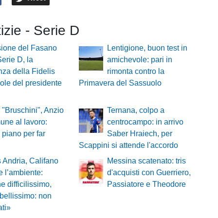
tizie - Serie D
sione del Fasano
Lentigione, buon test in
Serie D, la
amichevole: pari in
nza della Fidelis
rimonta contro la
role del presidente
Primavera del Sassuolo
 "Bruschini", Anzio
Ternana, colpo a
ne al lavoro:
centrocampo: in arrivo
l piano per far
Saber Hraiech, per
i
Scappini si attende l'accordo
s Andria, Califano
Messina scatenato: tris
e l’ambiente:
d'acquisti con Guerriero,
e difficilissimo,
Passiatore e Theodore
 bellissimo: non
ati»