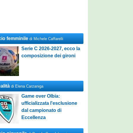
cio femminile
di Michele Caffarelli
Serie C 2026-2027, ecco la
composizione dei gironi
alità
di Elena Carzaniga
Game over Olbia:
ufficializzata l'esclusione
dal campionato di
Eccellenza