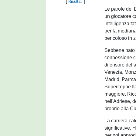
[
Risultati
]
Le parole del 
un giocatore c
intelligenza t
per la mediana,
pericoloso in 
Sebbene nato 
connessione co
difensore dell
Venezia, Monza
Madrid, Parma 
Supercoppe Ital
maggiore, Ricc
nell'Adriese, d
proprio alla C
La carriera cal
significative. 
per poi approd