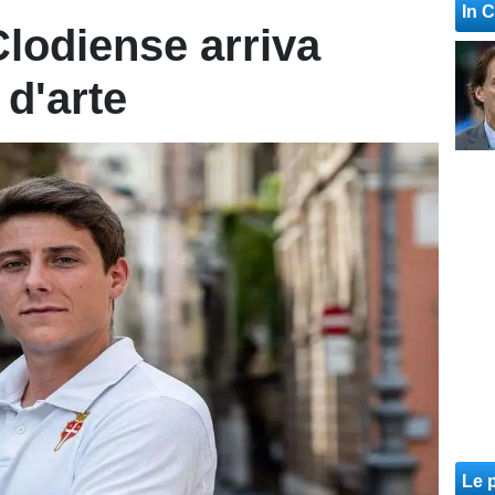
In 
Clodiense arriva
 d'arte
Le p