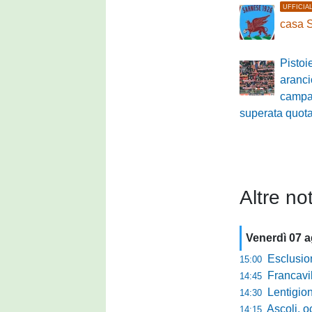
UFFICIA
casa 
Pistoi
aranci
campa
superata quot
Altre not
Venerdì 07 
Esclusione del 
15:00
Francavilla PZ,
14:45
Lentigione, 
14:30
Ascoli, o
14:15