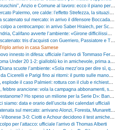
chini", Anzio e Comune al lavoro: ecco il piano per far rientrare i tifosi
Palermo, ore calde: l'effetto Strefezza, la situazione Segre e i nomi per l'attacco
atenato sul mercato: in arrivo il difensore Boccadamo a titolo temporaneo
po a centrocampo: in arrivo Saber Hraiech, per Scappini si attende l'accordo
alifano avverte l’ambiente: «Girone difficilissimo, affascinante e bellissimo: non prometto risultati»
atenato: tris d'acquisti con Guerriero, Passiatore e Theodore
Triplo arrivo in casa Sarnese
vo innesto in difesa: ufficiale l'arrivo di Tommaso Ferraro
 Under 20 1-2: gialloblù ko in amichevole, prima apparizione per Caia
 scuote l’ambiente: «Sola mezz’ora per dire sì, qui per costruire una squadra da livello»
Cicerelli e Parigi fino ai ritorni: il punto sulle manovre del Delfino
plode il caso Palmieri: rottura con il club e richiesta di cessione
ebbre arancione: vola la campagna abbonamenti, superata quota 750 tessere
me? Ho speso un milione per la Serie D»: Bandecchi rompe il silenzio sul futuro della Ternana
ci siamo: data e orario dell'uscita dei calendari ufficiali
nata sul mercato: arrivano Alonzi, Foresta, Munaretto e Tobia
bonese 3-0: Ciotti e Achour decidono il test amichevole di Lorica
olpo per l'attacco: ufficiale l'arrivo di Thomas Alberti