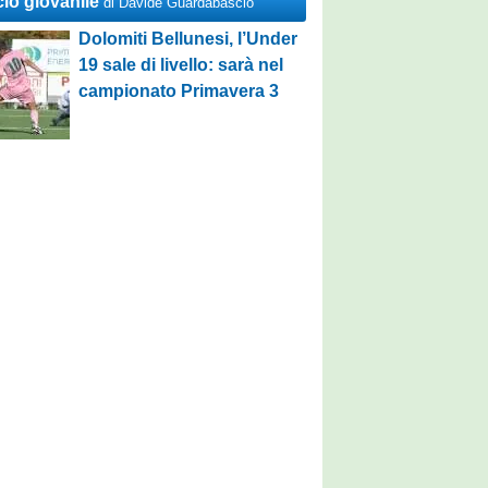
cio giovanile
di Davide Guardabascio
Dolomiti Bellunesi, l’Under
19 sale di livello: sarà nel
campionato Primavera 3