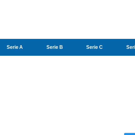
Serie A
Serie B
Serie C
Ser