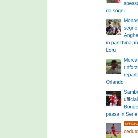
spesso
da sogni
Monast
segno 
Anghe
in panchina, in
Loru
Mercat
rinfor
repart
Orlando
Sambe
ufficia
Bongel
passa in Serie
UFFICIA
ceduto