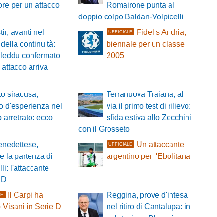
re per un attacco
Romairone punta al
doppio colpo Baldan-Volpicelli
ir, avanti nel
Fidelis Andria,
UFFICIALE
della continuità:
biennale per un classe
leddu confermato
2005
 attacco arriva
o siracusa,
Terranuova Traiana, al
zo d'esperienza nel
via il primo test di rilievo:
o arretrato: ecco
sfida estiva allo Zecchini
con il Grosseto
nedettese,
Un attaccante
UFFICIALE
le la partenza di
argentino per l'Ebolitana
li: l'attaccante
 D
Il Carpi ha
Reggina, prove d'intesa
LE
 Visani in Serie D
nel ritiro di Cantalupa: in