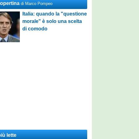
Copertina
di Marco Pompeo
Italia: quando la "questione
morale" è solo una scelta
di comodo
iù lette