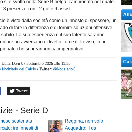
o si è svolto nella Serie B belga, campionato nel quale
 113 presenze con 12 gol e 9 assist.
Attu
scio è visto dalla società come un innesto di spessore, un
rado di fare la differenza e di fornire soluzioni offensive
a subito. La sua esperienza e il suo talento saranno
frontare un avversario di livello come il Treviso, in un
pionato che si preannuncia impegnativo.
Cal
/ Data:
Dom 07 settembre 2025 alle 11:35
 Notiziario del Calcio
/ Twitter:
@NotiziarioC
Tweet
tizie - Serie D
mese scatenata
Reggina, non solo
cato: tre innesti di
Acquadro: il ds