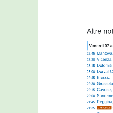
Altre not
Venerdì 07 
Mantova, parla 
23:45
Vicenza, mister 
23:30
Dolomiti Bellun
23:15
Dorval-Catan
23:00
Brescia, l'a
22:45
Grosseto-Tau A
22:30
Cavese, parlano
22:15
Sanremese s
22:00
Reggina, non
21:45
21:35
UFFICIALE