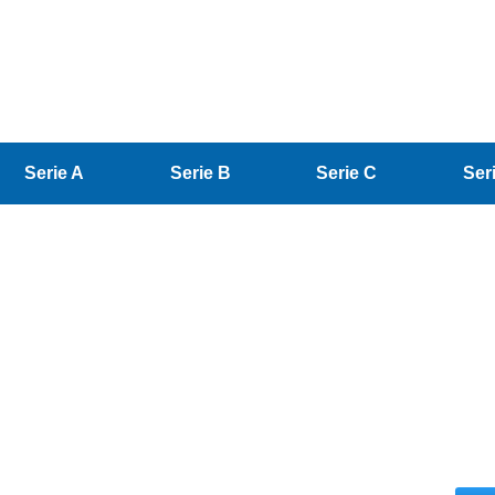
Serie A
Serie B
Serie C
Ser