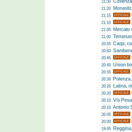
Cosenza, duris
21:30
Monastir, avan
21:20
21:15
UFFICIALE
21:10
UFFICIALE
Mercato si
21:05
Terranuova Tr
21:00
Carpi, colpo 
20:55
Sambenedett
20:50
20:45
UFFICIALE
Union bresc
20:40
20:35
UFFICIALE
Potenza, mister
20:30
Latina, r
20:25
20:20
UFFICIALE
Vis Pesaro, u
20:15
Antonio Se
20:10
20:05
UFFICIALE
20:00
UFFICIALE
Reggina, pr
19:45