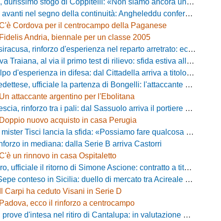
simo sfogo di Coppitelli: «Non siamo ancora una squadra, ora serve tirare una riga!»
ti nel segno della continuità: Angheleddu confermato in panchina, in attacco arriva Loru
C'è Cordova per il centrocampo della Paganese
Fidelis Andria, biennale per un classe 2005
racusa, rinforzo d'esperienza nel reparto arretrato: ecco Orlando
aiana, al via il primo test di rilievo: sfida estiva allo Zecchini con il Grosseto
d'esperienza in difesa: dal Cittadella arriva a titolo definitivo Riccardo Gatti
ese, ufficiale la partenza di Bongelli: l'attaccante passa in Serie D
Un attaccante argentino per l'Ebolitana
ia, rinforzo tra i pali: dal Sassuolo arriva il portiere Gioele Zacchi
Doppio nuovo acquisto in casa Perugia
 Tisci lancia la sfida: «Possiamo fare qualcosa di storico e regalarci la trasferta a Genova»
inforzo in mediana: dalla Serie B arriva Castorri
C'è un rinnovo in casa Ospitaletto
fficiale il ritorno di Simone Ascione: contratto a titolo definitivo fino al 2029
pe conteso in Sicilia: duello di mercato tra Acireale e Messina
Il Carpi ha ceduto Visani in Serie D
Padova, ecco il rinforzo a centrocampo
ove d'intesa nel ritiro di Cantalupa: in valutazione Blazevic e Anton