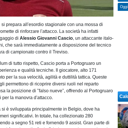
Oggi
o
si prepara all'esordio stagionale con una mossa di
mette di rinforzare l'attacco. La società ha infatti
ngaggio di
Alessio Giovanni Cascio
, un attaccante italo-
ni, che sarà immediatamente a disposizione del tecnico
ra di campionato contro il Treviso.
lum di tutto rispetto, Cascio porta a Portogruaro un
erienza e qualità tecniche. Il giocatore, alto 171
to per la sua velocità, agilità e duttilità tattica. Queste
 gli permettono di ricoprire diversi ruoli nel reparto
usa la posizione di "falso nueve", offrendo al Portogruaro
Cal
i per la manovra d'attacco.
a si è sviluppata principalmente in Belgio, dove ha
ri significativi. In totale, ha collezionato 280
endo a segno 51 reti e fornendo 9 assist. Gran parte di