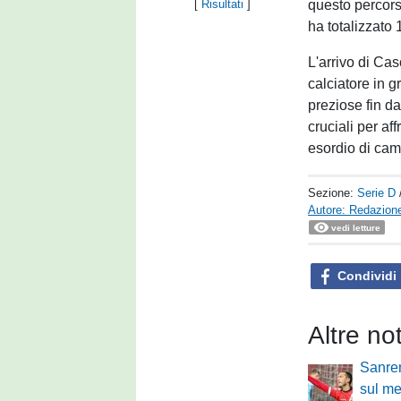
questo percors
[
Risultati
]
ha totalizzato
L'arrivo di Ca
calciatore in g
preziose fin d
cruciali per af
esordio di cam
Sezione:
Serie D
Autore: Redazione
vedi letture
Condividi
Altre no
Sanre
sul mer