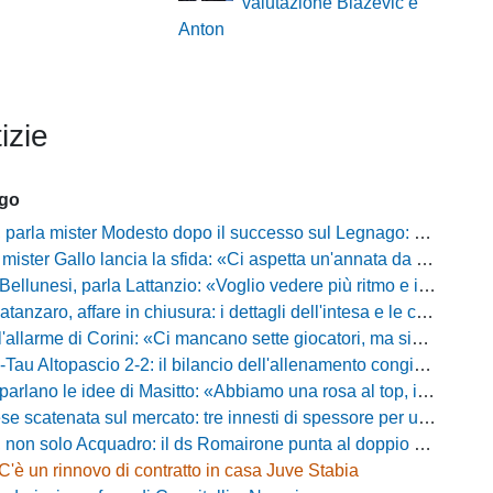
valutazione Blazevic e
Anton
izie
ago
mister Modesto dopo il successo sul Legnago: "Buona tenuta nervosa, ma dobbiamo migliorare"
Gallo lancia la sfida: «Ci aspetta un'annata da protagonisti in B, ma qui nessuno ha il posto fisso»
esi, parla Lattanzio: «Voglio vedere più ritmo e intensità, dobbiamo lasciare tutto sul campo»
zaro, affare in chiusura: i dettagli dell'intesa e le cifre dell'operazione
llarme di Corini: «Ci mancano sette giocatori, ma siamo una squadra forte»
ltopascio 2-2: il bilancio dell'allenamento congiunto e la risposta dei nuovi arrivi
 le idee di Masitto: «Abbiamo una rosa al top, il pubblico del Lamberti ci spingerà lontano»
catenata sul mercato: tre innesti di spessore per un attacco da sogni
 solo Acquadro: il ds Romairone punta al doppio colpo Baldan-Volpicelli
C'è un rinnovo di contratto in casa Juve Stabia