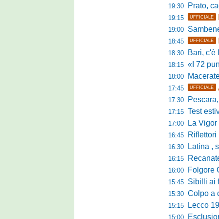
Prato, cao
19:30
19:15
UFFICIALE
Sambenedett
19:00
18:45
UFFICIALE
Bari, c'è l'ac
18:30
«I 72 punti d
18:15
Maceratese, il 
18:00
17:45
UFFICIALE
Pescara, sta
17:30
Test estivo Man
17:15
La Vigor Sen
17:00
Riflettori pun
16:45
Latina , si è c
16:30
Recanatese, Giandonat
16:15
Folgore Cara
16:00
Sibilli ai 
15:45
Colpo a centr
15:30
Lecco 1912, t
15:15
Esclusione del 
15:00