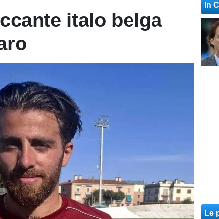
In 
ccante italo belga
aro
Le p