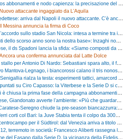
s abbonamenti e nodo capienza: la precisazione del club laniero
Nuovo attaccante ingaggiato da L'Aquila
ese: arriva dal Napoli il nuovo attaccante. C'è anche l'ufficialità
Il Messina annuncia la firma di Coco
cordo sullo stadio San Nicola: intesa a termine tra il Comune e il club di De Laurentiis
ello scorso anno sono la nostra base»: Inzaghi non si nasconde e carica l'ambiente
ds Spadoni lancia la sfida: «Siamo composti da elementi validi con motivazioni altissime»
Ancora una conferma annunciata dal Latte Dolce
llo per Antonio Di Nardo: Sebastiani spara alto, il futuro resta un enigma
tova-Legnago, i biancorossi calano il tris nonostante il gran caldo: il racconto de L'Arena
igallia rialza la testa: esperimenti tattici, amarcord e lo sguardo al Rimini
tati su Ciro Capasso: la Viterbese e la Serie D si contendono l'esterno ex Fiorentina
hiusa la prima fase della campagna abbonamenti: circa 400 tessere rinnovate in prelazione
o avverte l'ambiente: «Più che guardare chi avremo di fronte, mi interessa vedere la mia squadra migliorare giorno dopo giorno»
tese-Seregno chiude la pre-season biancazzurra: info e dove vedere il match
ferri corti col Bari: la Juve Stabia tenta il colpo da 300mila euro
ocampo per il Südtirol: dal Venezia arriva a titolo definitivo Bjarki Bjarkason
erremoto in società: Francesco Aliberti rassegna le dimissioni da tutte le cariche
Fasano dalla Serie D, la vicinanza della Fidelis Andria e le parole del presidente Vallarella