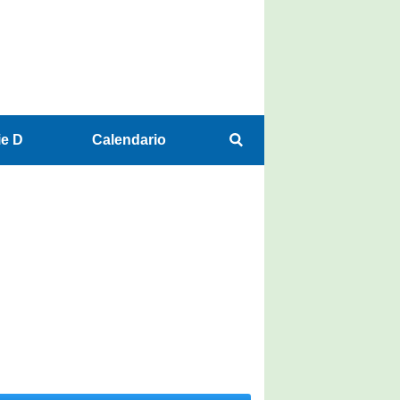
ie D
Calendario