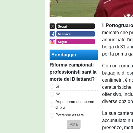
Il
Portogruar
Segui
mercato che pro
Mi Piace
annunciato l'i
Segui
belga di 31 an
per la prima ga
Sondaggio
Riforma campionati
Con un curricu
professionisti sarà la
bagaglio di esp
morte dei Dilettanti?
centimetri, è no
Si
caratteristiche
offensivo, incl
No
diverse opzion
Aspettiamo di saperne
di più
La sua carrier
Potrebbe essere
accumulato nume
presenze, mett