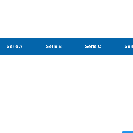
Serie A
Serie B
Serie C
Ser