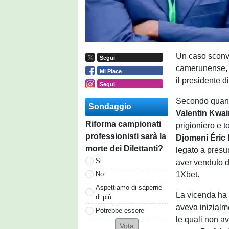
Un caso sconvo
Segui
camerunense, c
Mi Piace
il presidente d
Segui
Secondo quanto
Sondaggio
Valentin Kwa
Riforma campionati
prigioniero e t
professionisti sarà la
Djomeni Éric 
morte dei Dilettanti?
legato a presu
Si
aver venduto d
1Xbet.
No
Aspettiamo di saperne
La vicenda ha
di più
aveva inizialme
Potrebbe essere
le quali non a