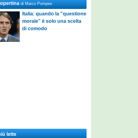
Copertina
di Marco Pompeo
Italia: quando la "questione
morale" è solo una scelta
di comodo
iù lette