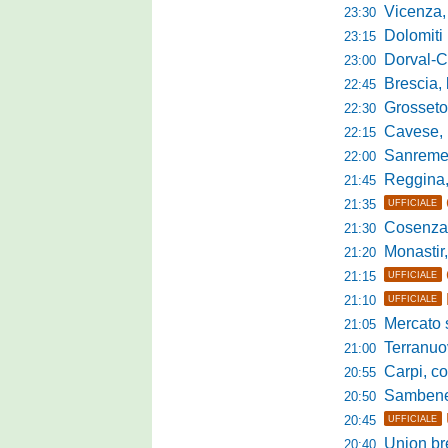
Vicenza, mister 
23:30
Dolomiti Bellun
23:15
Dorval-Catan
23:00
Brescia, l'a
22:45
Grosseto-Tau A
22:30
Cavese, parlano
22:15
Sanremese s
22:00
Reggina, non
21:45
21:35
UFFICIALE
Cosenza, duris
21:30
Monastir, avan
21:20
21:15
UFFICIALE
21:10
UFFICIALE
Mercato si
21:05
Terranuova Tr
21:00
Carpi, colpo 
20:55
Sambenedett
20:50
20:45
UFFICIALE
Union bresc
20:40