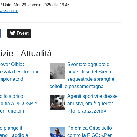
/ Data:
Mer 26 febbraio 2025 alle 16:45
a Giannini
Tweet
izie - Attualità
over Olbia:
Sventato agguato di
lizzata l'esclusione
nove tifosi del Siena:
mpionato di
sequestrate spranghe,
coltelli e passamontagna
o lo storico
Agenti sportivi e diesse
do tra ADICOSP e
abusivi, ora è guerra:
r i direttori
«Tolleranza zero»
io piange il
Polemica Criscitiello
ano": addio a
contro la FIGC: «Per