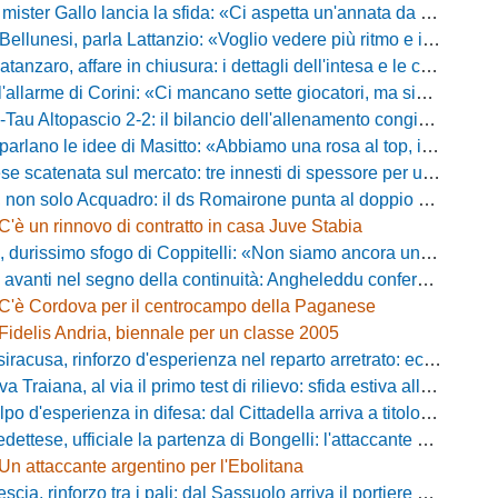
Gallo lancia la sfida: «Ci aspetta un'annata da protagonisti in B, ma qui nessuno ha il posto fisso»
esi, parla Lattanzio: «Voglio vedere più ritmo e intensità, dobbiamo lasciare tutto sul campo»
zaro, affare in chiusura: i dettagli dell'intesa e le cifre dell'operazione
llarme di Corini: «Ci mancano sette giocatori, ma siamo una squadra forte»
ltopascio 2-2: il bilancio dell'allenamento congiunto e la risposta dei nuovi arrivi
 le idee di Masitto: «Abbiamo una rosa al top, il pubblico del Lamberti ci spingerà lontano»
catenata sul mercato: tre innesti di spessore per un attacco da sogni
 solo Acquadro: il ds Romairone punta al doppio colpo Baldan-Volpicelli
C'è un rinnovo di contratto in casa Juve Stabia
simo sfogo di Coppitelli: «Non siamo ancora una squadra, ora serve tirare una riga!»
ti nel segno della continuità: Angheleddu confermato in panchina, in attacco arriva Loru
C'è Cordova per il centrocampo della Paganese
Fidelis Andria, biennale per un classe 2005
racusa, rinforzo d'esperienza nel reparto arretrato: ecco Orlando
aiana, al via il primo test di rilievo: sfida estiva allo Zecchini con il Grosseto
d'esperienza in difesa: dal Cittadella arriva a titolo definitivo Riccardo Gatti
ese, ufficiale la partenza di Bongelli: l'attaccante passa in Serie D
Un attaccante argentino per l'Ebolitana
ia, rinforzo tra i pali: dal Sassuolo arriva il portiere Gioele Zacchi