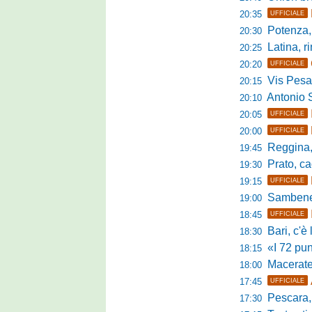
20:35
UFFICIALE
Potenza, mister
20:30
Latina, r
20:25
20:20
UFFICIALE
Vis Pesaro, u
20:15
Antonio Se
20:10
20:05
UFFICIALE
20:00
UFFICIALE
Reggina, pr
19:45
Prato, cao
19:30
19:15
UFFICIALE
Sambenedett
19:00
18:45
UFFICIALE
Bari, c'è l'ac
18:30
«I 72 punti d
18:15
Maceratese, il 
18:00
17:45
UFFICIALE
Pescara, sta
17:30