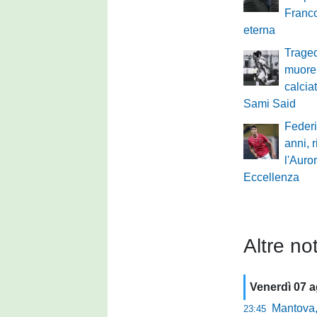
Franco
eterna
Traged
muore 
calcia
Sami Said
Federi
anni, 
l'Auro
Eccellenza
Altre not
Venerdì 07 
Mantova, parla 
23:45