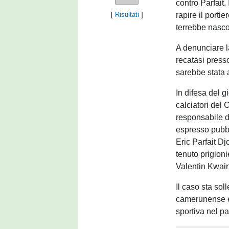
contro Parfait.
rapire il porti
[
Risultati
]
terrebbe nasco
A denunciare l
recatasi presso
sarebbe stata 
In difesa del g
calciatori del
responsabile 
espresso pubbl
Eric Parfait Dj
tenuto prigioni
Valentin Kwain.
Il caso sta so
camerunense e 
sportiva nel p