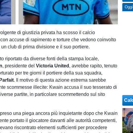
Oggi
lgente di giustizia privata ha scosso il calcio
on accuse di rapimento e torture che vedono coinvolto
i un club di prima divisione e il suo portiere.
 riportato da diverse fonti della stampa locale,
in
, presidente del
Victoria United
, avrebbe rapito, tenuto
orturato per tre giorni il portiere della sua squadra,
Parfait
. Il motivo di questa azione estrema sarebbe
nte scommesse illecite: Kwain accusa il suo tesserato di
iverse partite, in particolare scommettendo sul sito
Cal
 preso una piega ancora più inquietante dopo che Kwain
nte portato il giocatore davanti alle autorità competenti,
vevano riscontrato elementi sufficienti per procedere