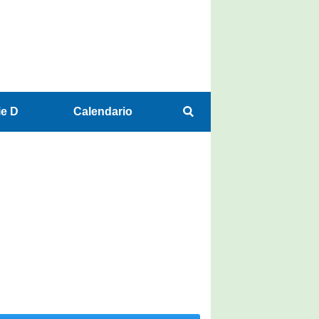
ie D
Calendario