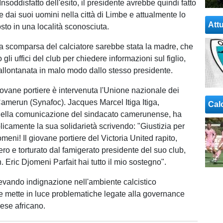
 Insoddisfatto dell'esito, il presidente avrebbe quindi fatto
ere dai suoi uomini nella città di Limbe e attualmente lo
Attu
sto in una località sconosciuta.
a scomparsa del calciatore sarebbe stata la madre, che
 gli uffici del club per chiedere informazioni sul figlio,
allontanata in malo modo dallo stesso presidente.
iovane portiere è intervenuta l'Unione nazionale dei
 Camerun (Synafoc). Jacques Marcel Itiga Itiga,
Cal
della comunicazione del sindacato camerunense, ha
icamente la sua solidarietà scrivendo: "Giustizia per
omeni! Il giovane portiere del Victoria United rapito,
ero e torturato dal famigerato presidente del suo club,
 Eric Djomeni Parfait hai tutto il mio sostegno".
llevando indignazione nell'ambiente calcistico
mette in luce problematiche legate alla governance
aese africano.