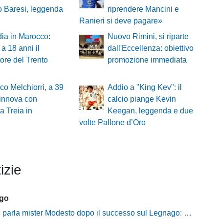
 Baresi, leggenda
riprendere Mancini e
Ranieri si deve pagare»
ia in Marocco:
Nuovo Rimini, si riparte
a 18 anni il
dall'Eccellenza: obiettivo
tore del Trento
promozione immediata
co Melchiorri, a 39
Addio a "King Kev": il
rinnova con
calcio piange Kevin
ra Treia in
Keegan, leggenda e due
volte Pallone d’Oro
izie
ago
mister Modesto dopo il successo sul Legnago: "Buona tenuta nervosa, ma dobbiamo migliorare"