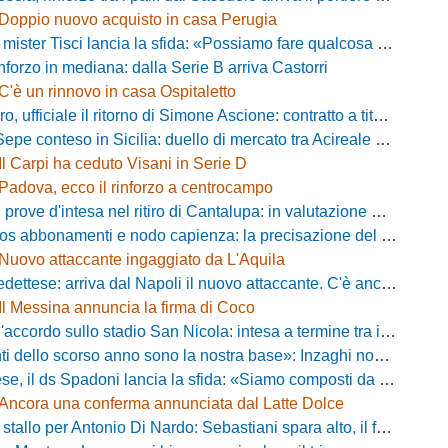
Doppio nuovo acquisto in casa Perugia
 Tisci lancia la sfida: «Possiamo fare qualcosa di storico e regalarci la trasferta a Genova»
inforzo in mediana: dalla Serie B arriva Castorri
C'è un rinnovo in casa Ospitaletto
fficiale il ritorno di Simone Ascione: contratto a titolo definitivo fino al 2029
pe conteso in Sicilia: duello di mercato tra Acireale e Messina
Il Carpi ha ceduto Visani in Serie D
Padova, ecco il rinforzo a centrocampo
ove d'intesa nel ritiro di Cantalupa: in valutazione Blazevic e Anton
s abbonamenti e nodo capienza: la precisazione del club laniero
Nuovo attaccante ingaggiato da L'Aquila
ese: arriva dal Napoli il nuovo attaccante. C'è anche l'ufficialità
Il Messina annuncia la firma di Coco
cordo sullo stadio San Nicola: intesa a termine tra il Comune e il club di De Laurentiis
ello scorso anno sono la nostra base»: Inzaghi non si nasconde e carica l'ambiente
ds Spadoni lancia la sfida: «Siamo composti da elementi validi con motivazioni altissime»
Ancora una conferma annunciata dal Latte Dolce
llo per Antonio Di Nardo: Sebastiani spara alto, il futuro resta un enigma