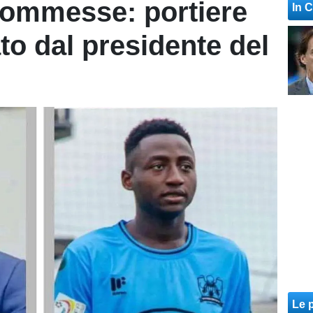
commesse: portiere
In 
ato dal presidente del
Le p