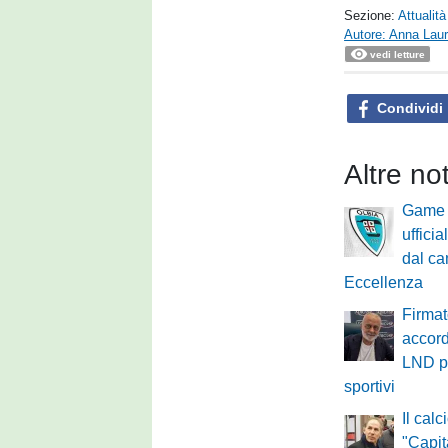
Sezione:
Attualità
Autore: Anna Laur
vedi letture
Condividi
Altre not
Game 
ufficia
dal ca
Eccellenza
Firmat
accor
LND pe
sportivi
Il calc
"Capit