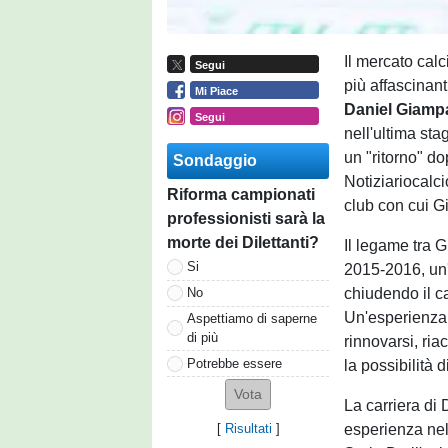
Il mercato calc
Segui
più affascinanti
Mi Piace
Daniel Giamp
Segui
nell'ultima sta
un "ritorno" d
Sondaggio
Notiziariocalci
Riforma campionati
club con cui G
professionisti sarà la
morte dei Dilettanti?
Il legame tra G
Si
2015-2016, un'
chiudendo il c
No
Un'esperienza 
Aspettiamo di saperne
di più
rinnovarsi, ria
Potrebbe essere
la possibilità
La carriera di
esperienza nel
[
Risultati
]