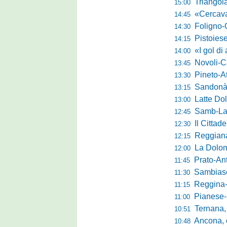
Triangolare 
15:00
«Cercavamo rispost
14:45
Foligno-Gui
14:30
Pistoiese, Bisoli spa
14:15
«I gol di agosto l
14:00
Novoli-Casara
13:45
Pineto-Atletic
13:30
Sandonà-Trev
13:15
Latte Dolce, Fin
13:00
Samb-Lanciano 4
12:45
Il Cittad
12:30
Reggiana, Tes
12:15
La Dolomit
12:00
Prato-Antel
11:45
Sambiase, 
11:30
Reggina-Gozzan
11:15
Pianese-Foll
11:00
Ternana, scatta
10:51
Ancona, conto
10:48