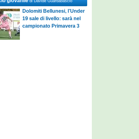
cio giovanile
di Davide Guardabascio
Dolomiti Bellunesi, l’Under
19 sale di livello: sarà nel
campionato Primavera 3