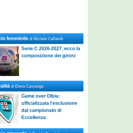
cio femminile
di Michele Caffarelli
Serie C 2026-2027, ecco la
composizione dei gironi
alità
di Elena Carzaniga
Game over Olbia:
ufficializzata l'esclusione
dal campionato di
Eccellenza