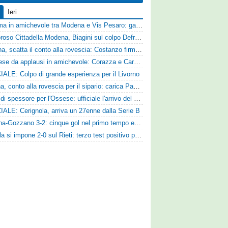
Ieri
Dramma in amichevole tra Modena e Vis Pesaro: gara sospesa per il grave infortunio di Sersanti
Clamoroso Cittadella Modena, Biagini sul colpo Defrel: «Per noi rappresenta un sogno, a volte si realizzano»
Ternana, scatta il conto alla rovescia: Costanzo firma, Hraiech vicino e nel pomeriggio c'è l'amichevole
Pistoiese da applausi in amichevole: Corazza e Cardelli piegano lo Scandicci per 1-0
IALE: Colpo di grande esperienza per il Livorno
Ancona, conto alla rovescia per il sipario: carica Pandolfi e risposta da record degli abbonati
Colpo di spessore per l'Ossese: ufficiale l'arrivo del difensore Riccardo Idda
IALE: Cerignola, arriva un 27enne dalla Serie B
Reggina-Gozzano 3-2: cinque gol nel primo tempo e secondo successo per la squadra di Marchionni
L'Aquila si impone 2-0 sul Rieti: terzo test positivo per la squadra di Andreucci