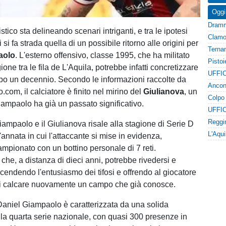
Oggi
istico sta delineando scenari intriganti, e tra le ipotesi
 si fa strada quella di un possibile ritorno alle origini per
aolo
. L'esterno offensivo, classe 1995, che ha militato
gione tra le fila de L'Aquila, potrebbe infatti concretizzare
UFFIC
opo un decennio. Secondo le informazioni raccolte da
o.com, il calciatore è finito nel mirino del
Giulianova
, un
iampaolo ha già un passato significativo.
UFFIC
iampaolo e il Giulianova risale alla stagione di Serie D
annata in cui l'attaccante si mise in evidenza,
ampionato con un bottino personale di 7 reti.
che, a distanza di dieci anni, potrebbe rivedersi e
ccendendo l'entusiasmo dei tifosi e offrendo al giocatore
 di calcare nuovamente un campo che già conosce.
 Daniel Giampaolo è caratterizzata da una solida
la quarta serie nazionale, con quasi 300 presenze in