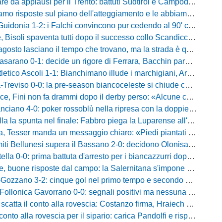
da applausi per il Trento: battuti Südtirol e Campodarsego, Tabbiani sorride
e sul piano dell'atteggiamento e le abbiamo avute»: Bernardini promuove i suoi e lancia la sfida al Taranto
donia 1-2: i Falchi convincono pur cedendo al 90' contro i laziali
venta tutti dopo il successo collo Scandicci: «Non possiamo fare un secondo tempo così, solo una cosa viene prima di questa maglia»
asciano il tempo che trovano, ma la strada è quella giusta»: Alma fa volare la Reggina e carica l'ambiente
no 0-1: decide un rigore di Ferrara, Bacchin para un penalty nel primo tempo
o Ascoli 1-1: Bianchimano illude i marchigiani, Ardizzone salva i biancazzurri nel finale
iso 0-0: la pre-season biancoceleste si chiude con un pareggio senza reti
i non fa drammi dopo il derby perso: «Alcune cose non mi sono piaciute, ma siamo sulla strada giusta»
-0: poker rossoblù nella ripresa con la doppietta di Faggioli e i gol di Candellori e Perrotta
ella la spunta nel finale: Fabbro piega la Luparense all'88'
ser manda un messaggio chiaro: «Piedi piantati a terra, ma la crescita è evidente»
i Bellunesi supera il Bassano 2-0: decidono Olonisakin e Mondonico
la 0-0: prima battuta d'arresto per i biancazzurri dopo tre successi
buone risposte dal campo: la Salernitana s'impone di misura 2-1
o 3-2: cinque gol nel primo tempo e secondo successo per la squadra di Marchionni
onica Gavorrano 0-0: segnali positivi ma nessuna rete nell'ultimo collaudo
 il conto alla rovescia: Costanzo firma, Hraiech vicino e nel pomeriggio c'è l'amichevole
 alla rovescia per il sipario: carica Pandolfi e risposta da record degli abbonati