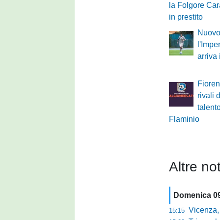
la Folgore Cara
in prestito
Nuovo 
l'Impe
arriva
Fioren
rivali 
talent
Flaminio
Altre not
Domenica 0
Vicenza, Gallo n
15:15