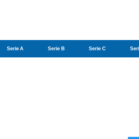
Serie A
Serie B
Serie C
Ser