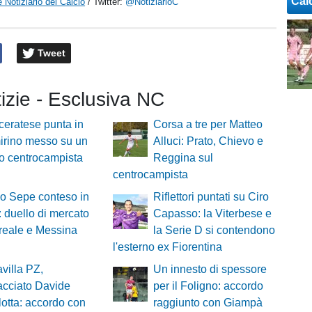
Cal
 Notiziario del Calcio
/ Twitter:
@NotiziarioC
Tweet
tizie - Esclusiva NC
eratese punta in
Corsa a tre per Matteo
mirino messo su un
Alluci: Prato, Chievo e
o centrocampista
Reggina sul
centrocampista
o Sepe conteso in
Riflettori puntati su Ciro
a: duello di mercato
Capasso: la Viterbese e
ireale e Messina
la Serie D si contendono
l'esterno ex Fiorentina
villa PZ,
Un innesto di spessore
acciato Davide
per il Foligno: accordo
lotta: accordo con
raggiunto con Giampà