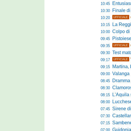
Entusiasmo 
10:45
Finale di pre
10:30
10:20
UFFICIALE
La Reggian
10:15
Colpo di sp
10:00
Pistoiese da
09:45
09:35
UFFICIALE
Test match 
09:30
09:17
UFFICIALE
Martina, b
09:15
Valanga ros
09:00
Dramma in ami
08:45
Clamoroso Citta
08:30
L'Aquila si
08:15
Lucchese, n
08:00
Sirene di m
07:45
Castellanzese
07:30
Sambenedettese, Bos
07:15
Guidonia Montecel
07:00