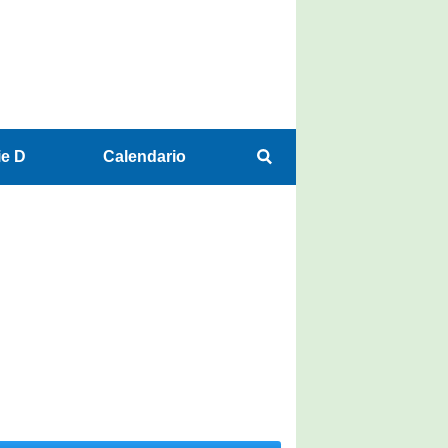
ie D
Calendario