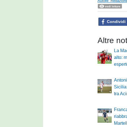
Autore: Redazione
vedi letture
Condividi
Altre no
La Mac
alto: 
espert
Antoni
Sicili
tra Ac
Franca
riabbr
Martel