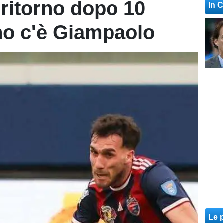
 ritorno dopo 10
In 
no c'è Giampaolo
Le p