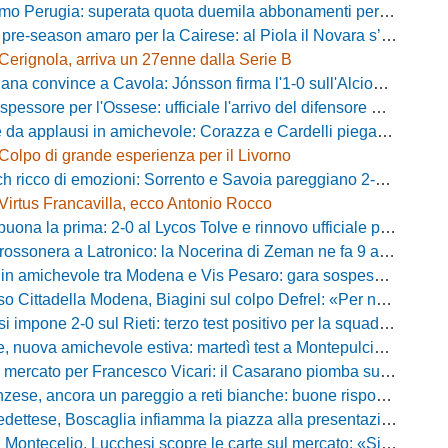
Perugia: superata quota duemila abbonamenti per il prossimo campionato
-season amaro per la Cairese: al Piola il Novara s’impone 2-0 con super Valdesi
Cerignola, arriva un 27enne dalla Serie B
a convince a Cavola: Jónsson firma l'1-0 sull'Alcione Milano
essore per l'Ossese: ufficiale l'arrivo del difensore Riccardo Idda
 applausi in amichevole: Corazza e Cardelli piegano lo Scandicci per 1-0
Colpo di grande esperienza per il Livorno
ricco di emozioni: Sorrento e Savoia pareggiano 2-2 in amichevole
Virtus Francavilla, ecco Antonio Rocco
uona la prima: 2-0 al Lycos Tolve e rinnovo ufficiale per Llanos
sonera a Latronico: la Nocerina di Zeman ne fa 9 all'Atletico Agromonte
chevole tra Modena e Vis Pesaro: gara sospesa per il grave infortunio di Sersanti
della Modena, Biagini sul colpo Defrel: «Per noi rappresenta un sogno, a volte si realizzano»
 impone 2-0 sul Rieti: terzo test positivo per la squadra di Andreucci
uova amichevole estiva: martedì test a Montepulciano contro il Taranto
ercato per Francesco Vicari: il Casarano piomba sul difensore del Bari
, ancora un pareggio a reti bianche: buone risposte per Bolzoni col Club Milano
caglia infiamma la piazza alla presentazione: «Senza di voi non saremmo nulla, vi promettiamo lavoro e maglia sudata»
io, Lucchesi scopre le carte sul mercato: «Siamo contenti del lavoro fatto, puntiamo dritti ai playoff»