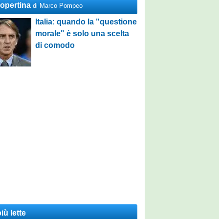
Copertina
di Marco Pompeo
Italia: quando la "questione
morale" è solo una scelta
di comodo
iù lette