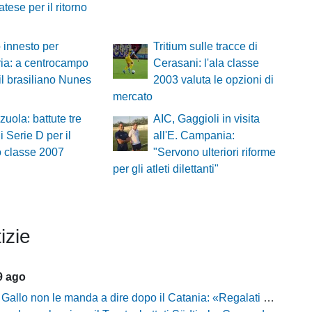
tese per il ritorno
innesto per
Tritium sulle tracce di
ria: a centrocampo
Cerasani: l'ala classe
 il brasiliano Nunes
2003 valuta le opzioni di
mercato
zuola: battute tre
AIC, Gaggioli in visita
di Serie D per il
all'E. Campania:
o classe 2007
"Servono ulteriori riforme
per gli atleti dilettanti"
izie
9 ago
on le manda a dire dopo il Catania: «Regalati troppi palloni, Claiton ha calciato un pessimo rigore»