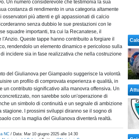
tivo. Un numero considerevole che testimonia la sua
 sua costanza di rendimento in una categoria altamente
i osservatori più attenti e gli appassionati di calcio
 ricorderanno senza dubbio le sue prestazioni con le
se squadre importanti, tra cui la Recanatese, il
 l'Anzio. Queste tappe hanno contribuito a forgiare il
Cal
ioco, rendendolo un elemento dinamico e pericoloso sulla
di incidere sia in fase realizzativa che nella costruzione
to del Giulianova per Giampaolo suggerisce la volontà
uisire un profilo di comprovata esperienza e qualità, in
e un contributo significativo alla manovra offensiva. Un
Attu
e concretizzato, non sarebbe solo un'operazione di
che un simbolo di continuità e un segnale di ambizione
 stagione. I prossimi sviluppi diranno se il sogno di
aolo con la maglia del Giulianova diventerà realtà.
va NC
/ Data:
Mar 10 giugno 2025 alle 14:30