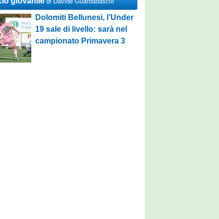
cio giovanile
di Davide Guardabascio
Dolomiti Bellunesi, l’Under
19 sale di livello: sarà nel
campionato Primavera 3