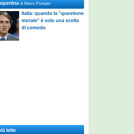
Copertina
di Marco Pompeo
Italia: quando la "questione
morale" è solo una scelta
di comodo
iù lette