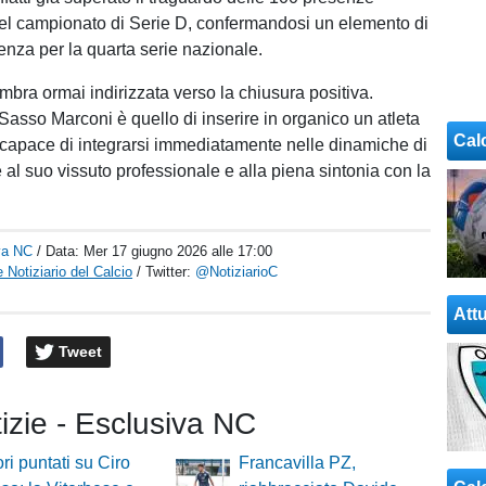
el campionato di Serie D, confermandosi un elemento di
enza per la quarta serie nazionale.
embra ormai indirizzata verso la chiusura positiva.
 Sasso Marconi è quello di inserire in organico un atleta
Cal
, capace di integrarsi immediatamente nelle dinamiche di
 al suo vissuto professionale e alla piena sintonia con la
.
va NC
/ Data:
Mer 17 giugno 2026 alle 17:00
 Notiziario del Calcio
/ Twitter:
@NotiziarioC
Attu
Tweet
tizie - Esclusiva NC
ori puntati su Ciro
Francavilla PZ,