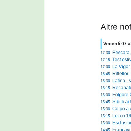
Altre not
Venerdì 07 
Pescara, sta
17:30
Test estivo Man
17:15
La Vigor Sen
17:00
Riflettori pun
16:45
Latina , si è c
16:30
Recanatese, Giandonat
16:15
Folgore Cara
16:00
Sibilli ai 
15:45
Colpo a centr
15:30
Lecco 1912, t
15:15
Esclusione del 
15:00
Francavilla PZ,
14:45