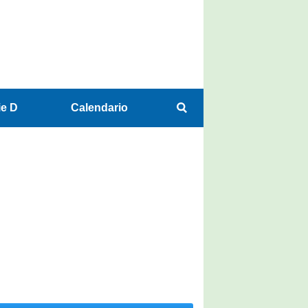
ie D
Calendario