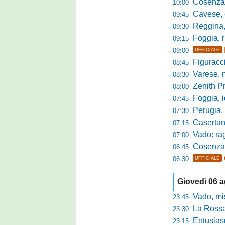
Cosenza-Vi
10:00
Cavese, c
09:45
Reggina, la p
09:30
Foggia, r
09:15
09:00
UFFICIALE
Figuraccia LN
08:45
Varese, mis
08:30
Zenith P
08:00
Foggia, i
07:45
Perugia, sfid
07:30
Casertana, me
07:15
Vado: raggi
07:00
Cosenza, o
06:45
06:30
UFFICIALE
Giovedì 06 
Vado, mister 
23:45
La Rossan
23:30
Entusiasmo 
23:15