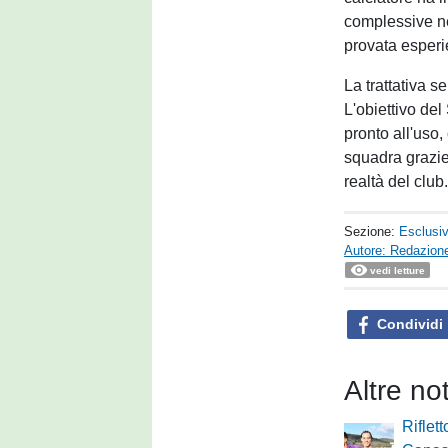
complessive n
provata esperi
La trattativa s
L'obiettivo del
pronto all'uso
squadra grazie
realtà del club
Sezione:
Esclusi
Autore: Redazione
vedi letture
Condividi
Altre no
Riflett