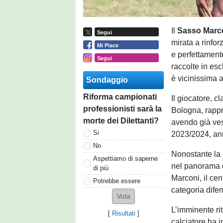
Il
Sasso Marc
Segui
mirata a rinfor
Mi Piace
e perfettament
Segui
raccolte in esc
è vicinissima a
Sondaggio
Riforma campionati
Il giocatore, c
professionisti sarà la
Bologna, rappre
morte dei Dilettanti?
avendo già vest
Si
2023/2024, ann
No
Nonostante la g
Aspettiamo di saperne
nel panorama d
di più
Marconi, il ce
Potrebbe essere
categoria difen
L’imminente rit
[
Risultati
]
calciatore ha i