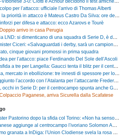
bonese 3-0: Ciotti e Achour decidono il test amichevole di Lorica
olpo per l'attacco: ufficiale l'arrivo di Thomas Alberti
riorità in attacco è Mateus Castro Da Silva: ore decisive per la fumata bianca
inforzi per difesa e attacco: ecco Azarovs e Tourè
Doppio arrivo in casa Perugia
D: si dimenticano di una squadra di Serie D, è da rifare il programma Coppa Italia
ter Ciceri: «Salvaguardati i derby, sarà un campionato avvincente»
rato, cinque giovani promossi in prima squadra
dea per l'attacco: piace Ferdinando Del Sole dell'Ascoli
a a tre per Langella: Gaucci tenta il blitz per il centrocampista del Cosenza
rcato in ebollizione: tre innesti di spessore per lo scacchiere di Vinicio Espinal
unto l'accordo con l'Atalanta per l'attaccante Frederick Samuel Ndongue
cchi in Serie D: per il centrocampo spunta anche Gerardo Di Gilio
Colpaccio Paganese, arriva Sicurella dalla Scafatese
ago
Pastorino dopo la sfida col Torino: «Non ha senso chiudersi e fare le barricate»
ese aggiunge al centrocampo l'ivoriano Solomon Andrews Manu
granata a InDiga: l'Union Clodiense svela la rosa per la nuova annata