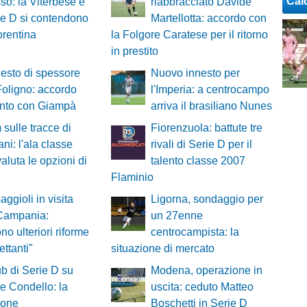
Cal
o: la Viterbese e
riabbracciato Davide
ie D si contendono
Martellotta: accordo con
orentina
la Folgore Caratese per il ritorno
in prestito
esto di spessore
Nuovo innesto per
 Foligno: accordo
l'Imperia: a centrocampo
unto con Giampà
arriva il brasiliano Nunes
 sulle tracce di
Fiorenzuola: battute tre
ni: l'ala classe
rivali di Serie D per il
aluta le opzioni di
talento classe 2007
Flaminio
aggioli in visita
Ligorna, sondaggio per
 Campania:
un 27enne
no ulteriori riforme
centrocampista: la
lettanti"
situazione di mercato
ub di Serie D su
Modena, operazione in
 Condello: la
uscita: ceduto Matteo
ione
Boschetti in Serie D