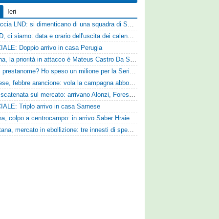
Ieri
Figuraccia LND: si dimenticano di una squadra di Serie D, è da rifare il programma Coppa Italia
Serie D, ci siamo: data e orario dell'uscita dei calendari ufficiali
IALE: Doppio arrivo in casa Perugia
Reggina, la priorità in attacco è Mateus Castro Da Silva: ore decisive per la fumata bianca
«Quali prestanome? Ho speso un milione per la Serie D»: Bandecchi rompe il silenzio sul futuro della Ternana
Pistoiese, febbre arancione: vola la campagna abbonamenti, superata quota 750 tessere
SPAL scatenata sul mercato: arrivano Alonzi, Foresta, Munaretto e Tobia
IALE: Triplo arrivo in casa Sarnese
Ternana, colpo a centrocampo: in arrivo Saber Hraiech, per Scappini si attende l'accordo
Casertana, mercato in ebollizione: tre innesti di spessore per lo scacchiere di Vinicio Espinal