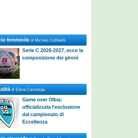
cio femminile
di Michele Caffarelli
Serie C 2026-2027, ecco la
composizione dei gironi
alità
di Elena Carzaniga
Game over Olbia:
ufficializzata l'esclusione
dal campionato di
Eccellenza