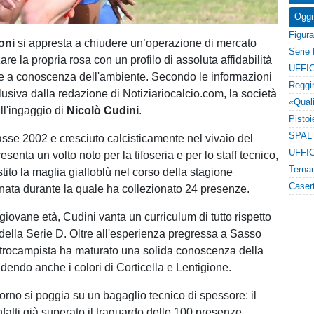
Oggi
oni
si appresta a chiudere un’operazione di mercato
zare la propria rosa con un profilo di assoluta affidabilità
UFFIC
e a conoscenza dell'ambiente. Secondo le informazioni
lusiva dalla redazione di Notiziariocalcio.com, la società
ll'ingaggio di
Nicolò Cudini
.
lasse 2002 e cresciuto calcisticamente nel vivaio del
UFFIC
senta un volto noto per la tifoseria e per lo staff tecnico,
ito la maglia gialloblù nel corso della stagione
ata durante la quale ha collezionato 24 presenze.
iovane età, Cudini vanta un curriculum di tutto rispetto
ella Serie D. Oltre all'esperienza pregressa a Sasso
ntrocampista ha maturato una solida conoscenza della
dendo anche i colori di Corticella e Lentigione.
orno si poggia su un bagaglio tecnico di spessore: il
nfatti già superato il traguardo delle 100 presenze