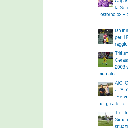
Capass
la Ser
l'esterno ex Fi
Un inn
per il
raggi
Tritium
Cerasa
2003 v
mercato
AIC, G
all'E.
"Servo
per gli atleti di
Tre cl
Simone
situaz