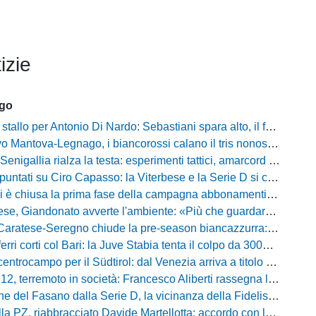
izie
ago
llo per Antonio Di Nardo: Sebastiani spara alto, il futuro resta un enigma
tova-Legnago, i biancorossi calano il tris nonostante il gran caldo: il racconto de L'Arena
igallia rialza la testa: esperimenti tattici, amarcord e lo sguardo al Rimini
tati su Ciro Capasso: la Viterbese e la Serie D si contendono l'esterno ex Fiorentina
hiusa la prima fase della campagna abbonamenti: circa 400 tessere rinnovate in prelazione
o avverte l'ambiente: «Più che guardare chi avremo di fronte, mi interessa vedere la mia squadra migliorare giorno dopo giorno»
tese-Seregno chiude la pre-season biancazzurra: info e dove vedere il match
ferri corti col Bari: la Juve Stabia tenta il colpo da 300mila euro
ocampo per il Südtirol: dal Venezia arriva a titolo definitivo Bjarki Bjarkason
erremoto in società: Francesco Aliberti rassegna le dimissioni da tutte le cariche
Fasano dalla Serie D, la vicinanza della Fidelis Andria e le parole del presidente Vallarella
 riabbracciato Davide Martellotta: accordo con la Folgore Caratese per il ritorno in prestito