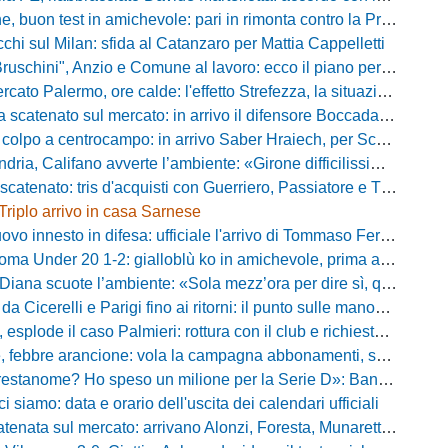
buon test in amichevole: pari in rimonta contro la Primavera del Sassuolo
cchi sul Milan: sfida al Catanzaro per Mattia Cappelletti
chini", Anzio e Comune al lavoro: ecco il piano per far rientrare i tifosi
Palermo, ore calde: l'effetto Strefezza, la situazione Segre e i nomi per l'attacco
atenato sul mercato: in arrivo il difensore Boccadamo a titolo temporaneo
po a centrocampo: in arrivo Saber Hraiech, per Scappini si attende l'accordo
alifano avverte l’ambiente: «Girone difficilissimo, affascinante e bellissimo: non prometto risultati»
atenato: tris d'acquisti con Guerriero, Passiatore e Theodore
Triplo arrivo in casa Sarnese
vo innesto in difesa: ufficiale l'arrivo di Tommaso Ferraro
 Under 20 1-2: gialloblù ko in amichevole, prima apparizione per Caia
 scuote l’ambiente: «Sola mezz’ora per dire sì, qui per costruire una squadra da livello»
Cicerelli e Parigi fino ai ritorni: il punto sulle manovre del Delfino
plode il caso Palmieri: rottura con il club e richiesta di cessione
ebbre arancione: vola la campagna abbonamenti, superata quota 750 tessere
me? Ho speso un milione per la Serie D»: Bandecchi rompe il silenzio sul futuro della Ternana
ci siamo: data e orario dell'uscita dei calendari ufficiali
nata sul mercato: arrivano Alonzi, Foresta, Munaretto e Tobia