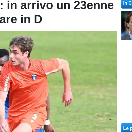
 in arrivo un 23enne
In 
are in D
Le p