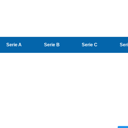
Serie A
Serie B
Serie C
Ser