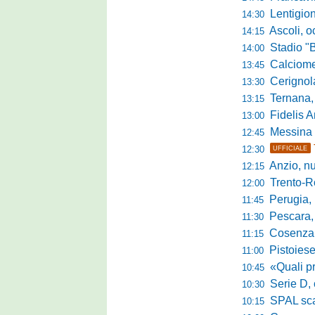
Lentigione, 
14:30
Ascoli, o
14:15
Stadio "Brus
14:00
Calciomercato 
13:45
Cerignola sc
13:30
Ternana, col
13:15
Fidelis Andria, C
13:00
Messina sc
12:45
12:30
UFFICIALE
Anzio, nuo
12:15
Trento-Roma
12:00
Perugia, Diana
11:45
Pescara, da 
11:30
Cosenza, es
11:15
Pistoiese, f
11:00
«Quali prestano
10:45
Serie D, 
10:30
SPAL scate
10:15