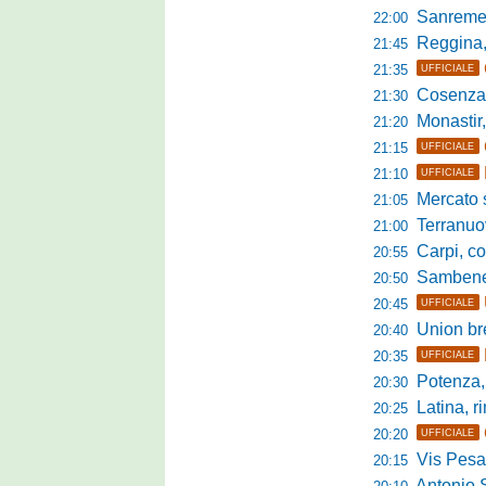
Sanremese s
22:00
Reggina, non
21:45
21:35
UFFICIALE
Cosenza, duris
21:30
Monastir, avan
21:20
21:15
UFFICIALE
21:10
UFFICIALE
Mercato si
21:05
Terranuova Tr
21:00
Carpi, colpo 
20:55
Sambenedett
20:50
20:45
UFFICIALE
Union bresc
20:40
20:35
UFFICIALE
Potenza, mister
20:30
Latina, r
20:25
20:20
UFFICIALE
Vis Pesaro, u
20:15
Antonio Se