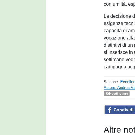
con umiltà, es
La decisione d
esigenze tecni
capacità di am
vocazione alla 
distintivi di u
si inserisce in
settimane vedr
campagna acqu
Sezione:
Eccelle
Autore: Andrea Vil
vedi letture
Condividi
Altre no