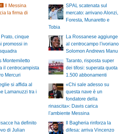
Il Messina
SPAL scatenata sul
LE
ia la firma di
mercato: arrivano Alonzi,
Foresta, Munaretto e
Tobia
 Prato, cinque
La Rossanese aggiunge
i promossi in
al centrocampo l'ivoriano
 squadra
Solomon Andrews Manu
ns Montemiletto
Taranto, risposta super
a il centrocampista
dei tifosi: superata quota
ro Mercuri
1.500 abbonamenti
eglie si affida al
«Chi sale adesso su
e Lamanuzzi tra i
questa nave è un
fondatore della
rinascita»: Davis carica
l'ambiente Messina
bisacce ha definito
Il Bagheria rinforza la
ovo di Julian
difesa: arriva Vincenzo