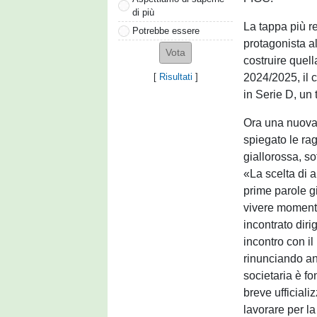
di più
La tappa più r
Potrebbe essere
protagonista a
costruire quell
2024/2025, il 
[
Risultati
]
in Serie D, un 
Ora una nuova 
spiegato le ra
giallorossa, so
«La scelta di a
prime parole gi
vivere momenti
incontrato diri
incontro con i
rinunciando an
societaria è f
breve ufficiali
lavorare per la