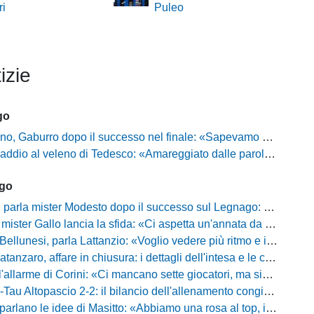
ri
Puleo
izie
go
ro dopo il successo nel finale: «Sapevamo che avremmo sofferto, ma si è vista la voglia di vincere»
l veleno di Tedesco: «Amareggiato dalle parole di Alessandro Gaucci, mi hanno ferito umanamente»
ago
mister Modesto dopo il successo sul Legnago: "Buona tenuta nervosa, ma dobbiamo migliorare"
Gallo lancia la sfida: «Ci aspetta un'annata da protagonisti in B, ma qui nessuno ha il posto fisso»
esi, parla Lattanzio: «Voglio vedere più ritmo e intensità, dobbiamo lasciare tutto sul campo»
zaro, affare in chiusura: i dettagli dell'intesa e le cifre dell'operazione
llarme di Corini: «Ci mancano sette giocatori, ma siamo una squadra forte»
ltopascio 2-2: il bilancio dell'allenamento congiunto e la risposta dei nuovi arrivi
 le idee di Masitto: «Abbiamo una rosa al top, il pubblico del Lamberti ci spingerà lontano»