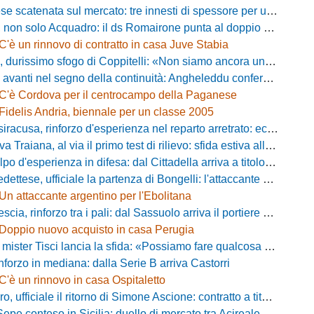
catenata sul mercato: tre innesti di spessore per un attacco da sogni
 solo Acquadro: il ds Romairone punta al doppio colpo Baldan-Volpicelli
C'è un rinnovo di contratto in casa Juve Stabia
simo sfogo di Coppitelli: «Non siamo ancora una squadra, ora serve tirare una riga!»
ti nel segno della continuità: Angheleddu confermato in panchina, in attacco arriva Loru
C'è Cordova per il centrocampo della Paganese
Fidelis Andria, biennale per un classe 2005
racusa, rinforzo d'esperienza nel reparto arretrato: ecco Orlando
aiana, al via il primo test di rilievo: sfida estiva allo Zecchini con il Grosseto
d'esperienza in difesa: dal Cittadella arriva a titolo definitivo Riccardo Gatti
ese, ufficiale la partenza di Bongelli: l'attaccante passa in Serie D
Un attaccante argentino per l'Ebolitana
ia, rinforzo tra i pali: dal Sassuolo arriva il portiere Gioele Zacchi
Doppio nuovo acquisto in casa Perugia
 Tisci lancia la sfida: «Possiamo fare qualcosa di storico e regalarci la trasferta a Genova»
inforzo in mediana: dalla Serie B arriva Castorri
C'è un rinnovo in casa Ospitaletto
fficiale il ritorno di Simone Ascione: contratto a titolo definitivo fino al 2029
pe conteso in Sicilia: duello di mercato tra Acireale e Messina