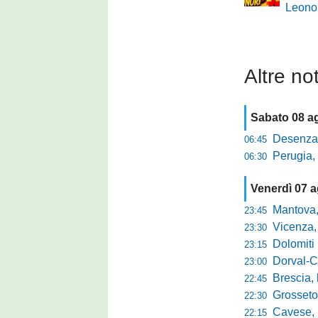
Leono
Altre not
Sabato 08 a
Desenzano, Gabur
06:45
Perugia, addio a
06:30
Venerdì 07 
Mantova, parla 
23:45
Vicenza, mister 
23:30
Dolomiti Bellun
23:15
Dorval-Catan
23:00
Brescia, l'a
22:45
Grosseto-Tau A
22:30
Cavese, parlano
22:15