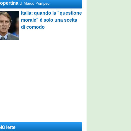
Copertina
di Marco Pompeo
Italia: quando la "questione
morale" è solo una scelta
di comodo
iù lette