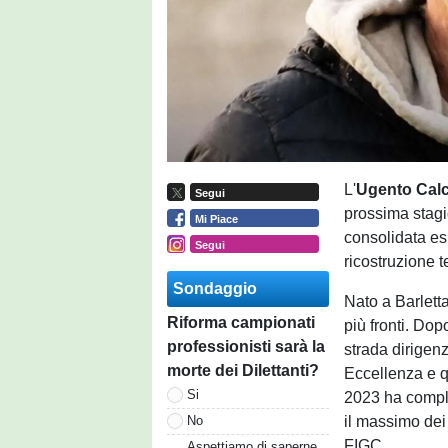
L'
Ugento Cal
Segui
prossima stag
Mi Piace
consolidata es
Segui
ricostruzione t
Sondaggio
Nato a Barletta
Riforma campionati
più fronti. Dop
professionisti sarà la
strada dirigenz
morte dei Dilettanti?
Eccellenza e qu
Si
2023 ha comple
il massimo dei 
No
FIGC.
Aspettiamo di saperne