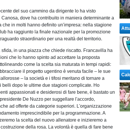
ecente del suo cammino da dirigente lo ha visto
l Canosa, dove ha contribuito in maniera determinante a
a che in molti hanno definito un'impresa: nella stagione
Attu
club ha raggiunto la finale nazionale per la promozione
traguardo straordinario per una realtà del territorio.
sfida, in una piazza che chiede riscatto. Francavilla ha
gioni che lo hanno spinto ad accettare la proposta
ttolineando come la scelta sia maturata in tempi rapidi:
bbracciare il progetto ugentino è venuta facile – le sue
Cal
allorosse – la società e i tifosi meritano di tornare a
 belli dopo le ultime due stagioni complicate. Ho
genti appassionati e desiderosi di fare bene, è bastato un
l presidente De Nuzzo per suggellare l'accordo,
che ad offerte da categorie superiori. L'organizzazione
ondamento imprescindibile per la programmazione. A
zzeremo la scelta del nuovo allenatore e inizieremo a
 costruzione della rosa. La volontà è quella di fare bene