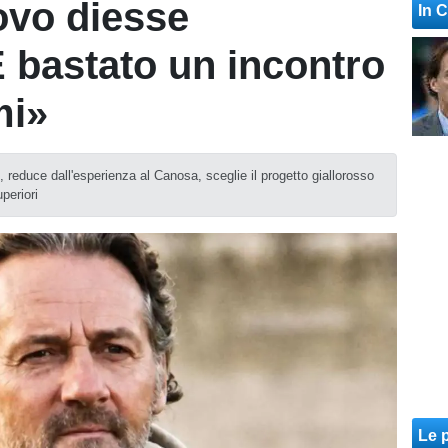
ovo diesse
In 
È bastato un incontro
mi»
, reduce dall'esperienza al Canosa, sceglie il progetto giallorosso
periori
Le p