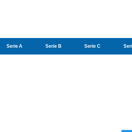
Serie A
Serie B
Serie C
Ser