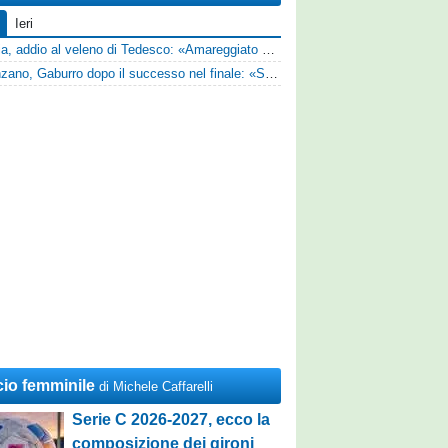
Ieri
Perugia, addio al veleno di Tedesco: «Amareggiato dalle parole di Alessandro Gaucci, mi hanno ferito umanamente»
Desenzano, Gaburro dopo il successo nel finale: «Sapevamo che avremmo sofferto, ma si è vista la voglia di vincere»
cio femminile
di Michele Caffarelli
Serie C 2026-2027, ecco la
composizione dei gironi