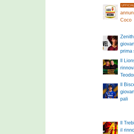
UFFICIA
annunc
Coco
Zenith
giovan
prima
Il Lio
rinnov
Teodo
Il Bisc
giovan
pali
Il Tre
il rinn