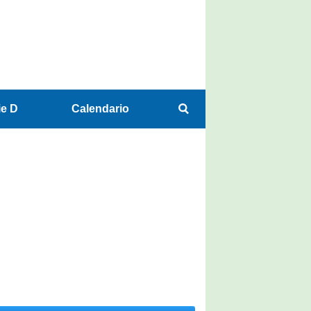
ie D
Calendario