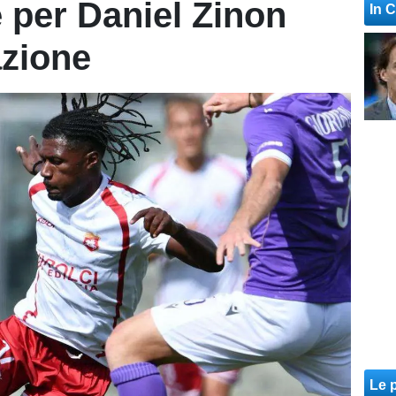
 per Daniel Zinon
In 
azione
Le p