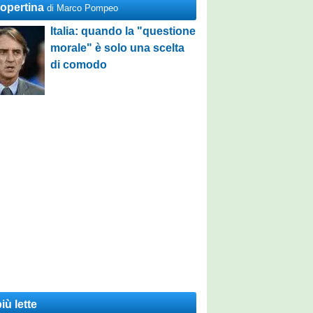
Copertina
di Marco Pompeo
Italia: quando la "questione
morale" è solo una scelta
di comodo
iù lette