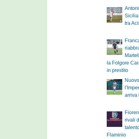
Antoni
Sicili
tra Ac
Franca
riabbr
Martel
la Folgore Cara
in prestito
Nuovo 
l'Impe
arriva
Fioren
rivali 
talent
Flaminio