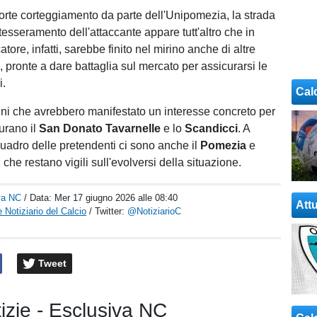
forte corteggiamento da parte dell'Unipomezia, la strada
 tesseramento dell'attaccante appare tutt'altro che in
atore, infatti, sarebbe finito nel mirino anche di altre
, pronte a dare battaglia sul mercato per assicurarsi le
i.
Cal
ni che avrebbero manifestato un interesse concreto per
gurano il
San Donato Tavarnelle
e lo
Scandicci
. A
quadro delle pretendenti ci sono anche il
Pomezia
e
, che restano vigili sull'evolversi della situazione.
va NC
/ Data:
Mer 17 giugno 2026 alle 08:40
Attu
 Notiziario del Calcio
/ Twitter:
@NotiziarioC
Tweet
tizie - Esclusiva NC