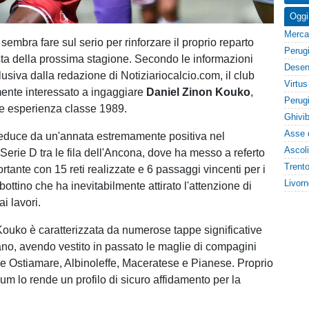
Oggi
sembra fare sul serio per rinforzare il proprio reparto
ista della prossima stagione. Secondo le informazioni
lusiva dalla redazione di Notiziariocalcio.com, il club
ente interessato a ingaggiare
Daniel Zinon Kouko
,
e esperienza classe 1989.
 reduce da un'annata estremamente positiva nel
Serie D tra le fila dell'Ancona, dove ha messo a referto
tante con 15 reti realizzate e 6 passaggi vincenti per i
ttino che ha inevitabilmente attirato l'attenzione di
ai lavori.
 Kouko è caratterizzata da numerose tappe significative
iano, avendo vestito in passato le maglie di compagini
 Ostiamare, Albinoleffe, Maceratese e Pianese. Proprio
um lo rende un profilo di sicuro affidamento per la