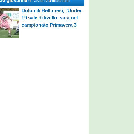
cio giovanile
di Davide Guardabascio
Dolomiti Bellunesi, l’Under
19 sale di livello: sarà nel
campionato Primavera 3