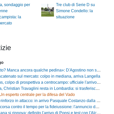
a, sondaggio per
Tre club di Serie D su
enne
Simone Condello: la
campista: la
situazione
mercato
izie
go
? Manca ancora qualche pedina»: D'Agostino non si ferma e punta in alto
catenato sul mercato: colpo in mediana, arriva Langella
 colpo di prospettiva a centrocampo: ufficiale l'arrivo di Bilal Khamlich
 Christian Travaglini resta in Lombardia: si trasferisce in Serie D
Un esperto centrale per la difesa del Vado
inforzo in attacco: in arrivo Pasquale Costanzo dalla Paganese
contro il tempo per la fideiussione: l'annuncio della società e le ragioni dello slittamento
a si rinnova: definito l'arrivo di Ponsi e test con l'Alcione