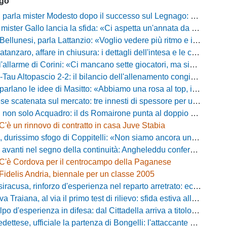
ago
mister Modesto dopo il successo sul Legnago: "Buona tenuta nervosa, ma dobbiamo migliorare"
Gallo lancia la sfida: «Ci aspetta un'annata da protagonisti in B, ma qui nessuno ha il posto fisso»
esi, parla Lattanzio: «Voglio vedere più ritmo e intensità, dobbiamo lasciare tutto sul campo»
zaro, affare in chiusura: i dettagli dell'intesa e le cifre dell'operazione
llarme di Corini: «Ci mancano sette giocatori, ma siamo una squadra forte»
ltopascio 2-2: il bilancio dell'allenamento congiunto e la risposta dei nuovi arrivi
 le idee di Masitto: «Abbiamo una rosa al top, il pubblico del Lamberti ci spingerà lontano»
catenata sul mercato: tre innesti di spessore per un attacco da sogni
 solo Acquadro: il ds Romairone punta al doppio colpo Baldan-Volpicelli
C'è un rinnovo di contratto in casa Juve Stabia
simo sfogo di Coppitelli: «Non siamo ancora una squadra, ora serve tirare una riga!»
ti nel segno della continuità: Angheleddu confermato in panchina, in attacco arriva Loru
C'è Cordova per il centrocampo della Paganese
Fidelis Andria, biennale per un classe 2005
racusa, rinforzo d'esperienza nel reparto arretrato: ecco Orlando
aiana, al via il primo test di rilievo: sfida estiva allo Zecchini con il Grosseto
d'esperienza in difesa: dal Cittadella arriva a titolo definitivo Riccardo Gatti
ese, ufficiale la partenza di Bongelli: l'attaccante passa in Serie D