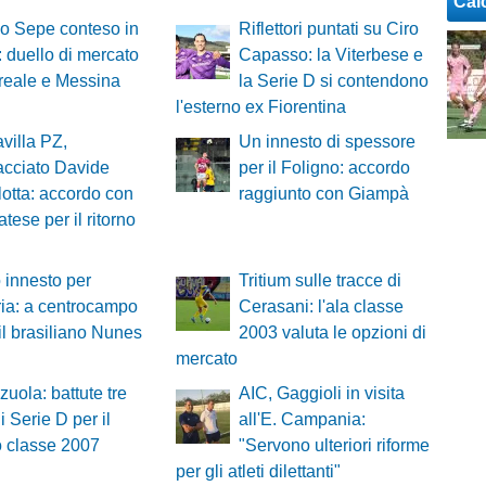
Cal
o Sepe conteso in
Riflettori puntati su Ciro
a: duello di mercato
Capasso: la Viterbese e
ireale e Messina
la Serie D si contendono
l'esterno ex Fiorentina
villa PZ,
Un innesto di spessore
acciato Davide
per il Foligno: accordo
lotta: accordo con
raggiunto con Giampà
tese per il ritorno
innesto per
Tritium sulle tracce di
ria: a centrocampo
Cerasani: l'ala classe
 il brasiliano Nunes
2003 valuta le opzioni di
mercato
zuola: battute tre
AIC, Gaggioli in visita
di Serie D per il
all'E. Campania:
o classe 2007
"Servono ulteriori riforme
per gli atleti dilettanti"