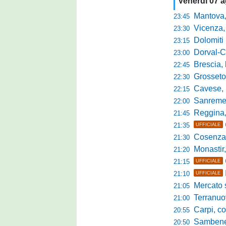
Venerdì 07 
Mantova, parla 
23:45
Vicenza, mister 
23:30
Dolomiti Bellun
23:15
Dorval-Catan
23:00
Brescia, l'a
22:45
Grosseto-Tau A
22:30
Cavese, parlano
22:15
Sanremese s
22:00
Reggina, non
21:45
21:35
UFFICIALE
Cosenza, duris
21:30
Monastir, avan
21:20
21:15
UFFICIALE
21:10
UFFICIALE
Mercato si
21:05
Terranuova Tr
21:00
Carpi, colpo 
20:55
Sambenedett
20:50