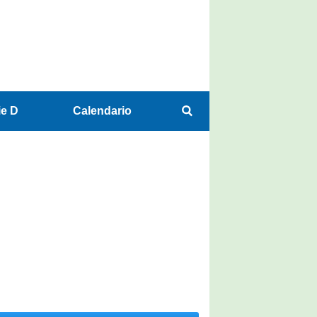
ie D
Calendario