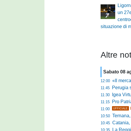
Ligorn
un 27
centro
situazione di 
Altre not
Sabato 08 a
«Il mercato
12:00
Perugia s
11:45
Igea Virtus,
11:30
Pro Patria,
11:15
11:00
UFFICIALE
Ternana, r
10:50
Catania, corsa 
10:45
La Reggian
10:35