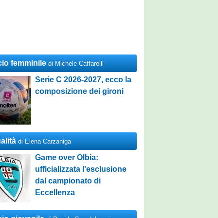
cio femminile
di Michele Caffarelli
Serie C 2026-2027, ecco la
composizione dei gironi
alità
di Elena Carzaniga
Game over Olbia:
ufficializzata l'esclusione
dal campionato di
Eccellenza