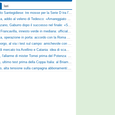
Ieri
Mercato Santegidiese: tre mosse per la Serie D tra l'ingaggio di Diakhate e due rinnovi chiave
Perugia, addio al veleno di Tedesco: «Amareggiato dalle parole di Alessandro Gaucci, mi hanno ferito umanamente»
Desenzano, Gaburro dopo il successo nel finale: «Sapevamo che avremmo sofferto, ma si è vista la voglia di vincere»
Virtus Francavilla, innesto verde in mediana: ufficiale l'arrivo del classe 2008 Gianluca Ajello
Perugia, operazione in porta: accordo con la Roma per il talento Zelezny
Ghiviborgo, al via i test sul campo: amichevole con il Fratres Perignano e sguardo al nuovo girone E
Asse di mercato tra Avellino e Catania: idea di scambio tra Cosimo Patierno e Kaleb Jimenez
Ascoli, l'allarme di mister Tomei prima del Potenza: «Mettiamoci l'elmetto, l'obiettivo è la salvezza e non dobbiamo vendere fumo!»
Trento, ultimo test prima della Coppa Italia: al Briamasco arriva il triangolare con Südtirol e Campodarsego
Livorno, alta tensione sulla campagna abbonamenti: la stoccata della Curva Nord alla società