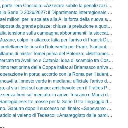
rte l'era Cacciola: «Azzerare subito la penalizzazione, saremo camaleontici»
rie D 2026/2027: il Dipartimento Interregionale corregge il tabellone, ecco i nuovi abbinamenti
lioni per la scalata alla A: la forza della nuova societa e il progetto di Alessandro Gaucci
posta da grande piazze: chiusa la prelazione a quota 5.164 abbonamenti
 tensione sulla campagna abbonamenti: la stoccata della Curva Nord alla società
uzane, colpo in attacco: fatta per l'arrivo di Franck Djoulou
fettamente riuscito l'intervento per Frank Tsadjout: il comunicato del club
i mister Tomei prima del Potenza: «Mettiamoci l'elmetto, l'obiettivo è la salvezza e non dobbiamo vendere fumo!»
to tra Avellino e Catania: idea di scambio tra Cosimo Patierno e Kaleb Jimenez
test prima della Coppa Italia: al Briamasco arriva il triangolare con Südtirol e Campodarsego
perazione in porta: accordo con la Roma per il talento Zelezny
illa, innesto verde in mediana: ufficiale l'arrivo del classe 2008 Gianluca Ajello
 via i test sul campo: amichevole con il Fratres Perignano e sguardo al nuovo girone E
nza freni sul mercato: in arrivo Toscano e Manzi dall'Avellino per la Serie C
gidiese: tre mosse per la Serie D tra l'ingaggio di Diakhate e due rinnovi chiave
ro dopo il successo nel finale: «Sapevamo che avremmo sofferto, ma si è vista la voglia di vincere»
l veleno di Tedesco: «Amareggiato dalle parole di Alessandro Gaucci, mi hanno ferito umanamente»