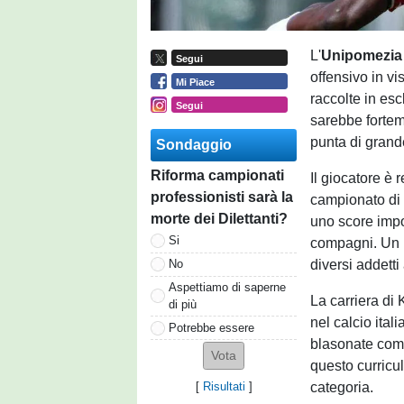
L'
Unipomezia
Segui
offensivo in v
Mi Piace
raccolte in esc
Segui
sarebbe fortem
punta di grand
Sondaggio
Riforma campionati
Il giocatore è
professionisti sarà la
campionato di 
morte dei Dilettanti?
uno score impor
Si
compagni. Un bo
diversi addetti 
No
Aspettiamo di saperne
La carriera di
di più
nel calcio ital
Potrebbe essere
blasonate come
questo curricul
categoria.
[
Risultati
]