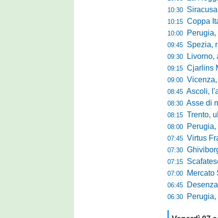
Siracusa, pa
10:30
Coppa Italia Se
10:15
Perugia, sei mi
10:00
Spezia, ris
09:45
Livorno, alta
09:30
Cjarlins M
09:15
Vicenza, per
09:00
Ascoli, l'allarme d
08:45
Asse di merca
08:30
Trento, ultimo 
08:15
Perugia, o
08:00
Virtus Francav
07:45
Ghiviborgo, al
07:30
Scafatese se
07:15
Mercato Sante
07:00
Desenzano, Gabur
06:45
Perugia, addio a
06:30