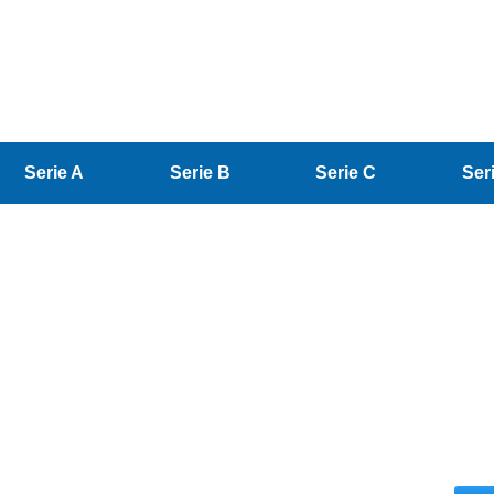
Serie A
Serie B
Serie C
Ser