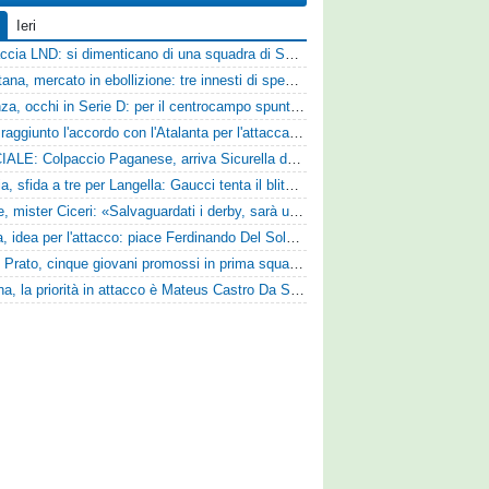
Ieri
Figuraccia LND: si dimenticano di una squadra di Serie D, è da rifare il programma Coppa Italia
Casertana, mercato in ebollizione: tre innesti di spessore per lo scacchiere di Vinicio Espinal
Cosenza, occhi in Serie D: per il centrocampo spunta anche Gerardo Di Gilio
Vado: raggiunto l'accordo con l'Atalanta per l'attaccante Frederick Samuel Ndongue
UFFICIALE: Colpaccio Paganese, arriva Sicurella dalla Scafatese
Perugia, sfida a tre per Langella: Gaucci tenta il blitz per il centrocampista del Cosenza
Varese, mister Ciceri: «Salvaguardati i derby, sarà un campionato avvincente»
Foggia, idea per l'attacco: piace Ferdinando Del Sole dell'Ascoli
Zenith Prato, cinque giovani promossi in prima squadra
Reggina, la priorità in attacco è Mateus Castro Da Silva: ore decisive per la fumata bianca