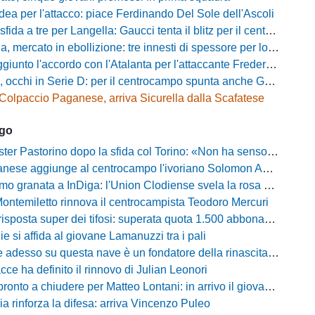
dea per l'attacco: piace Ferdinando Del Sole dell'Ascoli
a a tre per Langella: Gaucci tenta il blitz per il centrocampista del Cosenza
rcato in ebollizione: tre innesti di spessore per lo scacchiere di Vinicio Espinal
unto l'accordo con l'Atalanta per l'attaccante Frederick Samuel Ndongue
cchi in Serie D: per il centrocampo spunta anche Gerardo Di Gilio
Colpaccio Paganese, arriva Sicurella dalla Scafatese
ago
Pastorino dopo la sfida col Torino: «Non ha senso chiudersi e fare le barricate»
ese aggiunge al centrocampo l'ivoriano Solomon Andrews Manu
granata a InDiga: l'Union Clodiense svela la rosa per la nuova annata
Montemiletto rinnova il centrocampista Teodoro Mercuri
risposta super dei tifosi: superata quota 1.500 abbonamenti
lie si affida al giovane Lamanuzzi tra i pali
sso su questa nave è un fondatore della rinascita»: Davis carica l'ambiente Messina
acce ha definito il rinnovo di Julian Leonori
o a chiudere per Matteo Lontani: in arrivo il giovane talento dello Spezia
ia rinforza la difesa: arriva Vincenzo Puleo