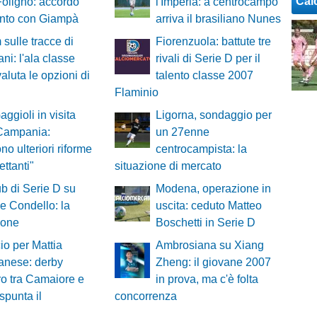
Cal
 Foligno: accordo
l'Imperia: a centrocampo
unto con Giampà
arriva il brasiliano Nunes
 sulle tracce di
Fiorenzuola: battute tre
ni: l'ala classe
rivali di Serie D per il
aluta le opzioni di
talento classe 2007
Flaminio
aggioli in visita
Ligorna, sondaggio per
 Campania:
un 27enne
no ulteriori riforme
centrocampista: la
lettanti"
situazione di mercato
ub di Serie D su
Modena, operazione in
 Condello: la
uscita: ceduto Matteo
ione
Boschetti in Serie D
cio per Mattia
Ambrosiana su Xiang
anese: derby
Zheng: il giovane 2007
ro tra Camaiore e
in prova, ma c'è folta
spunta il
concorrenza