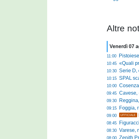
Altre not
Venerdì 07 
Pistoiese, f
11:00
«Quali prestano
10:45
Serie D, 
10:30
SPAL scate
10:15
Cosenza-Vi
10:00
Cavese, c
09:45
Reggina, la p
09:30
Foggia, r
09:15
09:00
UFFICIALE
Figuraccia LN
08:45
Varese, mis
08:30
Zenith P
08:00