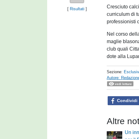
Cresciuto calc
[
Risultati
]
curriculum di t
professionisti 
Nel corso dell
maglie blasona
club quali Citt
dote alla Lupar
Sezione:
Esclusi
Autore: Redazione
vedi letture
Condividi
Altre no
Un inn