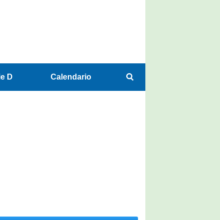
ie D
Calendario