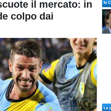
cuote il mercato: in
In 
de colpo dai
Le p