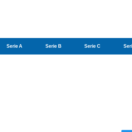
Serie A
Serie B
Serie C
Ser