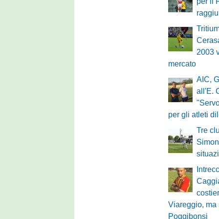
per il
raggi
Tritium
Cerasa
2003 v
mercato
AIC, G
all'E.
"Servo
per gli atleti di
Tre cl
Simone
situaz
Intrec
Caggi
costie
Viareggio, ma 
Poggibonsi