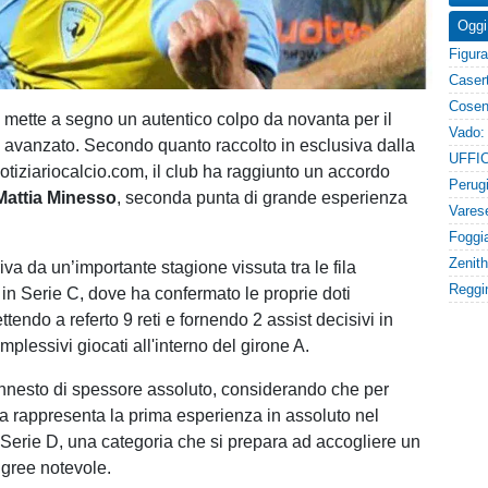
Oggi
e
mette a segno un autentico colpo da novanta per il
o avanzato. Secondo quanto raccolto in esclusiva dalla
otiziariocalcio.com, il club ha raggiunto un accordo
Mattia Minesso
, seconda punta di grande esperienza
rriva da un’importante stagione vissuta tra le fila
 in Serie C, dove ha confermato le proprie doti
ttendo a referto 9 reti e fornendo 2 assist decisivi in
plessivi giocati all'interno del girone A.
n innesto di spessore assoluto, considerando che per
 rappresenta la prima esperienza in assoluto nel
Serie D, una categoria che si prepara ad accogliere un
igree notevole.