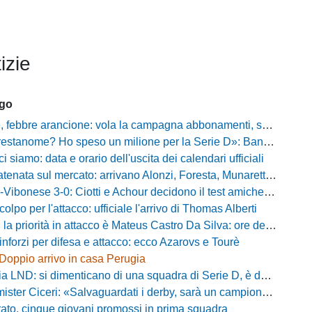
izie
ago
ebbre arancione: vola la campagna abbonamenti, superata quota 750 tessere
me? Ho speso un milione per la Serie D»: Bandecchi rompe il silenzio sul futuro della Ternana
ci siamo: data e orario dell'uscita dei calendari ufficiali
nata sul mercato: arrivano Alonzi, Foresta, Munaretto e Tobia
bonese 3-0: Ciotti e Achour decidono il test amichevole di Lorica
olpo per l'attacco: ufficiale l'arrivo di Thomas Alberti
riorità in attacco è Mateus Castro Da Silva: ore decisive per la fumata bianca
inforzi per difesa e attacco: ecco Azarovs e Tourè
Doppio arrivo in casa Perugia
D: si dimenticano di una squadra di Serie D, è da rifare il programma Coppa Italia
ter Ciceri: «Salvaguardati i derby, sarà un campionato avvincente»
rato, cinque giovani promossi in prima squadra