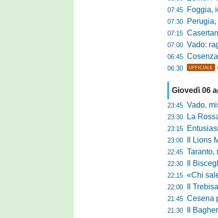
Foggia, i
07:45
Perugia, sfid
07:30
Casertana, me
07:15
Vado: raggi
07:00
Cosenza, o
06:45
06:30
UFFICIALE
Giovedì 06 
Vado, mister 
23:45
La Rossan
23:30
Entusiasmo 
23:15
Il Lions 
23:00
Taranto, 
22:45
Il Bisceg
22:30
«Chi sale ade
22:15
Il Trebis
22:00
Cesena pront
21:45
Il Bagher
21:30