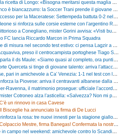
ricetta di Longo: «Bisogna meritarsi questa maglia ogni singolo giorno»
 biancazzurro: la Soccer Trani prende il giovane attaccante ex Monopoli
esso per la Maceratese: Settempeda battuta 0-2 nella ripresa
eone si rinforza sulle corsie esterne con l'argentino Rotela
oso a Conegliano, mister Gorini avvisa: «Visti buoni spunti, ma c'è ancora tanto da lavorare»
rio FC lancia Riccardo Marcon in Prima Squadra
misura nel secondo test estivo: ci pensa Lagzir a piegare l'Equipe Campania
Acquaviva, preso il centrocampista portoghese Tiago Santos
a il ds Maule: «Siamo quasi al completo, ora puntiamo sugli esterni d'attacco»
te Querceta si tinge di giovane talento: arriva l'attaccante Lucchesi
ari in amichevole a Ca' Venezia: 1-1 nel test con la Primavera lagunare
forza la Piovese: arriva il centravanti albanese dalla serie D
avenna, il matrimonio prosegue: ufficiale l'accordo quinquennale per l'attacco
otroneo alza l'asticella: «Salvezza? Non mi pongo limiti, voglio vincere più partite possibile»
C'è un rinnovo in casa Cavese
Il Bisceglie ha annunciato la firma di De Lucci
 rinforza la rosa: tre nuovi innesti per la stagione gialloblù
Colpaccio Mestre, firma Banegas! Confermata la nostra anteprima
campo nel weekend: amichevole contro lo Scandicci allo stadio Strulli di Monsummano