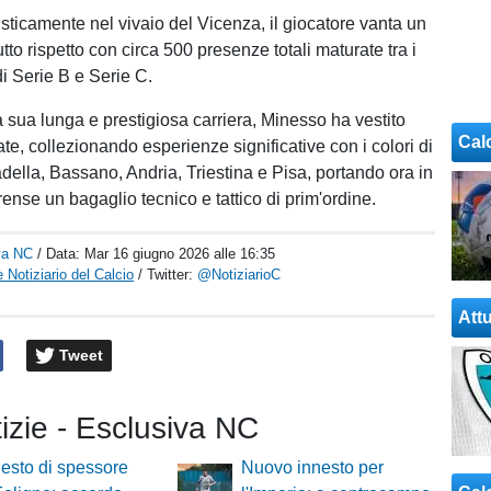
isticamente nel vivaio del Vicenza, il giocatore vanta un
utto rispetto con circa 500 presenze totali maturate tra i
di Serie B e Serie C.
a sua lunga e prestigiosa carriera, Minesso ha vestito
Cal
te, collezionando esperienze significative con i colori di
adella, Bassano, Andria, Triestina e Pisa, portando ora in
ense un bagaglio tecnico e tattico di prim'ordine.
va NC
/ Data:
Mar 16 giugno 2026 alle 16:35
 Notiziario del Calcio
/ Twitter:
@NotiziarioC
Attu
Tweet
tizie - Esclusiva NC
esto di spessore
Nuovo innesto per