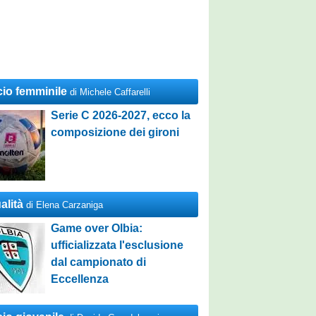
cio femminile
di Michele Caffarelli
Serie C 2026-2027, ecco la
composizione dei gironi
alità
di Elena Carzaniga
Game over Olbia:
ufficializzata l'esclusione
dal campionato di
Eccellenza