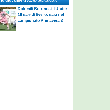
cio giovanile
di Davide Guardabascio
Dolomiti Bellunesi, l’Under
19 sale di livello: sarà nel
campionato Primavera 3