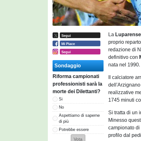
La
Luparens
Segui
proprio repart
Mi Piace
redazione di N
Segui
definitivo con
nata nel 1990.
Sondaggio
Riforma campionati
Il calciatore a
professionisti sarà la
dell'Arzignano
morte dei Dilettanti?
realizzative me
Si
1745 minuti com
No
Si tratta di u
Aspettiamo di saperne
Minesso questa
di più
campionato di 
Potrebbe essere
profilo dal ped