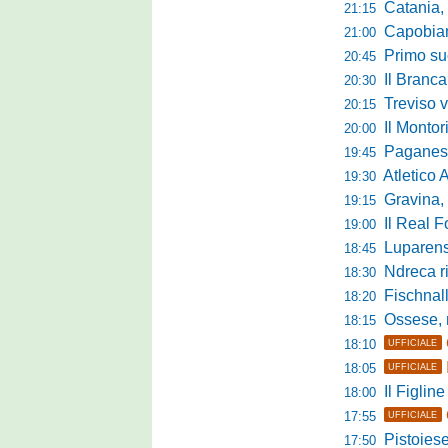
Catania, la 
21:15
Capobianco è
21:00
Primo succ
20:45
Il Brancal
20:30
Treviso vittori
20:15
Il Monto
20:00
Paganese di 
19:45
Atletico 
19:30
Gravina, parl
19:15
Il Real For
19:00
Luparense, p
18:45
Ndreca rin
18:30
Fischnaller-R
18:20
Ossese, mister C
18:15
18:10
UFFICIALE
18:05
UFFICIALE
Il Figline
18:00
17:55
UFFICIALE
Pistoiese in 
17:50