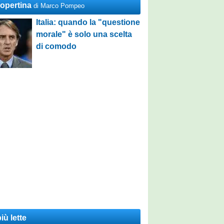
Copertina
di Marco Pompeo
Italia: quando la "questione
morale" è solo una scelta
di comodo
iù lette