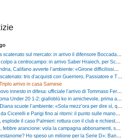
izie
ago
atenato sul mercato: in arrivo il difensore Boccadamo a titolo temporaneo
po a centrocampo: in arrivo Saber Hraiech, per Scappini si attende l'accordo
alifano avverte l’ambiente: «Girone difficilissimo, affascinante e bellissimo: non prometto risultati»
atenato: tris d'acquisti con Guerriero, Passiatore e Theodore
Triplo arrivo in casa Sarnese
vo innesto in difesa: ufficiale l'arrivo di Tommaso Ferraro
 Under 20 1-2: gialloblù ko in amichevole, prima apparizione per Caia
 scuote l’ambiente: «Sola mezz’ora per dire sì, qui per costruire una squadra da livello»
Cicerelli e Parigi fino ai ritorni: il punto sulle manovre del Delfino
plode il caso Palmieri: rottura con il club e richiesta di cessione
ebbre arancione: vola la campagna abbonamenti, superata quota 750 tessere
me? Ho speso un milione per la Serie D»: Bandecchi rompe il silenzio sul futuro della Ternana