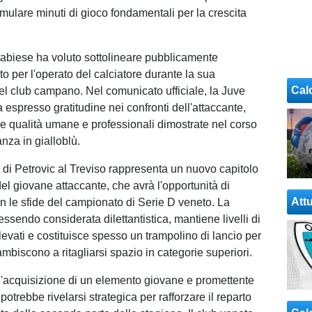
mulare minuti di gioco fondamentali per la crescita
tabiese ha voluto sottolineare pubblicamente
o per l'operato del calciatore durante la sua
Cal
 club campano. Nel comunicato ufficiale, la Juve
espresso gratitudine nei confronti dell'attaccante,
e qualità umane e professionali dimostrate nel corso
anza in gialloblù.
o di Petrovic al Treviso rappresenta un nuovo capitolo
del giovane attaccante, che avrà l'opportunità di
Attu
on le sfide del campionato di Serie D veneto. La
essendo considerata dilettantistica, mantiene livelli di
levati e costituisce spesso un trampolino di lancio per
ambiscono a ritagliarsi spazio in categorie superiori.
, l'acquisizione di un elemento giovane e promettente
otrebbe rivelarsi strategica per rafforzare il reparto