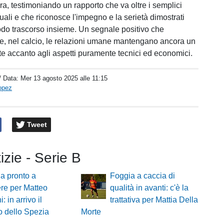
a, testimoniando un rapporto che va oltre i semplici
tuali e che riconosce l'impegno e la serietà dimostrati
iodo trascorso insieme. Un segnale positivo che
, nel calcio, le relazioni umane mantengano ancora un
te accanto agli aspetti puramente tecnici ed economici.
/ Data:
Mer 13 agosto 2025 alle 11:15
opez
Tweet
tizie - Serie B
a pronto a
Foggia a caccia di
re per Matteo
qualità in avanti: c'è la
: in arrivo il
trattativa per Mattia Della
o dello Spezia
Morte