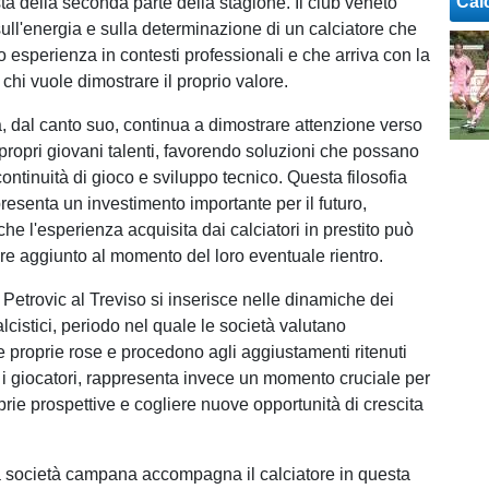
Cal
sta della seconda parte della stagione. Il club veneto
sull'energia e sulla determinazione di un calciatore che
 esperienza in contesti professionali e che arriva con la
chi vuole dimostrare il proprio valore.
, dal canto suo, continua a dimostrare attenzione verso
 propri giovani talenti, favorendo soluzioni che possano
continuità di gioco e sviluppo tecnico. Questa filosofia
resenta un investimento importante per il futuro,
e l'esperienza acquisita dai calciatori in prestito può
ore aggiunto al momento del loro eventuale rientro.
 Petrovic al Treviso si inserisce nelle dinamiche dei
alcistici, periodo nel quale le società valutano
e proprie rose e procedono agli aggiustamenti ritenuti
 i giocatori, rappresenta invece un momento cruciale per
prie prospettive e cogliere nuove opportunità di crescita
a società campana accompagna il calciatore in questa