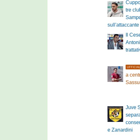
Cuppon
tre clu
Sampd
sull'attaccante
Il Ces
Antoni
tratta
UFFICIA
a cen
Sassu
Juve S
separ
conse
e Zanardini