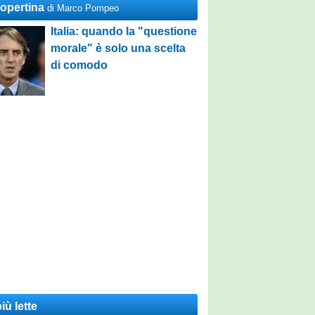
Copertina
di Marco Pompeo
Italia: quando la "questione
morale" è solo una scelta
di comodo
iù lette