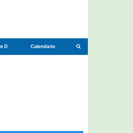
ie D
Calendario