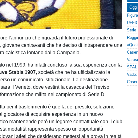
Oggi
UFFIC
ore l'annuncio che riguarda il futuro professionale di
c
, giovane centravanti che ha deciso di intraprendere una
a calcistica lontano dalla Campania.
nato nel 1999, ha infatti concluso la sua esperienza con la
ve Stabia 1907
, società che ne ha ufficializzato la
verso un comunicato istituzionale. La destinazione
 sarà il Veneto, dove vestirà la casacca del Treviso
 formazione che milita nel campionato di Serie D.
ta per il trasferimento è quella del prestito, soluzione
l giocatore di acquisire esperienza in un nuovo
stico mantenendo però un legame contrattuale con il club
esta modalità rappresenta spesso un'opportunità
giovani atleti che desiderano mettersi alla prova in realtà