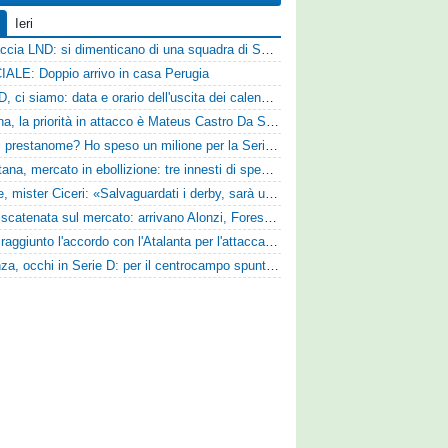
Ieri
Figuraccia LND: si dimenticano di una squadra di Serie D, è da rifare il programma Coppa Italia
IALE: Doppio arrivo in casa Perugia
Serie D, ci siamo: data e orario dell'uscita dei calendari ufficiali
Reggina, la priorità in attacco è Mateus Castro Da Silva: ore decisive per la fumata bianca
«Quali prestanome? Ho speso un milione per la Serie D»: Bandecchi rompe il silenzio sul futuro della Ternana
Casertana, mercato in ebollizione: tre innesti di spessore per lo scacchiere di Vinicio Espinal
Varese, mister Ciceri: «Salvaguardati i derby, sarà un campionato avvincente»
SPAL scatenata sul mercato: arrivano Alonzi, Foresta, Munaretto e Tobia
Vado: raggiunto l'accordo con l'Atalanta per l'attaccante Frederick Samuel Ndongue
Cosenza, occhi in Serie D: per il centrocampo spunta anche Gerardo Di Gilio