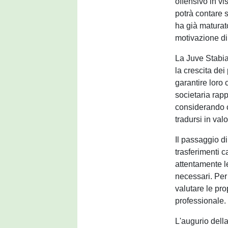
offensivo in vi
potrà contare 
ha già maturato
motivazione di 
La Juve Stabia
la crescita dei
garantire loro 
societaria rapp
considerando ch
tradursi in val
Il passaggio di
trasferimenti c
attentamente l
necessari. Per
valutare le pro
professionale.
L'augurio dell