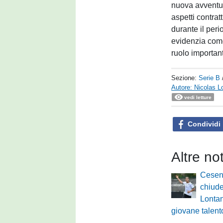
nuova avventur
aspetti contrat
durante il per
evidenzia come
ruolo importan
Sezione:
Serie B
Autore: Nicolas L
vedi letture
Condividi
Altre no
Cesen
chiude
Lontani
giovane talent