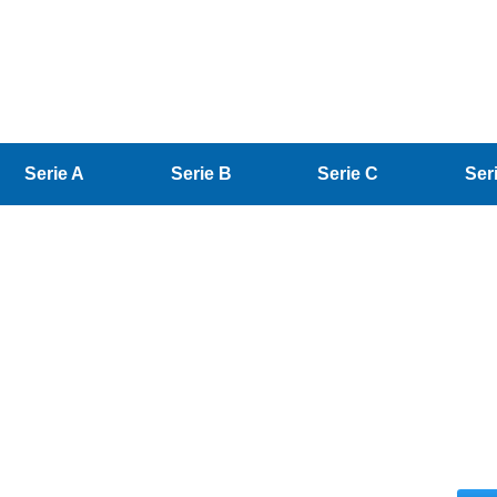
Serie A
Serie B
Serie C
Ser