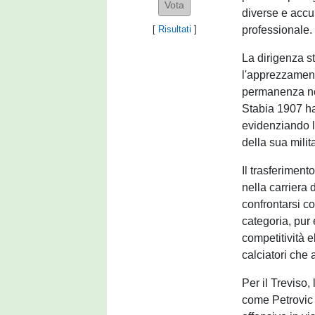
diverse e accu
professionale.
[
Risultati
]
La dirigenza s
l'apprezzament
permanenza nel
Stabia 1907 ha 
evidenziando l
della sua milit
Il trasferiment
nella carriera 
confrontarsi c
categoria, pur 
competitività e
calciatori che 
Per il Treviso
come Petrovic p