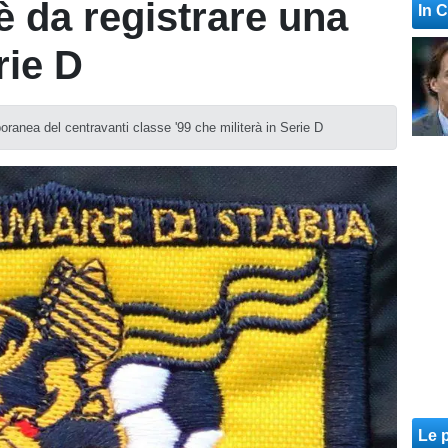
è da registrare una
In 
rie D
oranea del centravanti classe '99 che militerà in Serie D
Le p