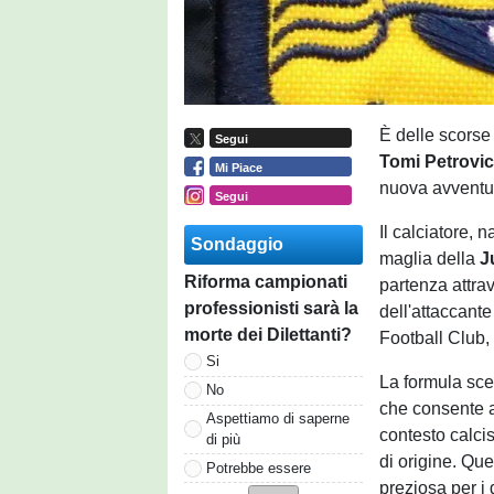
È delle scorse 
Segui
Tomi Petrovi
Mi Piace
nuova avventur
Segui
Il calciatore, 
Sondaggio
maglia della
Ju
Riforma campionati
partenza attra
professionisti sarà la
dell'attaccante
morte dei Dilettanti?
Football Club,
Si
La formula scel
No
che consente a
Aspettiamo di saperne
contesto calci
di più
di origine. Qu
Potrebbe essere
preziosa per i 