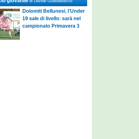
cio giovanile
di Davide Guardabascio
Dolomiti Bellunesi, l’Under
19 sale di livello: sarà nel
campionato Primavera 3