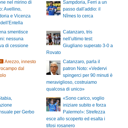
e nel mirino di
Sampdoria, Ferri a un
b: Avellino,
passo dall'addio: il
oria e Vicenza
Nîmes lo cerca
 dell'Entella
ena smentisce
Catanzaro, tris
ni: nessuna
nell'ultimo test:
tiva di cessione
Giugliano superato 3-0 a
Rovato
Arezzo, innesto
Catanzaro, parla il
LE
trocampo dal
patron Noto: «Vedervi
olo
spingerci per 90 minuti è
meraviglioso, costruiamo
qualcosa di unico»
tabia,
«Sono carico, voglio
azione
iniziare subito e forza
nsuale per Gerbo
Palermo!»: Strefezza
esce allo scoperto ed esalta i
tifosi rosanero