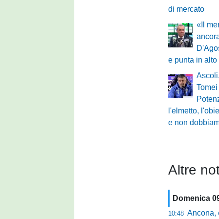
di mercato
«Il m
ancora
D'Agos
e punta in alto
Ascoli,
Tomei 
Potenz
l'elmetto, l'obi
e non dobbiam
Altre not
Domenica 0
Ancona, conto
10:48