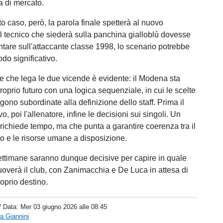
a di mercato.
o caso, però, la parola finale spetterà al nuovo
 il tecnico che siederà sulla panchina gialloblù dovesse
ntare sull'attaccante classe 1998, lo scenario potrebbe
do significativo.
ore che lega le due vicende è evidente: il Modena sta
roprio futuro con una logica sequenziale, in cui le scelte
ono subordinate alla definizione dello staff. Prima il
vo, poi l'allenatore, infine le decisioni sui singoli. Un
richiede tempo, ma che punta a garantire coerenza tra il
co e le risorse umane a disposizione.
ttimane saranno dunque decisive per capire in quale
uoverà il club, con Zanimacchia e De Luca in attesa di
oprio destino.
/ Data:
Mer 03 giugno 2026 alle 08:45
a Giannini