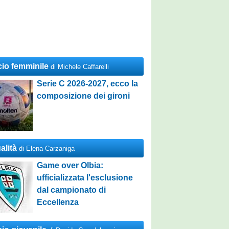
cio femminile
di Michele Caffarelli
Serie C 2026-2027, ecco la
composizione dei gironi
alità
di Elena Carzaniga
Game over Olbia:
ufficializzata l'esclusione
dal campionato di
Eccellenza