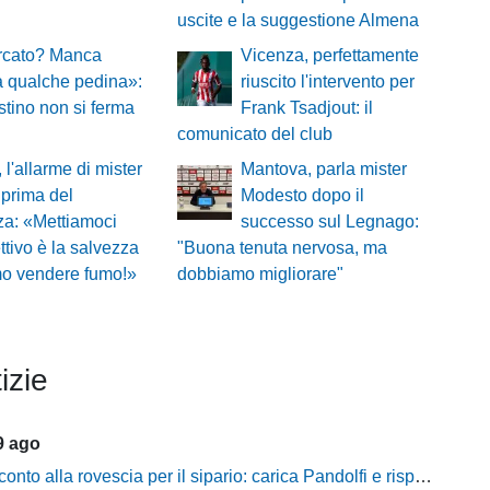
uscite e la suggestione Almena
ercato? Manca
Vicenza, perfettamente
 qualche pedina»:
riuscito l'intervento per
tino non si ferma
Frank Tsadjout: il
comunicato del club
 l'allarme di mister
Mantova, parla mister
prima del
Modesto dopo il
a: «Mettiamoci
successo sul Legnago:
ettivo è la salvezza
"Buona tenuta nervosa, ma
o vendere fumo!»
dobbiamo migliorare"
izie
9 ago
 alla rovescia per il sipario: carica Pandolfi e risposta da record degli abbonati