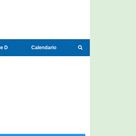
ie D
Calendario