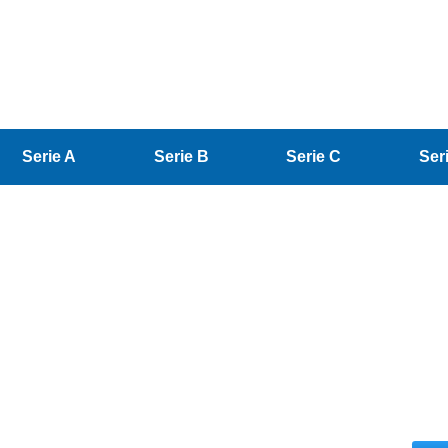
Serie A
Serie B
Serie C
Ser