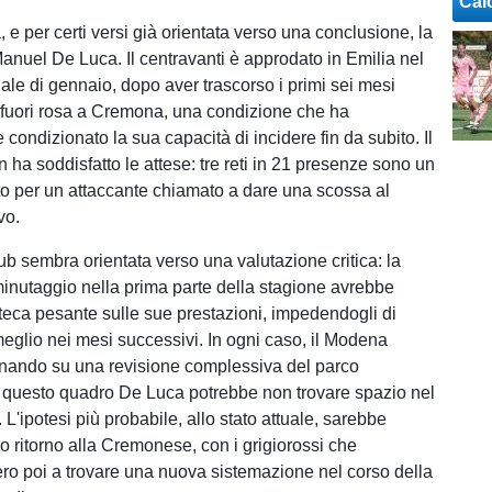
Cal
e per certi versi già orientata verso una conclusione, la
Manuel De Luca. Il centravanti è approdato in Emilia nel
ale di gennaio, dopo aver trascorso i primi sei mesi
 fuori rosa a Cremona, una condizione che ha
 condizionato la sua capacità di incidere fin da subito. Il
 ha soddisfatto le attese: tre reti in 21 presenze sono un
o per un attaccante chiamato a dare una scossa al
vo.
lub sembra orientata verso una valutazione critica: la
nutaggio nella prima parte della stagione avrebbe
oteca pesante sulle sue prestazioni, impedendogli di
meglio nei mesi successivi. In ogni caso, il Modena
onando su una revisione complessiva del parco
in questo quadro De Luca potrebbe non trovare spazio nel
. L'ipotesi più probabile, allo stato attuale, sarebbe
o ritorno alla Cremonese, con i grigiorossi che
o poi a trovare una nuova sistemazione nel corso della