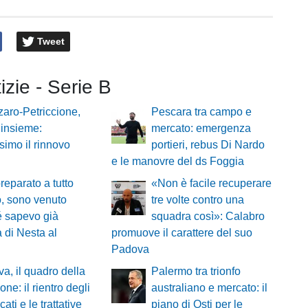
Tweet
tizie - Serie B
aro-Petriccione,
Pescara tra campo e
 insieme:
mercato: emergenza
ssimo il rinnovo
portieri, rebus Di Nardo
e le manovre del ds Foggia
reparato a tutto
«Non è facile recuperare
, sono venuto
tre volte contro una
é sapevo già
squadra così»: Calabro
a di Nesta al
promuove il carattere del suo
Padova
a, il quadro della
Palermo tra trionfo
one: il rientro degli
australiano e mercato: il
ati e le trattative
piano di Osti per le