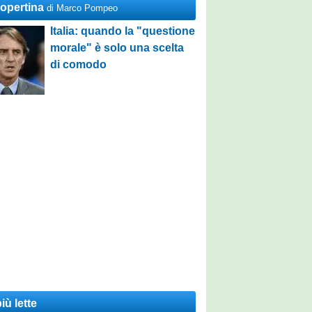
Copertina
di Marco Pompeo
Italia: quando la "questione
morale" è solo una scelta
di comodo
iù lette