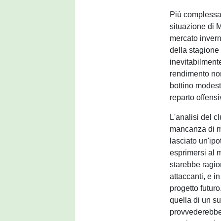
Più complessa, 
situazione di 
mercato invern
della stagione
inevitabilmente
rendimento non
bottino modest
reparto offensi
L'analisi del c
mancanza di mi
lasciato un'ip
esprimersi al 
starebbe ragi
attaccanti, e 
progetto futuro
quella di un su
provvederebber