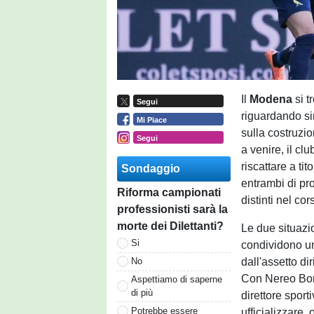
Il
Modena
si t
Segui
riguardando sin
Mi Piace
sulla costruzi
Segui
a venire, il cl
riscattare a tit
Sondaggio
entrambi di pr
Riforma campionati
distinti nel c
professionisti sarà la
morte dei Dilettanti?
Le due situazio
Si
condividono un
dall'assetto d
No
Con Nereo Bona
Aspettiamo di saperne
di più
direttore sport
Potrebbe essere
ufficializzare,