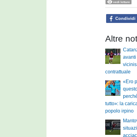
vedi letture
Condividi
Altre no
Catanz
avanti
vicini
contrattuale
«Ero p
questo
perch
tutto»: la caric
popolo irpino
Mantov
situazi
acciacc