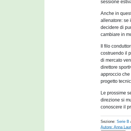
sessione estiv
Anche in quest
allenatore: se
decidere di pu
cambiare in mo
Il filo condutt
costruendo il p
di mercato veng
direttore sporti
approccio che 
progetto tecni
Le prossime se
direzione si m
conoscere il pr
Sezione:
Serie B
Autore: Anna Laur