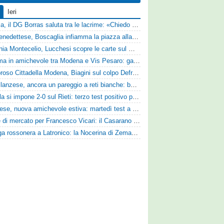
Ieri
Perugia, il DG Borras saluta tra le lacrime: «Chiedo scusa a tifosi e famiglia, Faroni ha perso tantissimi soldi»
Sambenedettese, Boscaglia infiamma la piazza alla presentazione: «Senza di voi non saremmo nulla, vi promettiamo lavoro e maglia sudata»
Guidonia Montecelio, Lucchesi scopre le carte sul mercato: «Siamo contenti del lavoro fatto, puntiamo dritti ai playoff»
Dramma in amichevole tra Modena e Vis Pesaro: gara sospesa per il grave infortunio di Sersanti
Clamoroso Cittadella Modena, Biagini sul colpo Defrel: «Per noi rappresenta un sogno, a volte si realizzano»
Castellanzese, ancora un pareggio a reti bianche: buone risposte per Bolzoni col Club Milano
L'Aquila si impone 2-0 sul Rieti: terzo test positivo per la squadra di Andreucci
Lucchese, nuova amichevole estiva: martedì test a Montepulciano contro il Taranto
Sirene di mercato per Francesco Vicari: il Casarano piomba sul difensore del Bari
Valanga rossonera a Latronico: la Nocerina di Zeman ne fa 9 all'Atletico Agromonte