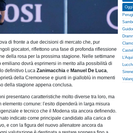
Oggi
rova di fronte a due decisioni di mercato che, pur
goli giocatori, riflettono una fase di profonda riflessione
one della rosa per la prossima stagione. Nelle settimane
ub emiliano dovrà esprimersi in merito alla possibilità di
olo definitivo Luca
Zanimacchia
e
Manuel De Luca
,
oprietà della Cremonese e giunti in gialloblù in momenti
orso della stagione appena conclusa.
ni presentano caratteristiche molto diverse tra loro, ma
 elemento comune: l'esito dipenderà in larga misura
irigenziale e tecnico che il Modena sta ancora definendo.
to indicato come principale candidato alla carica di
ivo, e con la figura del nuovo allenatore ancora da
 ogni valutazione è destinata a restare sospesa fino a