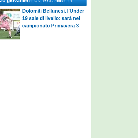
cio giovanile
di Davide Guardabascio
Dolomiti Bellunesi, l’Under
19 sale di livello: sarà nel
campionato Primavera 3