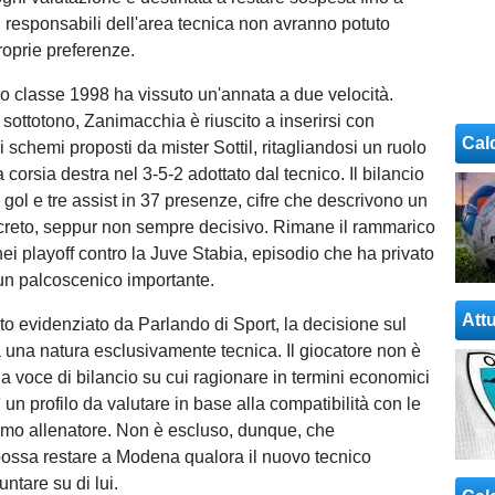
 responsabili dell'area tecnica non avranno potuto
roprie preferenze.
ro classe 1998 ha vissuto un'annata a due velocità.
sottotono, Zanimacchia è riuscito a inserirsi con
Cal
i schemi proposti da mister Sottil, ritagliandosi un ruolo
la corsia destra nel 3-5-2 adottato dal tecnico. Il bilancio
re gol e tre assist in 37 presenze, cifre che descrivono un
creto, seppur non sempre decisivo. Rimane il rammarico
ei playoff contro la Juve Stabia, episodio che ha privato
i un palcoscenico importante.
Attu
 evidenziato da Parlando di Sport, la decisione sul
à una natura esclusivamente tecnica. Il giocatore non è
a voce di bilancio su cui ragionare in termini economici
sì un profilo da valutare in base alla compatibilità con le
imo allenatore. Non è escluso, dunque, che
ossa restare a Modena qualora il nuovo tecnico
ntare su di lui.