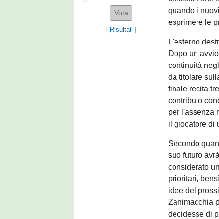
quando i nuovi
esprimere le p
[
Risultati
]
L'esterno dest
Dopo un avvio 
continuità negl
da titolare sul
finale recita t
contributo con
per l'assenza n
il giocatore d
Secondo quanto
suo futuro avr
considerato un
prioritari, ben
idee del pross
Zanimacchia p
decidesse di pu