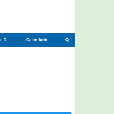
ie D
Calendario