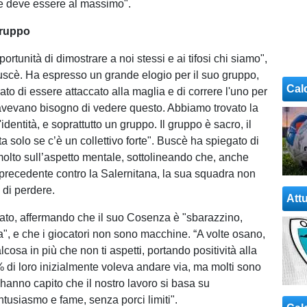
e deve essere al massimo".
gruppo
rtunità di dimostrare a noi stessi e ai tifosi chi siamo",
scè. Ha espresso un grande elogio per il suo gruppo,
Cal
to di essere attaccato alla maglia e di correre l'uno per
osi avevano bisogno di vedere questo. Abbiamo trovato la
identità, e soprattutto un gruppo. Il gruppo è sacro, il
ta solo se c’è un collettivo forte". Buscè ha spiegato di
molto sull’aspetto mentale, sottolineando che, anche
a precedente contro la Salernitana, la sua squadra non
 di perdere.
Attu
ato, affermando che il suo Cosenza è "sbarazzino,
a", e che i giocatori non sono macchine. “A volte osano,
cosa in più che non ti aspetti, portando positività alla
% di loro inizialmente voleva andare via, ma molti sono
 hanno capito che il nostro lavoro si basa su
ntusiasmo e fame, senza porci limiti".