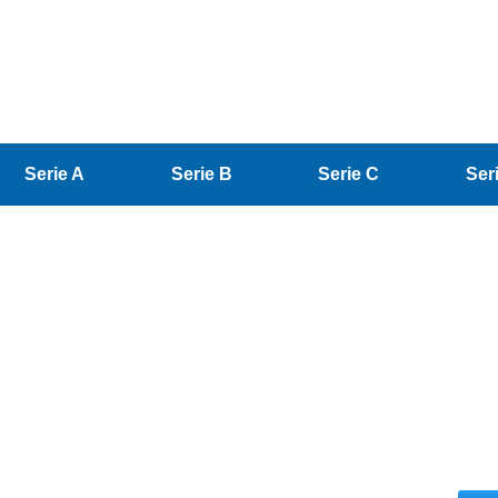
Serie A
Serie B
Serie C
Ser