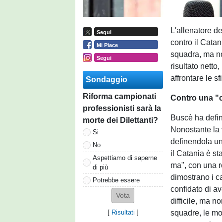
L'allenatore d
Segui
contro il Catan
Mi Piace
squadra, ma n
Segui
risultato netto
affrontare le sfi
Sondaggio
Riforma campionati
Contro una "
professionisti sarà la
Buscè ha definit
morte dei Dilettanti?
Nonostante la v
Si
definendola un
No
il Catania è s
Aspettiamo di saperne
ma", con una r
di più
dimostrano i ca
Potrebbe essere
confidato di av
difficile, ma n
squadre, le mot
[
Risultati
]