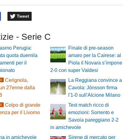
Tweet
tizie - Serie C
iasmo Perugia:
Finale di pre-season
ta quota duemila
amaro per la Cairese: al
menti per il
Piola il Novara s’impone
pionato
2-0 con super Valdesi
Cerignola,
La Reggiana convince a
LE
 un 27enne dalla
Cavola: Jónsson firma
B
l'1-0 sull'Alcione Milano
Colpo di grande
Test match ricco di
LE
enza per il Livorno
emozioni: Sorrento e
Savoia pareggiano 2-2
in amichevole
a in amichevole
Sirene di mercato per