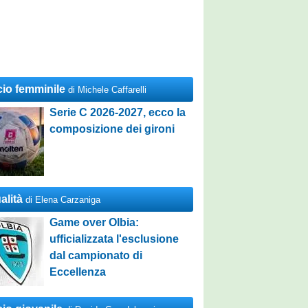
cio femminile
di Michele Caffarelli
Serie C 2026-2027, ecco la
composizione dei gironi
alità
di Elena Carzaniga
Game over Olbia:
ufficializzata l'esclusione
dal campionato di
Eccellenza