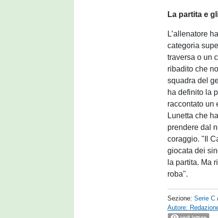
La partita e gl
L’allenatore h
categoria super
traversa o un c
ribadito che 
squadra del gen
ha definito la 
raccontato un e
Lunetta che ha 
prendere dal n
coraggio. "Il 
giocata dei sin
la partita. Ma 
roba".
Sezione:
Serie C
Autore: Redazione
vedi letture