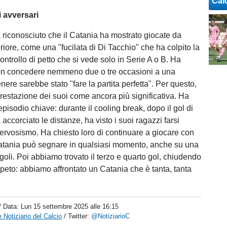
Cal
i avversari
a riconosciuto che il Catania ha mostrato giocate da
iore, come una "fucilata di Di Tacchio" che ha colpito la
ontrollo di petto che si vede solo in Serie A o B. Ha
non concedere nemmeno due o tre occasioni a una
ere sarebbe stato "fare la partita perfetta". Per questo,
prestazione dei suoi come ancora più significativa. Ha
pisodio chiave: durante il cooling break, dopo il gol di
accorciato le distanze, ha visto i suoi ragazzi farsi
ervosismo. Ha chiesto loro di continuare a giocare con
Catania può segnare in qualsiasi momento, anche su una
goli. Poi abbiamo trovato il terzo e quarto gol, chiudendo
ripeto: abbiamo affrontato un Catania che è tanta, tanta
/ Data:
Lun 15 settembre 2025 alle 16:15
 Notiziario del Calcio
/ Twitter:
@NotiziarioC