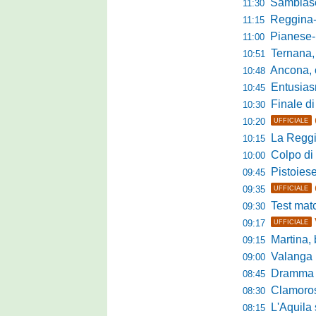
Sambiase, 
11:30
Reggina-Gozzan
11:15
Pianese-Foll
11:00
Ternana, scatta
10:51
Ancona, conto
10:48
Entusiasmo 
10:45
Finale di pre
10:30
10:20
UFFICIALE
La Reggian
10:15
Colpo di sp
10:00
Pistoiese da
09:45
09:35
UFFICIALE
Test match 
09:30
09:17
UFFICIALE
Martina, b
09:15
Valanga ros
09:00
Dramma in ami
08:45
Clamoroso Citta
08:30
L'Aquila si
08:15