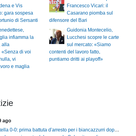
dena e Vis
Francesco Vicari: il
o: gara sospesa
Casarano piomba sul
fortunio di Sersanti
difensore del Bari
nedettese,
Guidonia Montecelio,
lia infiamma la
Lucchesi scopre le carte
 alla
sul mercato: «Siamo
 «Senza di voi
contenti del lavoro fatto,
ulla, vi
puntiamo dritti ai playoff»
avoro e maglia
izie
9 ago
la 0-0: prima battuta d'arresto per i biancazzurri dopo tre successi