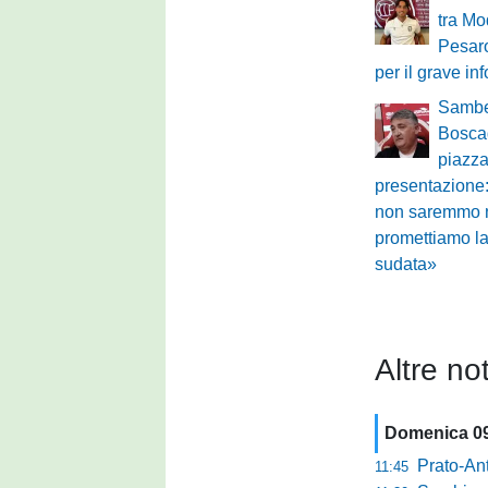
tra Mo
Pesar
per il grave in
Sambe
Boscag
piazza
presentazione:
non saremmo n
promettiamo l
sudata»
Altre not
Domenica 0
Prato-Antel
11:45