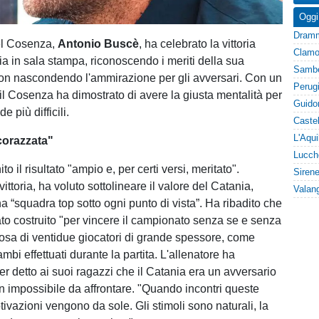
Oggi
el Cosenza,
Antonio Buscè
, ha celebrato la vittoria
ia in sala stampa, riconoscendo i meriti della sua
on nascondendo l'ammirazione per gli avversari. Con un
, il Cosenza ha dimostrato di avere la giusta mentalità per
de più difficili.
corazzata"
o il risultato "ampio e, per certi versi, meritato".
ittoria, ha voluto sottolineare il valore del Catania,
a “squadra top sotto ogni punto di vista”. Ha ribadito che
tato costruito "per vincere il campionato senza se e senza
osa di ventidue giocatori di grande spessore, come
mbi effettuati durante la partita. L'allenatore ha
er detto ai suoi ragazzi che il Catania era un avversario
on impossibile da affrontare. "Quando incontri queste
ivazioni vengono da sole. Gli stimoli sono naturali, la