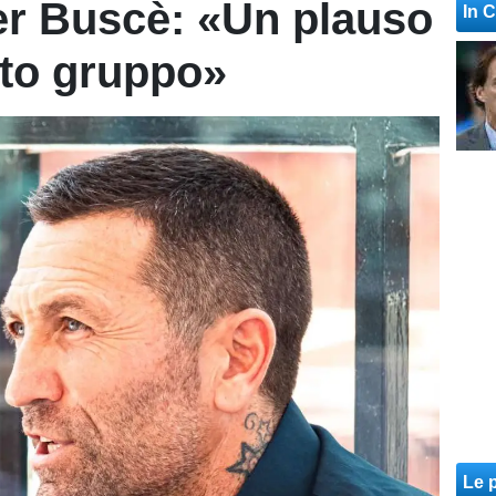
er Buscè: «Un plauso
In 
to gruppo»
Le p