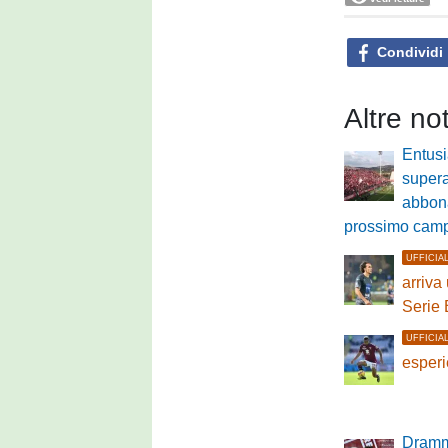
Condividi
Altre no
Entus
supera
abbona
prossimo cam
UFFICIA
arriva
Serie 
UFFICIA
esperi
Dramm