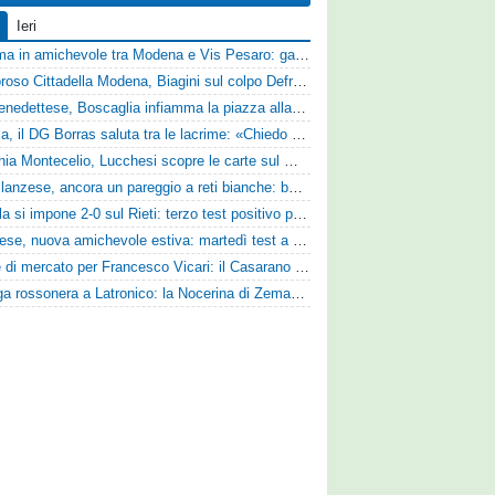
Ieri
Dramma in amichevole tra Modena e Vis Pesaro: gara sospesa per il grave infortunio di Sersanti
Clamoroso Cittadella Modena, Biagini sul colpo Defrel: «Per noi rappresenta un sogno, a volte si realizzano»
Sambenedettese, Boscaglia infiamma la piazza alla presentazione: «Senza di voi non saremmo nulla, vi promettiamo lavoro e maglia sudata»
Perugia, il DG Borras saluta tra le lacrime: «Chiedo scusa a tifosi e famiglia, Faroni ha perso tantissimi soldi»
Guidonia Montecelio, Lucchesi scopre le carte sul mercato: «Siamo contenti del lavoro fatto, puntiamo dritti ai playoff»
Castellanzese, ancora un pareggio a reti bianche: buone risposte per Bolzoni col Club Milano
L'Aquila si impone 2-0 sul Rieti: terzo test positivo per la squadra di Andreucci
Lucchese, nuova amichevole estiva: martedì test a Montepulciano contro il Taranto
Sirene di mercato per Francesco Vicari: il Casarano piomba sul difensore del Bari
Valanga rossonera a Latronico: la Nocerina di Zeman ne fa 9 all'Atletico Agromonte