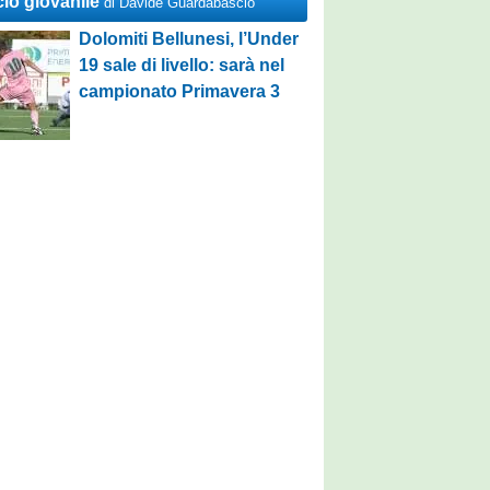
cio giovanile
di Davide Guardabascio
Dolomiti Bellunesi, l’Under
19 sale di livello: sarà nel
campionato Primavera 3