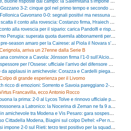
buone risposte dal campo: la Salernitana s'impone di misura 2-1
o 3-2: cinque gol nel primo tempo e secondo successo per la squadra di Marchionni
onica Gavorrano 0-0: segnali positivi ma nessuna rete nell'ultimo collaudo
 il conto alla rovescia: Costanzo firma, Hraiech vicino e nel pomeriggio c'è l'amichevole
 alla rovescia per il sipario: carica Pandolfi e risposta da record degli abbonati
Perugia: superata quota duemila abbonamenti per il prossimo campionato
-season amaro per la Cairese: al Piola il Novara s’impone 2-0 con super Valdesi
Cerignola, arriva un 27enne dalla Serie B
a convince a Cavola: Jónsson firma l'1-0 sull'Alcione Milano
essore per l'Ossese: ufficiale l'arrivo del difensore Riccardo Idda
 applausi in amichevole: Corazza e Cardelli piegano lo Scandicci per 1-0
Colpo di grande esperienza per il Livorno
ricco di emozioni: Sorrento e Savoia pareggiano 2-2 in amichevole
Virtus Francavilla, ecco Antonio Rocco
uona la prima: 2-0 al Lycos Tolve e rinnovo ufficiale per Llanos
sonera a Latronico: la Nocerina di Zeman ne fa 9 all'Atletico Agromonte
chevole tra Modena e Vis Pesaro: gara sospesa per il grave infortunio di Sersanti
della Modena, Biagini sul colpo Defrel: «Per noi rappresenta un sogno, a volte si realizzano»
 impone 2-0 sul Rieti: terzo test positivo per la squadra di Andreucci