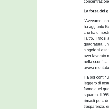
concentrazion
La forza del 
"Avevamo l’oppo
ha aggiunto Bu
che ha dimostra
l'altro. "I tif
quadratura, un'
singolo si esal
aver lavorato 
nella sconfitt
aveva meritato
Ha poi continu
leggero di test
fanno quel qual
squadra. Il 95
rimasti perché
trasparenza, e