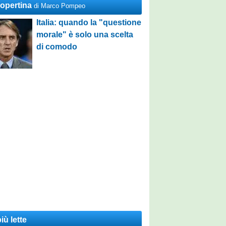
Copertina
di Marco Pompeo
Italia: quando la "questione
morale" è solo una scelta
di comodo
iù lette