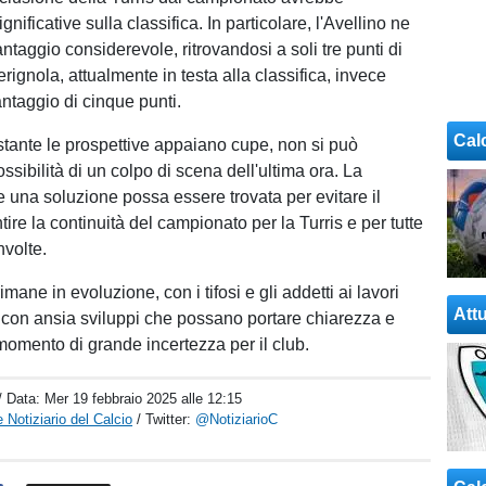
gnificative sulla classifica. In particolare, l'Avellino ne
ntaggio considerevole, ritrovandosi a soli tre punti di
rignola, attualmente in testa alla classifica, invece
antaggio di cinque punti.
Cal
stante le prospettive appaiano cupe, non si può
ssibilità di un colpo di scena dell'ultima ora. La
 una soluzione possa essere trovata per evitare il
ire la continuità del campionato per la Turris e per tutte
nvolte.
imane in evoluzione, con i tifosi e gli addetti ai lavori
Attu
con ansia sviluppi che possano portare chiarezza e
 momento di grande incertezza per il club.
/ Data:
Mer 19 febbraio 2025 alle 12:15
 Notiziario del Calcio
/ Twitter:
@NotiziarioC