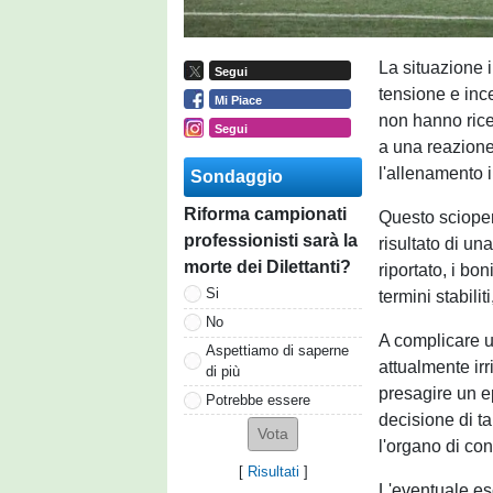
La situazione 
Segui
tensione e ince
Mi Piace
non hanno ricev
Segui
a una reazione
l'allenamento i
Sondaggio
Riforma campionati
Questo scioper
professionisti sarà la
risultato di u
morte dei Dilettanti?
riportato, i bon
Si
termini stabili
No
A complicare ul
Aspettiamo di saperne
attualmente ir
di più
presagire un e
Potrebbe essere
decisione di ta
l'organo di con
[
Risultati
]
L'eventuale es