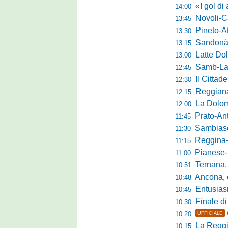
«I gol di agosto l
14:00
Novoli-Casara
13:45
Pineto-Atletic
13:30
Sandonà-Trev
13:15
Latte Dolce, Fin
13:00
Samb-Lanciano 4
12:45
Il Cittad
12:30
Reggiana, Tes
12:15
La Dolomit
12:00
Prato-Antel
11:45
Sambiase, 
11:30
Reggina-Gozzan
11:15
Pianese-Foll
11:00
Ternana, scatta
10:51
Ancona, conto
10:48
Entusiasmo 
10:45
Finale di pre
10:30
10:20
UFFICIALE
La Reggian
10:15