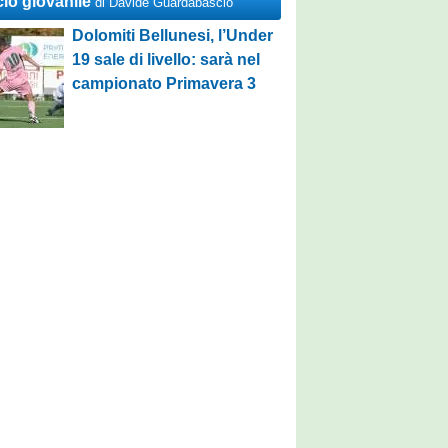
cio giovanile
di Davide Guardabascio
Dolomiti Bellunesi, l’Under
19 sale di livello: sarà nel
campionato Primavera 3