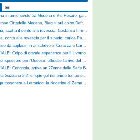
Ieri
Dramma in amichevole tra Modena e Vis Pesaro: gara sospesa per il grave infortunio di Sersanti
Clamoroso Cittadella Modena, Biagini sul colpo Defrel: «Per noi rappresenta un sogno, a volte si realizzano»
Ternana, scatta il conto alla rovescia: Costanzo firma, Hraiech vicino e nel pomeriggio c'è l'amichevole
Ancona, conto alla rovescia per il sipario: carica Pandolfi e risposta da record degli abbonati
Pistoiese da applausi in amichevole: Corazza e Cardelli piegano lo Scandicci per 1-0
IALE: Colpo di grande esperienza per il Livorno
Colpo di spessore per l'Ossese: ufficiale l'arrivo del difensore Riccardo Idda
IALE: Cerignola, arriva un 27enne dalla Serie B
Reggina-Gozzano 3-2: cinque gol nel primo tempo e secondo successo per la squadra di Marchionni
Valanga rossonera a Latronico: la Nocerina di Zeman ne fa 9 all'Atletico Agromonte