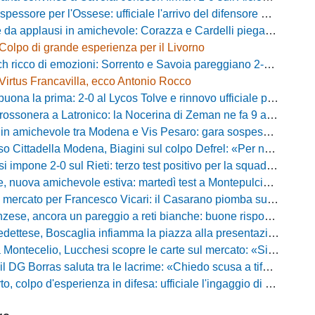
essore per l'Ossese: ufficiale l'arrivo del difensore Riccardo Idda
 applausi in amichevole: Corazza e Cardelli piegano lo Scandicci per 1-0
Colpo di grande esperienza per il Livorno
ricco di emozioni: Sorrento e Savoia pareggiano 2-2 in amichevole
Virtus Francavilla, ecco Antonio Rocco
uona la prima: 2-0 al Lycos Tolve e rinnovo ufficiale per Llanos
sonera a Latronico: la Nocerina di Zeman ne fa 9 all'Atletico Agromonte
chevole tra Modena e Vis Pesaro: gara sospesa per il grave infortunio di Sersanti
della Modena, Biagini sul colpo Defrel: «Per noi rappresenta un sogno, a volte si realizzano»
 impone 2-0 sul Rieti: terzo test positivo per la squadra di Andreucci
uova amichevole estiva: martedì test a Montepulciano contro il Taranto
ercato per Francesco Vicari: il Casarano piomba sul difensore del Bari
, ancora un pareggio a reti bianche: buone risposte per Bolzoni col Club Milano
caglia infiamma la piazza alla presentazione: «Senza di voi non saremmo nulla, vi promettiamo lavoro e maglia sudata»
io, Lucchesi scopre le carte sul mercato: «Siamo contenti del lavoro fatto, puntiamo dritti ai playoff»
orras saluta tra le lacrime: «Chiedo scusa a tifosi e famiglia, Faroni ha perso tantissimi soldi»
 colpo d'esperienza in difesa: ufficiale l'ingaggio di Manuel Daffara