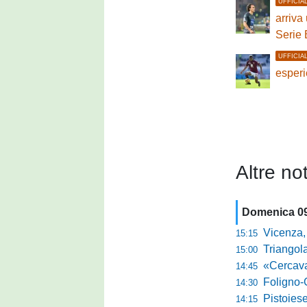
UFFICIA
arriva
Serie 
UFFICIA
esperi
Altre not
Domenica 0
Vicenza, Gallo n
15:15
Triangolare 
15:00
«Cercavamo rispost
14:45
Foligno-Gui
14:30
Pistoiese, Bisoli spa
14:15