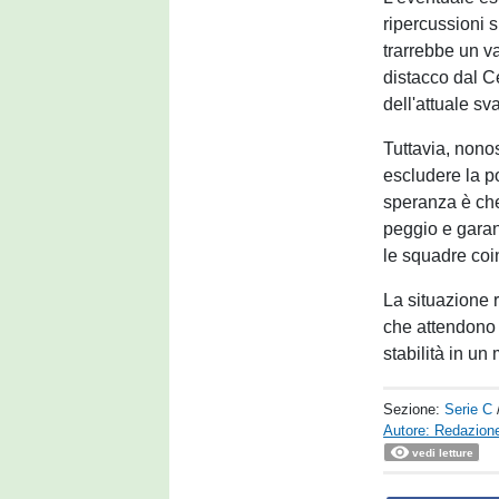
ripercussioni si
trarrebbe un va
distacco dal Ce
dell'attuale sv
Tuttavia, nono
escludere la po
speranza è che
peggio e garant
le squadre coi
La situazione r
che attendono 
stabilità in un
Sezione:
Serie C
Autore: Redazione
vedi letture