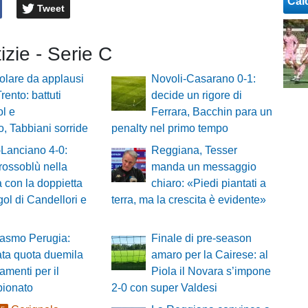
Cal
Tweet
tizie - Serie C
olare da applausi
Novoli-Casarano 0-1:
Trento: battuti
decide un rigore di
ol e
Ferrara, Bacchin para un
 Tabbiani sorride
penalty nel primo tempo
Lanciano 4-0:
Reggiana, Tesser
rossoblù nella
manda un messaggio
a con la doppietta
chiaro: «Piedi piantati a
 gol di Candellori e
terra, ma la crescita è evidente»
iasmo Perugia:
Finale di pre-season
ta quota duemila
amaro per la Cairese: al
menti per il
Piola il Novara s’impone
pionato
2-0 con super Valdesi