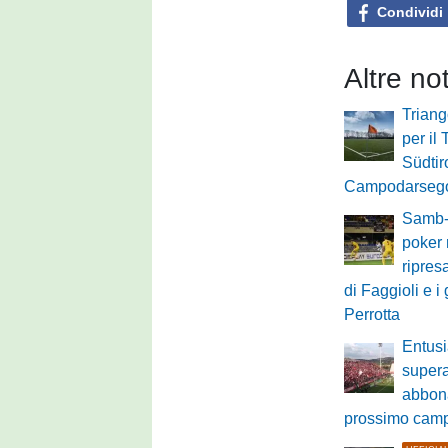
Condividi
Altre no
Triang
per il 
Südtir
Campodarsego,
Samb-
poker 
ripres
di Faggioli e i
Perrotta
Entus
supera
abbona
prossimo cam