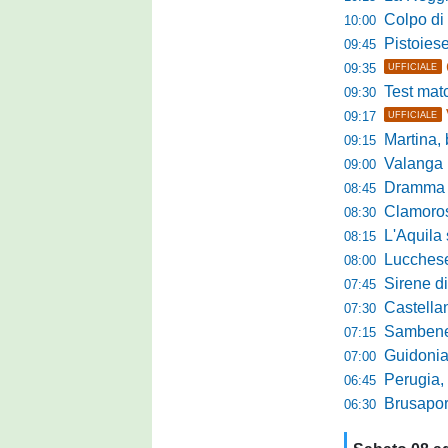
Colpo di sp
10:00
Pistoiese da
09:45
09:35
UFFICIALE
Test match 
09:30
09:17
UFFICIALE
Martina, b
09:15
Valanga ros
09:00
Dramma in ami
08:45
Clamoroso Citta
08:30
L'Aquila si
08:15
Lucchese, n
08:00
Sirene di m
07:45
Castellanzese
07:30
Sambenedettese, Bos
07:15
Guidonia Montecel
07:00
Perugia, il DG B
06:45
Brusaporto,
06:30