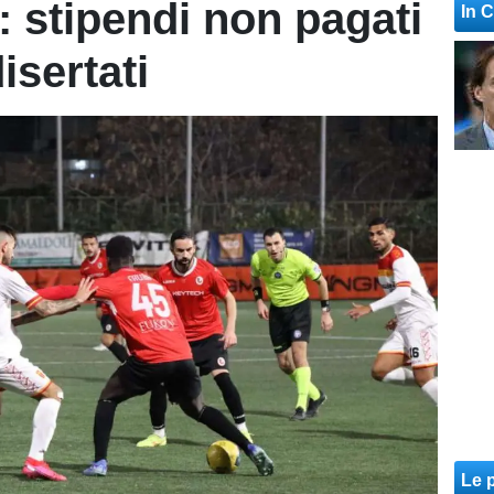
: stipendi non pagati
In 
isertati
Le p