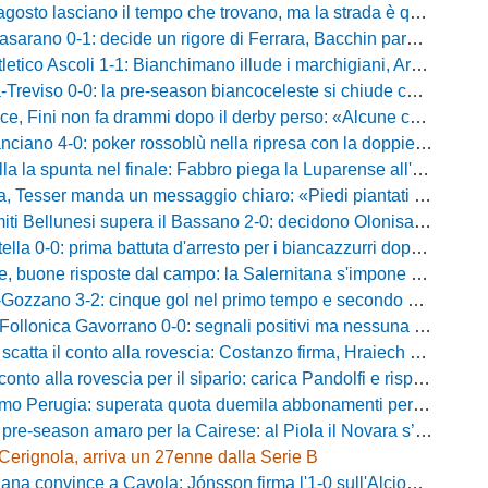
asciano il tempo che trovano, ma la strada è quella giusta»: Alma fa volare la Reggina e carica l'ambiente
no 0-1: decide un rigore di Ferrara, Bacchin para un penalty nel primo tempo
o Ascoli 1-1: Bianchimano illude i marchigiani, Ardizzone salva i biancazzurri nel finale
iso 0-0: la pre-season biancoceleste si chiude con un pareggio senza reti
i non fa drammi dopo il derby perso: «Alcune cose non mi sono piaciute, ma siamo sulla strada giusta»
-0: poker rossoblù nella ripresa con la doppietta di Faggioli e i gol di Candellori e Perrotta
ella la spunta nel finale: Fabbro piega la Luparense all'88'
ser manda un messaggio chiaro: «Piedi piantati a terra, ma la crescita è evidente»
i Bellunesi supera il Bassano 2-0: decidono Olonisakin e Mondonico
la 0-0: prima battuta d'arresto per i biancazzurri dopo tre successi
buone risposte dal campo: la Salernitana s'impone di misura 2-1
o 3-2: cinque gol nel primo tempo e secondo successo per la squadra di Marchionni
onica Gavorrano 0-0: segnali positivi ma nessuna rete nell'ultimo collaudo
 il conto alla rovescia: Costanzo firma, Hraiech vicino e nel pomeriggio c'è l'amichevole
 alla rovescia per il sipario: carica Pandolfi e risposta da record degli abbonati
Perugia: superata quota duemila abbonamenti per il prossimo campionato
-season amaro per la Cairese: al Piola il Novara s’impone 2-0 con super Valdesi
Cerignola, arriva un 27enne dalla Serie B
a convince a Cavola: Jónsson firma l'1-0 sull'Alcione Milano