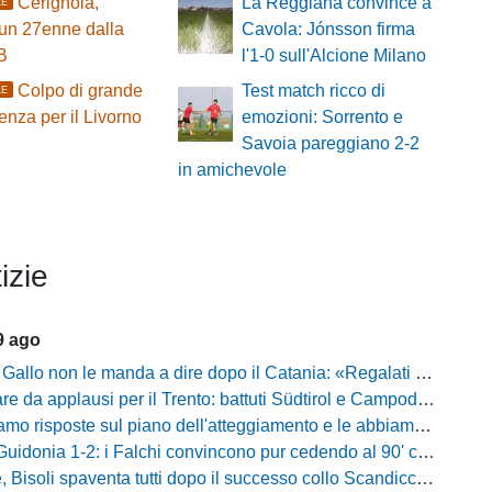
Cerignola,
La Reggiana convince a
LE
 un 27enne dalla
Cavola: Jónsson firma
B
l'1-0 sull'Alcione Milano
Colpo di grande
Test match ricco di
LE
enza per il Livorno
emozioni: Sorrento e
Savoia pareggiano 2-2
in amichevole
izie
9 ago
on le manda a dire dopo il Catania: «Regalati troppi palloni, Claiton ha calciato un pessimo rigore»
da applausi per il Trento: battuti Südtirol e Campodarsego, Tabbiani sorride
e sul piano dell'atteggiamento e le abbiamo avute»: Bernardini promuove i suoi e lancia la sfida al Taranto
donia 1-2: i Falchi convincono pur cedendo al 90' contro i laziali
venta tutti dopo il successo collo Scandicci: «Non possiamo fare un secondo tempo così, solo una cosa viene prima di questa maglia»