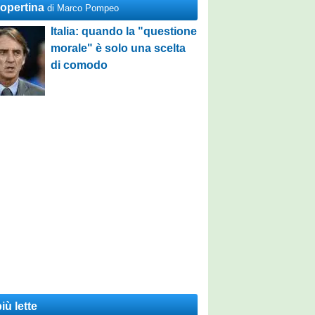
Copertina
di Marco Pompeo
Italia: quando la "questione
morale" è solo una scelta
di comodo
iù lette