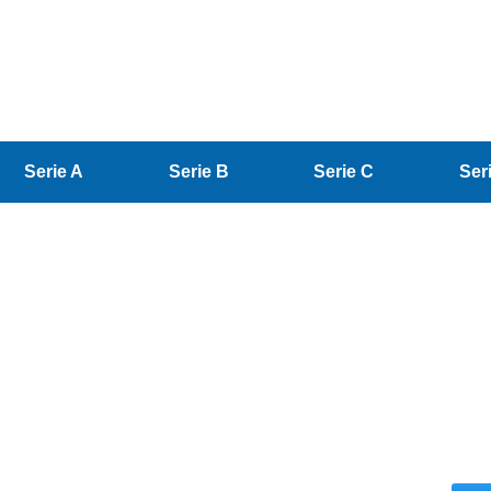
Serie A
Serie B
Serie C
Ser