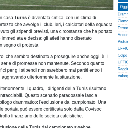
Oggi
in casa
Turris
è diventata critica, con un clima di
rtezza che avvolge il club. Ieri, i calciatori della squadra
uto gli stipendi previsti, una circostanza che ha portato
 immediata e decisa: gli atleti hanno disertato
n segno di protesta.
UFFIC
o, che sembra destinato a proseguire anche oggi, è il
UFFIC
na serie di promesse non mantenute. Secondo quanto
ifici per gli stipendi non sarebbero mai partiti entro i
ti, aggravando ulteriormente la situazione.
teriormente il quadro, i dirigenti della Turris risultano
rintracciabili. Questo scenario paradossale lascia
pilogo drammatico: l'esclusione dal campionato. Una
le portata può essere certificata solo dalla Covisoc,
trollo finanziario delle società calcistiche.
clusione della Turris dal campionato avrebbe