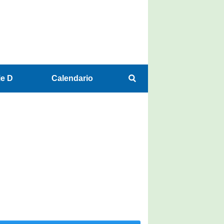
ie D
Calendario