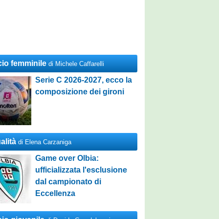
cio femminile
di Michele Caffarelli
Serie C 2026-2027, ecco la
composizione dei gironi
alità
di Elena Carzaniga
Game over Olbia:
ufficializzata l'esclusione
dal campionato di
Eccellenza