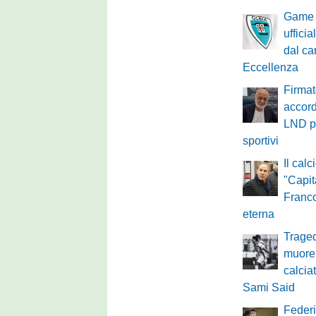
Game 
ufficia
dal ca
Eccellenza
Firmat
accor
LND pe
sportivi
Il calc
"Capit
Franco
eterna
Traged
muore 
calcia
Sami Said
Federi