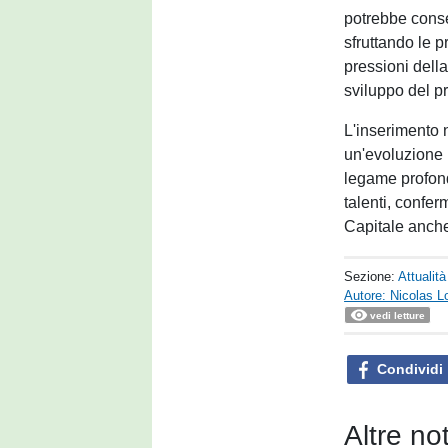
potrebbe conse
sfruttando le 
pressioni della
sviluppo del pr
L'inserimento 
un'evoluzione 
legame profond
talenti, confe
Capitale anche
Sezione:
Attualità
Autore: Nicolas L
vedi letture
Condividi
Altre not