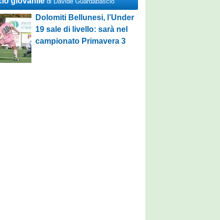
cio giovanile
di Davide Guardabascio
Dolomiti Bellunesi, l’Under
19 sale di livello: sarà nel
campionato Primavera 3