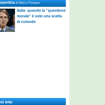
Copertina
di Marco Pompeo
Italia: quando la "questione
morale" è solo una scelta
di comodo
iù lette