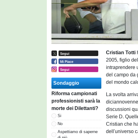
Cristian Totti
Segui
2005, figlio de
Mi Piace
intraprendere u
Segui
del campo da g
del mondo calc
Sondaggio
Riforma campionati
La svolta arri
professionisti sarà la
diciannovenne,
morte dei Dilettanti?
discussioni qua
Si
Serie D. Quel
Cristian che ha
No
dell'universo c
Aspettiamo di saperne
di più