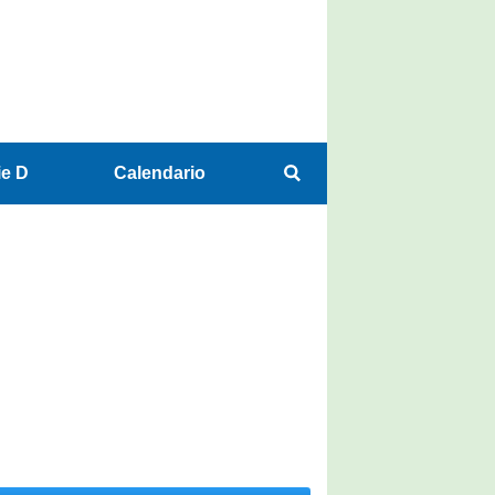
ie D
Calendario