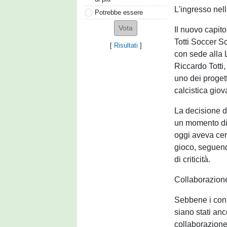
L'ingresso nell
Potrebbe essere
Il nuovo capitol
Totti Soccer Sc
[
Risultati
]
con sede alla 
Riccardo Totti,
uno dei proget
calcistica gio
La decisione d
un momento di t
oggi aveva cerc
gioco, seguend
di criticità.
Collaborazion
Sebbene i cont
siano stati anc
collaborazione