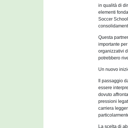
in qualità di d
elementi fonda
Soccer School,
consolidamento
Questa partner
importante per
organizzativi
potrebbero rive
Un nuovo inizio
Il passaggio d
essere interpr
dovuto affront
pressioni lega
carriera legge
particolarmente 
La scelta di ab