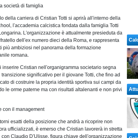
a società di famiglia
o della carriera di Cristian Totti si aprirà all'interno della
hool, l'accademia calcistica fondata dalla famiglia Totti
Longarina. L'organizzazione è attualmente presieduta da
Cal
 fratello dell'ex numero dieci della Roma, e rappresenta
ti più ambiziosi nel panorama della formazione
vanile romana.
i inserire Cristian nell'organigramma societario segna
ransizione significativo per il giovane Totti, che fino ad
ato di costruire la propria identità sportiva sui campi da
Attu
o le orme paterne ma con risultati altalenanti e non privi
e con il management
orni esatti della posizione che andrà a ricoprire non
ora ufficializzati, è emerso che Cristian lavorerà in stretta
 con Claudio D'Ulisse, figura chiave dell'organizzazione