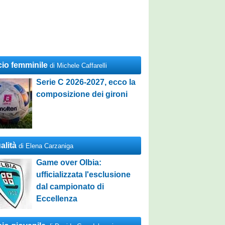
cio femminile
di Michele Caffarelli
Serie C 2026-2027, ecco la
composizione dei gironi
alità
di Elena Carzaniga
Game over Olbia:
ufficializzata l'esclusione
dal campionato di
Eccellenza