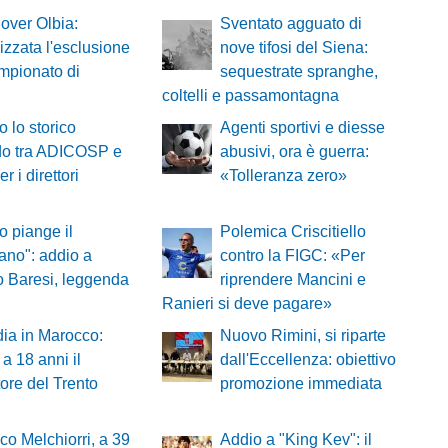
over Olbia:
Sventato agguato di
lizzata l'esclusione
nove tifosi del Siena:
mpionato di
sequestrate spranghe,
coltelli e passamontagna
o lo storico
Agenti sportivi e diesse
do tra ADICOSP e
abusivi, ora è guerra:
r i direttori
«Tolleranza zero»
io piange il
Polemica Criscitiello
ano": addio a
contro la FIGC: «Per
 Baresi, leggenda
riprendere Mancini e
Ranieri si deve pagare»
ia in Marocco:
Nuovo Rimini, si riparte
a 18 anni il
dall'Eccellenza: obiettivo
tore del Trento
promozione immediata
co Melchiorri, a 39
Addio a "King Kev": il