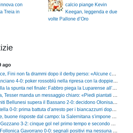
rinnova con
calcio piange Kevin
ra Treia in
Keegan, leggenda e due
volte Pallone d’Oro
izie
9 ago
i non fa drammi dopo il derby perso: «Alcune cose non mi sono piaciute, ma siamo sulla strada giusta»
-0: poker rossoblù nella ripresa con la doppietta di Faggioli e i gol di Candellori e Perrotta
ella la spunta nel finale: Fabbro piega la Luparense all'88'
ser manda un messaggio chiaro: «Piedi piantati a terra, ma la crescita è evidente»
i Bellunesi supera il Bassano 2-0: decidono Olonisakin e Mondonico
la 0-0: prima battuta d'arresto per i biancazzurri dopo tre successi
buone risposte dal campo: la Salernitana s'impone di misura 2-1
o 3-2: cinque gol nel primo tempo e secondo successo per la squadra di Marchionni
onica Gavorrano 0-0: segnali positivi ma nessuna rete nell'ultimo collaudo