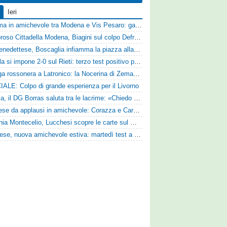
Ieri
Dramma in amichevole tra Modena e Vis Pesaro: gara sospesa per il grave infortunio di Sersanti
Clamoroso Cittadella Modena, Biagini sul colpo Defrel: «Per noi rappresenta un sogno, a volte si realizzano»
Sambenedettese, Boscaglia infiamma la piazza alla presentazione: «Senza di voi non saremmo nulla, vi promettiamo lavoro e maglia sudata»
L'Aquila si impone 2-0 sul Rieti: terzo test positivo per la squadra di Andreucci
Valanga rossonera a Latronico: la Nocerina di Zeman ne fa 9 all'Atletico Agromonte
IALE: Colpo di grande esperienza per il Livorno
Perugia, il DG Borras saluta tra le lacrime: «Chiedo scusa a tifosi e famiglia, Faroni ha perso tantissimi soldi»
Pistoiese da applausi in amichevole: Corazza e Cardelli piegano lo Scandicci per 1-0
Guidonia Montecelio, Lucchesi scopre le carte sul mercato: «Siamo contenti del lavoro fatto, puntiamo dritti ai playoff»
Lucchese, nuova amichevole estiva: martedì test a Montepulciano contro il Taranto