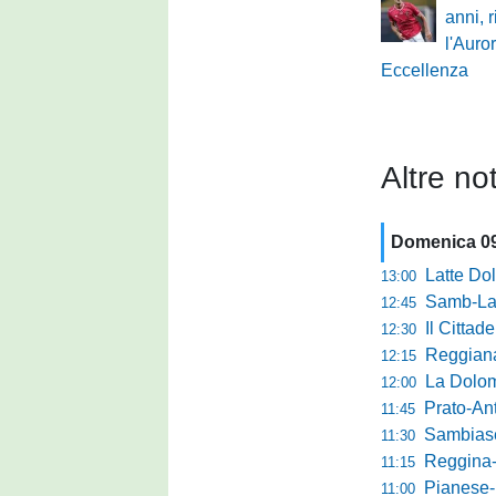
anni, 
l'Auro
Eccellenza
Altre not
Domenica 0
Latte Dolce, Fin
13:00
Samb-Lanciano 4
12:45
Il Cittad
12:30
Reggiana, Tes
12:15
La Dolomit
12:00
Prato-Antel
11:45
Sambiase, 
11:30
Reggina-Gozzan
11:15
Pianese-Foll
11:00