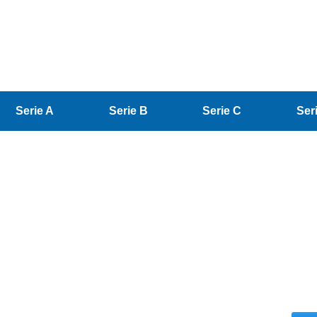
Serie A
Serie B
Serie C
Ser