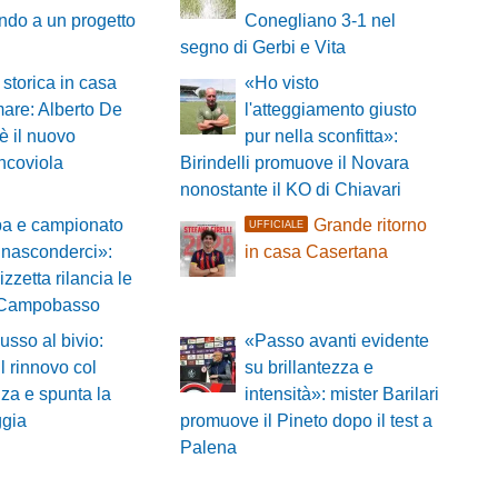
ndo a un progetto
Conegliano 3-1 nel
segno di Gerbi e Vita
 storica in casa
«Ho visto
are: Alberto De
l'atteggiamento giusto
è il nuovo
pur nella sconfitta»:
ncoviola
Birindelli promuove il Novara
nonostante il KO di Chiavari
a e campionato
Grande ritorno
UFFICIALE
 nasconderci»:
in casa Casertana
izzetta rilancia le
l Campobasso
sso al bivio:
«Passo avanti evidente
 il rinnovo col
su brillantezza e
za e spunta la
intensità»: mister Barilari
ggia
promuove il Pineto dopo il test a
Palena