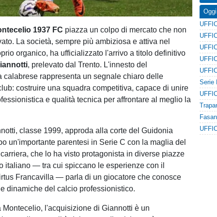
Oggi
ntecelio 1937 FC
piazza un colpo di mercato che non
ato. La società, sempre più ambiziosa e attiva nel
oprio organico, ha ufficializzato l'arrivo a titolo definitivo
annotti
, prelevato dal Trento. L'innesto del
 calabrese rappresenta un segnale chiaro delle
 club: costruire una squadra competitiva, capace di unire
essionistica e qualità tecnica per affrontare al meglio la
otti, classe 1999, approda alla corte del Guidonia
o un'importante parentesi in Serie C con la maglia del
carriera, che lo ha visto protagonista in diverse piazze
o italiano — tra cui spiccano le esperienze con il
irtus Francavilla — parla di un giocatore che conosce
le dinamiche del calcio professionistico.
 Montecelio, l'acquisizione di Giannotti è un