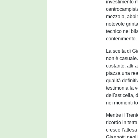
investimento mi
centrocampista 
mezzala, abbin
notevole grinta
tecnico nel bil
contenimento.
La scelta di Gi
non è casuale. 
costante, attir
piazza una real
qualità definit
testimonia la v
dell'asticella,
nei momenti to
Mentre il Trent
ricordo in ter
cresce l'attesa
Giannotti negl