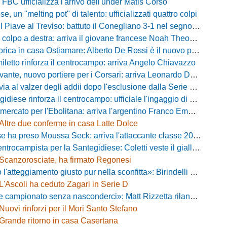
 FBC ufficializza l'arrivo dell'under Matis Corso
, un "melting pot" di talento: ufficializzati quattro colpi
iave al Treviso: battuto il Conegliano 3-1 nel segno di Gerbi e Vita
colpo a destra: arriva il giovane francese Noah Theodore
ca in casa Ostiamare: Alberto De Rossi è il nuovo presidente biancoviola
iletto rinforza il centrocampo: arriva Angelo Chiavazzo
ante, nuovo portiere per i Corsari: arriva Leonardo De Franceschi
 valzer degli addii dopo l'esclusione dalla Serie D: Salzano verso una big campana
iese rinforza il centrocampo: ufficiale l'ingaggio di Luca Scimia
ercato per l'Ebolitana: arriva l'argentino Franco Emmanuel Boló
Altre due conferme in casa Latte Dolce
 ha preso Moussa Seck: arriva l'attaccante classe 2006
rocampista per la Santegidiese: Coletti veste il giallorosso
Scanzorosciate, ha firmato Regonesi
ggiamento giusto pur nella sconfitta»: Birindelli promuove il Novara nonostante il KO di Chiavari
L'Ascoli ha ceduto Zagari in Serie D
ionato senza nasconderci»: Matt Rizzetta rilancia le ambizioni del Campobasso
Nuovi rinforzi per il Mori Santo Stefano
Grande ritorno in casa Casertana