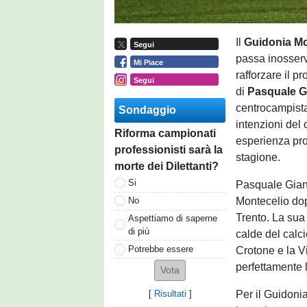
Il
Guidonia Mo
Segui
passa inosserv
Mi Piace
rafforzare il pr
Segui
di
Pasquale Gi
centrocampista
Sondaggio
intenzioni del
Riforma campionati
esperienza prof
professionisti sarà la
stagione.
morte dei Dilettanti?
Si
Pasquale Giann
Montecelio dop
No
Trento. La sua 
Aspettiamo di saperne
di più
calde del calci
Potrebbe essere
Crotone e la V
perfettamente 
Per il Guidonia
[
Risultati
]