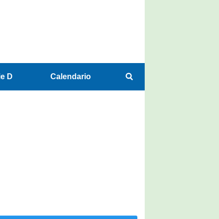
ie D
Calendario