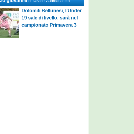
cio giovanile
di Davide Guardabascio
Dolomiti Bellunesi, l’Under
19 sale di livello: sarà nel
campionato Primavera 3