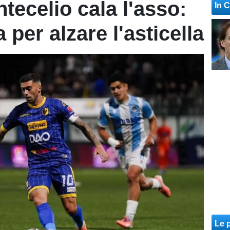
tecelio cala l'asso:
In 
 per alzare l'asticella
Le p