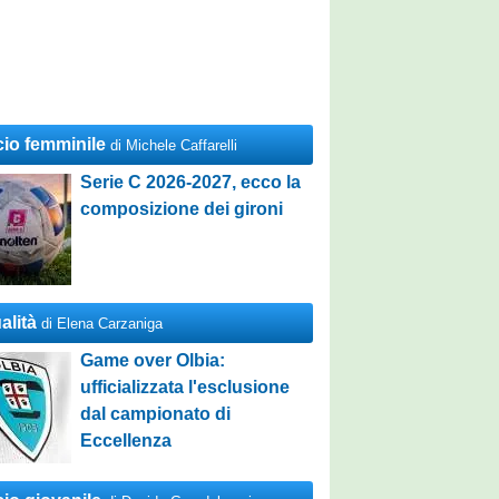
cio femminile
di Michele Caffarelli
Serie C 2026-2027, ecco la
composizione dei gironi
alità
di Elena Carzaniga
Game over Olbia:
ufficializzata l'esclusione
dal campionato di
Eccellenza