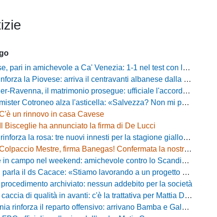
izie
ago
ari in amichevole a Ca' Venezia: 1-1 nel test con la Primavera lagunare
forza la Piovese: arriva il centravanti albanese dalla serie D
avenna, il matrimonio prosegue: ufficiale l'accordo quinquennale per l'attacco
otroneo alza l'asticella: «Salvezza? Non mi pongo limiti, voglio vincere più partite possibile»
C'è un rinnovo in casa Cavese
Il Bisceglie ha annunciato la firma di De Lucci
 rinforza la rosa: tre nuovi innesti per la stagione gialloblù
Colpaccio Mestre, firma Banegas! Confermata la nostra anteprima
campo nel weekend: amichevole contro lo Scandicci allo stadio Strulli di Monsummano
parla il ds Cacace: «Stiamo lavorando a un progetto ambizioso»
 procedimento archiviato: nessun addebito per la società
ccia di qualità in avanti: c'è la trattativa per Mattia Della Morte
ia rinforza il reparto offensivo: arrivano Bamba e Galeota