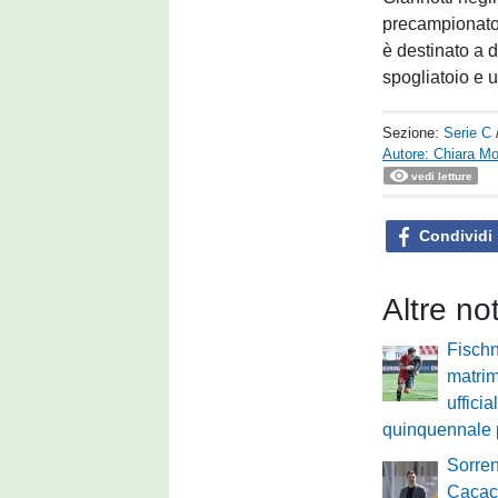
precampionato:
è destinato a d
spogliatoio e u
Sezione:
Serie C
Autore: Chiara Mo
vedi letture
Condividi
Altre no
Fischn
matri
ufficia
quinquennale p
Sorren
Cacac