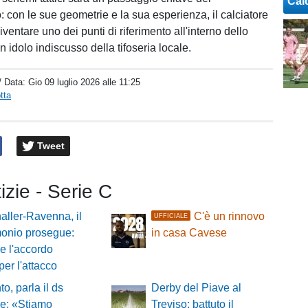
Cal
 con le sue geometrie e la sua esperienza, il calciatore
iventare uno dei punti di riferimento all'interno dello
n idolo indiscusso della tifoseria locale.
/ Data:
Gio 09 luglio 2026 alle 11:25
tta
Tweet
tizie - Serie C
aller-Ravenna, il
C'è un rinnovo
UFFICIALE
monio prosegue:
in casa Cavese
le l'accordo
er l'attacco
to, parla il ds
Derby del Piave al
e: «Stiamo
Treviso: battuto il