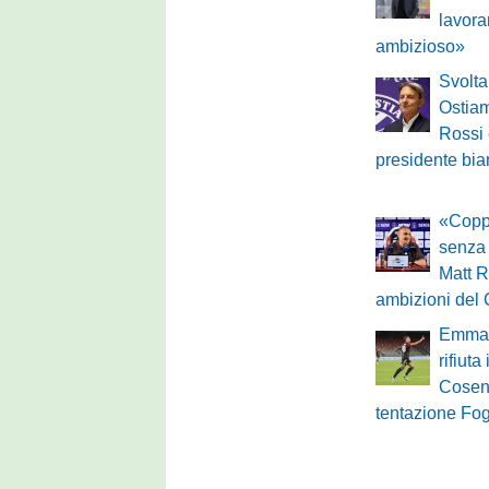
lavora
ambizioso»
Svolta
Ostiam
Rossi 
presidente bia
«Copp
senza
Matt R
ambizioni de
Emmau
rifiuta
Cosen
tentazione Fo