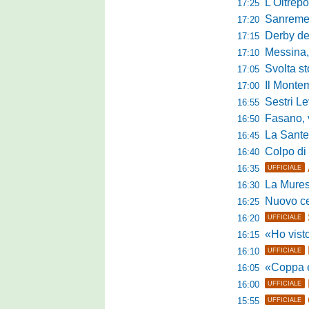
L'Oltrepò
17:25
Sanremese
17:20
Derby del P
17:15
Messina, 
17:10
Svolta stori
17:05
Il Montem
17:00
Sestri Lev
16:55
Fasano, via al
16:50
La Santegid
16:45
Colpo di m
16:40
16:35
UFFICIALE
La Murese
16:30
Nuovo cent
16:25
16:20
UFFICIALE
«Ho visto l'atte
16:15
16:10
UFFICIALE
«Coppa e camp
16:05
16:00
UFFICIALE
15:55
UFFICIALE