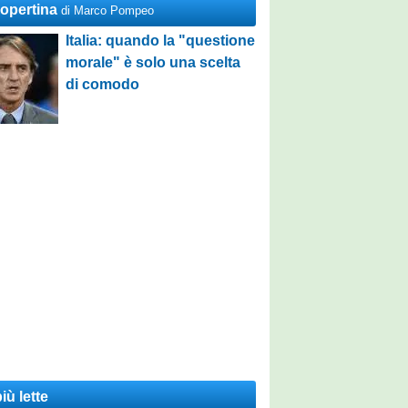
Copertina
di Marco Pompeo
Italia: quando la "questione
morale" è solo una scelta
di comodo
iù lette