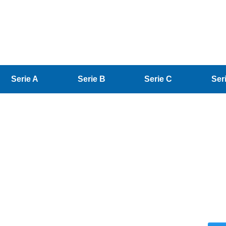
Serie A
Serie B
Serie C
Ser