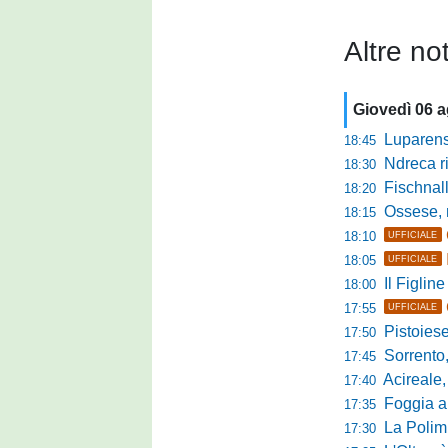
Altre not
Giovedì 06 
Luparense, p
18:45
Ndreca rin
18:30
Fischnaller-R
18:20
Ossese, mister C
18:15
18:10
UFFICIALE
18:05
UFFICIALE
Il Figline
18:00
17:55
UFFICIALE
Pistoiese in 
17:50
Sorrento, 
17:45
Acireale,
17:40
Foggia a ca
17:35
La Polimn
17:30