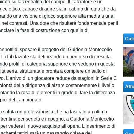
rato sulla centralità del campo. Il calciatore è un
eclettico, capace di agire sia in cabina di regia che da
ando una visione di gioco superiore alla media a una
 nei contrasti. Una dote che risulterà fondamentale per il
anciare la fase di costruzione con quella di
Cal
annotti di sposare il progetto del Guidonia Montecelio
Il club laziale sta delineando un percorso di crescita
ando profili di categoria superiore che vedono in questa
tà seria, strutturata e pronta a compiere un salto di
ivo. L’arrivo di un giocatore reduce da stagioni in Serie C
olontà della dirigenza di alzare costantemente il livello
Attu
 dotando la rosa di elementi in grado di fare la differenza
pici del campionato.
o saluta un professionista che ha lasciato un ottimo
ra trentina per serietà e impegno, a Guidonia Montecelio
 per vedere il nuovo acquisto all'opera. L'inserimento di
i schemi tattici sarà un passaggio chiave del