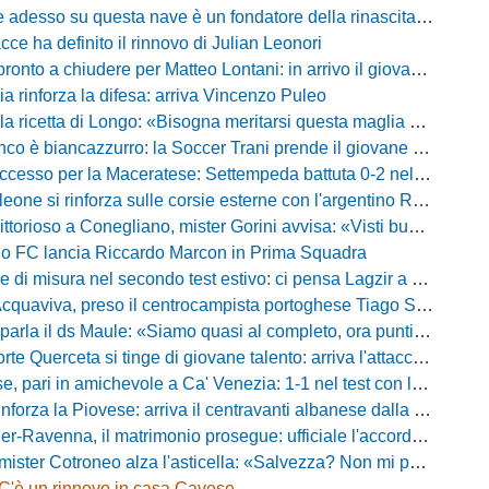
sso su questa nave è un fondatore della rinascita»: Davis carica l'ambiente Messina
acce ha definito il rinnovo di Julian Leonori
o a chiudere per Matteo Lontani: in arrivo il giovane talento dello Spezia
ia rinforza la difesa: arriva Vincenzo Puleo
ricetta di Longo: «Bisogna meritarsi questa maglia ogni singolo giorno»
 biancazzurro: la Soccer Trani prende il giovane attaccante ex Monopoli
esso per la Maceratese: Settempeda battuta 0-2 nella ripresa
eone si rinforza sulle corsie esterne con l'argentino Rotela
oso a Conegliano, mister Gorini avvisa: «Visti buoni spunti, ma c'è ancora tanto da lavorare»
rio FC lancia Riccardo Marcon in Prima Squadra
misura nel secondo test estivo: ci pensa Lagzir a piegare l'Equipe Campania
Acquaviva, preso il centrocampista portoghese Tiago Santos
a il ds Maule: «Siamo quasi al completo, ora puntiamo sugli esterni d'attacco»
te Querceta si tinge di giovane talento: arriva l'attaccante Lucchesi
ari in amichevole a Ca' Venezia: 1-1 nel test con la Primavera lagunare
forza la Piovese: arriva il centravanti albanese dalla serie D
avenna, il matrimonio prosegue: ufficiale l'accordo quinquennale per l'attacco
otroneo alza l'asticella: «Salvezza? Non mi pongo limiti, voglio vincere più partite possibile»
C'è un rinnovo in casa Cavese