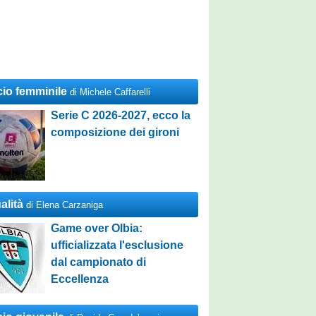
cio femminile
di Michele Caffarelli
Serie C 2026-2027, ecco la
composizione dei gironi
alità
di Elena Carzaniga
Game over Olbia:
ufficializzata l'esclusione
dal campionato di
Eccellenza