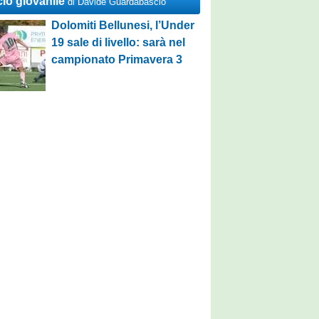
cio giovanile
di Davide Guardabascio
Dolomiti Bellunesi, l’Under
19 sale di livello: sarà nel
campionato Primavera 3