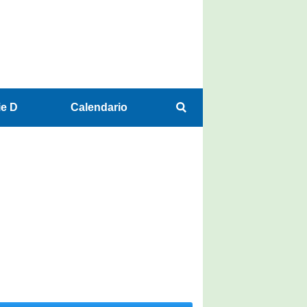
ie D
Calendario