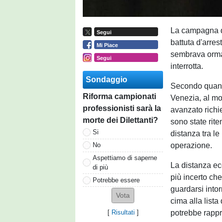
La campagna d
Segui
battuta d'arrest
Mi Piace
sembrava orma
Segui
interrotta.
Sondaggio
Secondo quanto
Riforma campionati
Venezia, al mo
professionisti sarà la
avanzato richi
morte dei Dilettanti?
sono state rit
Si
distanza tra le
operazione.
No
Aspettiamo di saperne
La distanza eco
di più
più incerto che
Potrebbe essere
guardarsi intor
cima alla lista
potrebbe rappr
[
Risultati
]