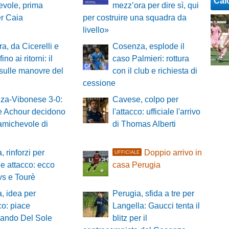
Cal
vole, prima
mezz’ora per dire sì, qui
er Caia
per costruire una squadra da
livello»
a, da Cicerelli e
Cosenza, esplode il
ino ai ritorni: il
caso Palmieri: rottura
sulle manovre del
con il club e richiesta di
cessione
za-Vibonese 3-0:
Cavese, colpo per
 e Achour decidono
l'attacco: ufficiale l'arrivo
t amichevole di
di Thomas Alberti
, rinforzi per
Doppio arrivo in
UFFICIALE
 e attacco: ecco
casa Perugia
vs e Tourè
, idea per
Perugia, sfida a tre per
cco: piace
Langella: Gaucci tenta il
nando Del Sole
blitz per il