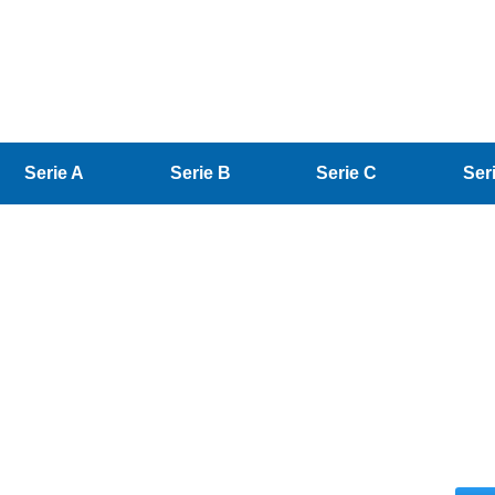
Serie A
Serie B
Serie C
Ser