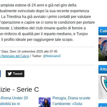
campista estone di 24 anni e già nel giro della
ttualmente svincolato dopo la sua recente esperienza
 La Triestina ha già avviato i primi contatti per valutare
dell'operazione e capire se ci sono le condizioni per portare
Trieste. L'obiettivo del club rimane quello di fornire a
Cal
n rinforzo di qualità per il reparto mediano, e Tunjov
il profilo ideale per raggiungere tale scopo.
/ Data:
Dom 14 settembre 2025 alle 07:45
 Notiziario del Calcio
/ Twitter:
@NotiziarioC
Attu
Tweet
tizie - Serie C
o-Roma Under 20
Perugia, Diana scuote
alloblù ko in
l’ambiente: «Sola