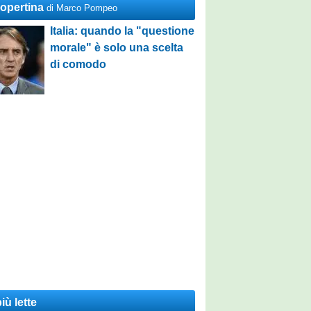
Copertina
di Marco Pompeo
Italia: quando la "questione
morale" è solo una scelta
di comodo
iù lette