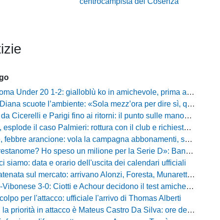
centrocampista del Cosenza
izie
ago
 Under 20 1-2: gialloblù ko in amichevole, prima apparizione per Caia
 scuote l’ambiente: «Sola mezz’ora per dire sì, qui per costruire una squadra da livello»
Cicerelli e Parigi fino ai ritorni: il punto sulle manovre del Delfino
plode il caso Palmieri: rottura con il club e richiesta di cessione
ebbre arancione: vola la campagna abbonamenti, superata quota 750 tessere
me? Ho speso un milione per la Serie D»: Bandecchi rompe il silenzio sul futuro della Ternana
ci siamo: data e orario dell'uscita dei calendari ufficiali
nata sul mercato: arrivano Alonzi, Foresta, Munaretto e Tobia
bonese 3-0: Ciotti e Achour decidono il test amichevole di Lorica
olpo per l'attacco: ufficiale l'arrivo di Thomas Alberti
riorità in attacco è Mateus Castro Da Silva: ore decisive per la fumata bianca