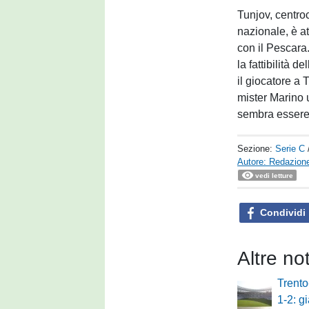
Tunjov, centro
nazionale, è a
con il Pescara.
la fattibilità 
il giocatore a 
mister Marino u
sembra essere 
Sezione:
Serie C
Autore: Redazione
vedi letture
Condividi
Altre no
Trent
1-2: gi