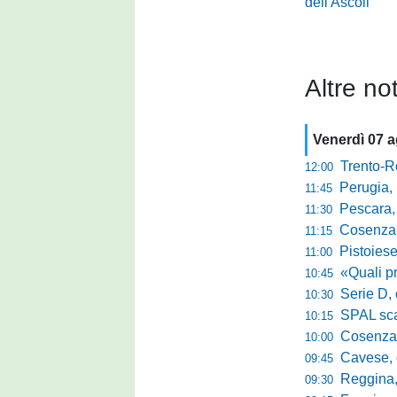
dell'Ascoli
Altre not
Venerdì 07 
Trento-Roma
12:00
Perugia, Diana
11:45
Pescara, da 
11:30
Cosenza, es
11:15
Pistoiese, f
11:00
«Quali prestano
10:45
Serie D, 
10:30
SPAL scate
10:15
Cosenza-Vi
10:00
Cavese, c
09:45
Reggina, la p
09:30