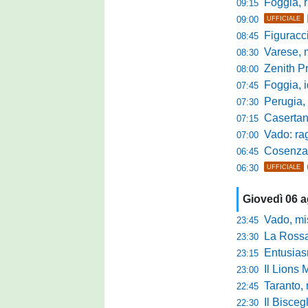
Foggia, r
09:15
09:00
UFFICIALE
Figuraccia LN
08:45
Varese, mis
08:30
Zenith P
08:00
Foggia, i
07:45
Perugia, sfid
07:30
Casertana, me
07:15
Vado: raggi
07:00
Cosenza, o
06:45
06:30
UFFICIALE
Giovedì 06 
Vado, mister 
23:45
La Rossan
23:30
Entusiasmo 
23:15
Il Lions 
23:00
Taranto, 
22:45
Il Bisceg
22:30