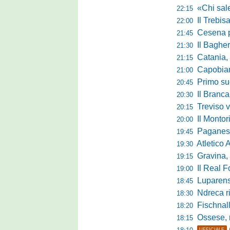
«Chi sale ade
22:15
Il Trebis
22:00
Cesena pront
21:45
Il Bagher
21:30
Catania, la 
21:15
Capobianco è
21:00
Primo succ
20:45
Il Brancal
20:30
Treviso vittori
20:15
Il Monto
20:00
Paganese di 
19:45
Atletico 
19:30
Gravina, parl
19:15
Il Real For
19:00
Luparense, p
18:45
Ndreca rin
18:30
Fischnaller-R
18:20
Ossese, mister C
18:15
UFFICIALE