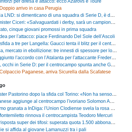
inforzi per difesa e attacco: ecco Azarovs e Tourè
Doppio arrivo in casa Perugia
D: si dimenticano di una squadra di Serie D, è da rifare il programma Coppa Italia
ter Ciceri: «Salvaguardati i derby, sarà un campionato avvincente»
rato, cinque giovani promossi in prima squadra
dea per l'attacco: piace Ferdinando Del Sole dell'Ascoli
a a tre per Langella: Gaucci tenta il blitz per il centrocampista del Cosenza
rcato in ebollizione: tre innesti di spessore per lo scacchiere di Vinicio Espinal
unto l'accordo con l'Atalanta per l'attaccante Frederick Samuel Ndongue
cchi in Serie D: per il centrocampo spunta anche Gerardo Di Gilio
Colpaccio Paganese, arriva Sicurella dalla Scafatese
ago
Pastorino dopo la sfida col Torino: «Non ha senso chiudersi e fare le barricate»
ese aggiunge al centrocampo l'ivoriano Solomon Andrews Manu
granata a InDiga: l'Union Clodiense svela la rosa per la nuova annata
Montemiletto rinnova il centrocampista Teodoro Mercuri
risposta super dei tifosi: superata quota 1.500 abbonamenti
lie si affida al giovane Lamanuzzi tra i pali