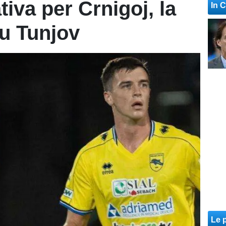
ativa per Crnigoj, la
In 
su Tunjov
Le p