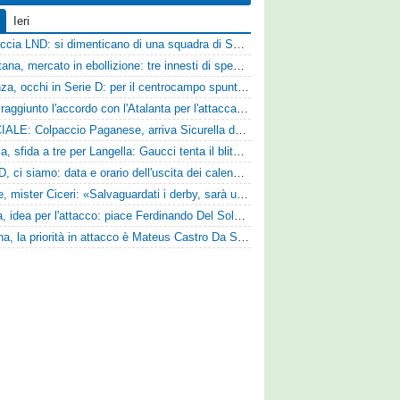
Ieri
Figuraccia LND: si dimenticano di una squadra di Serie D, è da rifare il programma Coppa Italia
Casertana, mercato in ebollizione: tre innesti di spessore per lo scacchiere di Vinicio Espinal
Cosenza, occhi in Serie D: per il centrocampo spunta anche Gerardo Di Gilio
Vado: raggiunto l'accordo con l'Atalanta per l'attaccante Frederick Samuel Ndongue
UFFICIALE: Colpaccio Paganese, arriva Sicurella dalla Scafatese
Perugia, sfida a tre per Langella: Gaucci tenta il blitz per il centrocampista del Cosenza
Serie D, ci siamo: data e orario dell'uscita dei calendari ufficiali
Varese, mister Ciceri: «Salvaguardati i derby, sarà un campionato avvincente»
Foggia, idea per l'attacco: piace Ferdinando Del Sole dell'Ascoli
Reggina, la priorità in attacco è Mateus Castro Da Silva: ore decisive per la fumata bianca