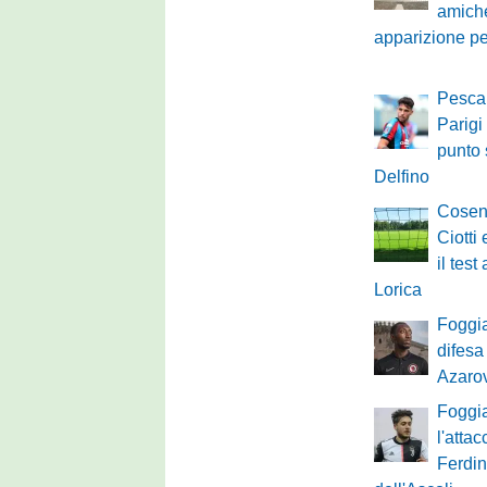
amiche
apparizione p
Pescar
Parigi f
punto 
Delfino
Cosen
Ciotti
il tes
Lorica
Foggia
difesa
Azaro
Foggia
l'atta
Ferdi