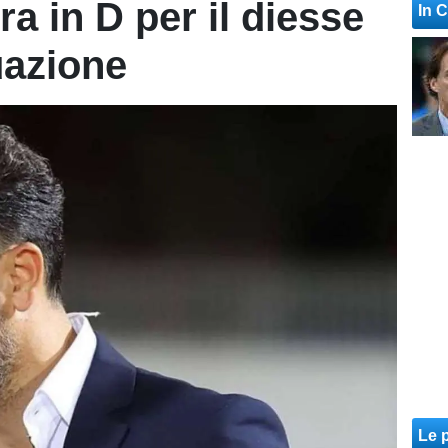
a in D per il diesse
In 
uazione
Le p