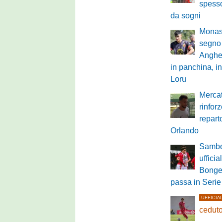
spesso
da sogni
Monast
segno 
Anghe
in panchina, in
Loru
Mercat
rinfor
repart
Orlando
Sambe
ufficia
Bongel
passa in Serie
UFFICIA
ceduto