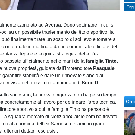
Oggi
icialmente cambiato ad
Aversa
. Dopo settimane in cui si
oci su un possibile trasferimento del titolo sportivo, la
può finalmente tirare un sospiro di sollievo e tornare a
confermato in mattinata da un comunicato ufficiale del
esentanza legale e la guida strategica della Real
 passate ufficialmente nelle mani della
famiglia Tinto
.
la nuova proprietà, guidata dall'imprenditore
Pasquale
o: garantire stabilità e dare un rinnovato slancio al
ivo in vista del prossimo campionato di
Serie D
.
setto societario, la nuova dirigenza non ha perso tempo
Cal
sa concretamente al lavoro per delineare l'area tecnica.
irettore sportivo a cui la famiglia Tinto ha pensato è
. La squadra mercato di NotiziarioCalcio.com ha trovato
rito alla nomina dell'ex Sarnese e siamo in grado
i ulteriori dettagli esclusivi.