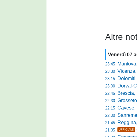
Altre not
Venerdì 07 
Mantova, parla 
23:45
Vicenza, mister 
23:30
Dolomiti Bellun
23:15
Dorval-Catan
23:00
Brescia, l'a
22:45
Grosseto-Tau A
22:30
Cavese, parlano
22:15
Sanremese s
22:00
Reggina, non
21:45
21:35
UFFICIALE