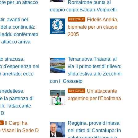
re per un attacco
Romairone punta al
doppio colpo Baldan-Volpicelli
ir, avanti nel
Fidelis Andria,
UFFICIALE
della continuità:
biennale per un classe
leddu confermato
2005
 attacco arriva
o siracusa,
Terranuova Traiana, al
zo d'esperienza nel
via il primo test di rilievo:
o arretrato: ecco
sfida estiva allo Zecchini
con il Grosseto
nedettese,
Un attaccante
UFFICIALE
le la partenza di
argentino per l'Ebolitana
li: l'attaccante
 D
Il Carpi ha
Reggina, prove d'intesa
LE
 Visani in Serie D
nel ritiro di Cantalupa: in
valutazione Blazevic e