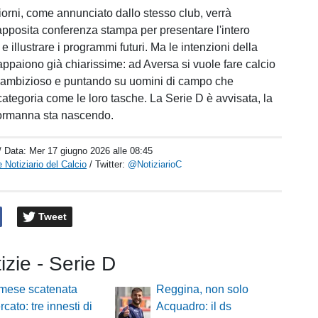
iorni, come annunciato dallo stesso club, verrà
pposita conferenza stampa per presentare l'intero
illustrare i programmi futuri. Ma le intenzioni della
 appaiono già chiarissime: ad Aversa si vuole fare calcio
, ambizioso e puntando su uomini di campo che
ategoria come le loro tasche. La Serie D è avvisata, la
ormanna sta nascendo.
/ Data:
Mer 17 giugno 2026 alle 08:45
 Notiziario del Calcio
/ Twitter:
@NotiziarioC
Tweet
tizie - Serie D
mese scatenata
Reggina, non solo
cato: tre innesti di
Acquadro: il ds