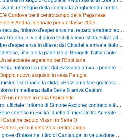
simo sfogo di Coppitelli: «Non siamo ancora una squadra, ora serve tirare una riga!»
ti nel segno della continuità: Angheleddu confermato in panchina, in attacco arriva Loru
C'è Cordova per il centrocampo della Paganese
Fidelis Andria, biennale per un classe 2005
racusa, rinforzo d'esperienza nel reparto arretrato: ecco Orlando
aiana, al via il primo test di rilievo: sfida estiva allo Zecchini con il Grosseto
d'esperienza in difesa: dal Cittadella arriva a titolo definitivo Riccardo Gatti
ese, ufficiale la partenza di Bongelli: l'attaccante passa in Serie D
Un attaccante argentino per l'Ebolitana
ia, rinforzo tra i pali: dal Sassuolo arriva il portiere Gioele Zacchi
Doppio nuovo acquisto in casa Perugia
 Tisci lancia la sfida: «Possiamo fare qualcosa di storico e regalarci la trasferta a Genova»
inforzo in mediana: dalla Serie B arriva Castorri
C'è un rinnovo in casa Ospitaletto
fficiale il ritorno di Simone Ascione: contratto a titolo definitivo fino al 2029
pe conteso in Sicilia: duello di mercato tra Acireale e Messina
Il Carpi ha ceduto Visani in Serie D
Padova, ecco il rinforzo a centrocampo
ove d'intesa nel ritiro di Cantalupa: in valutazione Blazevic e Anton