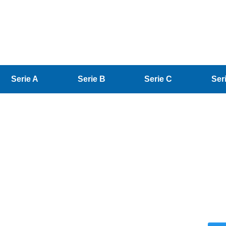
Serie A
Serie B
Serie C
Ser