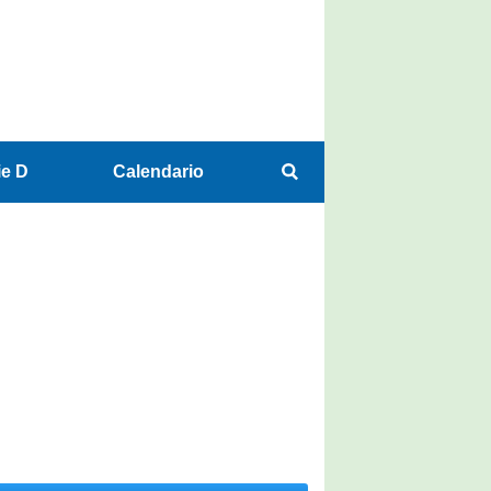
ie D
Calendario