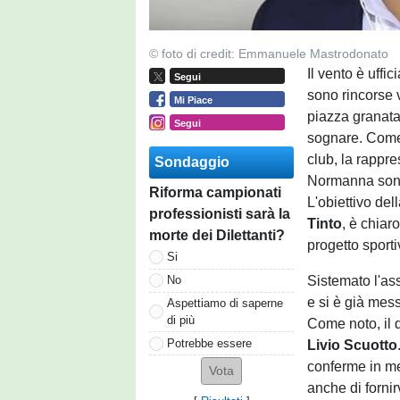
© foto di credit: Emmanuele Mastrodonato
Il vento è uff
Segui
sono rincorse v
Mi Piace
piazza granata 
Segui
sognare. Come 
club, la rappr
Sondaggio
Normanna sono
Riforma campionati
L'obiettivo del
professionisti sarà la
Tinto
, è chiar
morte dei Dilettanti?
progetto sport
Si
Sistemato l'as
No
e si è già mes
Aspettiamo di saperne
di più
Come noto, il d
Potrebbe essere
Livio Scuotto
conferme in me
anche di fornirv