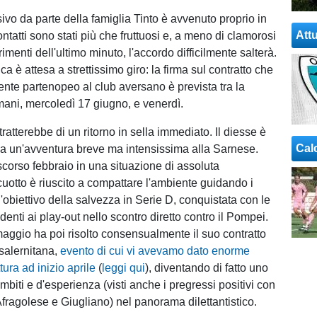
ivo da parte della famiglia Tinto è avvenuto proprio in
Attu
ontatti sono stati più che fruttuosi e, a meno di clamorosi
rimenti dell'ultimo minuto, l'accordo difficilmente salterà.
a è attesa a strettissimo giro: la firma sul contratto che
gente partenopeo al club aversano è prevista tra la
mani, mercoledì 17 giugno, e venerdì.
tratterebbe di un ritorno in sella immediato. Il diesse è
Cal
 da un'avventura breve ma intensissima alla Sarnese.
scorso febbraio in una situazione di assoluta
otto è riuscito a compattare l'ambiente guidando i
'obiettivo della salvezza in Serie D, conquistata con le
denti ai play-out nello scontro diretto contro il Pompei.
aggio ha poi risolto consensualmente il suo contratto
salernitana,
evento di cui vi avevamo dato enorme
tura ad inizio aprile
(
leggi qui
), diventando di fatto uno
 ambiti e d'esperienza (visti anche i pregressi positivi con
fragolese e Giugliano) nel panorama dilettantistico.