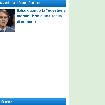
Copertina
di Marco Pompeo
Italia: quando la "questione
morale" è solo una scelta
di comodo
iù lette