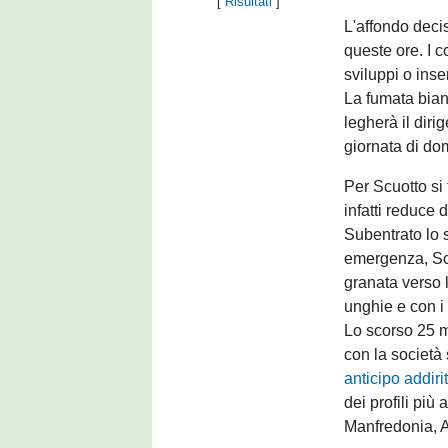
[
Risultati
]
L'affondo decis
queste ore. I c
sviluppi o inse
La fumata bianc
legherà il diri
giornata di do
Per Scuotto si 
infatti reduce
Subentrato lo 
emergenza, Scu
granata verso l
unghie e con i 
Lo scorso 25 m
con la società 
anticipo addirit
dei profili più
Manfredonia, A