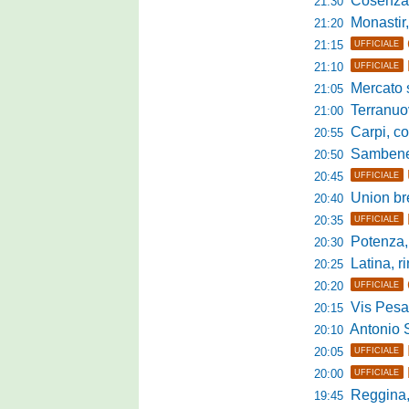
Cosenza, duris
21:30
Monastir, avan
21:20
21:15
UFFICIALE
21:10
UFFICIALE
Mercato si
21:05
Terranuova Tr
21:00
Carpi, colpo 
20:55
Sambenedett
20:50
20:45
UFFICIALE
Union bresc
20:40
20:35
UFFICIALE
Potenza, mister
20:30
Latina, r
20:25
20:20
UFFICIALE
Vis Pesaro, u
20:15
Antonio Se
20:10
20:05
UFFICIALE
20:00
UFFICIALE
Reggina, pr
19:45