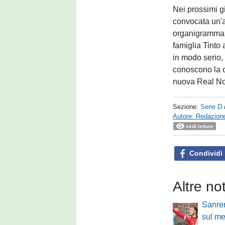
Nei prossimi g
convocata un'a
organigramma e 
famiglia Tinto
in modo serio
conoscono la c
nuova Real N
Sezione:
Serie D
Autore: Redazione
vedi letture
Condividi
Altre no
Sanre
sul mer