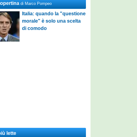
Copertina
di Marco Pompeo
Italia: quando la "questione
morale" è solo una scelta
di comodo
iù lette