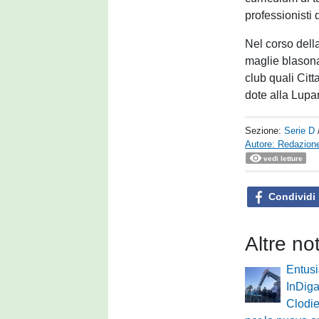
professionisti 
Nel corso dell
maglie blasona
club quali Citt
dote alla Lupar
Sezione:
Serie D
Autore: Redazione
vedi letture
Condividi
Altre no
Entus
InDiga
Clodie