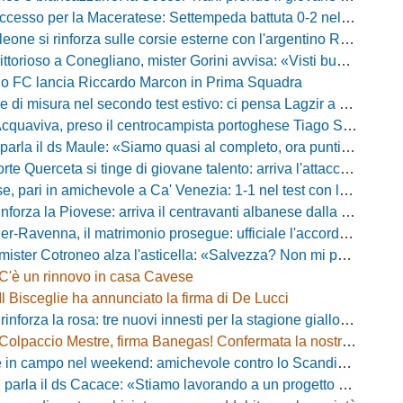
esso per la Maceratese: Settempeda battuta 0-2 nella ripresa
eone si rinforza sulle corsie esterne con l'argentino Rotela
oso a Conegliano, mister Gorini avvisa: «Visti buoni spunti, ma c'è ancora tanto da lavorare»
rio FC lancia Riccardo Marcon in Prima Squadra
misura nel secondo test estivo: ci pensa Lagzir a piegare l'Equipe Campania
Acquaviva, preso il centrocampista portoghese Tiago Santos
a il ds Maule: «Siamo quasi al completo, ora puntiamo sugli esterni d'attacco»
te Querceta si tinge di giovane talento: arriva l'attaccante Lucchesi
ari in amichevole a Ca' Venezia: 1-1 nel test con la Primavera lagunare
forza la Piovese: arriva il centravanti albanese dalla serie D
avenna, il matrimonio prosegue: ufficiale l'accordo quinquennale per l'attacco
otroneo alza l'asticella: «Salvezza? Non mi pongo limiti, voglio vincere più partite possibile»
C'è un rinnovo in casa Cavese
Il Bisceglie ha annunciato la firma di De Lucci
 rinforza la rosa: tre nuovi innesti per la stagione gialloblù
Colpaccio Mestre, firma Banegas! Confermata la nostra anteprima
campo nel weekend: amichevole contro lo Scandicci allo stadio Strulli di Monsummano
parla il ds Cacace: «Stiamo lavorando a un progetto ambizioso»