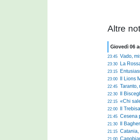
Altre not
Giovedì 06 
Vado, mister 
23:45
La Rossan
23:30
Entusiasmo 
23:15
Il Lions 
23:00
Taranto, 
22:45
Il Bisceg
22:30
«Chi sale ade
22:15
Il Trebis
22:00
Cesena pront
21:45
Il Bagher
21:30
Catania, la 
21:15
Capobianco è
21:00