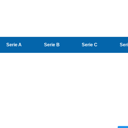
Serie A
Serie B
Serie C
Ser