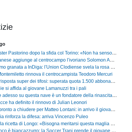
izie
ago
Pastorino dopo la sfida col Torino: «Non ha senso chiudersi e fare le barricate»
ese aggiunge al centrocampo l'ivoriano Solomon Andrews Manu
granata a InDiga: l'Union Clodiense svela la rosa per la nuova annata
Montemiletto rinnova il centrocampista Teodoro Mercuri
risposta super dei tifosi: superata quota 1.500 abbonamenti
lie si affida al giovane Lamanuzzi tra i pali
sso su questa nave è un fondatore della rinascita»: Davis carica l'ambiente Messina
acce ha definito il rinnovo di Julian Leonori
o a chiudere per Matteo Lontani: in arrivo il giovane talento dello Spezia
ia rinforza la difesa: arriva Vincenzo Puleo
ricetta di Longo: «Bisogna meritarsi questa maglia ogni singolo giorno»
 biancazzurro: la Soccer Trani prende il giovane attaccante ex Monopoli