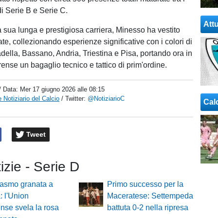
di Serie B e Serie C.
Attu
a sua lunga e prestigiosa carriera, Minesso ha vestito
te, collezionando esperienze significative con i colori di
adella, Bassano, Andria, Triestina e Pisa, portando ora in
ense un bagaglio tecnico e tattico di prim'ordine.
/ Data:
Mer 17 giugno 2026 alle 08:15
 Notiziario del Calcio
/ Twitter:
@NotiziarioC
Cal
Tweet
tizie - Serie D
iasmo granata a
Primo successo per la
: l'Union
Maceratese: Settempeda
nse svela la rosa
battuta 0-2 nella ripresa