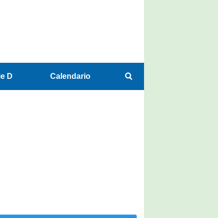
ie D
Calendario