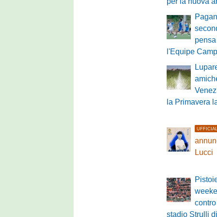
per la nuova a
Pagane
second
pensa 
l'Equipe Cam
Lupare
amich
Venezi
la Primavera 
UFFICIA
annunc
Lucci
Pistoi
weeke
contro
stadio Strull