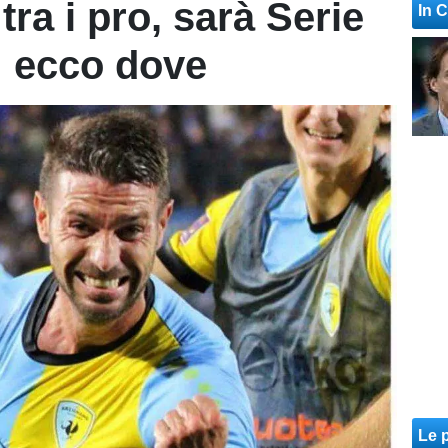
ra i pro, sarà Serie
In 
: ecco dove
Le p