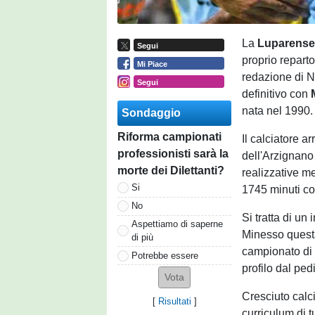
La
Luparens
Segui
proprio repart
Mi Piace
redazione di N
Segui
definitivo con
nata nel 1990.
Sondaggio
Riforma campionati
Il calciatore a
professionisti sarà la
dell'Arzignano
morte dei Dilettanti?
realizzative me
Si
1745 minuti com
No
Si tratta di u
Aspettiamo di saperne
Minesso questa
di più
campionato di 
Potrebbe essere
profilo dal ped
Cresciuto calc
[
Risultati
]
curriculum di t