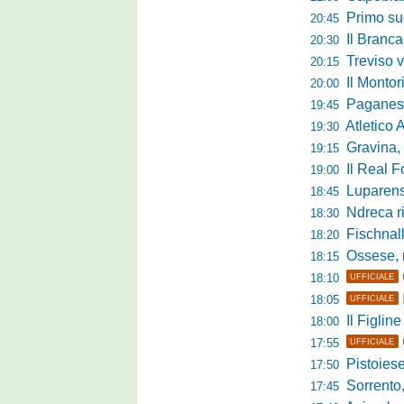
Primo succ
20:45
Il Brancal
20:30
Treviso vittori
20:15
Il Monto
20:00
Paganese di 
19:45
Atletico 
19:30
Gravina, parl
19:15
Il Real For
19:00
Luparense, p
18:45
Ndreca rin
18:30
Fischnaller-R
18:20
Ossese, mister C
18:15
18:10
UFFICIALE
18:05
UFFICIALE
Il Figline
18:00
17:55
UFFICIALE
Pistoiese in 
17:50
Sorrento, 
17:45