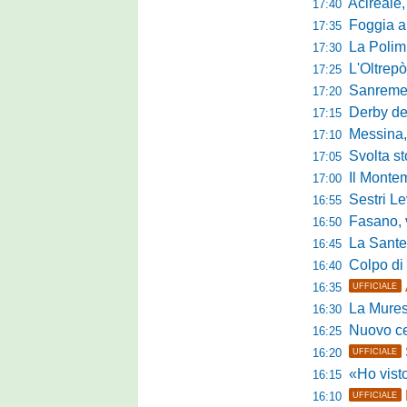
Acireale,
17:40
Foggia a ca
17:35
La Polimn
17:30
L'Oltrepò
17:25
Sanremese
17:20
Derby del P
17:15
Messina, 
17:10
Svolta stori
17:05
Il Montem
17:00
Sestri Lev
16:55
Fasano, via al
16:50
La Santegid
16:45
Colpo di m
16:40
16:35
UFFICIALE
La Murese
16:30
Nuovo cent
16:25
16:20
UFFICIALE
«Ho visto l'atte
16:15
16:10
UFFICIALE