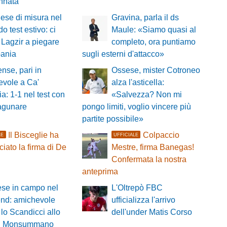
nnata
se di misura nel
Gravina, parla il ds
o test estivo: ci
Maule: «Siamo quasi al
Lagzir a piegare
completo, ora puntiamo
pania
sugli esterni d'attacco»
nse, pari in
Ossese, mister Cotroneo
evole a Ca'
alza l'asticella:
a: 1-1 nel test con
«Salvezza? Non mi
lagunare
pongo limiti, voglio vincere più
partite possibile»
Il Bisceglie ha
Colpaccio
LE
UFFICIALE
iato la firma di De
Mestre, firma Banegas!
Confermata la nostra
anteprima
ese in campo nel
L'Oltrepò FBC
nd: amichevole
ufficializza l'arrivo
 lo Scandicci allo
dell'under Matis Corso
i di Monsummano