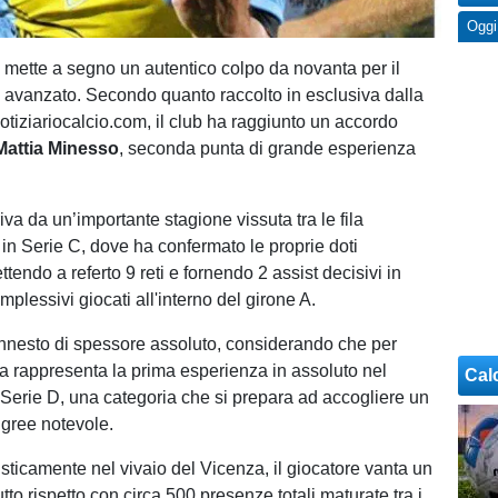
Oggi
e
mette a segno un autentico colpo da novanta per il
o avanzato. Secondo quanto raccolto in esclusiva dalla
otiziariocalcio.com, il club ha raggiunto un accordo
Mattia Minesso
, seconda punta di grande esperienza
rriva da un’importante stagione vissuta tra le fila
 in Serie C, dove ha confermato le proprie doti
ttendo a referto 9 reti e fornendo 2 assist decisivi in
plessivi giocati all'interno del girone A.
n innesto di spessore assoluto, considerando che per
 rappresenta la prima esperienza in assoluto nel
Cal
Serie D, una categoria che si prepara ad accogliere un
igree notevole.
isticamente nel vivaio del Vicenza, il giocatore vanta un
utto rispetto con circa 500 presenze totali maturate tra i