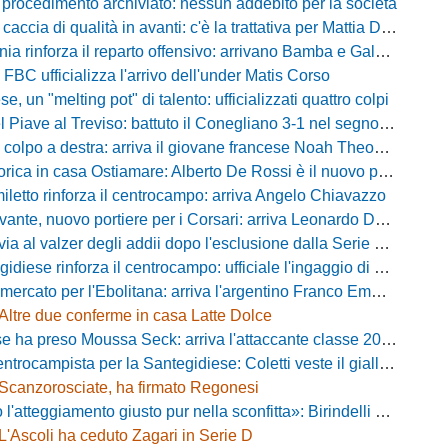
 procedimento archiviato: nessun addebito per la società
ccia di qualità in avanti: c'è la trattativa per Mattia Della Morte
ia rinforza il reparto offensivo: arrivano Bamba e Galeota
 FBC ufficializza l'arrivo dell'under Matis Corso
, un "melting pot" di talento: ufficializzati quattro colpi
iave al Treviso: battuto il Conegliano 3-1 nel segno di Gerbi e Vita
colpo a destra: arriva il giovane francese Noah Theodore
ca in casa Ostiamare: Alberto De Rossi è il nuovo presidente biancoviola
iletto rinforza il centrocampo: arriva Angelo Chiavazzo
ante, nuovo portiere per i Corsari: arriva Leonardo De Franceschi
 valzer degli addii dopo l'esclusione dalla Serie D: Salzano verso una big campana
iese rinforza il centrocampo: ufficiale l'ingaggio di Luca Scimia
ercato per l'Ebolitana: arriva l'argentino Franco Emmanuel Boló
Altre due conferme in casa Latte Dolce
 ha preso Moussa Seck: arriva l'attaccante classe 2006
rocampista per la Santegidiese: Coletti veste il giallorosso
Scanzorosciate, ha firmato Regonesi
ggiamento giusto pur nella sconfitta»: Birindelli promuove il Novara nonostante il KO di Chiavari
L'Ascoli ha ceduto Zagari in Serie D