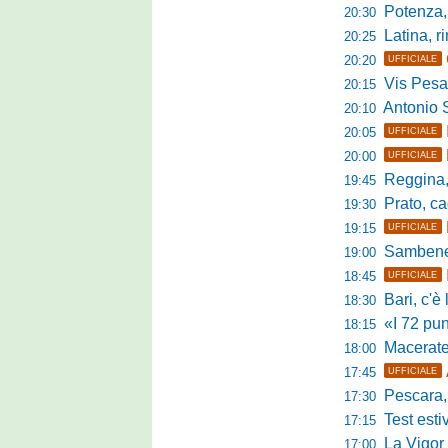
Potenza, mister
20:30
Latina, r
20:25
20:20
UFFICIALE
Vis Pesaro, u
20:15
Antonio Se
20:10
20:05
UFFICIALE
20:00
UFFICIALE
Reggina, pr
19:45
Prato, cao
19:30
19:15
UFFICIALE
Sambenedett
19:00
18:45
UFFICIALE
Bari, c'è l'ac
18:30
«I 72 punti d
18:15
Maceratese, il 
18:00
17:45
UFFICIALE
Pescara, sta
17:30
Test estivo Man
17:15
La Vigor Sen
17:00