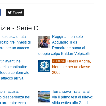
Tweet
tizie - Serie D
mese scatenata
Reggina, non solo
cato: tre innesti di
Acquadro: il ds
re per un attacco
Romairone punta al
doppio colpo Baldan-Volpicelli
ir, avanti nel
Fidelis Andria,
UFFICIALE
della continuità:
biennale per un classe
leddu confermato
2005
 attacco arriva
o siracusa,
Terranuova Traiana, al
zo d'esperienza nel
via il primo test di rilievo:
o arretrato: ecco
sfida estiva allo Zecchini