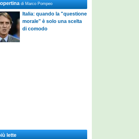
Copertina
di Marco Pompeo
Italia: quando la "questione
morale" è solo una scelta
di comodo
iù lette