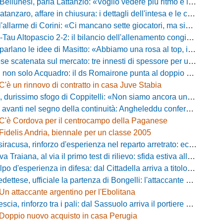
esi, parla Lattanzio: «Voglio vedere più ritmo e intensità, dobbiamo lasciare tutto sul campo»
zaro, affare in chiusura: i dettagli dell'intesa e le cifre dell'operazione
llarme di Corini: «Ci mancano sette giocatori, ma siamo una squadra forte»
ltopascio 2-2: il bilancio dell'allenamento congiunto e la risposta dei nuovi arrivi
 le idee di Masitto: «Abbiamo una rosa al top, il pubblico del Lamberti ci spingerà lontano»
catenata sul mercato: tre innesti di spessore per un attacco da sogni
 solo Acquadro: il ds Romairone punta al doppio colpo Baldan-Volpicelli
C'è un rinnovo di contratto in casa Juve Stabia
simo sfogo di Coppitelli: «Non siamo ancora una squadra, ora serve tirare una riga!»
ti nel segno della continuità: Angheleddu confermato in panchina, in attacco arriva Loru
C'è Cordova per il centrocampo della Paganese
Fidelis Andria, biennale per un classe 2005
racusa, rinforzo d'esperienza nel reparto arretrato: ecco Orlando
aiana, al via il primo test di rilievo: sfida estiva allo Zecchini con il Grosseto
d'esperienza in difesa: dal Cittadella arriva a titolo definitivo Riccardo Gatti
ese, ufficiale la partenza di Bongelli: l'attaccante passa in Serie D
Un attaccante argentino per l'Ebolitana
ia, rinforzo tra i pali: dal Sassuolo arriva il portiere Gioele Zacchi
Doppio nuovo acquisto in casa Perugia