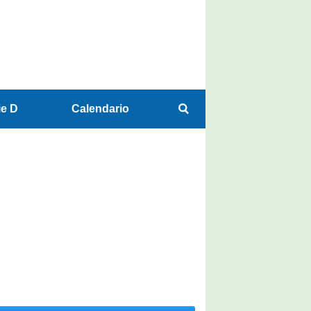
ie D
Calendario