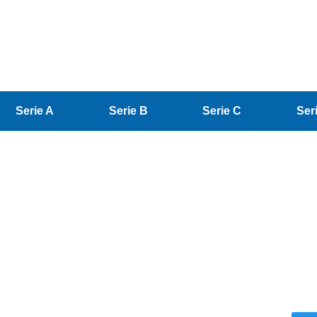
Serie A
Serie B
Serie C
Ser