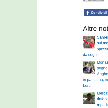
Condividi
Altre no
Sanre
sul mer
spesso
da sogni
Monast
segno 
Anghe
in panchina, in
Loru
Mercat
rinfor
repart