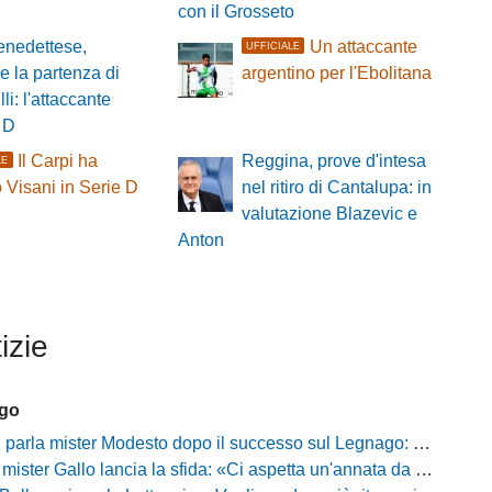
con il Grosseto
nedettese,
Un attaccante
UFFICIALE
le la partenza di
argentino per l'Ebolitana
li: l'attaccante
 D
Il Carpi ha
Reggina, prove d'intesa
LE
 Visani in Serie D
nel ritiro di Cantalupa: in
valutazione Blazevic e
Anton
izie
ago
mister Modesto dopo il successo sul Legnago: "Buona tenuta nervosa, ma dobbiamo migliorare"
Gallo lancia la sfida: «Ci aspetta un'annata da protagonisti in B, ma qui nessuno ha il posto fisso»