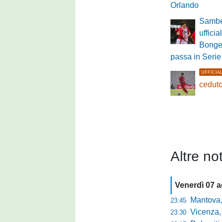
Orlando
Sambe
ufficia
Bongel
passa in Serie
UFFICIA
ceduto
Altre not
Venerdì 07 
Mantova, parla 
23:45
Vicenza, mister 
23:30