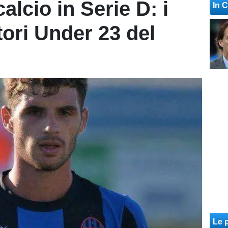
lcio in Serie D: i
In 
tori Under 23 del
Le p