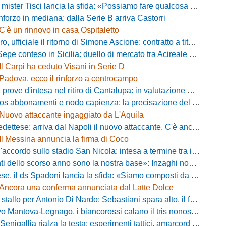
 Tisci lancia la sfida: «Possiamo fare qualcosa di storico e regalarci la trasferta a Genova»
inforzo in mediana: dalla Serie B arriva Castorri
C'è un rinnovo in casa Ospitaletto
fficiale il ritorno di Simone Ascione: contratto a titolo definitivo fino al 2029
pe conteso in Sicilia: duello di mercato tra Acireale e Messina
Il Carpi ha ceduto Visani in Serie D
Padova, ecco il rinforzo a centrocampo
ove d'intesa nel ritiro di Cantalupa: in valutazione Blazevic e Anton
s abbonamenti e nodo capienza: la precisazione del club laniero
Nuovo attaccante ingaggiato da L'Aquila
ese: arriva dal Napoli il nuovo attaccante. C'è anche l'ufficialità
Il Messina annuncia la firma di Coco
cordo sullo stadio San Nicola: intesa a termine tra il Comune e il club di De Laurentiis
ello scorso anno sono la nostra base»: Inzaghi non si nasconde e carica l'ambiente
ds Spadoni lancia la sfida: «Siamo composti da elementi validi con motivazioni altissime»
Ancora una conferma annunciata dal Latte Dolce
llo per Antonio Di Nardo: Sebastiani spara alto, il futuro resta un enigma
tova-Legnago, i biancorossi calano il tris nonostante il gran caldo: il racconto de L'Arena
igallia rialza la testa: esperimenti tattici, amarcord e lo sguardo al Rimini