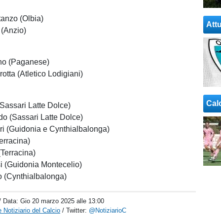
anzo (Olbia)
Attu
 (Anzio)
no (Paganese)
otta (Atletico Lodigiani)
Cal
Sassari Latte Dolce)
o (Sassari Latte Dolce)
i (Guidonia e Cynthialbalonga)
erracina)
Terracina)
 (Guidonia Montecelio)
 (Cynthialbalonga)
/ Data:
Gio 20 marzo 2025 alle 13:00
 Notiziario del Calcio
/ Twitter:
@NotiziarioC