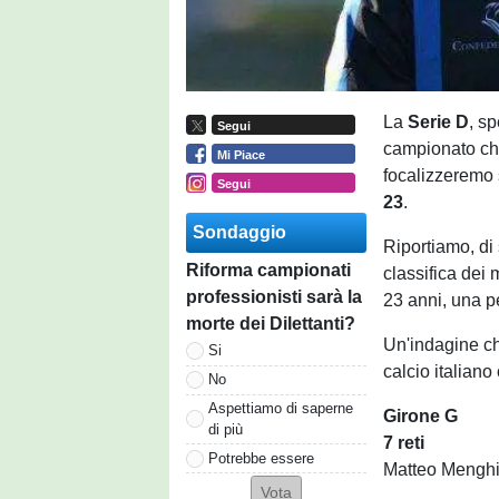
La
Serie D
, sp
Segui
campionato che 
Mi Piace
focalizzeremo 
Segui
23
.
Sondaggio
Riportiamo, di 
Riforma campionati
classifica dei
professionisti sarà la
23 anni, una p
morte dei Dilettanti?
Un'indagine ch
Si
calcio italiano
No
Aspettiamo di saperne
Girone G
di più
7 reti
Potrebbe essere
Matteo Menghi