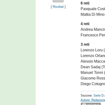
6 reti
[
Risultati
]
Pasquale Cost
Mattia Di Mino
4 reti
Andrea Manci
Francesco Perr
3 reti
Lorenzo Loru (
Lorenzo Orland
Alessio Maccar
Dean Sadaj (T
Manuel Tonni (
Giacomo Rossi
Diego Cotugno
Sezione:
Serie D
Autore: Redazione
vedi letture