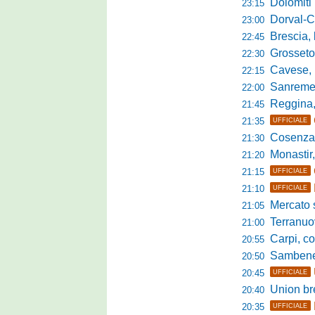
Dolomiti Bellun
23:15
Dorval-Catan
23:00
Brescia, l'a
22:45
Grosseto-Tau A
22:30
Cavese, parlano
22:15
Sanremese s
22:00
Reggina, non
21:45
21:35
UFFICIALE
Cosenza, duris
21:30
Monastir, avan
21:20
21:15
UFFICIALE
21:10
UFFICIALE
Mercato si
21:05
Terranuova Tr
21:00
Carpi, colpo 
20:55
Sambenedett
20:50
20:45
UFFICIALE
Union bresc
20:40
20:35
UFFICIALE