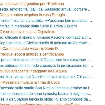
Un attaccante argentino per l'Ebolitana
ia, rinforzo tra i pali: dal Sassuolo arriva il portiere Gioele Zacchi
Doppio nuovo acquisto in casa Perugia
 Tisci lancia la sfida: «Possiamo fare qualcosa di storico e regalarci la trasferta a Genova»
inforzo in mediana: dalla Serie B arriva Castorri
C'è un rinnovo in casa Ospitaletto
fficiale il ritorno di Simone Ascione: contratto a titolo definitivo fino al 2029
pe conteso in Sicilia: duello di mercato tra Acireale e Messina
Il Carpi ha ceduto Visani in Serie D
Padova, ecco il rinforzo a centrocampo
ove d'intesa nel ritiro di Cantalupa: in valutazione Blazevic e Anton
s abbonamenti e nodo capienza: la precisazione del club laniero
Nuovo attaccante ingaggiato da L'Aquila
ese: arriva dal Napoli il nuovo attaccante. C'è anche l'ufficialità
Il Messina annuncia la firma di Coco
cordo sullo stadio San Nicola: intesa a termine tra il Comune e il club di De Laurentiis
ello scorso anno sono la nostra base»: Inzaghi non si nasconde e carica l'ambiente
ds Spadoni lancia la sfida: «Siamo composti da elementi validi con motivazioni altissime»
Ancora una conferma annunciata dal Latte Dolce