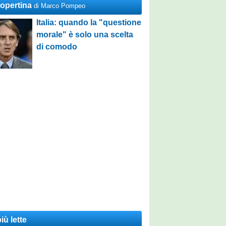
Copertina
di Marco Pompeo
Italia: quando la "questione
morale" è solo una scelta
di comodo
iù lette