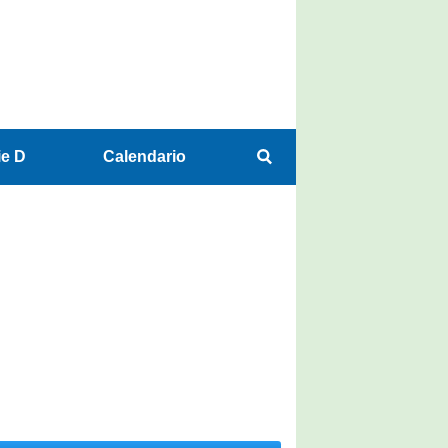
ie D
Calendario