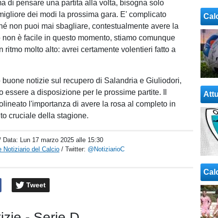
ma di pensare una partita alla volta, bisogna solo
migliore dei modi la prossima gara. E' complicato
Cal
hé non puoi mai sbagliare, contestualmente avere la
o non è facile in questo momento, stiamo comunque
ritmo molto alto: avrei certamente volentieri fatto a
 buone notizie sul recupero di Salandria e Giuliodori,
 essere a disposizione per le prossime partite. Il
Attu
olineato l'importanza di avere la rosa al completo in
 cruciale della stagione.
/ Data:
Lun 17 marzo 2025 alle 15:30
 Notiziario del Calcio
/ Twitter:
@NotiziarioC
Cal
Tweet
tizie - Serie D