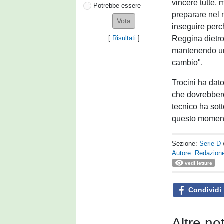
vincere tutte, 
Potrebbe essere
preparare nel 
inseguire perc
Reggina dietr
[
Risultati
]
mantenendo un 
cambio".
Trocini ha dato
che dovrebbero
tecnico ha sott
questo momento
Sezione:
Serie D
Autore: Redazione
vedi letture
Condividi
Altre no