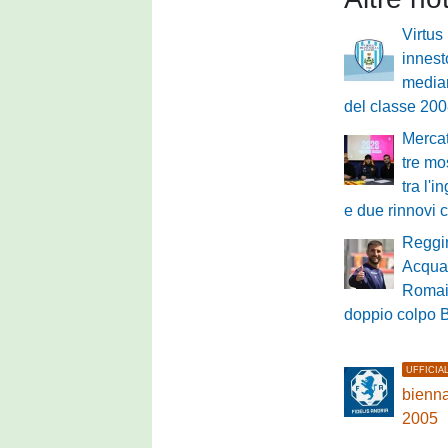
Virtus
innest
mediana
del classe 200
Mercat
tre mo
tra l'
e due rinnovi 
Reggin
Acquad
Romai
doppio colpo B
UFFICIA
bienna
2005