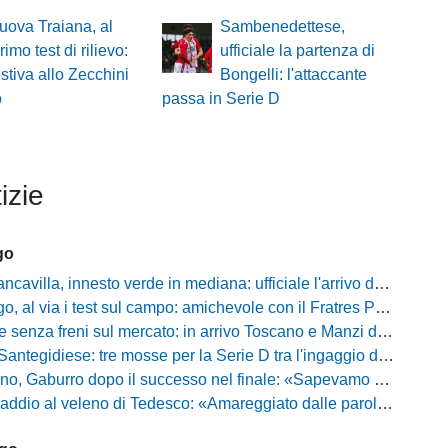
uova Traiana, al
Sambenedettese,
primo test di rilievo:
ufficiale la partenza di
estiva allo Zecchini
Bongelli: l'attaccante
o
passa in Serie D
izie
go
illa, innesto verde in mediana: ufficiale l'arrivo del classe 2008 Gianluca Ajello
 via i test sul campo: amichevole con il Fratres Perignano e sguardo al nuovo girone E
nza freni sul mercato: in arrivo Toscano e Manzi dall'Avellino per la Serie C
gidiese: tre mosse per la Serie D tra l'ingaggio di Diakhate e due rinnovi chiave
ro dopo il successo nel finale: «Sapevamo che avremmo sofferto, ma si è vista la voglia di vincere»
l veleno di Tedesco: «Amareggiato dalle parole di Alessandro Gaucci, mi hanno ferito umanamente»