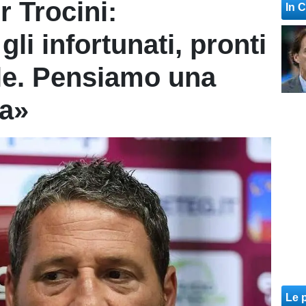
r Trocini:
In 
i infortunati, pronti
ale. Pensiamo una
ta»
Le p