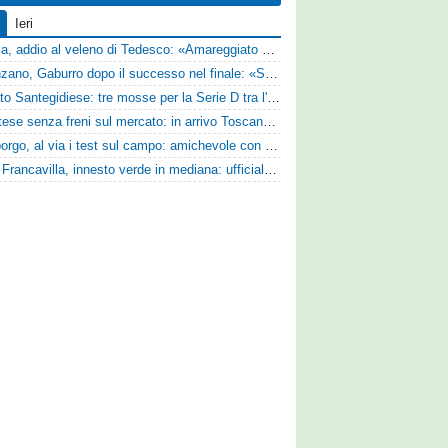
Ieri
Perugia, addio al veleno di Tedesco: «Amareggiato dalle parole di Alessandro Gaucci, mi hanno ferito umanamente»
Desenzano, Gaburro dopo il successo nel finale: «Sapevamo che avremmo sofferto, ma si è vista la voglia di vincere»
Mercato Santegidiese: tre mosse per la Serie D tra l'ingaggio di Diakhate e due rinnovi chiave
Scafatese senza freni sul mercato: in arrivo Toscano e Manzi dall'Avellino per la Serie C
Ghiviborgo, al via i test sul campo: amichevole con il Fratres Perignano e sguardo al nuovo girone E
Virtus Francavilla, innesto verde in mediana: ufficiale l'arrivo del classe 2008 Gianluca Ajello