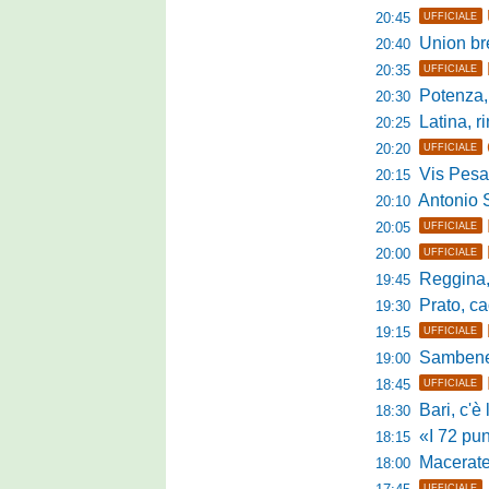
20:45
UFFICIALE
Union bresc
20:40
20:35
UFFICIALE
Potenza, mister
20:30
Latina, r
20:25
20:20
UFFICIALE
Vis Pesaro, u
20:15
Antonio Se
20:10
20:05
UFFICIALE
20:00
UFFICIALE
Reggina, pr
19:45
Prato, cao
19:30
19:15
UFFICIALE
Sambenedett
19:00
18:45
UFFICIALE
Bari, c'è l'ac
18:30
«I 72 punti d
18:15
Maceratese, il 
18:00
UFFICIALE