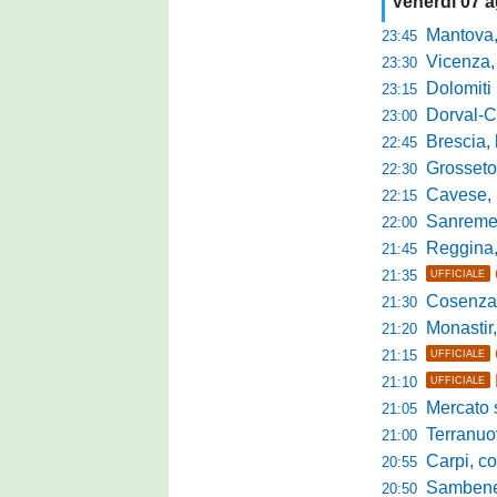
Venerdì 07 
Mantova, parla 
23:45
Vicenza, mister 
23:30
Dolomiti Bellun
23:15
Dorval-Catan
23:00
Brescia, l'a
22:45
Grosseto-Tau A
22:30
Cavese, parlano
22:15
Sanremese s
22:00
Reggina, non
21:45
21:35
UFFICIALE
Cosenza, duris
21:30
Monastir, avan
21:20
21:15
UFFICIALE
21:10
UFFICIALE
Mercato si
21:05
Terranuova Tr
21:00
Carpi, colpo 
20:55
Sambenedett
20:50