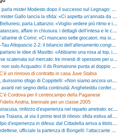
ago
mister Modesto dopo il successo sul Legnago: "Buona tenuta nervosa, ma dobbiamo migliorare"
Gallo lancia la sfida: «Ci aspetta un'annata da protagonisti in B, ma qui nessuno ha il posto fisso»
esi, parla Lattanzio: «Voglio vedere più ritmo e intensità, dobbiamo lasciare tutto sul campo»
zaro, affare in chiusura: i dettagli dell'intesa e le cifre dell'operazione
llarme di Corini: «Ci mancano sette giocatori, ma siamo una squadra forte»
ltopascio 2-2: il bilancio dell'allenamento congiunto e la risposta dei nuovi arrivi
 le idee di Masitto: «Abbiamo una rosa al top, il pubblico del Lamberti ci spingerà lontano»
catenata sul mercato: tre innesti di spessore per un attacco da sogni
 solo Acquadro: il ds Romairone punta al doppio colpo Baldan-Volpicelli
C'è un rinnovo di contratto in casa Juve Stabia
simo sfogo di Coppitelli: «Non siamo ancora una squadra, ora serve tirare una riga!»
ti nel segno della continuità: Angheleddu confermato in panchina, in attacco arriva Loru
C'è Cordova per il centrocampo della Paganese
Fidelis Andria, biennale per un classe 2005
racusa, rinforzo d'esperienza nel reparto arretrato: ecco Orlando
aiana, al via il primo test di rilievo: sfida estiva allo Zecchini con il Grosseto
d'esperienza in difesa: dal Cittadella arriva a titolo definitivo Riccardo Gatti
ese, ufficiale la partenza di Bongelli: l'attaccante passa in Serie D