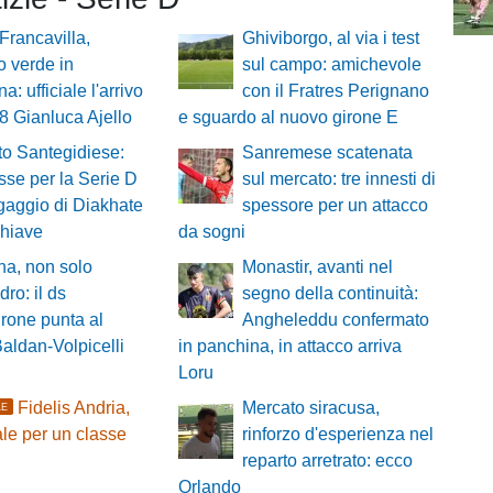
 Francavilla,
Ghiviborgo, al via i test
o verde in
sul campo: amichevole
: ufficiale l'arrivo
con il Fratres Perignano
8 Gianluca Ajello
e sguardo al nuovo girone E
o Santegidiese:
Sanremese scatenata
sse per la Serie D
sul mercato: tre innesti di
ingaggio di Diakhate
spessore per un attacco
chiave
da sogni
a, non solo
Monastir, avanti nel
ro: il ds
segno della continuità:
rone punta al
Angheleddu confermato
aldan-Volpicelli
in panchina, in attacco arriva
Loru
Fidelis Andria,
Mercato siracusa,
LE
le per un classe
rinforzo d'esperienza nel
reparto arretrato: ecco
Orlando