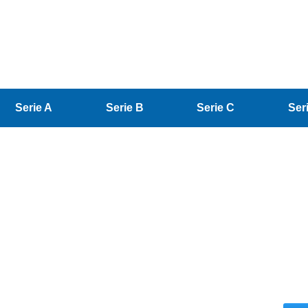
Serie A
Serie B
Serie C
Ser