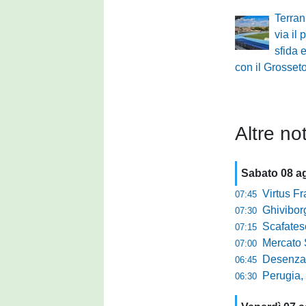
Terran
via il 
sfida 
con il Grosset
Altre not
Sabato 08 a
Virtus Francav
07:45
Ghiviborgo, al
07:30
Scafatese se
07:15
Mercato Sante
07:00
Desenzano, Gabur
06:45
Perugia, addio a
06:30