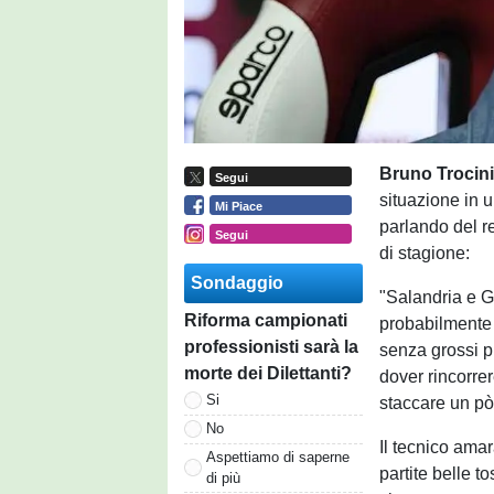
Bruno Trocin
Segui
situazione in 
Mi Piace
parlando del re
Segui
di stagione:
Sondaggio
"Salandria e G
Riforma campionati
probabilmente 
professionisti sarà la
senza grossi pro
morte dei Dilettanti?
dover rincorre
Si
staccare un pò
No
Il tecnico amar
Aspettiamo di saperne
partite belle t
di più