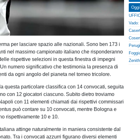
Oggi
ferma per lasciare spazio alle nazionali. Sono ben 173 i
itanti nel massimo campionato italiano che risponderanno
elle rispettive selezioni in questa finestra di impegni
. Un numero significativo che testimonia la presenza di
enti da ogni angolo del pianeta nel torneo tricolore.
da questa particolare classifica con 14 convocati, seguita
ino con 12 giocatori ciascuno. Subito dietro troviamo
Napoli con 11 elementi chiamati dai rispettivi commissari
ventus può contare su 10 convocati, mentre Bologna e
o rispettivamente 10 e 10.
taliana attinge naturalmente in maniera consistente dal
ato. Tra i convocati azzurri figurano diversi elementi