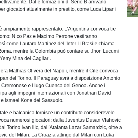
pettivamente. Dalle formazioni di Serie B arrivano
er giocatori attualmente in prestito, come Luca Lipani
è ampiamente rappresentato. L'Argentina convoca tre
 Como: Nico Paz e Maximo Perrone vestiranno
così come Lautaro Martinez dell'Inter. Il Brasile chiama
Roma, mentre la Colombia può contare su Jhon Lucumi
Yerry Mina del Cagliari.
era Mathias Olivera del Napoli, mentre il Cile convoca
pan del Torino. Il Paraguay avrà a disposizione Antonio
a Cremonese e Hugo Cuenca del Genoa. Anche il
pa agli impegni internazionali con Jonathan David
 e Ismael Kone del Sassuolo.
tale e balcanica fornisce un contributo considerevole.
oca numerosi giocatori: dalla Juventus Dusan Vlahovic
 dal Torino Ivan Ilic, dall'Atalanta Lazar Samardzic, oltre a
ovic del Milan. La Croazia attinge dal Milan con Luka