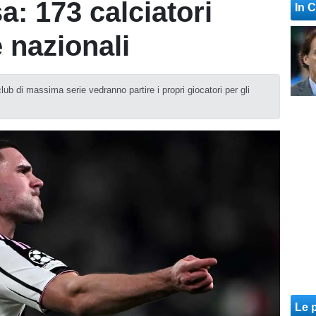
a: 173 calciatori
In 
 nazionali
club di massima serie vedranno partire i propri giocatori per gli
Le p