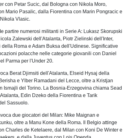
nter con Petar Sucic, dal Bologna con Nikola Moro,
con Mario Pasalic, dalla Fiorentina con Marin Pongracic e
 Nikola Vlasic.
e partire numerosi militanti in Serie A: Lukasz Skorupski
cola Zalewski dell'Atalanta, Piotr Zielinski dell'Inter,
 della Roma e Adam Buksa dell'Udinese. Significative
cazioni polacche nelle categorie giovanili con Daniel
el Parma per l'Under 20.
oca Berat Djimsiti dell'Atalanta, Elseid Hysaj della
erisha e Ylber Ramadani del Lecce, oltre a Kristjan
an Ismajli del Torino. La Bosnia-Erzegovina chiama Sead
'Atalanta, Edin Dzeko della Fiorentina e Tarik
el Sassuolo.
voca due giocatori del Milan: Mike Maignan e
unku, oltre a Manu Kone della Roma. Il Belgio attinge
con Charles de Ketelaere, dal Milan con Koni De Winter e
aekers, e dalla Juventus con Lois Openda.