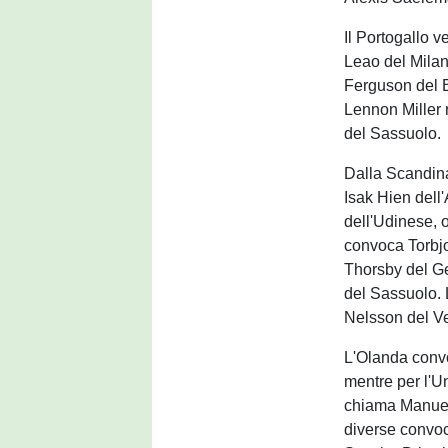
Il Portogallo 
Leao del Milan
Ferguson del 
Lennon Miller 
del Sassuolo.
Dalla Scandina
Isak Hien dell
dell'Udinese, o
convoca Torbj
Thorsby del Ge
del Sassuolo. 
Nelsson del V
L'Olanda convo
mentre per l'U
chiama Manuel 
diverse convoc