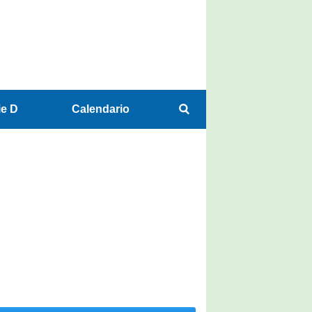
ie D
Calendario