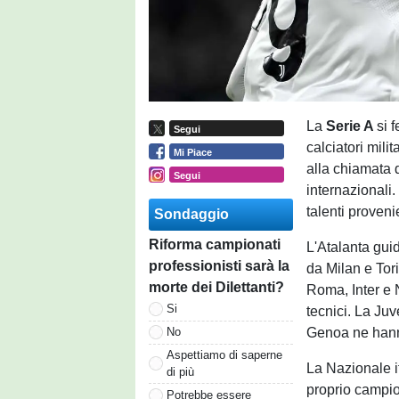
La
Serie A
si 
Segui
calciatori mil
Mi Piace
alla chiamata d
Segui
internazionali
talenti proveni
Sondaggio
Riforma campionati
L'Atalanta gui
professionisti sarà la
da Milan e Tor
morte dei Dilettanti?
Roma, Inter e 
Si
tecnici. La Ju
Genoa ne hann
No
Aspettiamo di saperne
La Nazionale i
di più
proprio campion
Potrebbe essere