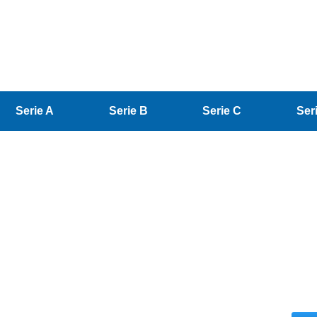
Serie A
Serie B
Serie C
Ser