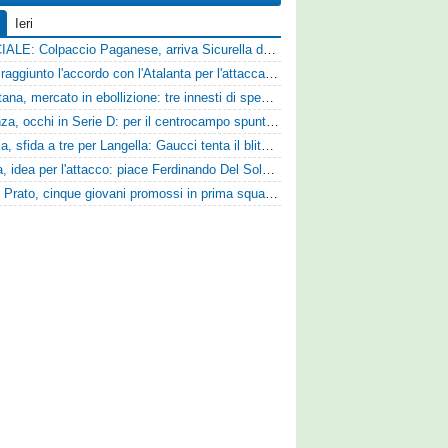
Ieri
UFFICIALE: Colpaccio Paganese, arriva Sicurella dalla Scafatese
Vado: raggiunto l'accordo con l'Atalanta per l'attaccante Frederick Samuel Ndongue
Casertana, mercato in ebollizione: tre innesti di spessore per lo scacchiere di Vinicio Espinal
Cosenza, occhi in Serie D: per il centrocampo spunta anche Gerardo Di Gilio
Perugia, sfida a tre per Langella: Gaucci tenta il blitz per il centrocampista del Cosenza
Foggia, idea per l'attacco: piace Ferdinando Del Sole dell'Ascoli
Zenith Prato, cinque giovani promossi in prima squadra