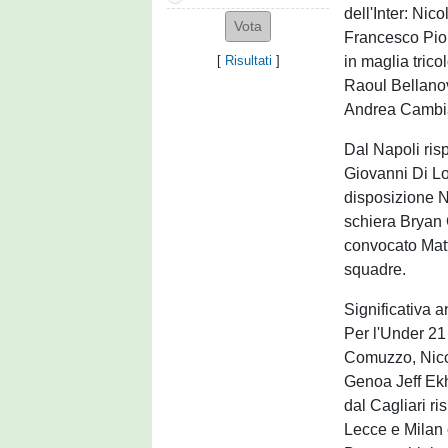
dell'Inter: Ni
Francesco Pio 
in maglia tric
[
Risultati
]
Raoul Bellano
Andrea Cambia
Dal Napoli ri
Giovanni Di Lo
disposizione 
schiera Bryan 
convocato Matt
squadre.
Significativa 
Per l'Under 21 
Comuzzo, Nicco
Genoa Jeff Ekh
dal Cagliari r
Lecce e Milan