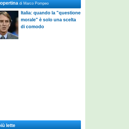
Copertina
di Marco Pompeo
Italia: quando la "questione
morale" è solo una scelta
di comodo
iù lette