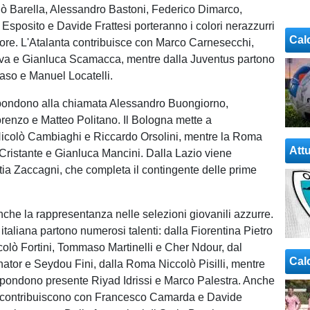
colò Barella, Alessandro Bastoni, Federico Dimarco,
Esposito e Davide Frattesi porteranno i colori nerazzurri
Cal
olore. L'Atalanta contribuisce con Marco Carnesecchi,
va e Gianluca Scamacca, mentre dalla Juventus partono
so e Manuel Locatelli.
spondono alla chiamata Alessandro Buongiorno,
renzo e Matteo Politano. Il Bologna mette a
Nicolò Cambiaghi e Riccardo Orsolini, mentre la Roma
Attu
Cristante e Gianluca Mancini. Dalla Lazio viene
ia Zaccagni, che completa il contingente delle prime
anche la rappresentanza nelle selezioni giovanili azzurre.
italiana partono numerosi talenti: dalla Fiorentina Pietro
lò Fortini, Tommaso Martinelli e Cher Ndour, dal
Cal
ator e Seydou Fini, dalla Roma Niccolò Pisilli, mentre
ispondono presente Riyad Idrissi e Marco Palestra. Anche
 contribuiscono con Francesco Camarda e Davide