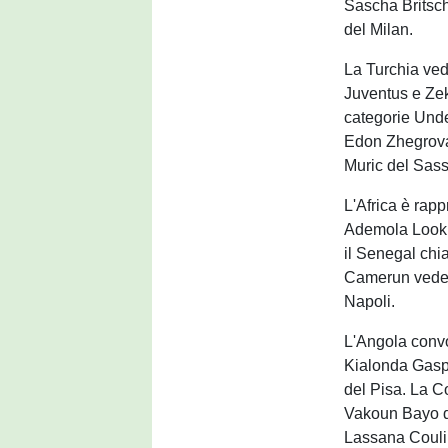
Sascha Britsch
del Milan.
La Turchia ved
Juventus e Zek
categorie Und
Edon Zhegrova 
Muric del Sass
L'Africa è rap
Ademola Lookm
il Senegal chi
Camerun vede 
Napoli.
L'Angola convo
Kialonda Gasp
del Pisa. La C
Vakoun Bayo de
Lassana Couli