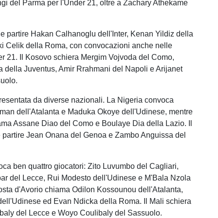
gi del Parma per l'Under 21, oltre a Zachary Athekame
e partire Hakan Calhanoglu dell'Inter, Kenan Yildiz della
i Celik della Roma, con convocazioni anche nelle
er 21. Il Kosovo schiera Mergim Vojvoda del Como,
della Juventus, Amir Rrahmani del Napoli e Arijanet
uolo.
presentata da diverse nazionali. La Nigeria convoca
an dell'Atalanta e Maduka Okoye dell'Udinese, mentre
ama Assane Diao del Como e Boulaye Dia della Lazio. Il
partire Jean Onana del Genoa e Zambo Anguissa del
ca ben quattro giocatori: Zito Luvumbo del Cagliari,
ar del Lecce, Rui Modesto dell'Udinese e M'Bala Nzola
osta d'Avorio chiama Odilon Kossounou dell'Atalanta,
ll'Udinese ed Evan Ndicka della Roma. Il Mali schiera
baly del Lecce e Woyo Coulibaly del Sassuolo.