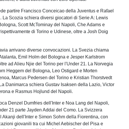
vede partire Francisco Conceicao della Juventus e Rafael
. La Scozia schiera diversi giocatori di Serie A: Lewis
Bologna, Scott McTominay del Napoli, Che Adams e
rispettivamente di Torino e Udinese, oltre a Josh Doig
via arrivano diverse convocazioni. La Svezia chiama
'Atalanta, Emil Holm del Bologna e Jesper Karlstrom
ltre ad Alieu Njie del Torino per l'Under 21. La Norvegia
orn Heggem del Bologna, Leo Ostigard e Morten
noa, Marcus Pedersen del Torino e Kristian Thorstvedt
La Danimarca schiera Gustav Isaksen della Lazio, Victor
erona e Rasmus Hojlund del Napoli.
ca Denzel Dumfries dell'Inter e Noa Lang del Napoli,
nder 21 parte Jayden Addai del Como. La Svizzera
Akanji dell'Inter e Simon Sohm della Fiorentina, con
azioni giovanili tra cui Michel Aebischer del Pisa e