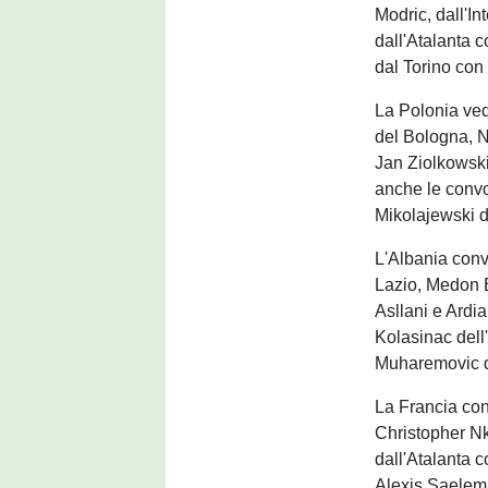
Modric, dall'I
dall'Atalanta 
dal Torino con
La Polonia ved
del Bologna, Ni
Jan Ziolkowski
anche le convo
Mikolajewski d
L'Albania conv
Lazio, Medon B
Asllani e Ardi
Kolasinac dell
Muharemovic d
La Francia con
Christopher Nk
dall'Atalanta 
Alexis Saelem