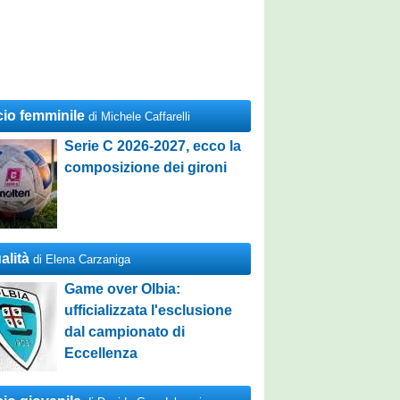
cio femminile
di Michele Caffarelli
Serie C 2026-2027, ecco la
composizione dei gironi
alità
di Elena Carzaniga
Game over Olbia:
ufficializzata l'esclusione
dal campionato di
Eccellenza