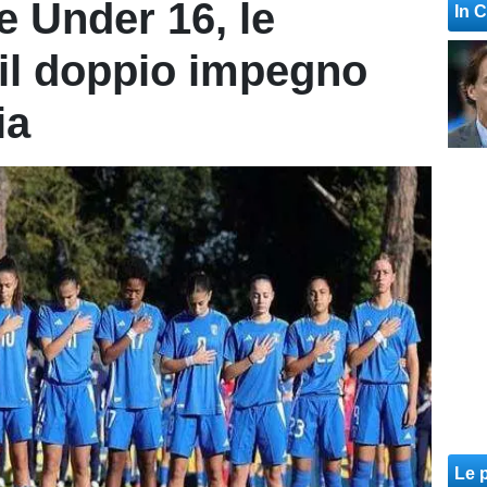
e Under 16, le
In 
il doppio impegno
ia
Le p