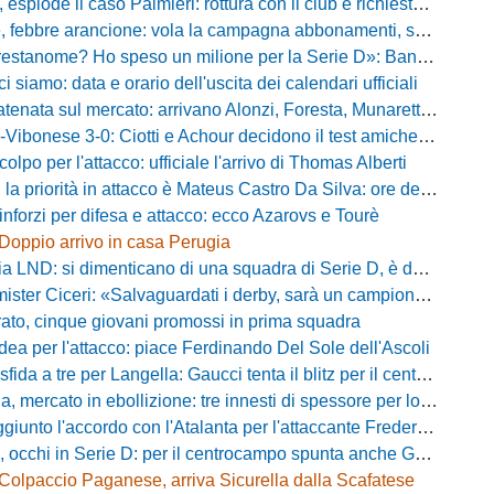
plode il caso Palmieri: rottura con il club e richiesta di cessione
ebbre arancione: vola la campagna abbonamenti, superata quota 750 tessere
me? Ho speso un milione per la Serie D»: Bandecchi rompe il silenzio sul futuro della Ternana
ci siamo: data e orario dell'uscita dei calendari ufficiali
nata sul mercato: arrivano Alonzi, Foresta, Munaretto e Tobia
bonese 3-0: Ciotti e Achour decidono il test amichevole di Lorica
olpo per l'attacco: ufficiale l'arrivo di Thomas Alberti
riorità in attacco è Mateus Castro Da Silva: ore decisive per la fumata bianca
inforzi per difesa e attacco: ecco Azarovs e Tourè
Doppio arrivo in casa Perugia
D: si dimenticano di una squadra di Serie D, è da rifare il programma Coppa Italia
ter Ciceri: «Salvaguardati i derby, sarà un campionato avvincente»
rato, cinque giovani promossi in prima squadra
dea per l'attacco: piace Ferdinando Del Sole dell'Ascoli
a a tre per Langella: Gaucci tenta il blitz per il centrocampista del Cosenza
rcato in ebollizione: tre innesti di spessore per lo scacchiere di Vinicio Espinal
unto l'accordo con l'Atalanta per l'attaccante Frederick Samuel Ndongue
cchi in Serie D: per il centrocampo spunta anche Gerardo Di Gilio
Colpaccio Paganese, arriva Sicurella dalla Scafatese