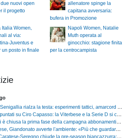
: due nuovi open
allenatore spinge la
r il progetto
capitana avversaria:
bufera in Promozione
 Italia Women,
Napoli Women, Natalie
ali al via:
Muth operata al
tina-Juventus e
ginocchio: stagione finita
 un posto in finale
per la centrocampista
izie
ago
igallia rialza la testa: esperimenti tattici, amarcord e lo sguardo al Rimini
tati su Ciro Capasso: la Viterbese e la Serie D si contendono l'esterno ex Fiorentina
hiusa la prima fase della campagna abbonamenti: circa 400 tessere rinnovate in prelazione
o avverte l'ambiente: «Più che guardare chi avremo di fronte, mi interessa vedere la mia squadra migliorare giorno dopo giorno»
tese-Seregno chiude la pre-season biancazzurra: info e dove vedere il match