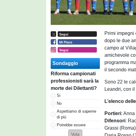
Primi impegni
Segui
dopo le due am
Mi Piace
campo al Villa
Segui
amichevole con
programma mart
Sondaggio
il secondo mat
Riforma campionati
professionisti sarà la
Sono 22 le cal
morte dei Dilettanti?
Leandri, con il
Si
L’elenco dell
No
Aspettiamo di saperne
Portieri
: Anna
di più
Difensori
: Ra
Potrebbe essere
Grassi (Roma),
Daria Rosso (