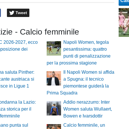
Cal
Tweet
tizie - Calcio femminile
 C 2026-2027, ecco
Napoli Women, tegola
posizione dei
pesantissima: quattro
punti di penalizzazione
per la prossima stagione
ma saluta Pinther:
Il Napoli Women si affida
ccante austriaca si
a Spugna: il tecnico
risce in Ligue 1
piemontese guiderà la
Prima Squadra
ondanna la Lazio:
Addio nerazzurro: Inter
za storica per il
Women saluta Wullaert,
 femminile
Bowen e Ivarsdottir
nano punta sul
Calcio femminile, un