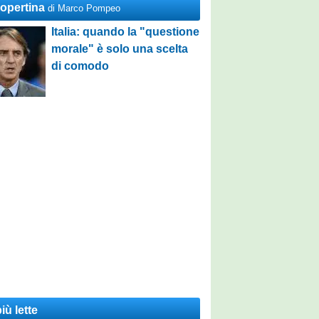
Copertina
di Marco Pompeo
Italia: quando la "questione
morale" è solo una scelta
di comodo
iù lette