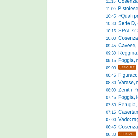
Cosenza, es
11:15
Pistoiese, f
11:00
«Quali prestano
10:45
Serie D, 
10:30
SPAL scate
10:15
Cosenza-Vi
10:00
Cavese, c
09:45
Reggina, la p
09:30
Foggia, r
09:15
09:00
UFFICIALE
Figuraccia LN
08:45
Varese, mis
08:30
Zenith P
08:00
Foggia, i
07:45
Perugia, sfid
07:30
Casertana, me
07:15
Vado: raggi
07:00
Cosenza, o
06:45
06:30
UFFICIALE