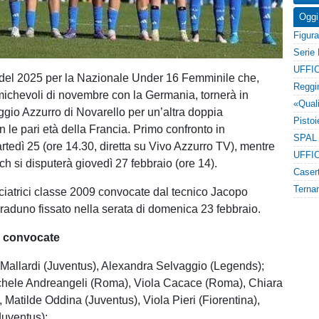
Oggi
UFFIC
 del 2025 per la Nazionale Under 16 Femminile che,
ichevoli di novembre con la Germania, tornerà in
ggio Azzurro di Novarello per un’altra doppia
 le pari età della Francia. Primo confronto in
edì 25 (ore 14.30, diretta su Vivo Azzurro TV), mentre
UFFIC
ch si disputerà giovedì 27 febbraio (ore 14).
ciatrici classe 2009 convocate dal tecnico Jacopo
 raduno fissato nella serata di domenica 23 febbraio.
e convocate
 Mallardi (Juventus), Alexandra Selvaggio (Legends);
chele Andreangeli (Roma), Viola Cacace (Roma), Chiara
 Matilde Oddina (Juventus), Viola Pieri (Fiorentina),
Juventus);