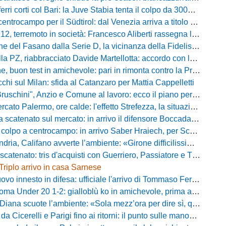
ferri corti col Bari: la Juve Stabia tenta il colpo da 300mila euro
ocampo per il Südtirol: dal Venezia arriva a titolo definitivo Bjarki Bjarkason
erremoto in società: Francesco Aliberti rassegna le dimissioni da tutte le cariche
Fasano dalla Serie D, la vicinanza della Fidelis Andria e le parole del presidente Vallarella
 riabbracciato Davide Martellotta: accordo con la Folgore Caratese per il ritorno in prestito
buon test in amichevole: pari in rimonta contro la Primavera del Sassuolo
cchi sul Milan: sfida al Catanzaro per Mattia Cappelletti
chini", Anzio e Comune al lavoro: ecco il piano per far rientrare i tifosi
Palermo, ore calde: l'effetto Strefezza, la situazione Segre e i nomi per l'attacco
atenato sul mercato: in arrivo il difensore Boccadamo a titolo temporaneo
po a centrocampo: in arrivo Saber Hraiech, per Scappini si attende l'accordo
alifano avverte l’ambiente: «Girone difficilissimo, affascinante e bellissimo: non prometto risultati»
atenato: tris d'acquisti con Guerriero, Passiatore e Theodore
Triplo arrivo in casa Sarnese
vo innesto in difesa: ufficiale l'arrivo di Tommaso Ferraro
 Under 20 1-2: gialloblù ko in amichevole, prima apparizione per Caia
 scuote l’ambiente: «Sola mezz’ora per dire sì, qui per costruire una squadra da livello»
Cicerelli e Parigi fino ai ritorni: il punto sulle manovre del Delfino