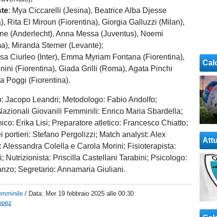
te
: Mya Ciccarelli (Jesina), Beatrice Alba Djesse
, Rita El Miroun (Fiorentina), Giorgia Galluzzi (Milan),
one (Anderlecht), Anna Messa (Juventus), Noemi
a), Miranda Sterner (Levante);
lisa Ciurleo (Inter), Emma Myriam Fontana (Fiorentina),
Cal
nini (Fiorentina), Giada Grilli (Roma), Agata Pinchi
a Poggi (Fiorentina).
o: Jacopo Leandri; Metodologo: Fabio Andolfo;
azionali Giovanili Femminili: Enrico Maria Sbardella;
ico: Erika Lisi; Preparatore atletico: Francesco Chiatto;
 portieri: Stefano Pergolizzi; Match analyst: Alex
Attu
: Alessandra Colella e Carola Morini; Fisioterapista:
; Nutrizionista: Priscilla Castellani Tarabini; Psicologo:
nzo; Segretario: Annamaria Giuliani.
emminile
/ Data:
Mer 19 febbraio 2025 alle 00:30
opez