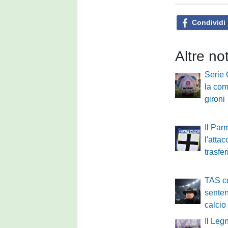
Condividi
Altre no
Serie
la com
gironi
Il Par
l'atta
trasfe
TAS c
senten
calcio
Il Leg