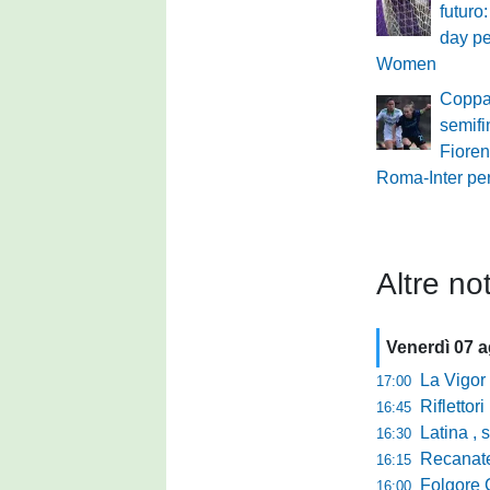
futuro
day pe
Women
Coppa
semifin
Fioren
Roma-Inter per
Altre not
Venerdì 07 
La Vigor Sen
17:00
Riflettori pun
16:45
Latina , si è c
16:30
Recanatese, Giandonat
16:15
Folgore Cara
16:00