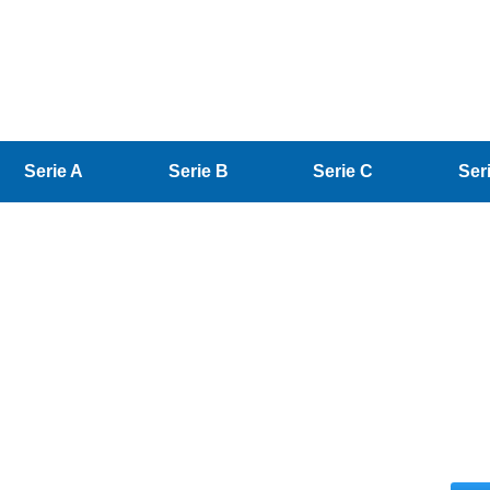
Serie A
Serie B
Serie C
Ser