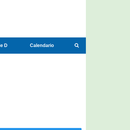
ie D
Calendario