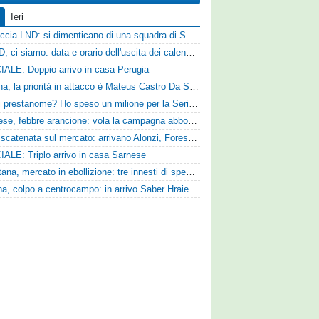
Ieri
Figuraccia LND: si dimenticano di una squadra di Serie D, è da rifare il programma Coppa Italia
Serie D, ci siamo: data e orario dell'uscita dei calendari ufficiali
IALE: Doppio arrivo in casa Perugia
Reggina, la priorità in attacco è Mateus Castro Da Silva: ore decisive per la fumata bianca
«Quali prestanome? Ho speso un milione per la Serie D»: Bandecchi rompe il silenzio sul futuro della Ternana
Pistoiese, febbre arancione: vola la campagna abbonamenti, superata quota 750 tessere
SPAL scatenata sul mercato: arrivano Alonzi, Foresta, Munaretto e Tobia
IALE: Triplo arrivo in casa Sarnese
Casertana, mercato in ebollizione: tre innesti di spessore per lo scacchiere di Vinicio Espinal
Ternana, colpo a centrocampo: in arrivo Saber Hraiech, per Scappini si attende l'accordo