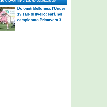
cio giovanile
di Davide Guardabascio
Dolomiti Bellunesi, l’Under
19 sale di livello: sarà nel
campionato Primavera 3