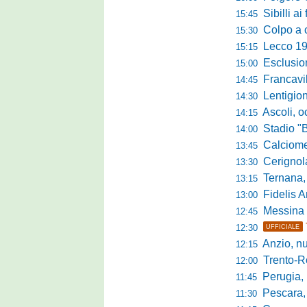
Sibilli ai 
15:45
Colpo a centr
15:30
Lecco 1912, t
15:15
Esclusione del 
15:00
Francavilla PZ,
14:45
Lentigione, 
14:30
Ascoli, o
14:15
Stadio "Brus
14:00
Calciomercato 
13:45
Cerignola sc
13:30
Ternana, col
13:15
Fidelis Andria, C
13:00
Messina sc
12:45
12:30
UFFICIALE
Anzio, nuo
12:15
Trento-Roma
12:00
Perugia, Diana
11:45
Pescara, da 
11:30