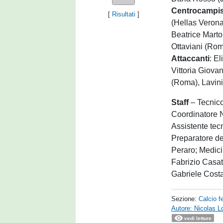
Centrocampis
[
Risultati
]
(Hellas Verona)
Beatrice Mart
Ottaviani (Rom
Attaccanti
: E
Vittoria Giovan
(Roma), Lavini
Staff
– Tecnic
Coordinatore N
Assistente tecn
Preparatore dei
Peraro; Medici
Fabrizio Casati
Gabriele Costa
Sezione:
Calcio f
Autore: Nicolas L
vedi letture