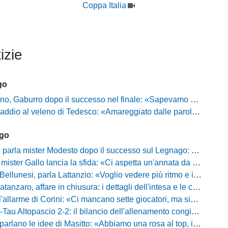
Coppa Italia
izie
go
ro dopo il successo nel finale: «Sapevamo che avremmo sofferto, ma si è vista la voglia di vincere»
l veleno di Tedesco: «Amareggiato dalle parole di Alessandro Gaucci, mi hanno ferito umanamente»
ago
mister Modesto dopo il successo sul Legnago: "Buona tenuta nervosa, ma dobbiamo migliorare"
Gallo lancia la sfida: «Ci aspetta un'annata da protagonisti in B, ma qui nessuno ha il posto fisso»
esi, parla Lattanzio: «Voglio vedere più ritmo e intensità, dobbiamo lasciare tutto sul campo»
zaro, affare in chiusura: i dettagli dell'intesa e le cifre dell'operazione
llarme di Corini: «Ci mancano sette giocatori, ma siamo una squadra forte»
ltopascio 2-2: il bilancio dell'allenamento congiunto e la risposta dei nuovi arrivi
 le idee di Masitto: «Abbiamo una rosa al top, il pubblico del Lamberti ci spingerà lontano»