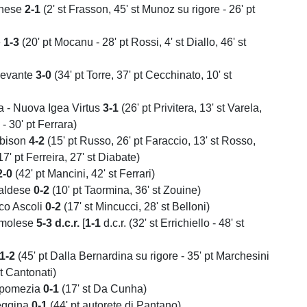
anese
2-1
(2' st Frasson, 45' st Munoz su rigore - 26' pt
e
1-3
(20' pt Mocanu - 28' pt Rossi, 4' st Diallo, 46' st
Levante
3-0
(34' pt Torre, 37' pt Cecchinato, 10' st
 - Nuova Igea Virtus
3-1
(26' pt Privitera, 13' st Varela,
- 30' pt Ferrara)
lbison
4-2
(15' pt Russo, 26' pt Faraccio, 13' st Rosso,
17' pt Ferreira, 27' st Diabate)
2-0
(42' pt Mancini, 42' st Ferrari)
taldese
0-2
(10' pt Taormina, 36' st Zouine)
ico Ascoli
0-2
(17' st Mincucci, 28' st Belloni)
Imolese
5-3 d.c.r.
[
1-1
d.c.r. (32' st Errichiello - 48' st
1-2
(45' pt Dalla Bernardina su rigore - 35' pt Marchesini
pt Cantonati)
ipomezia
0-1
(17' st Da Cunha)
eggina
0-1
(44' pt autorete di Pantano)