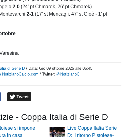
Angelo
2-0
(24' pt Chmarek, 26' pt Chmarek)
 Montevarchi
2-1
(17' st Mencagli, 47' st Gioè - 1' pt
ottobre
 Varesina
alia di Serie D
/ Data:
Gio 09 ottobre 2025 alle 06:45
 NotiziarioCalcio.com
/ Twitter:
@NotiziarioC
Tweet
tizie - Coppa Italia di Serie D
toiese si impone
Live Coppa Italia Serie
ura in casa
D: il ritorno Pistoiese-