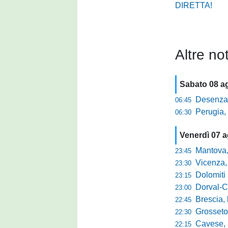
DIRETTA!
Altre not
Sabato 08 a
Desenzano, Gabur
06:45
Perugia, addio a
06:30
Venerdì 07 
Mantova, parla 
23:45
Vicenza, mister 
23:30
Dolomiti Bellun
23:15
Dorval-Catan
23:00
Brescia, l'a
22:45
Grosseto-Tau A
22:30
Cavese, parlano
22:15