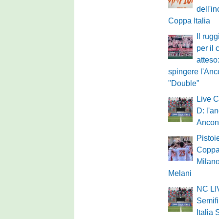
dell'in
Coppa Italia
Il rug
per il
atteso
spingere l'Anc
"Double"
Live C
D: l'a
Ancon
Pistoie
Coppa 
Milano
Melani
NC LIV
Semifi
Italia 