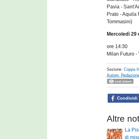
Pavia - Sant'
Prato - Aquila
Tommasini)
Mercoledì 29 
ore 14:30
Milan Futuro -
Sezione:
Coppa It
Autore: Redazione
vedi letture
Condividi
Altre no
La Pis
di mis