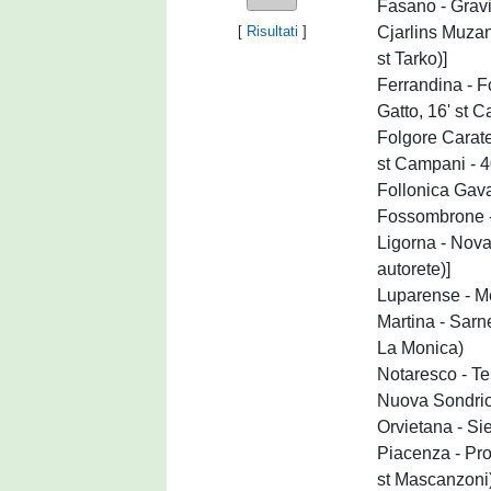
Fasano - Grav
Cjarlins Muzan
[
Risultati
]
st Tarko)]
Ferrandina - F
Gatto, 16' st 
Folgore Carat
st Campani - 40'
Follonica Gav
Fossombrone 
Ligorna - Nov
autorete)]
Luparense - M
Martina - Sarn
La Monica)
Notaresco - T
Nuova Sondrio
Orvietana - Si
Piacenza - Pr
st Mascanzoni