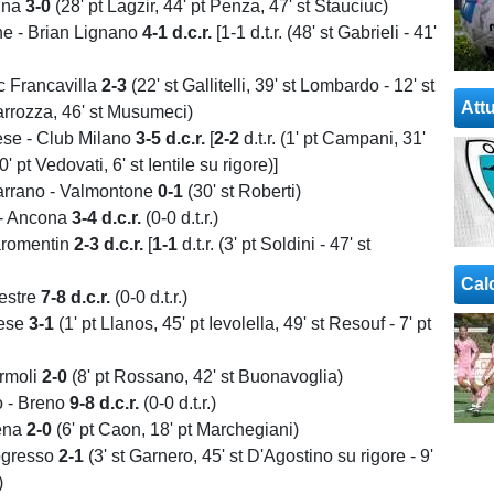
ina
3-0
(28' pt Lagzir, 44' pt Penza, 47' st Stauciuc)
e - Brian Lignano
4-1 d.c.r.
[1-1 d.t.r. (48' st Gabrieli - 41'
c Francavilla
2-3
(22' st Gallitelli, 39' st Lombardo - 12' st
Attu
Carrozza, 46' st Musumeci)
ese - Club Milano
3-5 d.c.r.
[
2-2
d.t.r. (1' pt Campani, 31'
 pt Vedovati, 6' st Ientile su rigore)]
arrano - Valmontone
0-1
(30' st Roberti)
- Ancona
3-4 d.c.r.
(0-0 d.t.r.)
aromentin
2-3 d.c.r.
[
1-1
d.t.r. (3' pt Soldini - 47' st
Cal
estre
7-8 d.c.r.
(0-0 d.t.r.)
ese
3-1
(1' pt Llanos, 45' pt Ievolella, 49' st Resouf - 7' pt
ermoli
2-0
(8' pt Rossano, 42' st Buonavoglia)
 - Breno
9-8 d.c.r.
(0-0 d.t.r.)
ena
2-0
(6' pt Caon, 18' pt Marchegiani)
ogresso
2-1
(3' st Garnero, 45' st D'Agostino su rigore - 9'
)