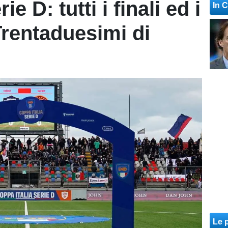
e D: tutti i finali ed i
In 
Trentaduesimi di
Le p