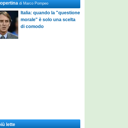
Copertina
di Marco Pompeo
Italia: quando la "questione
morale" è solo una scelta
di comodo
iù lette