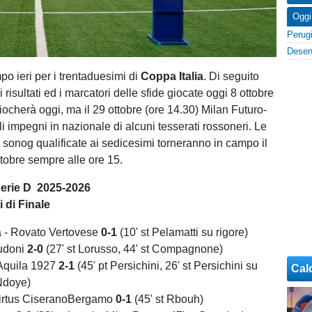
Oggi
po ieri per i trentaduesimi di
Coppa Italia
. Di seguito
 i risultati ed i marcatori delle sfide giocate oggi 8 ottobre
iocherà oggi, ma il 29 ottobre (ore 14.30) Milan Futuro-
i impegni in nazionale di alcuni tesserati rossoneri. Le
 sonog qualificate ai sedicesimi torneranno in campo il
tobre sempre alle ore 15.
Serie D 2025-2026
 di Finale
 - Rovato Vertovese
0-1
(10' st Pelamatti su rigore)
Budoni
2-0
(27' st Lorusso, 44' st Compagnone)
'Aquila 1927
2-1
(45' pt Persichini, 26' st Persichini su
Cal
 Ndoye)
Virtus CiseranoBergamo
0-1
(45' st Rbouh)