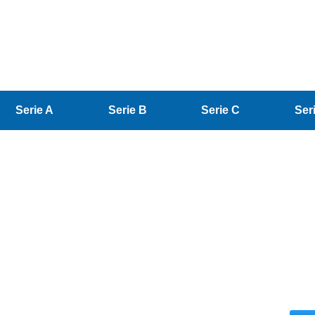
Serie A
Serie B
Serie C
Ser