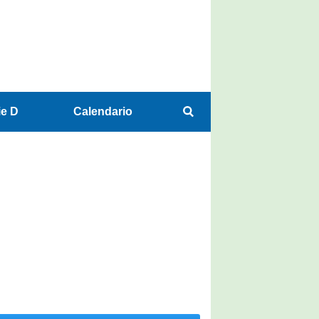
ie D
Calendario