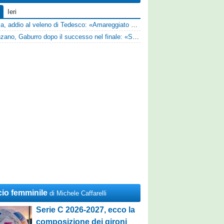
Ieri
Perugia, addio al veleno di Tedesco: «Amareggiato dalle parole di Alessandro Gaucci, mi hanno ferito umanamente»
Desenzano, Gaburro dopo il successo nel finale: «Sapevamo che avremmo sofferto, ma si è vista la voglia di vincere»
cio femminile
di Michele Caffarelli
Serie C 2026-2027, ecco la
composizione dei gironi