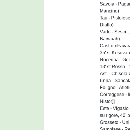
Savoia - Pag
Mancino)
Tau - Pistoies
Diallo)
Vado - Sestri 
Barwuah)
CastrumFavara
35' st Kosovan 
Nocerina - Ge
13' st Rosso - 
Asti - Chisola
Enna - Sanca
Foligno - Atlet
Correggese - 
Nistor)]
Este - Vigasio
su rigore, 40' 
Grosseto - Un
Sambiase - R