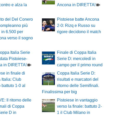
contro e alza la
Ancona in DIRETTA!
gito del Del Conero
Pistoiese batte Ancona
 compleanno più
2-0: Rizq e Russo su
: in 6.500 per
rigore decidono il match
ona verso il sogno
oppa Italia Serie
Finale di Coppa Italia
ndata Pistoiese-
Serie D: mercoledì in
a in DIRETTA!
campo per il primo round
se in finale di
Coppa Italia Serie D:
Italia: Club
risultati e marcatori del
 battuto 1-0 al
ritorno delle Semifinali.
Finalissima per big
E: Il ritorno delle
Pistoiese in vantaggio
nali di Coppa
verso la finale: battuto 2-
Serie D in
1 il Club Milano in