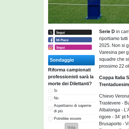
Serie D
in cam
Segui
riportiamo tutti
Mi Piace
2025. Non si g
Segui
Varesina per gl
squadre che si
Sondaggio
prossimo 22 ot
Riforma campionati
professionisti sarà la
Coppa Italia 
morte dei Dilettanti?
Trentaduesimi
Si
Chievo Verona
No
Trastevere - 
Aspettiamo di saperne
Albalonga - L
di più
rigore - 34' pt
Potrebbe essere
Brusaporto - 