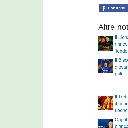
Condividi
Altre no
Il Lio
rinnov
Teodo
Il Bisc
giovan
pali
Il Tre
il rinn
Leono
Capob
bianca