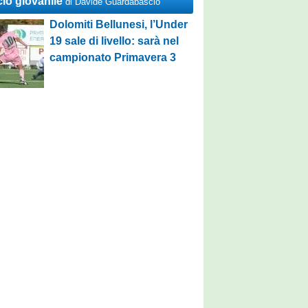
cio giovanile
di Davide Guardabascio
Dolomiti Bellunesi, l’Under
19 sale di livello: sarà nel
campionato Primavera 3