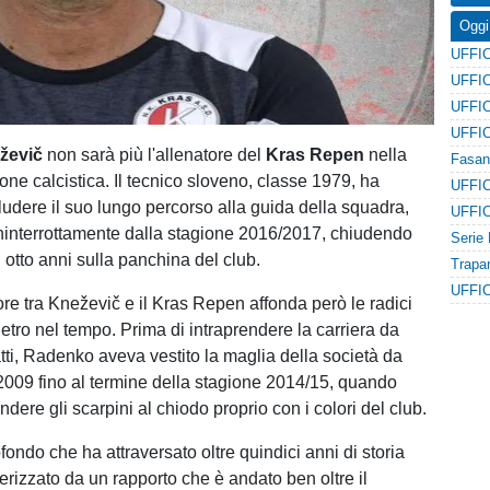
Oggi
ževič
non sarà più l'allenatore del
Kras Repen
nella
one calcistica. Il tecnico sloveno, classe 1979, ha
ludere il suo lungo percorso alla guida della squadra,
interrottamente dalla stagione 2016/2017, chiudendo
i otto anni sulla panchina del club.
ore tra Kneževič e il Kras Repen affonda però le radici
etro nel tempo. Prima di intraprendere la carriera da
atti, Radenko aveva vestito la maglia della società da
 2009 fino al termine della stagione 2014/15, quando
dere gli scarpini al chiodo proprio con i colori del club.
ondo che ha attraversato oltre quindici anni di storia
terizzato da un rapporto che è andato ben oltre il