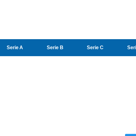
Serie A
Serie B
Serie C
Ser