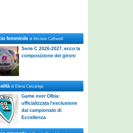
cio femminile
di Michele Caffarelli
Serie C 2026-2027, ecco la
composizione dei gironi
alità
di Elena Carzaniga
Game over Olbia:
ufficializzata l'esclusione
dal campionato di
Eccellenza