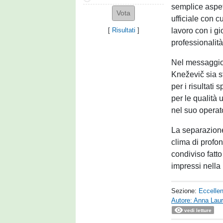
semplice aspet
ufficiale con c
lavoro con i gi
[
Risultati
]
professionalit
Nel messaggio 
Kneževič sia s
per i risultati
per le qualità
nel suo operat
La separazione
clima di profo
condiviso fatto
impressi nella m
Sezione:
Eccelle
Autore: Anna Laur
vedi letture