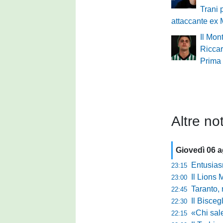
Trani 
attaccante ex
Il Mon
Ricca
Prima
Altre not
Giovedì 06 
Entusiasmo 
23:15
Il Lions 
23:00
Taranto, 
22:45
Il Bisceg
22:30
«Chi sale ade
22:15