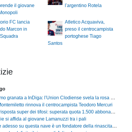
prende il giovane
l'argentino Rotela
 Monopoli
torio FC lancia
Atletico Acquaviva,
rdo Marcon in
preso il centrocampista
 Squadra
portoghese Tiago
Santos
izie
ago
granata a InDiga: l'Union Clodiense svela la rosa per la nuova annata
Montemiletto rinnova il centrocampista Teodoro Mercuri
risposta super dei tifosi: superata quota 1.500 abbonamenti
lie si affida al giovane Lamanuzzi tra i pali
sso su questa nave è un fondatore della rinascita»: Davis carica l'ambiente Messina