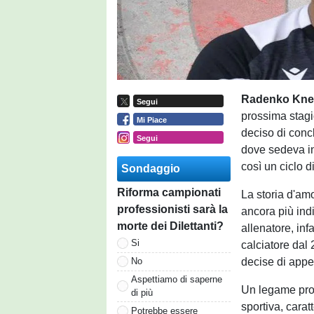
Radenko Kne
Segui
prossima stagi
Mi Piace
deciso di conc
Segui
dove sedeva in
così un ciclo d
Sondaggio
Riforma campionati
La storia d'am
professionisti sarà la
ancora più indi
morte dei Dilettanti?
allenatore, inf
Si
calciatore dal
decise di appen
No
Aspettiamo di saperne
Un legame prof
di più
sportiva, carat
Potrebbe essere