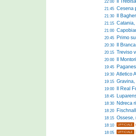
Il Trebis
22:00
Cesena pront
21:45
Il Bagher
21:30
Catania, la 
21:15
Capobianco è
21:00
Primo succ
20:45
Il Brancal
20:30
Treviso vittori
20:15
Il Monto
20:00
Paganese di 
19:45
Atletico 
19:30
Gravina, parl
19:15
Il Real For
19:00
Luparense, p
18:45
Ndreca rin
18:30
Fischnaller-R
18:20
Ossese, mister C
18:15
18:10
UFFICIALE
18:05
UFFICIALE