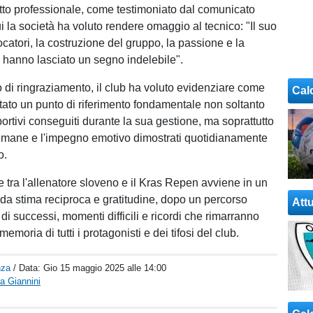
to professionale, come testimoniato dal comunicato
ui la società ha voluto rendere omaggio al tecnico: "Il suo
ocatori, la costruzione del gruppo, la passione e la
à hanno lasciato un segno indelebile".
di ringraziamento, il club ha voluto evidenziare come
Cal
tato un punto di riferimento fondamentale non soltanto
 sportivi conseguiti durante la sua gestione, ma soprattutto
 umane e l'impegno emotivo dimostrati quotidianamente
o.
 tra l'allenatore sloveno e il Kras Repen avviene in un
nda stima reciproca e gratitudine, dopo un percorso
Attu
 di successi, momenti difficili e ricordi che rimarranno
emoria di tutti i protagonisti e dei tifosi del club.
nza
/ Data:
Gio 15 maggio 2025 alle 14:00
a Giannini