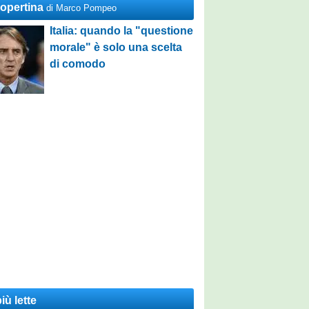
Copertina
di Marco Pompeo
Italia: quando la "questione
morale" è solo una scelta
di comodo
iù lette