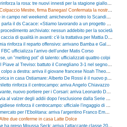
 rinforza la rosa: tre nuovi innesti per la stagione gialloblù
Colpaccio Mestre, firma Banegas! Confermata la nostra anteprima
campo nel weekend: amichevole contro lo Scandicci allo stadio Strulli di Monsummano
parla il ds Cacace: «Stiamo lavorando a un progetto ambizioso»
 procedimento archiviato: nessun addebito per la società
ccia di qualità in avanti: c'è la trattativa per Mattia Della Morte
ia rinforza il reparto offensivo: arrivano Bamba e Galeota
 FBC ufficializza l'arrivo dell'under Matis Corso
, un "melting pot" di talento: ufficializzati quattro colpi
iave al Treviso: battuto il Conegliano 3-1 nel segno di Gerbi e Vita
colpo a destra: arriva il giovane francese Noah Theodore
ca in casa Ostiamare: Alberto De Rossi è il nuovo presidente biancoviola
iletto rinforza il centrocampo: arriva Angelo Chiavazzo
ante, nuovo portiere per i Corsari: arriva Leonardo De Franceschi
 valzer degli addii dopo l'esclusione dalla Serie D: Salzano verso una big campana
iese rinforza il centrocampo: ufficiale l'ingaggio di Luca Scimia
ercato per l'Ebolitana: arriva l'argentino Franco Emmanuel Boló
Altre due conferme in casa Latte Dolce
 ha preso Moussa Seck: arriva l'attaccante classe 2006