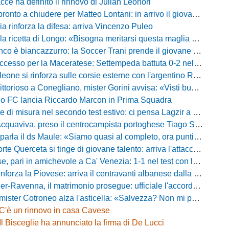
acce ha definito il rinnovo di Julian Leonori
o a chiudere per Matteo Lontani: in arrivo il giovane talento dello Spezia
ia rinforza la difesa: arriva Vincenzo Puleo
ricetta di Longo: «Bisogna meritarsi questa maglia ogni singolo giorno»
 biancazzurro: la Soccer Trani prende il giovane attaccante ex Monopoli
esso per la Maceratese: Settempeda battuta 0-2 nella ripresa
eone si rinforza sulle corsie esterne con l'argentino Rotela
oso a Conegliano, mister Gorini avvisa: «Visti buoni spunti, ma c'è ancora tanto da lavorare»
rio FC lancia Riccardo Marcon in Prima Squadra
misura nel secondo test estivo: ci pensa Lagzir a piegare l'Equipe Campania
Acquaviva, preso il centrocampista portoghese Tiago Santos
a il ds Maule: «Siamo quasi al completo, ora puntiamo sugli esterni d'attacco»
te Querceta si tinge di giovane talento: arriva l'attaccante Lucchesi
ari in amichevole a Ca' Venezia: 1-1 nel test con la Primavera lagunare
forza la Piovese: arriva il centravanti albanese dalla serie D
avenna, il matrimonio prosegue: ufficiale l'accordo quinquennale per l'attacco
otroneo alza l'asticella: «Salvezza? Non mi pongo limiti, voglio vincere più partite possibile»
C'è un rinnovo in casa Cavese
Il Bisceglie ha annunciato la firma di De Lucci