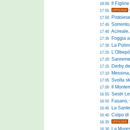
Il Figline
18:00
17:55
UFFICIALE
Pistoiese in 
17:50
Sorrento, 
17:45
Acireale,
17:40
Foggia a ca
17:35
La Polimn
17:30
L'Oltrepò
17:25
Sanremese
17:20
Derby del P
17:15
Messina, 
17:10
Svolta stori
17:05
Il Montem
17:00
Sestri Lev
16:55
Fasano, via al
16:50
La Santegid
16:45
Colpo di m
16:40
16:35
UFFICIALE
La Murese
16:30