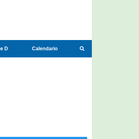
ie D
Calendario