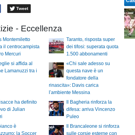
Cal
Tweet
tizie - Eccellenza
ns Montemiletto
Taranto, risposta super
a il centrocampista
dei tifosi: superata quota
ro Mercuri
1.500 abbonamenti
eglie si affida al
«Chi sale adesso su
e Lamanuzzi tra i
questa nave è un
fondatore della
rinascita»: Davis carica
l'ambiente Messina
bisacce ha definito
Il Bagheria rinforza la
ovo di Julian
difesa: arriva Vincenzo
ri
Puleo
ianco è
Il Brancaleone si rinforza
zzurro: la Soccer
sulle corsie esterne con