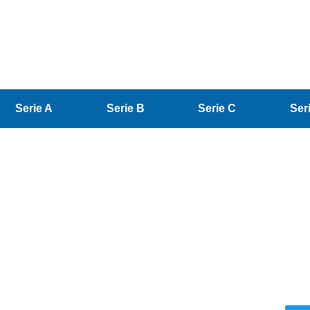
Serie A
Serie B
Serie C
Ser