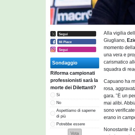
Alla vigilia de
Segui
Giugliano,
Ezi
Mi Piace
momento della 
Segui
una vera e prop
carismatico al
Sondaggio
squadra di rea
Riforma campionati
professionisti sarà la
Capuano ha mes
morte dei Dilettanti?
rosa, aggravat
Si
gara. "È un per
mai alibi. Abb
No
sono verificate
Aspettiamo di saperne
di più
erano in camp
Potrebbe essere
Nonostante il 