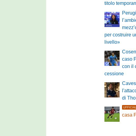
titolo tempora
Perugi
l’ambi
mezz’o
per costruire 
livello»
Cosenz
caso P
con il 
cessione
Cavese
l'attac
di Tho
UFFICIA
casa 