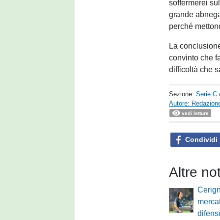
soffermerei sul
grande abnegaz
perché mettono
La conclusione
convinto che f
difficoltà che 
Sezione:
Serie C
Autore: Redazione
vedi letture
Condividi
Altre no
Cerign
mercato
difen