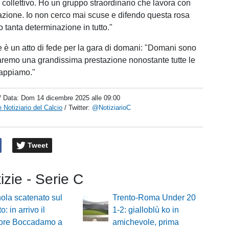
 collettivo. Ho un gruppo straordinario che lavora con
ione. Io non cerco mai scuse e difendo questa rosa
 tanta determinazione in tutto."
 è un atto di fede per la gara di domani: "Domani sono
aremo una grandissima prestazione nonostante tutte le
sappiamo."
/ Data:
Dom 14 dicembre 2025 alle 09:00
 Notiziario del Calcio
/ Twitter:
@NotiziarioC
Tweet
tizie - Serie C
ola scatenato sul
Trento-Roma Under 20
: in arrivo il
1-2: gialloblù ko in
sore Boccadamo a
amichevole, prima