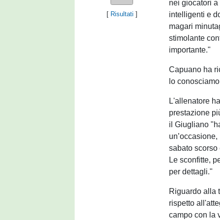
nei giocatori a
intelligenti e
[
Risultati
]
magari minuta
stimolante con
importante."
Capuano ha ric
lo conosciamo 
L'allenatore ha
prestazione pi
il Giugliano "h
un’occasione, h
sabato scorso 
Le sconfitte, p
per dettagli."
Riguardo alla t
rispetto all'at
campo con la vo