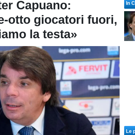
ter Capuano:
In 
otto giocatori fuori,
iamo la testa»
Le p