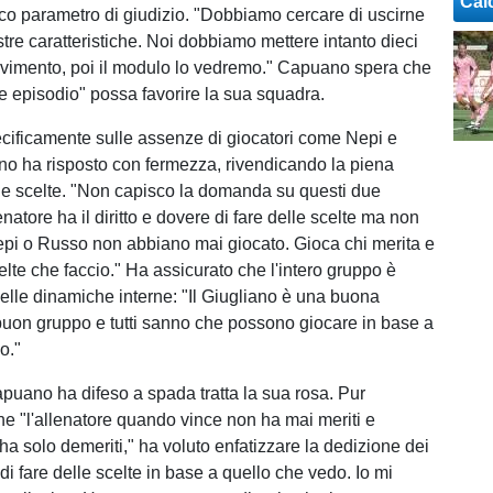
Cal
nico parametro di giudizio. "Dobbiamo cercare di uscirne
stre caratteristiche. Noi dobbiamo mettere intanto dieci
ovimento, poi il modulo lo vedremo." Capuano spera che
 episodio" possa favorire la sua squadra.
ecificamente sulle assenze di giocatori come Nepi e
o ha risposto con fermezza, rivendicando la piena
e scelte. "Non capisco la domanda su questi due
lenatore ha il diritto e dovere di fare delle scelte ma non
pi o Russo non abbiano mai giocato. Gioca chi merita e
elte che faccio." Ha assicurato che l'intero gruppo è
lle dinamiche interne: "Il Giugliano è una buona
uon gruppo e tutti sanno che possono giocare in base a
o."
apuano ha difeso a spada tratta la sua rosa. Pur
 "l'allenatore quando vince non ha mai meriti e
a solo demeriti," ha voluto enfatizzare la dedizione dei
 di fare delle scelte in base a quello che vedo. Io mi