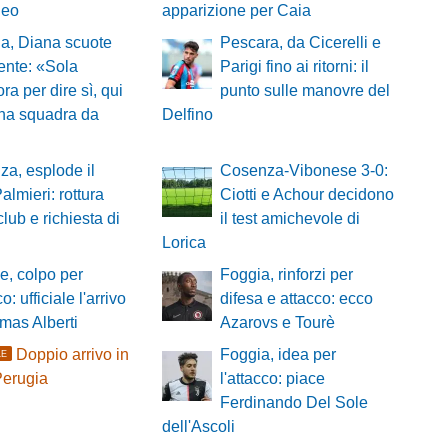
neo
apparizione per Caia
a, Diana scuote
Pescara, da Cicerelli e
ente: «Sola
Parigi fino ai ritorni: il
ra per dire sì, qui
punto sulle manovre del
una squadra da
Delfino
a, esplode il
Cosenza-Vibonese 3-0:
almieri: rottura
Ciotti e Achour decidono
club e richiesta di
il test amichevole di
Lorica
, colpo per
Foggia, rinforzi per
co: ufficiale l'arrivo
difesa e attacco: ecco
mas Alberti
Azarovs e Tourè
Doppio arrivo in
Foggia, idea per
LE
Perugia
l'attacco: piace
Ferdinando Del Sole
dell'Ascoli