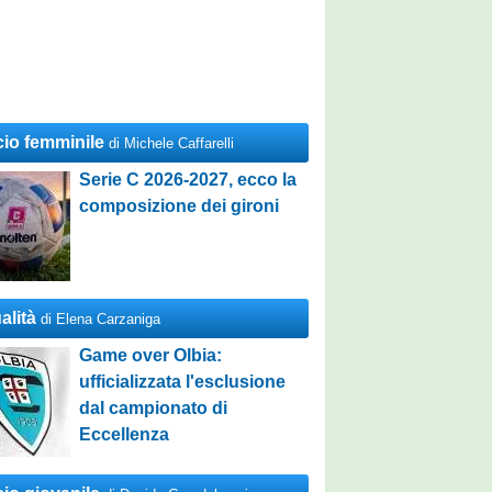
cio femminile
di Michele Caffarelli
Serie C 2026-2027, ecco la
composizione dei gironi
alità
di Elena Carzaniga
Game over Olbia:
ufficializzata l'esclusione
dal campionato di
Eccellenza