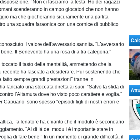
 disposizione. "Non ci fasciamo la testa. Ho dei ragazzi
 domani scenderanno in campo giocatori che non hanno
ggio ma che giocheranno sicuramente una partita
tro una squadra faraonica con una cornice di pubblico
Cal
onosciuto il valore dell'avversario sannita. "L'avversario
bene. Il Benevento ha una rosa di altra categoria."
 toccato il tasto della mentalità, ammettendo che la
ù recente ha lasciato a desiderare. Pur sostenendo che
a fatto sempre grandi prestazioni" tranne in
a lanciato una stoccata diretta ai suoi: "Salvo la sfida di
Attu
contro l'Altamura dove ho visto poco carattere e voglia."
er Capuano, sono spesso "episodi figli di nostri errori e
attica, l'allenatore ha chiarito che il modulo è secondario
teggiamento. "Al di là dei moduli è importante stare in
glia di fare bene." In un momento di grande difficoltà, il