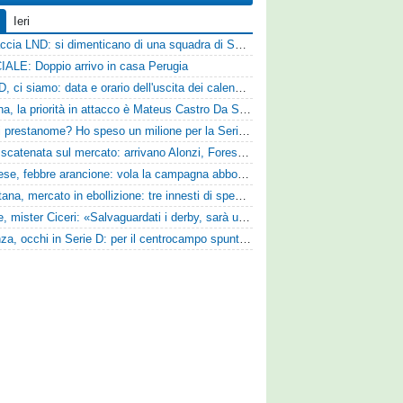
Ieri
Figuraccia LND: si dimenticano di una squadra di Serie D, è da rifare il programma Coppa Italia
IALE: Doppio arrivo in casa Perugia
Serie D, ci siamo: data e orario dell'uscita dei calendari ufficiali
Reggina, la priorità in attacco è Mateus Castro Da Silva: ore decisive per la fumata bianca
«Quali prestanome? Ho speso un milione per la Serie D»: Bandecchi rompe il silenzio sul futuro della Ternana
SPAL scatenata sul mercato: arrivano Alonzi, Foresta, Munaretto e Tobia
Pistoiese, febbre arancione: vola la campagna abbonamenti, superata quota 750 tessere
Casertana, mercato in ebollizione: tre innesti di spessore per lo scacchiere di Vinicio Espinal
Varese, mister Ciceri: «Salvaguardati i derby, sarà un campionato avvincente»
Cosenza, occhi in Serie D: per il centrocampo spunta anche Gerardo Di Gilio