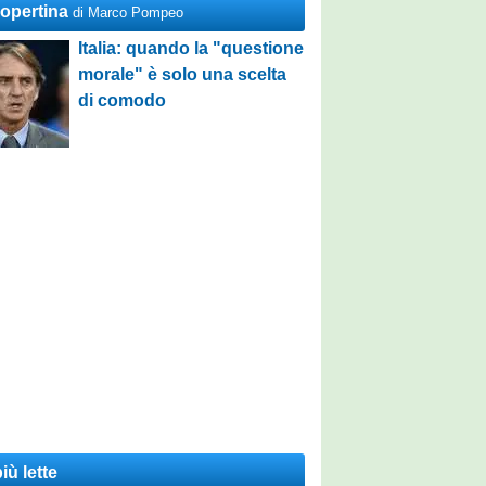
Copertina
di Marco Pompeo
Italia: quando la "questione
morale" è solo una scelta
di comodo
iù lette