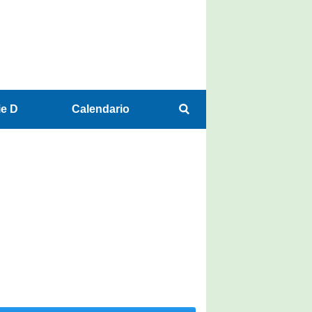
ie D
Calendario