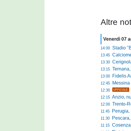
Altre not
Venerdì 07 
Stadio "Brus
14:00
Calciomercato 
13:45
Cerignola sc
13:30
Ternana, col
13:15
Fidelis Andria, C
13:00
Messina sc
12:45
12:30
UFFICIALE
Anzio, nuo
12:15
Trento-Roma
12:00
Perugia, Diana
11:45
Pescara, da 
11:30
Cosenza, es
11:15