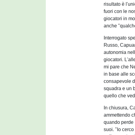
risultato è l'u
fuori con le no
giocatori in m
anche "qualche
Interrogato sp
Russo, Capuan
autonomia nell
giocatori. L'al
mi pare che Ne
in base alle sc
consapevole de
squadra e un b
quello che ved
In chiusura, C
ammettendo che
quando perde h
suoi. "Io cerco