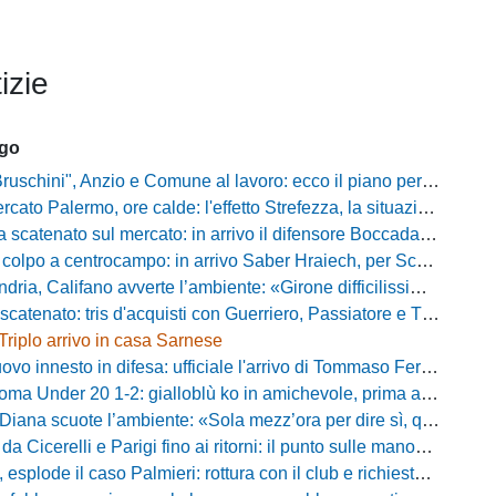
izie
ago
chini", Anzio e Comune al lavoro: ecco il piano per far rientrare i tifosi
Palermo, ore calde: l'effetto Strefezza, la situazione Segre e i nomi per l'attacco
atenato sul mercato: in arrivo il difensore Boccadamo a titolo temporaneo
po a centrocampo: in arrivo Saber Hraiech, per Scappini si attende l'accordo
alifano avverte l’ambiente: «Girone difficilissimo, affascinante e bellissimo: non prometto risultati»
atenato: tris d'acquisti con Guerriero, Passiatore e Theodore
Triplo arrivo in casa Sarnese
vo innesto in difesa: ufficiale l'arrivo di Tommaso Ferraro
 Under 20 1-2: gialloblù ko in amichevole, prima apparizione per Caia
 scuote l’ambiente: «Sola mezz’ora per dire sì, qui per costruire una squadra da livello»
Cicerelli e Parigi fino ai ritorni: il punto sulle manovre del Delfino
plode il caso Palmieri: rottura con il club e richiesta di cessione