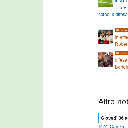
test di
alla V
colpo in difesa
UFFICIA
in atta
Rober
UFFICIA
difesa
Bertol
Altre not
Giovedì 06 
Cairese, dopp
10:00