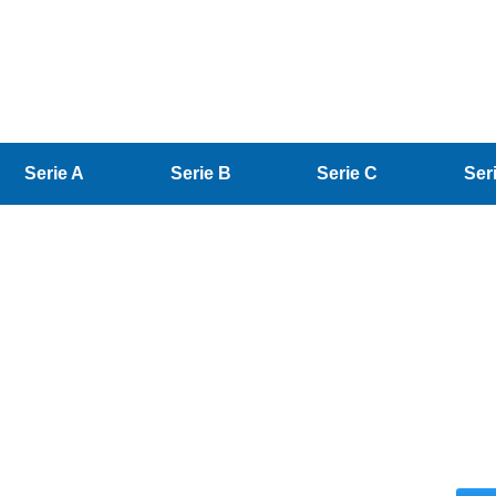
Serie A
Serie B
Serie C
Ser