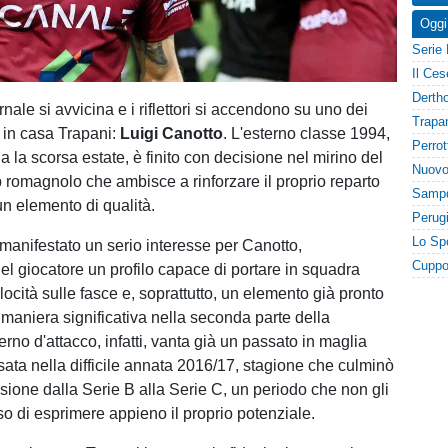
Oggi
rnale si avvicina e i riflettori si accendono su uno dei
i in casa Trapani:
Luigi Canotto
. L'esterno classe 1994,
lia la scorsa estate, è finito con decisione nel mirino del
b romagnolo che ambisce a rinforzare il proprio reparto
un elemento di qualità.
manifestato un serio interesse per Canotto,
el giocatore un profilo capace di portare in squadra
ocità sulle fasce e, soprattutto, un elemento già pronto
 maniera significativa nella seconda parte della
erno d'attacco, infatti, vanta già un passato in maglia
sata nella difficile annata 2016/17, stagione che culminò
ssione dalla Serie B alla Serie C, un periodo che non gli
 di esprimere appieno il proprio potenziale.