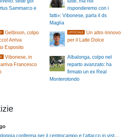
 livello: sette gol
tutte, ma noi
irtus Sammarco e
risponderemo con i
fatti»: Vibonese, parla il ds
Maglia
Gelbison, colpo
Un altro rinnovo
LE
UFFICIALE
cco! Arriva
per il Latte Dolce
to Esposito
Vibonese, in
Albalonga, colpo nel
LE
 arriva Francesco
reparto avanzato: ha
o
firmato un ex Real
Monterotondo
izie
ago
ia conferma per il centrocampo e l'attacco in vista della prossima Eccellenza