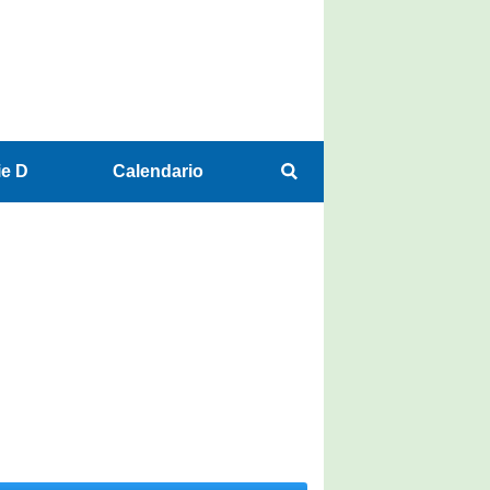
ie D
Calendario