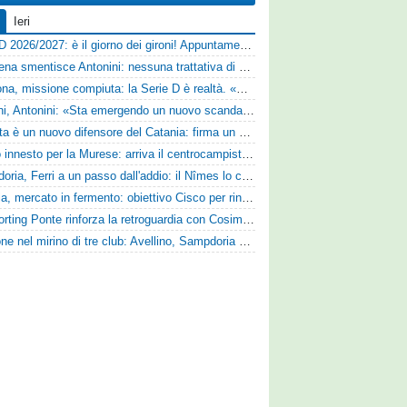
Ieri
Serie D 2026/2027: è il giorno dei gironi! Appuntamento fissato
Il Cesena smentisce Antonini: nessuna trattativa di cessione
Derthona, missione compiuta: la Serie D è realtà. «Siamo una società seria»
Trapani, Antonini: «Sta emergendo un nuovo scandalo»
Perrotta è un nuovo difensore del Catania: firma un contratto annuale
Nuovo innesto per la Murese: arriva il centrocampista Tomas Acosta
Sampdoria, Ferri a un passo dall'addio: il Nîmes lo cerca
Perugia, mercato in fermento: obiettivo Cisco per rinforzare la fascia
Lo Sporting Ponte rinforza la retroguardia con Cosimo Michele Rotondi
Cuppone nel mirino di tre club: Avellino, Sampdoria e Vicenza sull'attaccante dell'Entella