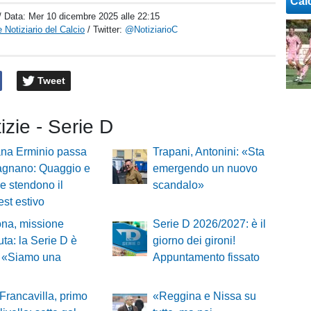
Cal
/ Data:
Mer 10 dicembre 2025 alle 22:15
 Notiziario del Calcio
/ Twitter:
@NotiziarioC
Tweet
tizie - Serie D
ana Erminio passa
Trapani, Antonini: «Sta
agnano: Quaggio e
emergendo un nuovo
 stendono il
scandalo»
est estivo
ona, missione
Serie D 2026/2027: è il
ta: la Serie D è
giorno dei gironi!
. «Siamo una
Appuntamento fissato
 Francavilla, primo
«Reggina e Nissa su