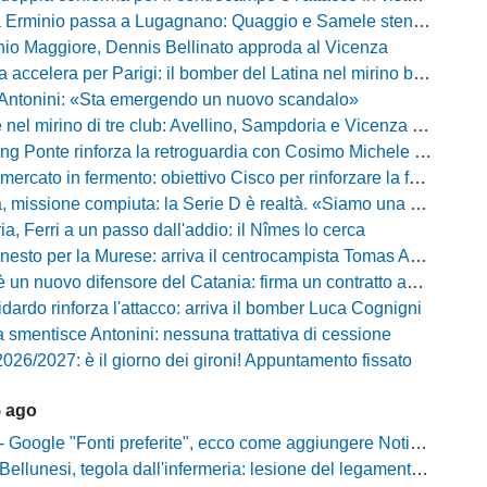
inio passa a Lugagnano: Quaggio e Samele stendono il Piacenza nel test estivo
io Maggiore, Dennis Bellinato approda al Vicenza
 accelera per Parigi: il bomber del Latina nel mirino biancazzurro
 Antonini: «Sta emergendo un nuovo scandalo»
mirino di tre club: Avellino, Sampdoria e Vicenza sull'attaccante dell'Entella
ng Ponte rinforza la retroguardia con Cosimo Michele Rotondi
ercato in fermento: obiettivo Cisco per rinforzare la fascia
missione compiuta: la Serie D è realtà. «Siamo una società seria»
, Ferri a un passo dall'addio: il Nîmes lo cerca
esto per la Murese: arriva il centrocampista Tomas Acosta
 un nuovo difensore del Catania: firma un contratto annuale
fidardo rinforza l'attacco: arriva il bomber Luca Cognigni
 smentisce Antonini: nessuna trattativa di cessione
026/2027: è il giorno dei gironi! Appuntamento fissato
5 ago
gle "Fonti preferite", ecco come aggiungere NotiziarioCalcio alle tue notizie
unesi, tegola dall'infermeria: lesione del legamento crociato per Nicola Masut