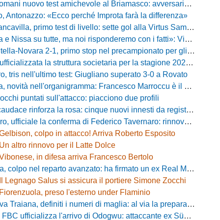
ani nuovo test amichevole al Briamasco: avversaria la Roma Under 20
o, Antonazzo: «Ecco perché Improta farà la differenza»
villa, primo test di livello: sette gol alla Virtus Sammarco e colpo in difesa
issa su tutte, ma noi risponderemo con i fatti»: Vibonese, parla il ds Maglia
-Novara 2-1, primo stop nel precampionato per gli azzurri: Forte ribalta Lartey nel finale
fficializzata la struttura societaria per la stagione 2026-2027
, tris nell'ultimo test: Giugliano superato 3-0 a Rovato
vità nell'organigramma: Francesco Marroccu è il nuovo DG dell'Area Tecnica
occhi puntati sull'attacco: piacciono due profili
caudace rinforza la rosa: cinque nuovi innesti da registrare
fficiale la conferma di Federico Tavernaro: rinnovato il prestito dal Venezia
Gelbison, colpo in attacco! Arriva Roberto Esposito
Un altro rinnovo per il Latte Dolce
Vibonese, in difesa arriva Francesco Bertolo
 colpo nel reparto avanzato: ha firmato un ex Real Monterotondo
Il Legnago Salus si assicura il portiere Simone Zocchi
Fiorenzuola, preso l'esterno under Flaminio
iana, definiti i numeri di maglia: al via la preparazione e la sfida con il Grosseto
 FBC ufficializza l'arrivo di Odogwu: attaccante ex Südtirol