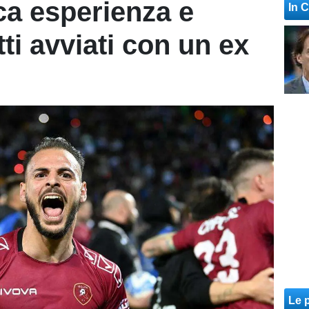
ca esperienza e
In 
tti avviati con un ex
Le p