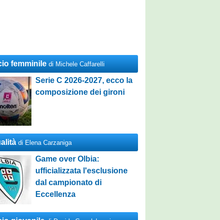
cio femminile
di Michele Caffarelli
Serie C 2026-2027, ecco la
composizione dei gironi
alità
di Elena Carzaniga
Game over Olbia:
ufficializzata l'esclusione
dal campionato di
Eccellenza