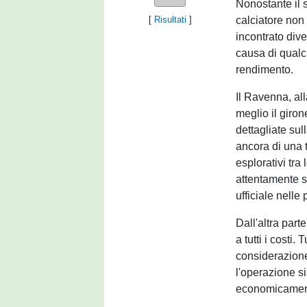
Nonostante il s
calciatore non 
[
Risultati
]
incontrato dive
causa di qualch
rendimento.
Il Ravenna, all
meglio il giron
dettagliate sul
ancora di una t
esplorativi tra 
attentamente se
ufficiale nelle
Dall'altra part
a tutti i costi
considerazione
l'operazione si
economicamente