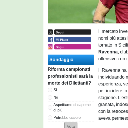
Il mercato inve
Segui
nomi più attes
Mi Piace
tornato in Sici
Segui
Ravenna
, clu
offensivo con 
Sondaggio
Riforma campionati
Il Ravenna ha 
professionisti sarà la
individuando n
morte dei Dilettanti?
esperienza, vel
Si
per incidere in
stagione. L'est
No
granata, indos
Aspettiamo di saperne
di più
con la retroce
Potrebbe essere
aveva permesso