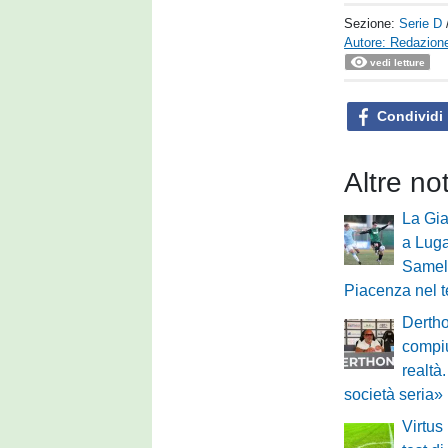
Sezione:
Serie D
Autore: Redazione
vedi letture
Condividi
Altre no
La Gi
a Lug
Samele
Piacenza nel t
Derth
compiu
realtà
società seria»
Virtus