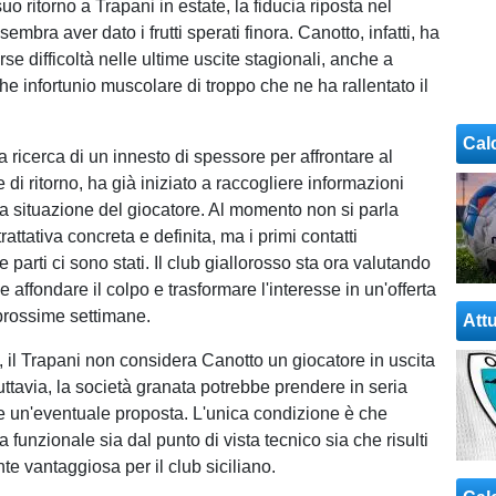
uo ritorno a Trapani in estate, la fiducia riposta nel
sembra aver dato i frutti sperati finora. Canotto, infatti, ha
rse difficoltà nelle ultime uscite stagionali, anche a
e infortunio muscolare di troppo che ne ha rallentato il
Cal
a ricerca di un innesto di spessore per affrontare al
e di ritorno, ha già iniziato a raccogliere informazioni
la situazione del giocatore. Al momento non si parla
rattativa concreta e definita, ma i primi contatti
le parti ci sono stati. Il club giallorosso sta ora valutando
 affondare il colpo e trasformare l'interesse in un'offerta
 prossime settimane.
Attu
e, il Trapani non considera Canotto un giocatore in uscita
. Tuttavia, la società granata potrebbe prendere in seria
 un'eventuale proposta. L'unica condizione è che
a funzionale sia dal punto di vista tecnico sia che risulti
 vantaggiosa per il club siciliano.