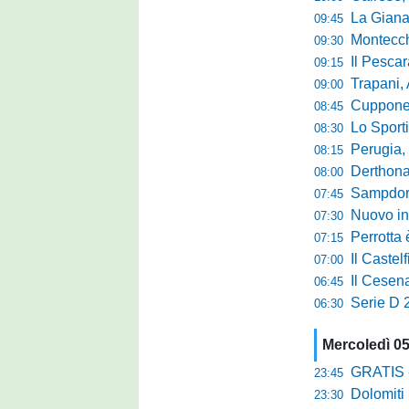
La Giana Erm
09:45
Montecch
09:30
Il Pescara
09:15
Trapani,
09:00
Cuppone nel 
08:45
Lo Sporti
08:30
Perugia, m
08:15
Derthona, 
08:00
Sampdoria
07:45
Nuovo inn
07:30
Perrotta è
07:15
Il Castel
07:00
Il Cesena
06:45
Serie D 2
06:30
Mercoledì 0
GRATIS - Goo
23:45
Dolomiti Bell
23:30