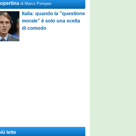
Copertina
di Marco Pompeo
Italia: quando la "questione
morale" è solo una scelta
di comodo
iù lette