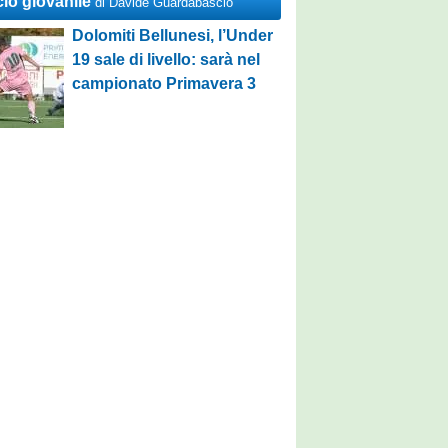
cio giovanile
di Davide Guardabascio
Dolomiti Bellunesi, l’Under
19 sale di livello: sarà nel
campionato Primavera 3