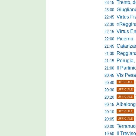
Trento, dom
23:15
Giuglian
23:00
Virtus Franca
22:45
«Reggina e N
22:30
Virtus Entella
22:15
Picerno, u
22:00
Catanzaro
21:45
Reggiana, no
21:30
Perugia, 
21:15
Il Partini
21:00
Vis Pesaro, u
20:45
20:40
UFFICIALE
20:30
UFFICIALE
20:20
UFFICIALE
Albalonga,
20:15
20:10
UFFICIALE
20:05
UFFICIALE
Terranuova Tra
20:00
Il Treviso
19:50