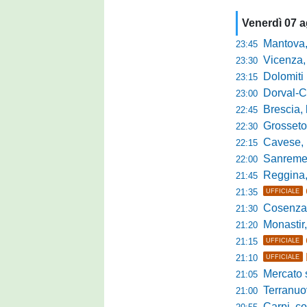
Venerdì 07 
Mantova, parla 
23:45
Vicenza, mister 
23:30
Dolomiti Bellun
23:15
Dorval-Catan
23:00
Brescia, l'a
22:45
Grosseto-Tau A
22:30
Cavese, parlano
22:15
Sanremese s
22:00
Reggina, non
21:45
21:35
UFFICIALE
Cosenza, duris
21:30
Monastir, avan
21:20
21:15
UFFICIALE
21:10
UFFICIALE
Mercato si
21:05
Terranuova Tr
21:00
Carpi, colpo 