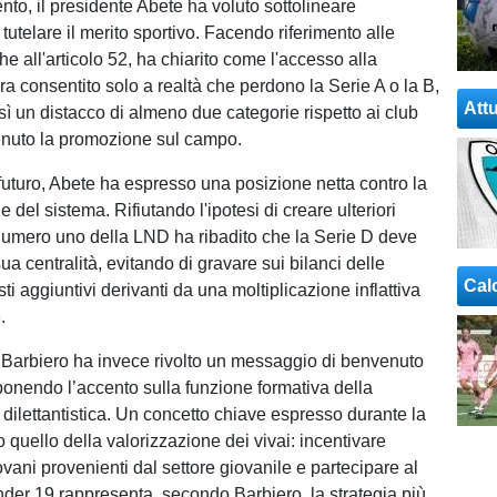
nto, il presidente Abete ha voluto sottolineare
 tutelare il merito sportivo. Facendo riferimento alle
he all'articolo 52, ha chiarito come l'accesso alla
ra consentito solo a realtà che perdono la Serie A o la B,
Attu
ì un distacco di almeno due categorie rispetto ai club
enuto la promozione sul campo.
uturo, Abete ha espresso una posizione netta contro la
del sistema. Rifiutando l'ipotesi di creare ulteriori
il numero uno della LND ha ribadito che la Serie D deve
a centralità, evitando di gravare sui bilanci delle
Cal
ti aggiuntivi derivanti da una moltiplicazione inflattiva
.
e Barbiero ha invece rivolto un messaggio di benvenuto
 ponendo l’accento sulla funzione formativa della
dilettantistica. Un concetto chiave espresso durante la
o quello della valorizzazione dei vivai: incentivare
ovani provenienti dal settore giovanile e partecipare al
er 19 rappresenta, secondo Barbiero, la strategia più