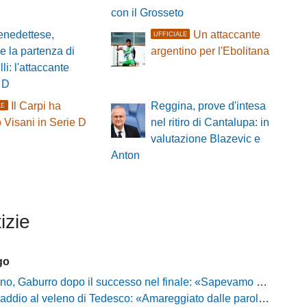
con il Grosseto
nedettese,
Un attaccante
UFFICIALE
le la partenza di
argentino per l'Ebolitana
li: l'attaccante
 D
Il Carpi ha
Reggina, prove d'intesa
LE
 Visani in Serie D
nel ritiro di Cantalupa: in
valutazione Blazevic e
Anton
izie
go
ro dopo il successo nel finale: «Sapevamo che avremmo sofferto, ma si è vista la voglia di vincere»
l veleno di Tedesco: «Amareggiato dalle parole di Alessandro Gaucci, mi hanno ferito umanamente»