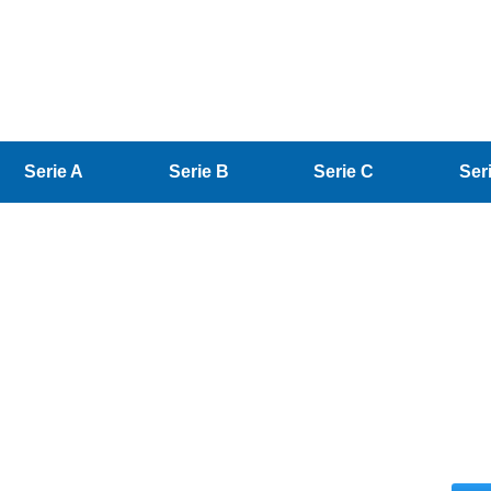
Serie A
Serie B
Serie C
Ser