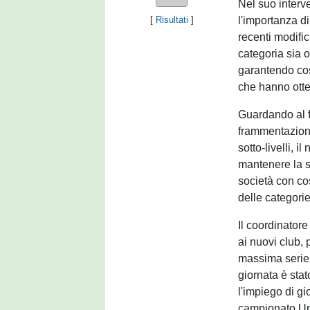
Nel suo interve
l'importanza di
[
Risultati
]
recenti modific
categoria sia o
garantendo cos
che hanno ott
Guardando al f
frammentazione 
sotto-livelli, 
mantenere la su
società con cos
delle categorie
Il coordinator
ai nuovi club,
massima serie 
giornata è stat
l'impiego di gi
campionato Und