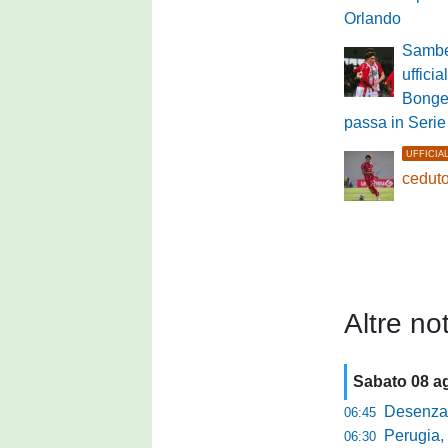
Orlando
Sambe
ufficia
Bongel
passa in Serie
UFFICIA
ceduto
Altre not
Sabato 08 a
Desenzano, Gabur
06:45
Perugia, addio a
06:30