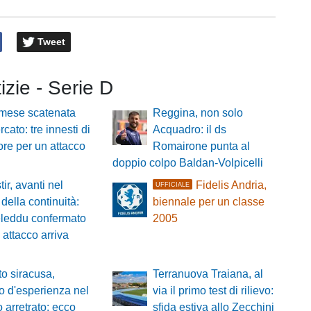
Tweet
tizie - Serie D
mese scatenata
Reggina, non solo
cato: tre innesti di
Acquadro: il ds
re per un attacco
Romairone punta al
doppio colpo Baldan-Volpicelli
ir, avanti nel
Fidelis Andria,
UFFICIALE
della continuità:
biennale per un classe
leddu confermato
2005
 attacco arriva
o siracusa,
Terranuova Traiana, al
zo d'esperienza nel
via il primo test di rilievo:
o arretrato: ecco
sfida estiva allo Zecchini