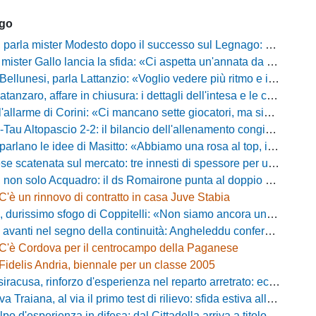
ago
mister Modesto dopo il successo sul Legnago: "Buona tenuta nervosa, ma dobbiamo migliorare"
Gallo lancia la sfida: «Ci aspetta un'annata da protagonisti in B, ma qui nessuno ha il posto fisso»
esi, parla Lattanzio: «Voglio vedere più ritmo e intensità, dobbiamo lasciare tutto sul campo»
zaro, affare in chiusura: i dettagli dell'intesa e le cifre dell'operazione
llarme di Corini: «Ci mancano sette giocatori, ma siamo una squadra forte»
ltopascio 2-2: il bilancio dell'allenamento congiunto e la risposta dei nuovi arrivi
 le idee di Masitto: «Abbiamo una rosa al top, il pubblico del Lamberti ci spingerà lontano»
catenata sul mercato: tre innesti di spessore per un attacco da sogni
 solo Acquadro: il ds Romairone punta al doppio colpo Baldan-Volpicelli
C'è un rinnovo di contratto in casa Juve Stabia
simo sfogo di Coppitelli: «Non siamo ancora una squadra, ora serve tirare una riga!»
ti nel segno della continuità: Angheleddu confermato in panchina, in attacco arriva Loru
C'è Cordova per il centrocampo della Paganese
Fidelis Andria, biennale per un classe 2005
racusa, rinforzo d'esperienza nel reparto arretrato: ecco Orlando
aiana, al via il primo test di rilievo: sfida estiva allo Zecchini con il Grosseto
d'esperienza in difesa: dal Cittadella arriva a titolo definitivo Riccardo Gatti