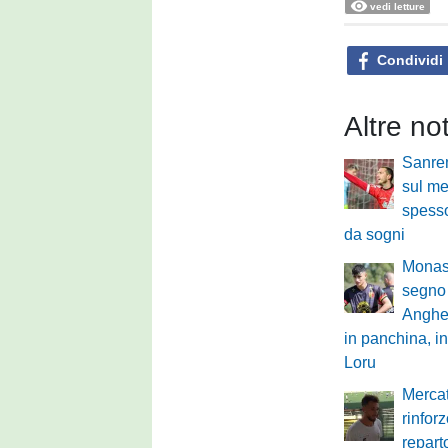
vedi letture
Condividi
Altre no
Sanre
sul mer
spesso
da sogni
Monast
segno 
Anghe
in panchina, in
Loru
Mercat
rinfor
repart