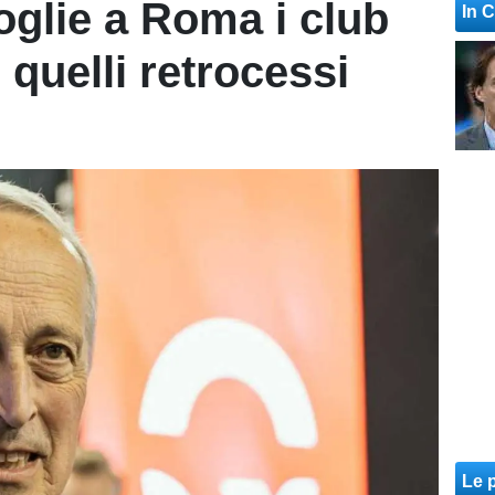
oglie a Roma i club
In 
quelli retrocessi
Le p