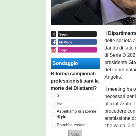
Il
Dipartiment
Segui
delle società 
Mi Piace
dando di fatto 
Segui
di Serie D 202
presidente Gia
Sondaggio
del coordinator
Riforma campionati
Angelis.
professionisti sarà la
morte dei Dilettanti?
Il meeting ha o
Si
necessari per l
ufficializzato 
No
procedere con 
Aspettiamo di saperne
di più
ammissione dov
Potrebbe essere
che va dal 3 al