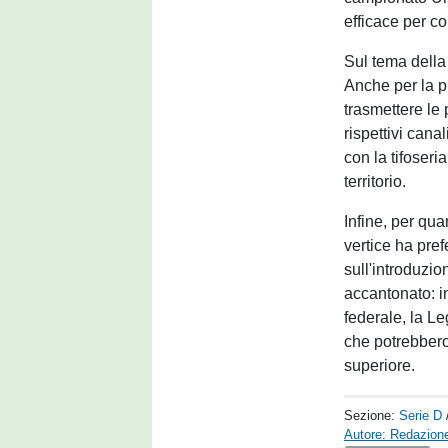
efficace per co
Sul tema della 
Anche per la p
trasmettere le 
rispettivi cana
con la tifoseri
territorio.
Infine, per qu
vertice ha pref
sull'introduzi
accantonato: in
federale, la L
che potrebbero
superiore.
Sezione:
Serie D
Autore: Redazione