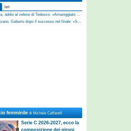
Ieri
Perugia, addio al veleno di Tedesco: «Amareggiato dalle parole di Alessandro Gaucci, mi hanno ferito umanamente»
Desenzano, Gaburro dopo il successo nel finale: «Sapevamo che avremmo sofferto, ma si è vista la voglia di vincere»
cio femminile
di Michele Caffarelli
Serie C 2026-2027, ecco la
composizione dei gironi