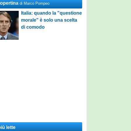
Copertina
di Marco Pompeo
Italia: quando la "questione
morale" è solo una scelta
di comodo
iù lette