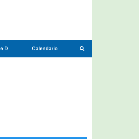
ie D
Calendario