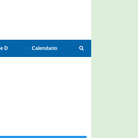
ie D
Calendario