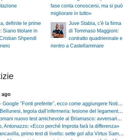
utazione
fase conta conoscersi, ma si può
migliorare in tutto»
, definite le prime
Juve Stabia, c'è la firma
 Siano titolare in
di Tommaso Maggioni:
 Cristian Shpendi
contratto quadriennale e
onero
rientro a Castellammare
izie
5 ago
gle "Fonti preferite", ecco come aggiungere NotiziarioCalcio alle tue notizie
unesi, tegola dall'infermeria: lesione del legamento crociato per Nicola Masut
ani nuovo test amichevole al Briamasco: avversaria la Roma Under 20
o, Antonazzo: «Ecco perché Improta farà la differenza»
villa, primo test di livello: sette gol alla Virtus Sammarco e colpo in difesa