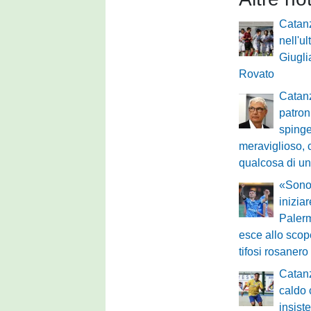
Catanz
nell'ul
Giugli
Rovato
Catanz
patron
spinge
meraviglioso, 
qualcosa di u
«Sono 
inizia
Palerm
esce allo scope
tifosi rosanero
Catanz
caldo 
insist