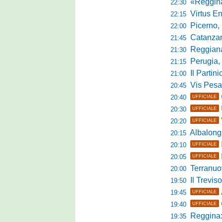
«Reggina e N
22:30
Virtus Entella
22:15
Picerno, u
22:00
Catanzaro
21:45
Reggiana, no
21:30
Perugia, 
21:15
Il Partini
21:00
Vis Pesaro, u
20:45
20:40
UFFICIALE
20:30
UFFICIALE
20:20
UFFICIALE
Albalonga,
20:15
20:10
UFFICIALE
20:05
UFFICIALE
Terranuova Tra
20:00
Il Treviso
19:50
19:45
UFFICIALE
19:40
UFFICIALE
Reggina:
19:35