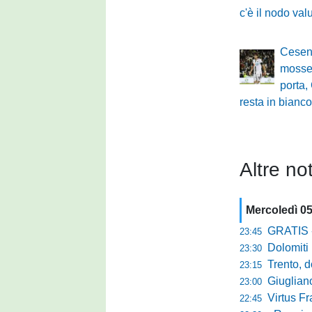
c'è il nodo val
Cesena
mosse:
porta,
resta in bianc
Altre not
Mercoledì 0
GRATIS - Goo
23:45
Dolomiti Bell
23:30
Trento, dom
23:15
Giuglian
23:00
Virtus Franca
22:45