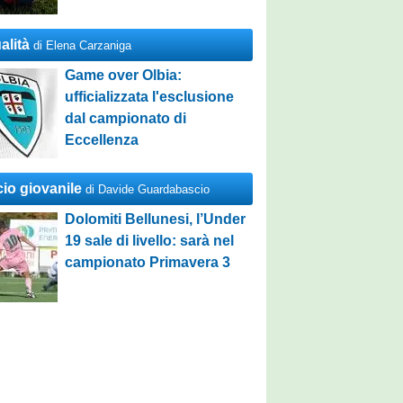
alità
di Elena Carzaniga
Game over Olbia:
ufficializzata l'esclusione
dal campionato di
Eccellenza
cio giovanile
di Davide Guardabascio
Dolomiti Bellunesi, l’Under
19 sale di livello: sarà nel
campionato Primavera 3