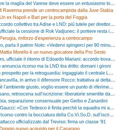
lia del Varese deve essere un entusiasmo totale»: mister Ciceri traccia la strada e carica i biancorossi
Il Ravenna prende un centrocampista dalla Juve Stabia
Un ex Napoli e Bari per la porta del Foggia
 collettivo tra Adise e LND: più tutele per direttori sportivi e collaboratori
iciale la cessione di Rok Vadjunec: il portiere resta in Italia, ecco dove
Perugia, rinforzo d'esperienza a centrocampo
a il patron Noto: «Vedervi spingerci per 90 minuti è meraviglioso, costruiamo qualcosa di unico»
Mattia Morello è un nuovo giocatore della Pro Sesto
 ufficiale il ritorno di Edoardo Mariani: accordo trovato con il Venezia
 annuncia ricorso ma la LND tira dritto: domani i gironi
rospetto per la retroguardia: ingaggiato il centrale Leopoldo Battipaglia
avilla, in arrivo il difensore Rocco: trattativa ai dettagli con il Cosenza
iente giusto, voglio essere un punto di riferimento»: Noah Lewis carica la Dolomiti Bellunesi
 retroscena sull'iscrizione: liberatorie smentite da due calciatori, ecco chi
bia, separazione consensuale per Gerbo e Zanardini
aucci: «Con Tedesco è finita perché la squadra mi addormentava»
orso contro la bocciatura della Co.Vi.So.D. sull'iscrizione in Serie D
attacco ufficializzato dal Treviso: firma un classe '91
Doppio nuovo acquisto per il Casarano