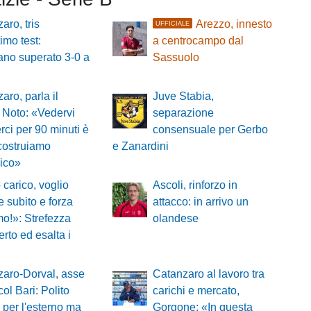
aro, tris
Arezzo, innesto
UFFICIALE
timo test:
a centrocampo dal
ano superato 3-0 a
Sassuolo
aro, parla il
Juve Stabia,
 Noto: «Vedervi
separazione
rci per 90 minuti è
consensuale per Gerbo
costruiamo
e Zanardini
nico»
carico, voglio
Ascoli, rinforzo in
re subito e forza
attacco: in arrivo un
o!»: Strefezza
olandese
rto ed esalta i
aro-Dorval, asse
Catanzaro al lavoro tra
col Bari: Polito
carichi e mercato,
e per l'esterno ma
Gorgone: «In questa