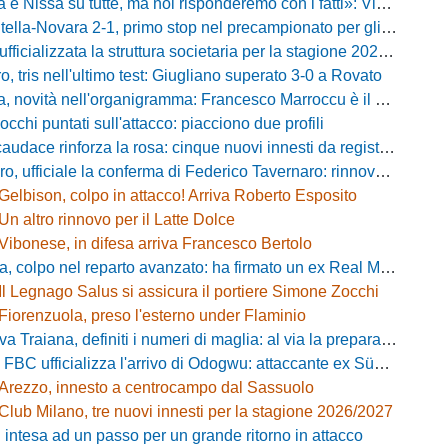
issa su tutte, ma noi risponderemo con i fatti»: Vibonese, parla il ds Maglia
-Novara 2-1, primo stop nel precampionato per gli azzurri: Forte ribalta Lartey nel finale
fficializzata la struttura societaria per la stagione 2026-2027
, tris nell'ultimo test: Giugliano superato 3-0 a Rovato
vità nell'organigramma: Francesco Marroccu è il nuovo DG dell'Area Tecnica
occhi puntati sull'attacco: piacciono due profili
caudace rinforza la rosa: cinque nuovi innesti da registrare
fficiale la conferma di Federico Tavernaro: rinnovato il prestito dal Venezia
Gelbison, colpo in attacco! Arriva Roberto Esposito
Un altro rinnovo per il Latte Dolce
Vibonese, in difesa arriva Francesco Bertolo
 colpo nel reparto avanzato: ha firmato un ex Real Monterotondo
Il Legnago Salus si assicura il portiere Simone Zocchi
Fiorenzuola, preso l'esterno under Flaminio
iana, definiti i numeri di maglia: al via la preparazione e la sfida con il Grosseto
 FBC ufficializza l'arrivo di Odogwu: attaccante ex Südtirol
Arezzo, innesto a centrocampo dal Sassuolo
Club Milano, tre nuovi innesti per la stagione 2026/2027
 intesa ad un passo per un grande ritorno in attacco