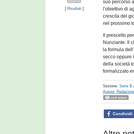
suo percorso a
l'obiettivo di 
[
Risultati
]
crescita del g
nel prossimo t
Il prescelto pe
Nunziante. Il 
la formula dell
secco oppure i
della società 
formalizzato en
Sezione:
Serie B
Autore: Redazione
vedi letture
Condividi
Altre no