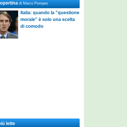
Copertina
di Marco Pompeo
Italia: quando la "questione
morale" è solo una scelta
di comodo
iù lette