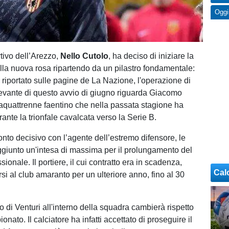
Oggi
rtivo dell’Arezzo,
Nello Cutolo
, ha deciso di iniziare la
lla nuova rosa ripartendo da un pilastro fondamentale:
 riportato sulle pagine de La Nazione, l'operazione di
levante di questo avvio di giugno riguarda Giacomo
ntaquattrenne faentino che nella passata stagione ha
urante la trionfale cavalcata verso la Serie B.
nto decisivo con l’agente dell’estremo difensore, le
ggiunto un'intesa di massima per il prolungamento del
sionale. Il portiere, il cui contratto era in scadenza,
Cal
si al club amaranto per un ulteriore anno, fino al 30
olo di Venturi all'interno della squadra cambierà rispetto
onato. Il calciatore ha infatti accettato di proseguire il