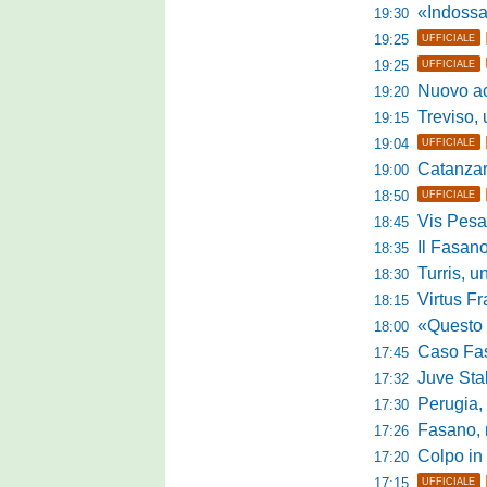
«Indossare la mag
19:30
19:25
UFFICIALE
19:25
UFFICIALE
Nuovo accordo
19:20
Treviso, uff
19:15
19:04
UFFICIALE
Catanzaro, parl
19:00
18:50
UFFICIALE
Vis Pesaro,
18:45
Il Fasano
18:35
Turris, un p
18:30
Virtus Franc
18:15
«Questo è l'amb
18:00
Caso Fasano,
17:45
Juve Sta
17:32
Perugia, G
17:30
Fasano, ric
17:26
Colpo in 
17:20
17:15
UFFICIALE