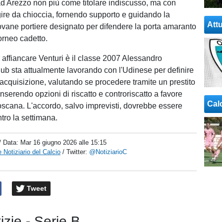
d Arezzo non più come titolare indiscusso, ma con
agire da chioccia, fornendo supporto e guidando la
Attu
iovane portiere designato per difendere la porta amaranto
orneo cadetto.
r affiancare Venturi è il classe 2007 Alessandro
club sta attualmente lavorando con l'Udinese per definire
'acquisizione, valutando se procedere tramite un prestito
nserendo opzioni di riscatto e controriscatto a favore
Cal
toscana. L'accordo, salvo imprevisti, dovrebbe essere
tro la settimana.
/ Data:
Mar 16 giugno 2026 alle 15:15
 Notiziario del Calcio
/ Twitter:
@NotiziarioC
Tweet
tizie - Serie B