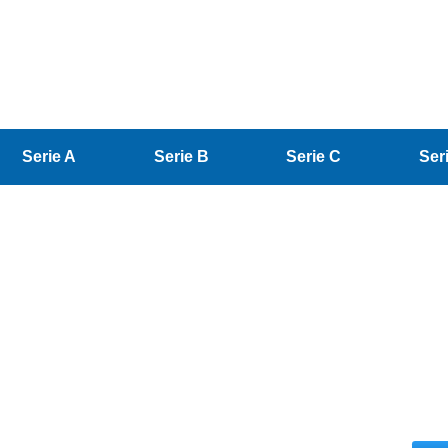
Serie A
Serie B
Serie C
Ser