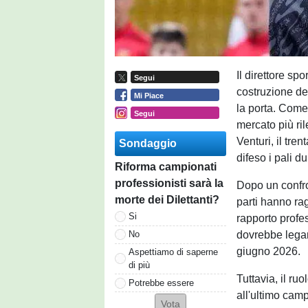
Il direttore spo
Segui
costruzione de
Mi Piace
la porta. Come
Segui
mercato più ri
Venturi, il tre
Sondaggio
difeso i pali d
Riforma campionati
professionisti sarà la
Dopo un confro
morte dei Dilettanti?
parti hanno ra
Si
rapporto profes
dovrebbe legar
No
giugno 2026.
Aspettiamo di saperne
di più
Tuttavia, il ru
Potrebbe essere
all'ultimo campi