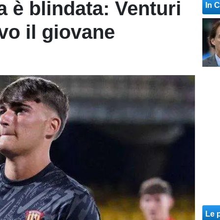
a è blindata: Venturi
In 
ivo il giovane
Le p