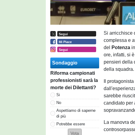
Si arricchisce 
Segui
complessa e av
Mi Piace
del
Potenza
i
Segui
ore, infatti, si
pensieri della 
Sondaggio
della squadra.
Riforma campionati
professionisti sarà la
Il protagonista
morte dei Dilettanti?
dall'esperienz
Si
sarebbe riuscit
candidato per 
No
sopravanzando 
Aspettiamo di saperne
di più
La manovra de
Potrebbe essere
controsorpasso 