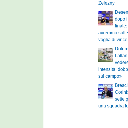
Zelezny
Desen
dopo i
final
avremmo soffert
voglia di vinc
Dolomi
Lattan
vedere
intensità, dobb
sul campo»
Bresci
Corin
sette 
una squadra fo