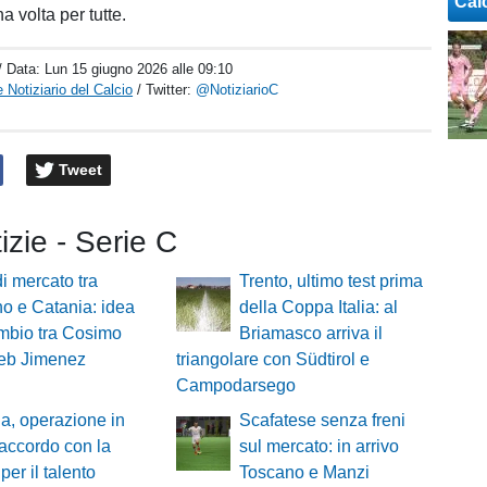
Cal
a volta per tutte.
/ Data:
Lun 15 giugno 2026 alle 09:10
 Notiziario del Calcio
/ Twitter:
@NotiziarioC
Tweet
tizie - Serie C
i mercato tra
Trento, ultimo test prima
no e Catania: idea
della Coppa Italia: al
mbio tra Cosimo
Briamasco arriva il
leb Jimenez
triangolare con Südtirol e
Campodarsego
a, operazione in
Scafatese senza freni
 accordo con la
sul mercato: in arrivo
er il talento
Toscano e Manzi