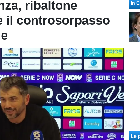
za, ribaltone
In 
è il controsorpasso
le
Le p