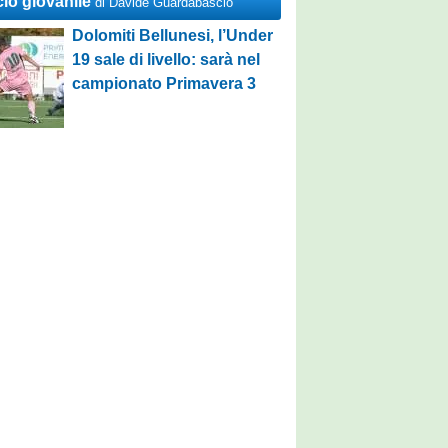
cio giovanile
di Davide Guardabascio
Dolomiti Bellunesi, l’Under
19 sale di livello: sarà nel
campionato Primavera 3