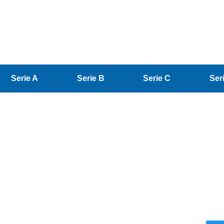
Serie A
Serie B
Serie C
Ser