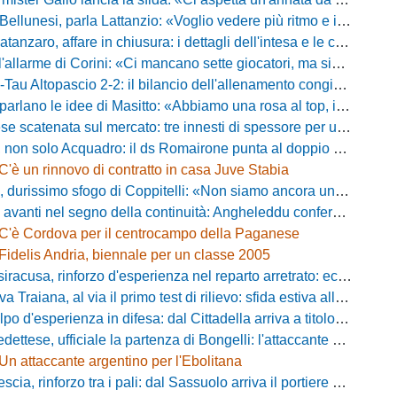
esi, parla Lattanzio: «Voglio vedere più ritmo e intensità, dobbiamo lasciare tutto sul campo»
zaro, affare in chiusura: i dettagli dell'intesa e le cifre dell'operazione
llarme di Corini: «Ci mancano sette giocatori, ma siamo una squadra forte»
ltopascio 2-2: il bilancio dell'allenamento congiunto e la risposta dei nuovi arrivi
 le idee di Masitto: «Abbiamo una rosa al top, il pubblico del Lamberti ci spingerà lontano»
catenata sul mercato: tre innesti di spessore per un attacco da sogni
 solo Acquadro: il ds Romairone punta al doppio colpo Baldan-Volpicelli
C'è un rinnovo di contratto in casa Juve Stabia
simo sfogo di Coppitelli: «Non siamo ancora una squadra, ora serve tirare una riga!»
ti nel segno della continuità: Angheleddu confermato in panchina, in attacco arriva Loru
C'è Cordova per il centrocampo della Paganese
Fidelis Andria, biennale per un classe 2005
racusa, rinforzo d'esperienza nel reparto arretrato: ecco Orlando
aiana, al via il primo test di rilievo: sfida estiva allo Zecchini con il Grosseto
d'esperienza in difesa: dal Cittadella arriva a titolo definitivo Riccardo Gatti
ese, ufficiale la partenza di Bongelli: l'attaccante passa in Serie D
Un attaccante argentino per l'Ebolitana
ia, rinforzo tra i pali: dal Sassuolo arriva il portiere Gioele Zacchi