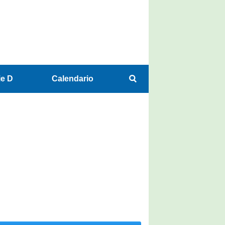
ie D
Calendario