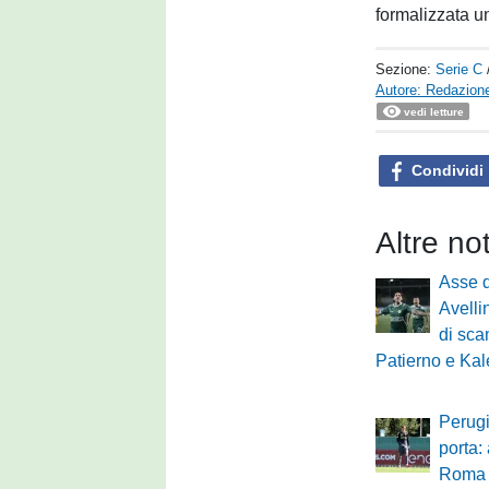
formalizzata un
Sezione:
Serie C
Autore: Redazione
vedi letture
Condividi
Altre no
Asse d
Avelli
di sca
Patierno e Ka
Perugi
porta:
Roma p