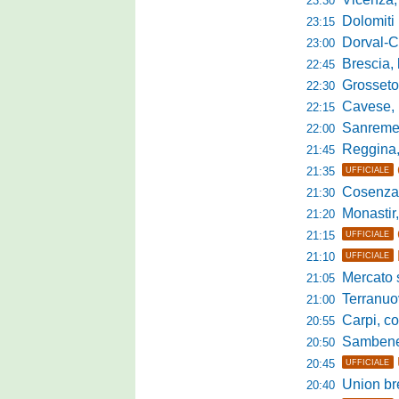
23:30
Dolomiti Bellun
23:15
Dorval-Catan
23:00
Brescia, l'a
22:45
Grosseto-Tau A
22:30
Cavese, parlano
22:15
Sanremese s
22:00
Reggina, non
21:45
21:35
UFFICIALE
Cosenza, duris
21:30
Monastir, avan
21:20
21:15
UFFICIALE
21:10
UFFICIALE
Mercato si
21:05
Terranuova Tr
21:00
Carpi, colpo 
20:55
Sambenedett
20:50
20:45
UFFICIALE
Union bresc
20:40