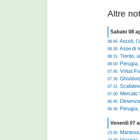
Altre not
Sabato 08 a
Ascoli, l'allarme d
08:45
Asse di merca
08:30
Trento, ultimo 
08:15
Perugia, o
08:00
Virtus Francav
07:45
Ghiviborgo, al
07:30
Scafatese se
07:15
Mercato Sante
07:00
Desenzano, Gabur
06:45
Perugia, addio a
06:30
Venerdì 07 
Mantova, parla 
23:45
Vicenza, mister 