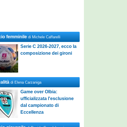
cio femminile
di Michele Caffarelli
Serie C 2026-2027, ecco la
composizione dei gironi
alità
di Elena Carzaniga
Game over Olbia:
ufficializzata l'esclusione
dal campionato di
Eccellenza