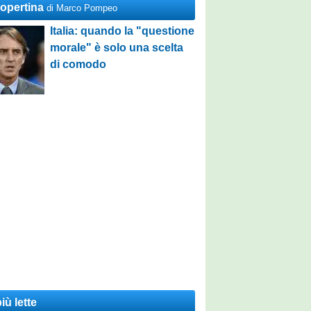
Copertina
di Marco Pompeo
Italia: quando la "questione
morale" è solo una scelta
di comodo
iù lette