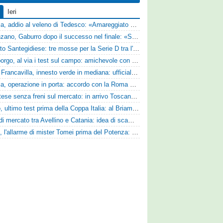
Ieri
Perugia, addio al veleno di Tedesco: «Amareggiato dalle parole di Alessandro Gaucci, mi hanno ferito umanamente»
Desenzano, Gaburro dopo il successo nel finale: «Sapevamo che avremmo sofferto, ma si è vista la voglia di vincere»
Mercato Santegidiese: tre mosse per la Serie D tra l'ingaggio di Diakhate e due rinnovi chiave
Ghiviborgo, al via i test sul campo: amichevole con il Fratres Perignano e sguardo al nuovo girone E
Virtus Francavilla, innesto verde in mediana: ufficiale l'arrivo del classe 2008 Gianluca Ajello
Perugia, operazione in porta: accordo con la Roma per il talento Zelezny
Scafatese senza freni sul mercato: in arrivo Toscano e Manzi dall'Avellino per la Serie C
Trento, ultimo test prima della Coppa Italia: al Briamasco arriva il triangolare con Südtirol e Campodarsego
Asse di mercato tra Avellino e Catania: idea di scambio tra Cosimo Patierno e Kaleb Jimenez
Ascoli, l'allarme di mister Tomei prima del Potenza: «Mettiamoci l'elmetto, l'obiettivo è la salvezza e non dobbiamo vendere fumo!»