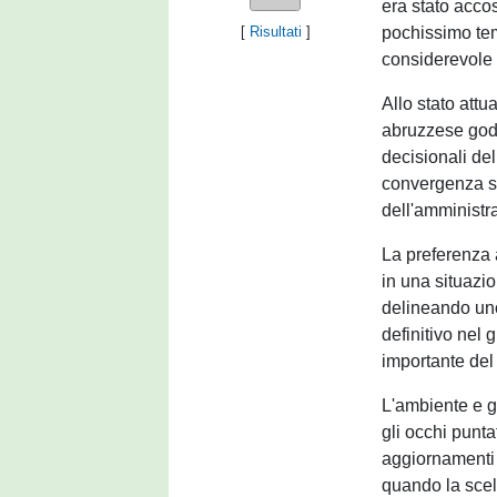
era stato acco
pochissimo te
[
Risultati
]
considerevole 
Allo stato attu
abruzzese gode
decisionali de
convergenza sia
dell'amministr
La preferenza 
in una situazio
delineando uno
definitivo nel 
importante del
L'ambiente e gl
gli occhi punta
aggiornamenti 
quando la scel