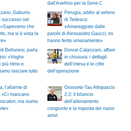
dall'Avellino per la Serie C
zano, Gaburro
Perugia, addio al veleno
l successo nel
di Tedesco:
e: «Sapevamo che
«Amareggiato dalle
o, ma si è vista la
parole di Alessandro Gaucci, mi
ere»
hanno ferito umanamente»
ti Bellunesi, parla
Dorval-Catanzaro, affare
zio: «Voglio
in chiusura: i dettagli
 più ritmo e
dell'intesa e le cifre
iamo lasciare tutto
dell'operazione
a, l'allarme di
Grosseto-Tau Altopascio
i: «Ci mancano
2-2: il bilancio
giocatori, ma siamo
dell'allenamento
rte»
congiunto e la risposta dei nuovi
arrivi