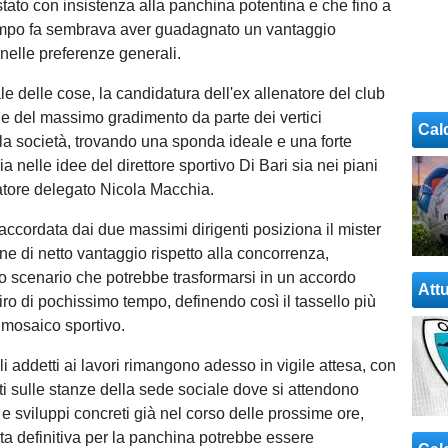
stato con insistenza alla panchina potentina e che fino a
mpo fa sembrava aver guadagnato un vantaggio
nelle preferenze generali.
ale delle cose, la candidatura dell'ex allenatore del club
 del massimo gradimento da parte dei vertici
Cal
lla società, trovando una sponda ideale e una forte
 nelle idee del direttore sportivo Di Bari sia nei piani
atore delegato Nicola Macchia.
accordata dai due massimi dirigenti posiziona il mister
ne di netto vantaggio rispetto alla concorrenza,
 scenario che potrebbe trasformarsi in un accordo
Attu
giro di pochissimo tempo, definendo così il tassello più
 mosaico sportivo.
i addetti ai lavori rimangono adesso in vigile attesa, con
ti sulle stanze della sede sociale dove si attendono
e sviluppi concreti già nel corso delle prossime ore,
ta definitiva per la panchina potrebbe essere