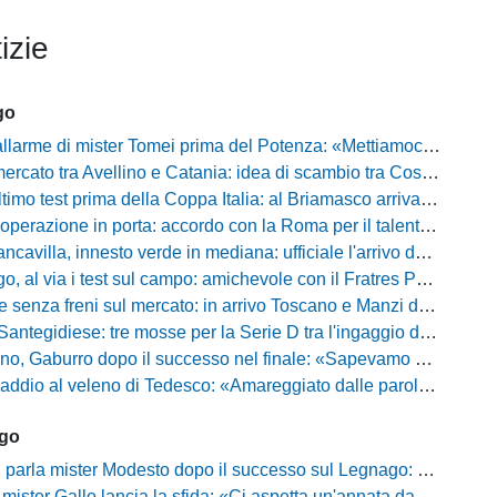
izie
go
i mister Tomei prima del Potenza: «Mettiamoci l'elmetto, l'obiettivo è la salvezza e non dobbiamo vendere fumo!»
to tra Avellino e Catania: idea di scambio tra Cosimo Patierno e Kaleb Jimenez
test prima della Coppa Italia: al Briamasco arriva il triangolare con Südtirol e Campodarsego
perazione in porta: accordo con la Roma per il talento Zelezny
illa, innesto verde in mediana: ufficiale l'arrivo del classe 2008 Gianluca Ajello
 via i test sul campo: amichevole con il Fratres Perignano e sguardo al nuovo girone E
nza freni sul mercato: in arrivo Toscano e Manzi dall'Avellino per la Serie C
gidiese: tre mosse per la Serie D tra l'ingaggio di Diakhate e due rinnovi chiave
ro dopo il successo nel finale: «Sapevamo che avremmo sofferto, ma si è vista la voglia di vincere»
l veleno di Tedesco: «Amareggiato dalle parole di Alessandro Gaucci, mi hanno ferito umanamente»
ago
mister Modesto dopo il successo sul Legnago: "Buona tenuta nervosa, ma dobbiamo migliorare"
Gallo lancia la sfida: «Ci aspetta un'annata da protagonisti in B, ma qui nessuno ha il posto fisso»