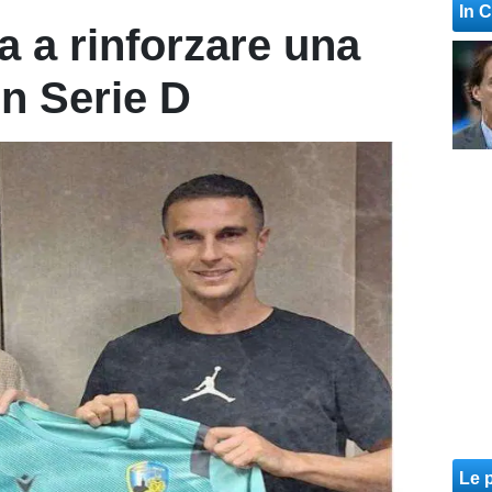
In 
a a rinforzare una
n Serie D
Le p