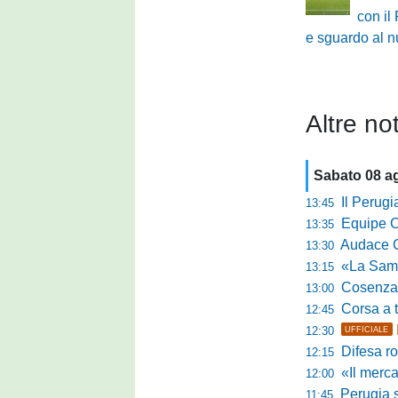
con il
e sguardo al n
Altre not
Sabato 08 a
Il Perugia c
13:45
Equipe Cam
13:35
Audace Cerig
13:30
«La Samb è com
13:15
Cosenza, n
13:00
Corsa a tr
12:45
12:30
UFFICIALE
Difesa ro
12:15
«Il mercato
12:00
Perugia s
11:45