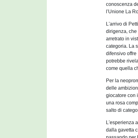
conoscenza del
l'Unione La Roc
L'arrivo di Pe
dirigenza, che 
arretrato in vi
categoria. La s
difensivo offre
potrebbe rivel
come quella ch
Per la neopro
delle ambizioni
giocatore con i
una rosa compet
salto di catego
L'esperienza a
dalla gavetta c
passando per l