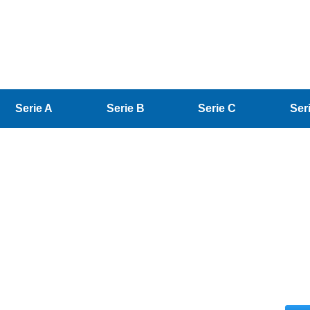
Serie A
Serie B
Serie C
Ser