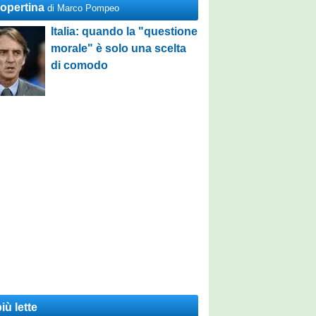
Copertina
di Marco Pompeo
Italia: quando la "questione
morale" è solo una scelta
di comodo
iù lette