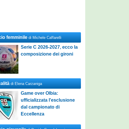
cio femminile
di Michele Caffarelli
Serie C 2026-2027, ecco la
composizione dei gironi
alità
di Elena Carzaniga
Game over Olbia:
ufficializzata l'esclusione
dal campionato di
Eccellenza