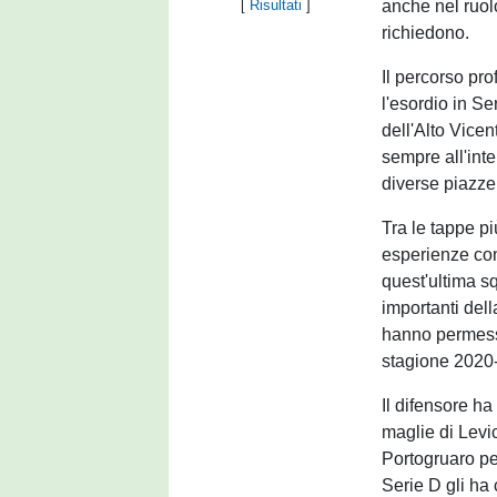
anche nel ruolo
[
Risultati
]
richiedono.
Il percorso pro
l'esordio in Se
dell'Alto Vicen
sempre all'int
diverse piazze
Tra le tappe pi
esperienze co
quest'ultima s
importanti dell
hanno permesso
stagione 2020
Il difensore h
maglie di Levi
Portogruaro pe
Serie D gli ha 