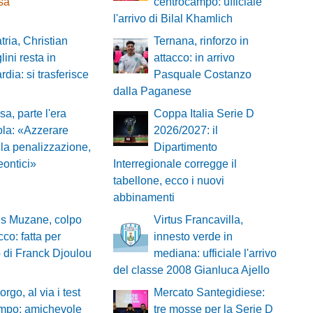
esa
centrocampo: ufficiale
l'arrivo di Bilal Khamlich
tria, Christian
Ternana, rinforzo in
lini resta in
attacco: in arrivo
dia: si trasferisce
Pasquale Costanzo
dalla Paganese
sa, parte l'era
Coppa Italia Serie D
la: «Azzerare
2026/2027: il
 la penalizzazione,
Dipartimento
ontici»
Interregionale corregge il
tabellone, ecco i nuovi
abbinamenti
ns Muzane, colpo
Virtus Francavilla,
cco: fatta per
innesto verde in
vo di Franck Djoulou
mediana: ufficiale l'arrivo
del classe 2008 Gianluca Ajello
rgo, al via i test
Mercato Santegidiese:
ampo: amichevole
tre mosse per la Serie D