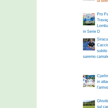
la dif
Pro Pa
Travag
Lombar
in Serie D
Siracu
Caccio
subito
saremo camale
Cjarli
in atta
l'arri
Ghivibo
sul c