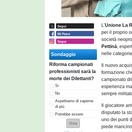
L'
Unione La R
Segui
per il proprio 
Mi Piace
società neopro
Segui
Pettinà
, esper
nelle categorie
Sondaggio
Riforma campionati
Il nuovo acqui
professionisti sarà la
formazione che
morte dei Dilettanti?
campionato dile
Si
esperienza mat
sempre militato
No
Aspettiamo di saperne
Il giocatore ar
di più
disputato la st
Potrebbe essere
uno dei punti d
piede mancino, 