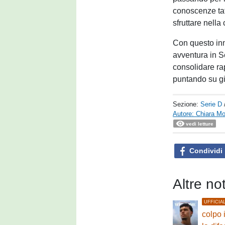
conoscenze tat
sfruttare nella
Con questo inne
avventura in Se
consolidare ra
puntando su gi
Sezione:
Serie D
Autore: Chiara Mo
vedi letture
Condividi
Altre no
UFFICIA
colpo 