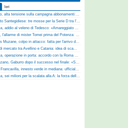
Ieri
Livorno, alta tensione sulla campagna abbonamenti: la stoccata della Curva Nord alla società
Mercato Santegidiese: tre mosse per la Serie D tra l'ingaggio di Diakhate e due rinnovi chiave
Perugia, addio al veleno di Tedesco: «Amareggiato dalle parole di Alessandro Gaucci, mi hanno ferito umanamente»
Ascoli, l'allarme di mister Tomei prima del Potenza: «Mettiamoci l'elmetto, l'obiettivo è la salvezza e non dobbiamo vendere fumo!»
Cjarlins Muzane, colpo in attacco: fatta per l'arrivo di Franck Djoulou
Asse di mercato tra Avellino e Catania: idea di scambio tra Cosimo Patierno e Kaleb Jimenez
Perugia, operazione in porta: accordo con la Roma per il talento Zelezny
Desenzano, Gaburro dopo il successo nel finale: «Sapevamo che avremmo sofferto, ma si è vista la voglia di vincere»
Virtus Francavilla, innesto verde in mediana: ufficiale l'arrivo del classe 2008 Gianluca Ajello
Perugia, sei milioni per la scalata alla A: la forza della nuova societa e il progetto di Alessandro Gaucci