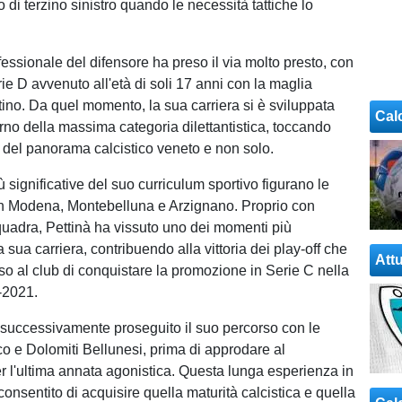
 di terzino sinistro quando le necessità tattiche lo
fessionale del difensore ha preso il via molto presto, con
rie D avvenuto all'età di soli 17 anni con la maglia
tino. Da quel momento, la sua carriera si è sviluppata
Cal
erno della massima categoria dilettantistica, toccando
 del panorama calcistico veneto e non solo.
ù significative del suo curriculum sportivo figurano le
n Modena, Montebelluna e Arzignano. Proprio con
quadra, Pettinà ha vissuto uno dei momenti più
a sua carriera, contribuendo alla vittoria dei play-off che
Attu
 al club di conquistare la promozione in Serie C nella
-2021.
a successivamente proseguito il suo percorso con le
co e Dolomiti Bellunesi, prima di approdare al
r l'ultima annata agonistica. Questa lunga esperienza in
consentito di acquisire quella maturità calcistica e quella