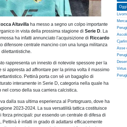
Oggi
occa Altavilla
ha messo a segno un colpo importante
organico in vista della prossima stagione di
Serie D
. La
mossa ha infatti annunciato l'acquisizione di
Riccardo
to difensore centrale mancino con una lunga militanza
 dilettantistiche.
sto rappresenta un innesto di notevole spessore per la
 si appresta ad affrontare per la prima volta il massimo
ttantistico. Pettinà porta con sé un bagaglio di
urato interamente in Serie D, categoria nella quale ha
 nel corso della sua carriera calcistica.
riva dalla sua ultima esperienza al Portogruaro, dove ha
agione 2023-2024. La sua versatilità tattica costituisce
i forza principali: pur essendo un centrale di difesa di
Pettinà è infatti in grado di adattarsi efficacemente