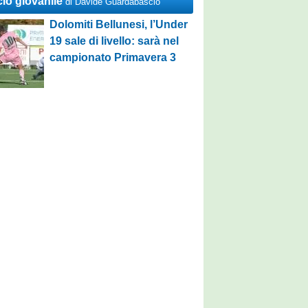
cio giovanile
di Davide Guardabascio
Dolomiti Bellunesi, l’Under
19 sale di livello: sarà nel
campionato Primavera 3