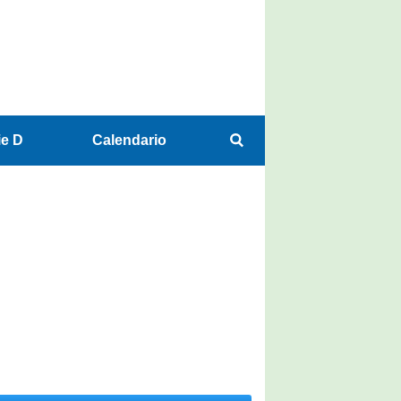
ie D
Calendario