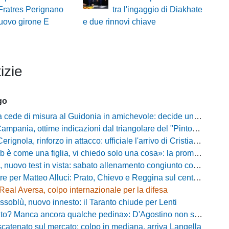
 Fratres Perignano
tra l'ingaggio di Diakhate
uovo girone E
e due rinnovi chiave
izie
go
ede di misura al Guidonia in amichevole: decide un rigore di Zuppel a Bastia
pania, ottime indicazioni dal triangolare del "Pinto": il report
nola, rinforzo in attacco: ufficiale l'arrivo di Cristian Padula dal Torino
e una figlia, vi chiedo solo una cosa»: la promessa di Vittorio Massi commuove la piazza
uovo test in vista: sabato allenamento congiunto con il Bisignano
e per Matteo Alluci: Prato, Chievo e Reggina sul centrocampista
Real Aversa, colpo internazionale per la difesa
ssoblù, nuovo innesto: il Taranto chiude per Lenti
? Manca ancora qualche pedina»: D'Agostino non si ferma e punta in alto
catenato sul mercato: colpo in mediana, arriva Langella