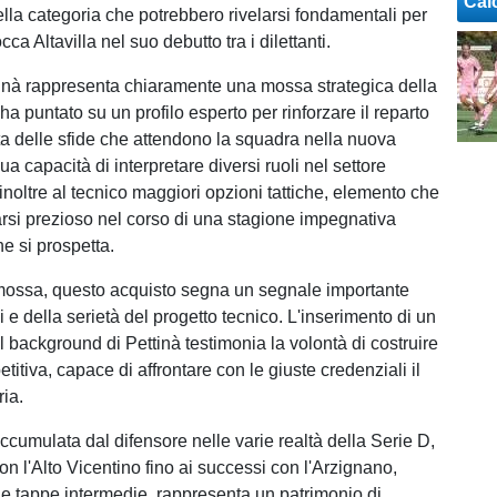
Cal
la categoria che potrebbero rivelarsi fondamentali per
ca Altavilla nel suo debutto tra i dilettanti.
ttinà rappresenta chiaramente una mossa strategica della
ha puntato su un profilo esperto per rinforzare il reparto
sta delle sfide che attendono la squadra nella nuova
ua capacità di interpretare diversi ruoli nel settore
 inoltre al tecnico maggiori opzioni tattiche, elemento che
arsi prezioso nel corso di una stagione impegnativa
e si prospetta.
mossa, questo acquisto segna un segnale importante
 e della serietà del progetto tecnico. L'inserimento di un
l background di Pettinà testimonia la volontà di costruire
itiva, capace di affrontare con le giuste credenziali il
ria.
ccumulata dal difensore nelle varie realtà della Serie D,
on l'Alto Vicentino fino ai successi con l'Arzignano,
e tappe intermedie, rappresenta un patrimonio di