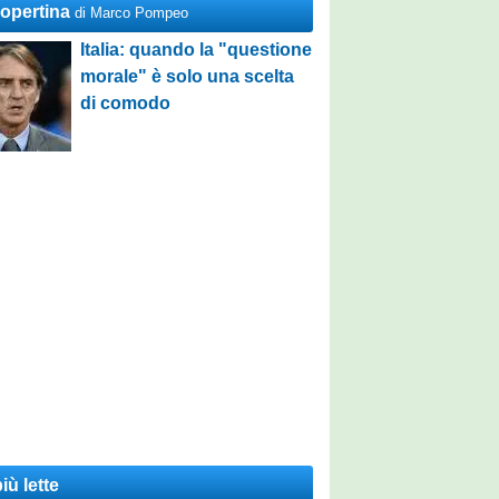
Copertina
di Marco Pompeo
Italia: quando la "questione
morale" è solo una scelta
di comodo
iù lette