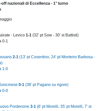
off nazionali di Eccellenza - 1° turno
o
 maggio
irate - Levico
1-1
(32' pt Sow - 30' st Battisti)
a 0-1
Fossano
2-1
(13' pt Cosentino, 24' pt Monteiro Barbosa -
a)
a 1-0
 Soncinese
0-1
(38' pt Pagano su rigore)
a 0-0
Nuovo Pordenone
3-1
(6' pt Morelli, 35' pt Morelli, 7' st