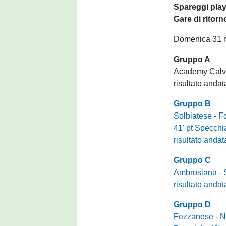
Spareggi play-
Gare di ritorn
Domenica 31
Gruppo A
Academy Calva
risultato andat
Gruppo B
Solbiatese - 
41' pt Specchi
risultato andat
Gruppo C
Ambrosiana -
risultato andat
Gruppo D
Fezzanese - 