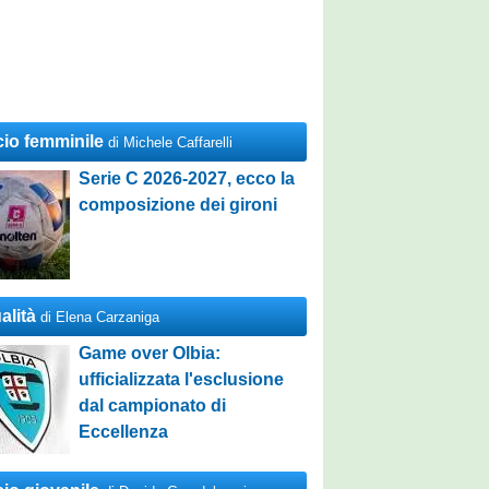
cio femminile
di Michele Caffarelli
Serie C 2026-2027, ecco la
composizione dei gironi
alità
di Elena Carzaniga
Game over Olbia:
ufficializzata l'esclusione
dal campionato di
Eccellenza