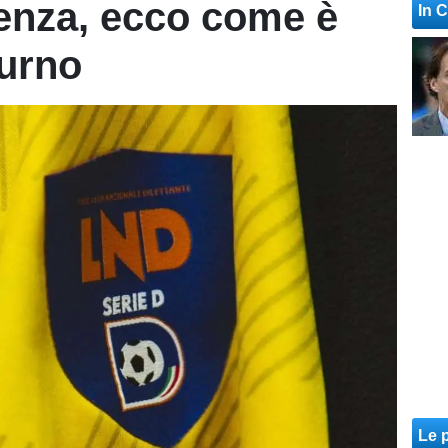
lenza, ecco come è
In 
turno
Le p