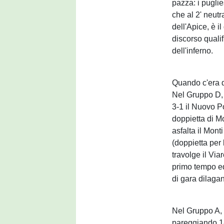
pazza: i puglie
che al 2' neutr
dell'Apice, è i
discorso quali
dell'inferno.
Quando c'era d
Nel Gruppo D, 
3-1 il Nuovo Po
doppietta di M
asfalta il Mon
(doppietta per
travolge il Via
primo tempo equ
di gara dilaga
Nel Gruppo A, i
pareggiando 1-