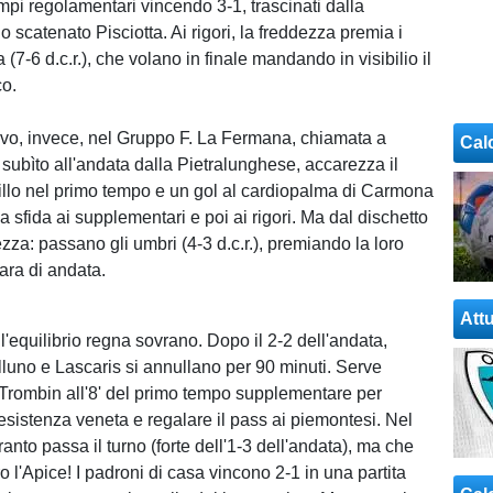
mpi regolamentari vincendo 3-1, trascinati dalla
o scatenato Pisciotta. Ai rigori, la freddezza premia i
 (7-6 d.c.r.), che volano in finale mandando in visibilio il
co.
vo, invece, nel Gruppo F. La Fermana, chiamata a
Cal
2 subìto all'andata dalla Pietralunghese, accarezza il
illo nel primo tempo e un gol al cardiopalma di Carmona
la sfida ai supplementari e poi ai rigori. Ma dal dischetto
ezza: passano gli umbri (4-3 d.c.r.), premiando la loro
gara di andata.
Attu
'equilibrio regna sovrano. Dopo il 2-2 dell'andata,
uno e Lascaris si annullano per 90 minuti. Serve
i Trombin all'8' del primo tempo supplementare per
resistenza veneta e regalare il pass ai piemontesi. Nel
anto passa il turno (forte dell'1-3 dell'andata), ma che
 l'Apice! I padroni di casa vincono 2-1 in una partita