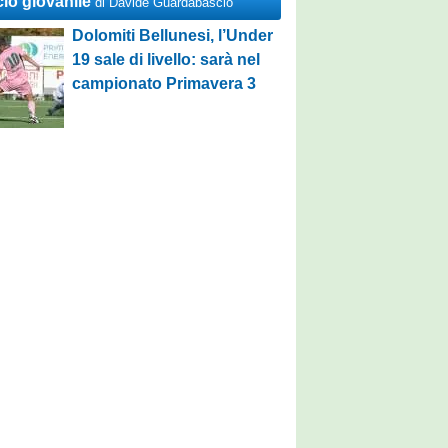
cio giovanile
di Davide Guardabascio
Dolomiti Bellunesi, l’Under
19 sale di livello: sarà nel
campionato Primavera 3