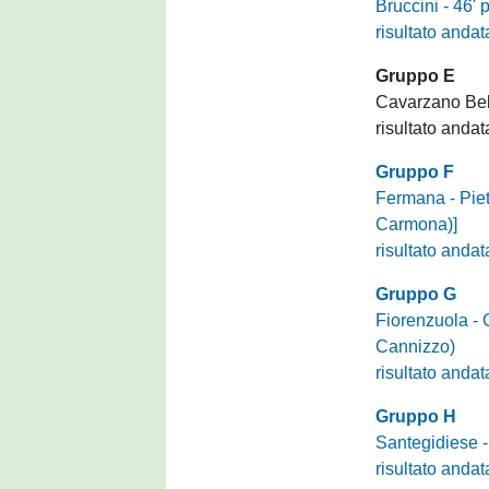
Bruccini - 46' p
risultato andat
Gruppo E
Cavarzano Bel
risultato andat
Gruppo F
Fermana - Pie
Carmona)]
risultato andat
Gruppo G
Fiorenzuola -
Cannizzo)
risultato andat
Gruppo H
Santegidiese -
risultato andat