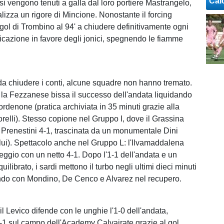
Cal
si vengono tenuti a galla dal loro portiere Mastrangelo,
alizza un rigore di Mincione. Nonostante il forcing
l gol di Trombino al 94' a chiudere definitivamente ogni
ficazione in favore degli jonici, spegnendo le fiamme
a chiudere i conti, alcune squadre non hanno tremato.
la Fezzanese bissa il successo dell'andata liquidando
rdenone (pratica archiviata in 35 minuti grazie alla
orelli). Stesso copione nel Gruppo I, dove il Grassina
ti Prenestini 4-1, trascinata da un monumentale Dini
 lui). Spettacolo anche nel Gruppo L: l'Ilvamaddalena
reggio con un netto 4-1. Dopo l'1-1 dell'andata e un
ilibrato, i sardi mettono il turbo negli ultimi dieci minuti
ndo con Mondino, De Cenco e Alvarez nel recupero.
l Levico difende con le unghie l'1-0 dell'andata,
1 sul campo dell'Academy Calvairate grazie al gol