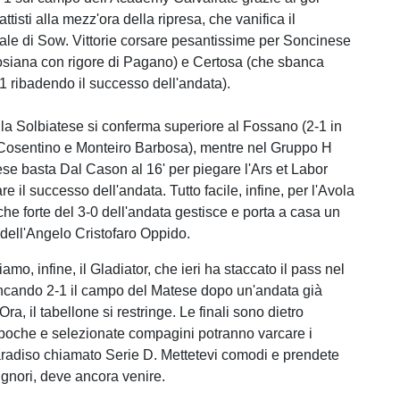
attisti alla mezz'ora della ripresa, che vanifica il
iale di Sow. Vittorie corsare pesantissime per Soncinese
osiana con rigore di Pagano) e Certosa (che sbanca
1 ribadendo il successo dell'andata).
la Solbiatese si conferma superiore al Fossano (2-1 in
 Cosentino e Monteiro Barbosa), mentre nel Gruppo H
ese basta Dal Cason al 16' per piegare l'Ars et Labor
re il successo dell'andata. Tutto facile, infine, per l'Avola
che forte del 3-0 dell'andata gestisce e porta a casa un
dell'Angelo Cristofaro Oppido.
mo, infine, il Gladiator, che ieri ha staccato il pass nel
cando 2-1 il campo del Matese dopo un'andata già
Ora, il tabellone si restringe. Le finali sono dietro
 poche e selezionate compagini potranno varcare i
aradiso chiamato Serie D. Mettetevi comodi e prendete
 signori, deve ancora venire.