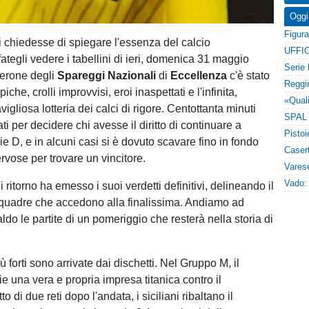
Oggi
 chiedesse di spiegare l'essenza del calcio
UFFIC
, fategli vedere i tabellini di ieri, domenica 31 maggio
derone degli
Spareggi Nazionali
di
Eccellenza
c'è stato
piche, crolli improvvisi, eroi inaspettati e l'infinita,
igliosa lotteria dei calci di rigore. Centottanta minuti
i per decidere chi avesse il diritto di continuare a
e D, e in alcuni casi si è dovuto scavare fino in fondo
rvose per trovare un vincitore.
di ritorno ha emesso i suoi verdetti definitivi, delineando il
quadre che accedono alla finalissima. Andiamo ad
ldo le partite di un pomeriggio che resterà nella storia di
 forti sono arrivate dai dischetti. Nel Gruppo M, il
 una vera e propria impresa titanica contro il
o di due reti dopo l'andata, i siciliani ribaltano il