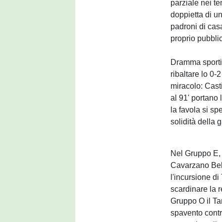
parziale nei te
doppietta di un
padroni di casa
proprio pubbli
Dramma sporti
ribaltare lo 0-
miracolo: Cast
al 91' portano 
la favola si sp
solidità della 
Nel Gruppo E, l
Cavarzano Bell
l'incursione d
scardinare la 
Gruppo O il Tar
spavento contro