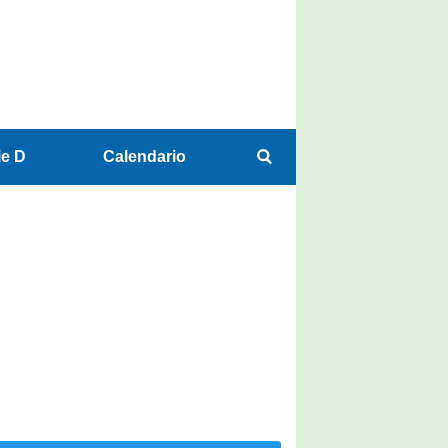
ie D
Calendario