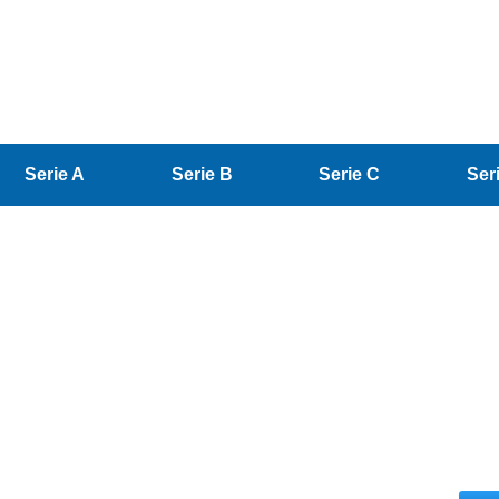
Serie A
Serie B
Serie C
Ser