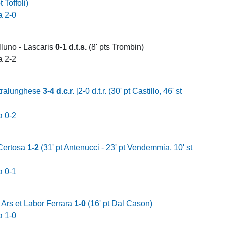
t Toffoli)
a 2-0
luno - Lascaris
0-1 d.t.s.
(8' pts Trombin)
a 2-2
tralunghese
3-4 d.c.r.
[2-0 d.t.r. (30' pt Castillo, 46' st
a 0-2
 Certosa
1-2
(31' pt Antenucci - 23' pt Vendemmia, 10' st
a 0-1
 Ars et Labor Ferrara
1-0
(16' pt Dal Cason)
a 1-0