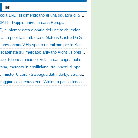
Ieri
Figuraccia LND: si dimenticano di una squadra di Serie D, è da rifare il programma Coppa Italia
IALE: Doppio arrivo in casa Perugia
Serie D, ci siamo: data e orario dell'uscita dei calendari ufficiali
Reggina, la priorità in attacco è Mateus Castro Da Silva: ore decisive per la fumata bianca
«Quali prestanome? Ho speso un milione per la Serie D»: Bandecchi rompe il silenzio sul futuro della Ternana
SPAL scatenata sul mercato: arrivano Alonzi, Foresta, Munaretto e Tobia
Pistoiese, febbre arancione: vola la campagna abbonamenti, superata quota 750 tessere
Casertana, mercato in ebollizione: tre innesti di spessore per lo scacchiere di Vinicio Espinal
Varese, mister Ciceri: «Salvaguardati i derby, sarà un campionato avvincente»
Vado: raggiunto l'accordo con l'Atalanta per l'attaccante Frederick Samuel Ndongue