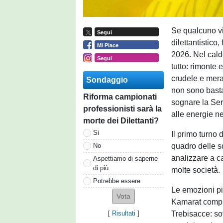
Se qualcuno vi
Segui
dilettantistico
Mi Piace
2026. Nel cal
Segui
tutto: rimonte e
crudele e merav
Sondaggio
non sono bastat
Riforma campionati
sognare la Seri
professionisti sarà la
alle energie ne
morte dei Dilettanti?
Si
Il primo turno 
quadro delle s
No
analizzare a ca
Aspettiamo di saperne
di più
molte società.
Potrebbe essere
Le emozioni più
Kamarat compie
Trebisacce: sott
[
Risultati
]