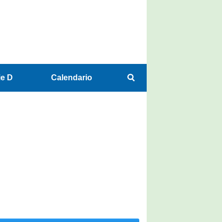
ie D
Calendario