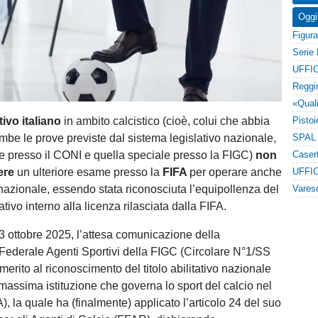
Oggi
UFFIC
ivo italiano
in ambito calcistico (cioè, colui che abbia
mbe le prove previste dal sistema legislativo nazionale,
e presso il CONI e quella speciale presso la FIGC)
non
ere
un ulteriore esame presso la
FIFA
per operare anche
UFFIC
rnazionale, essendo stata riconosciuta l’equipollenza del
tativo interno alla licenza rilasciata dalla FIFA.
23 ottobre 2025, l’attesa comunicazione della
ederale Agenti Sportivi della FIGC (Circolare N°1/SS
erito al riconoscimento del titolo abilitativo nazionale
 massima istituzione che governa lo sport del calcio nel
, la quale ha (finalmente) applicato l’articolo 24 del suo