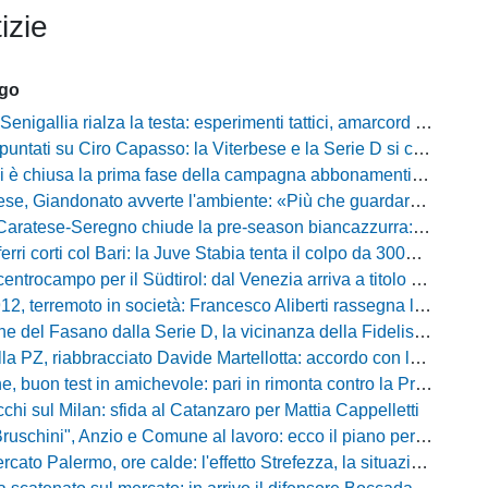
izie
ago
igallia rialza la testa: esperimenti tattici, amarcord e lo sguardo al Rimini
tati su Ciro Capasso: la Viterbese e la Serie D si contendono l'esterno ex Fiorentina
hiusa la prima fase della campagna abbonamenti: circa 400 tessere rinnovate in prelazione
o avverte l'ambiente: «Più che guardare chi avremo di fronte, mi interessa vedere la mia squadra migliorare giorno dopo giorno»
tese-Seregno chiude la pre-season biancazzurra: info e dove vedere il match
ferri corti col Bari: la Juve Stabia tenta il colpo da 300mila euro
ocampo per il Südtirol: dal Venezia arriva a titolo definitivo Bjarki Bjarkason
erremoto in società: Francesco Aliberti rassegna le dimissioni da tutte le cariche
Fasano dalla Serie D, la vicinanza della Fidelis Andria e le parole del presidente Vallarella
 riabbracciato Davide Martellotta: accordo con la Folgore Caratese per il ritorno in prestito
buon test in amichevole: pari in rimonta contro la Primavera del Sassuolo
cchi sul Milan: sfida al Catanzaro per Mattia Cappelletti
chini", Anzio e Comune al lavoro: ecco il piano per far rientrare i tifosi
Palermo, ore calde: l'effetto Strefezza, la situazione Segre e i nomi per l'attacco