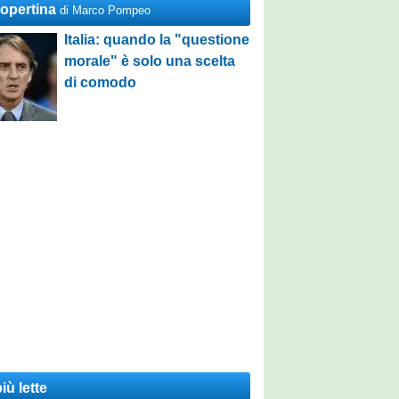
Copertina
di Marco Pompeo
Italia: quando la "questione
morale" è solo una scelta
di comodo
iù lette