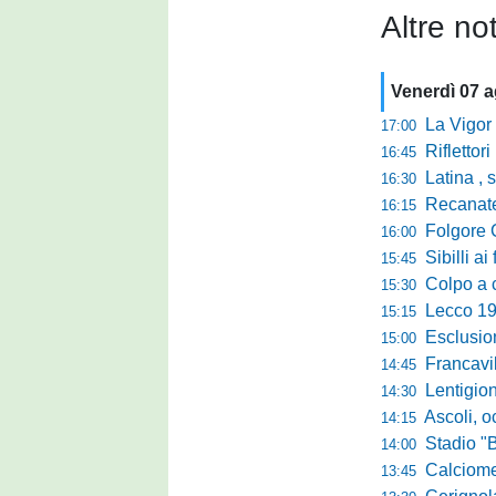
Altre not
Venerdì 07 
La Vigor Sen
17:00
Riflettori pun
16:45
Latina , si è c
16:30
Recanatese, Giandonat
16:15
Folgore Cara
16:00
Sibilli ai 
15:45
Colpo a centr
15:30
Lecco 1912, t
15:15
Esclusione del 
15:00
Francavilla PZ,
14:45
Lentigione, 
14:30
Ascoli, o
14:15
Stadio "Brus
14:00
Calciomercato 
13:45