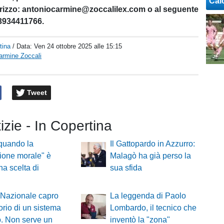
Cal
rizzo: antoniocarmine@zoccalilex.com o al seguente
3934411766.
tina
/ Data:
Ven 24 ottobre 2025 alle 15:15
armine Zoccali
Tweet
tizie - In Copertina
: quando la
Il Gattopardo in Azzurro:
ione morale" è
Malagò ha già perso la
na scelta di
sua sfida
 Nazionale capro
La leggenda di Paolo
orio di un sistema
Lombardo, il tecnico che
. Non serve un
inventò la "zona"