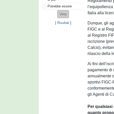
Regolamento pe
Potrebbe essere
l’equipollenza 
Italia alla lice
Dunque, gli age
[
Risultati
]
FIGC e al Regi
al Registro F
iscrizione (pre
Calcio), evitan
rilascio della l
Ai fini dell’is
pagamento di u
annualmente da
sportivi FIGC-
conformemente 
gli Agenti di C
Per qualsiasi
quanto propos