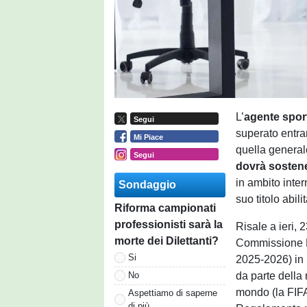
L’
agente sport
Segui
superato entra
Mi Piace
quella general
Segui
dovrà sosten
in ambito inte
Sondaggio
suo titolo abili
Riforma campionati
professionisti sarà la
Risale a ieri, 
morte dei Dilettanti?
Commissione F
Si
2025-2026) in m
da parte della
No
mondo (la FIFA)
Aspettiamo di saperne
di più