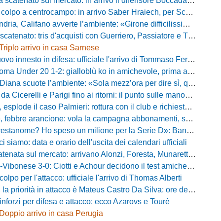
atenato sul mercato: in arrivo il difensore Boccadamo a titolo temporaneo
po a centrocampo: in arrivo Saber Hraiech, per Scappini si attende l'accordo
alifano avverte l’ambiente: «Girone difficilissimo, affascinante e bellissimo: non prometto risultati»
atenato: tris d'acquisti con Guerriero, Passiatore e Theodore
Triplo arrivo in casa Sarnese
vo innesto in difesa: ufficiale l'arrivo di Tommaso Ferraro
 Under 20 1-2: gialloblù ko in amichevole, prima apparizione per Caia
 scuote l’ambiente: «Sola mezz’ora per dire sì, qui per costruire una squadra da livello»
Cicerelli e Parigi fino ai ritorni: il punto sulle manovre del Delfino
plode il caso Palmieri: rottura con il club e richiesta di cessione
ebbre arancione: vola la campagna abbonamenti, superata quota 750 tessere
me? Ho speso un milione per la Serie D»: Bandecchi rompe il silenzio sul futuro della Ternana
ci siamo: data e orario dell'uscita dei calendari ufficiali
nata sul mercato: arrivano Alonzi, Foresta, Munaretto e Tobia
bonese 3-0: Ciotti e Achour decidono il test amichevole di Lorica
olpo per l'attacco: ufficiale l'arrivo di Thomas Alberti
riorità in attacco è Mateus Castro Da Silva: ore decisive per la fumata bianca
inforzi per difesa e attacco: ecco Azarovs e Tourè
Doppio arrivo in casa Perugia