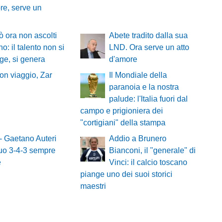
re, serve un
 ora non ascolti
Abete tradito dalla sua
o: il talento non si
LND. Ora serve un atto
ge, si genera
d'amore
on viaggio, Zar
Il Mondiale della
paranoia e la nostra
palude: l'Italia fuori dal
campo e prigioniera dei
"cortigiani" della stampa
 Gaetano Auteri
Addio a Brunero
suo 3-4-3 sempre
Bianconi, il "generale" di
e
Vinci: il calcio toscano
piange uno dei suoi storici
maestri