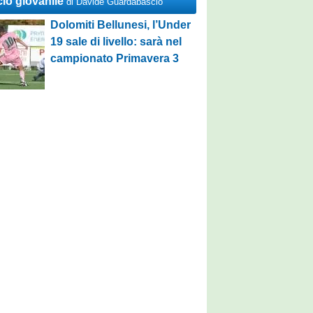
cio giovanile
di Davide Guardabascio
Dolomiti Bellunesi, l’Under
19 sale di livello: sarà nel
campionato Primavera 3