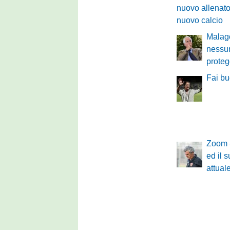
nuovo allenato
nuovo calcio
Malagò
nessun
proteg
Fai bu
Zoom -
ed il 
attual