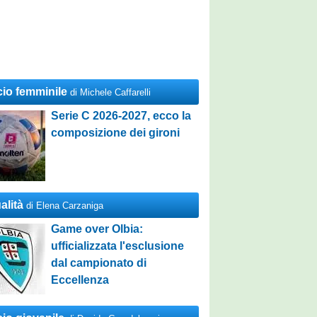
cio femminile
di Michele Caffarelli
Serie C 2026-2027, ecco la
composizione dei gironi
alità
di Elena Carzaniga
Game over Olbia:
ufficializzata l'esclusione
dal campionato di
Eccellenza