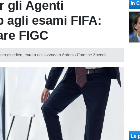
 gli Agenti
In 
p agli esami FIFA:
lare FIGC
nto giuridico, curata dall’avvocato Antonio Carmine Zoccali.
Le p