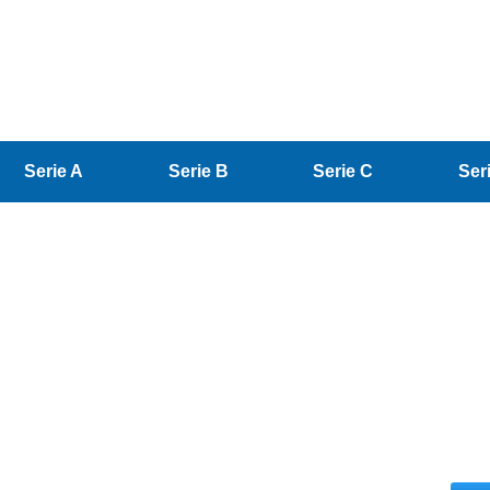
Serie A
Serie B
Serie C
Ser