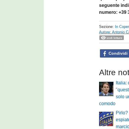
seguente indi
numero: +39 
Sezione:
In Coper
Autore: Antonio C
vedi letture
Condividi
Altre no
Italia
"quest
solo u
comodo
Pirlo?
espiat
marcio