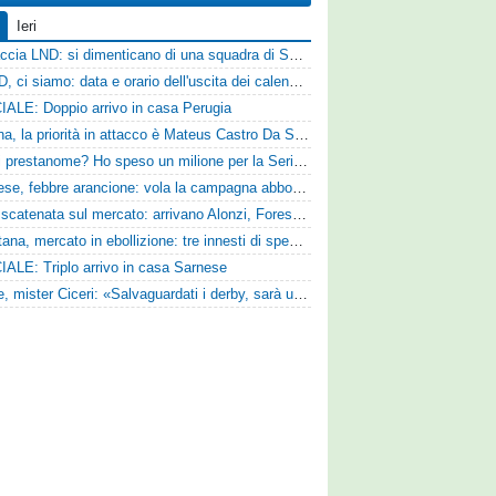
Ieri
Figuraccia LND: si dimenticano di una squadra di Serie D, è da rifare il programma Coppa Italia
Serie D, ci siamo: data e orario dell'uscita dei calendari ufficiali
IALE: Doppio arrivo in casa Perugia
Reggina, la priorità in attacco è Mateus Castro Da Silva: ore decisive per la fumata bianca
«Quali prestanome? Ho speso un milione per la Serie D»: Bandecchi rompe il silenzio sul futuro della Ternana
Pistoiese, febbre arancione: vola la campagna abbonamenti, superata quota 750 tessere
SPAL scatenata sul mercato: arrivano Alonzi, Foresta, Munaretto e Tobia
Casertana, mercato in ebollizione: tre innesti di spessore per lo scacchiere di Vinicio Espinal
IALE: Triplo arrivo in casa Sarnese
Varese, mister Ciceri: «Salvaguardati i derby, sarà un campionato avvincente»