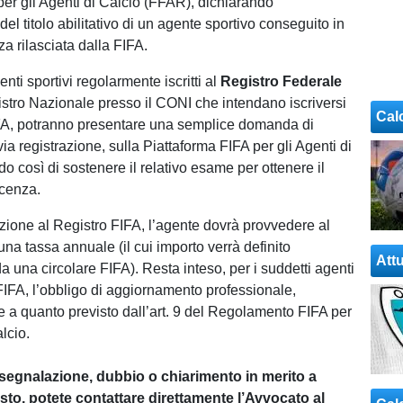
r gli Agenti di Calcio (FFAR), dichiarando
del titolo abilitativo di un agente sportivo conseguito in
nza rilasciata dalla FIFA.
nti sportivi regolarmente iscritti al
Registro Federale
stro Nazionale presso il CONI che intendano iscriversi
Cal
IFA, potranno presentare una semplice domanda di
via registrazione, sulla Piattaforma FIFA per gli Agenti di
do così di sostenere il relativo esame per ottenere il
icenza.
crizione al Registro FIFA, l’agente dovrà provvedere al
na tassa annuale (il cui importo verrà definito
Attu
 una circolare FIFA). Resta inteso, per i suddetti agenti
FIFA, l’obbligo di aggiornamento professionale,
a quanto previsto dall’art. 9 del Regolamento FIFA per
alcio.
 segnalazione, dubbio o chiarimento in merito a
to, potete contattare direttamente l’Avvocato al