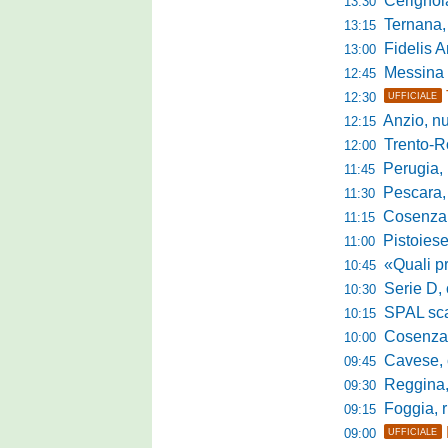
Cerignola sc
13:30
Ternana, col
13:15
Fidelis Andria, C
13:00
Messina sc
12:45
12:30
UFFICIALE
Anzio, nuo
12:15
Trento-Roma
12:00
Perugia, Diana
11:45
Pescara, da 
11:30
Cosenza, es
11:15
Pistoiese, f
11:00
«Quali prestano
10:45
Serie D, 
10:30
SPAL scate
10:15
Cosenza-Vi
10:00
Cavese, c
09:45
Reggina, la p
09:30
Foggia, r
09:15
09:00
UFFICIALE