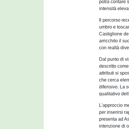
potrà contare s
intensità eleva
Il percorso rec
umbro e tosca
Castiglione de
arricchito il s
con realtà div
Dal punto di vi
descritto come 
attributi si sp
che cerca eleme
difensivo. La s
qualitativo del
L'approccio me
per inserirsi 
presenta ad As
intenzione di 