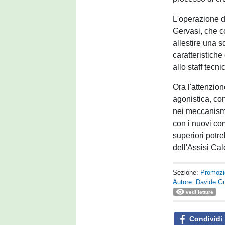
L'operazione di
Gervasi, che c
allestire una 
caratteristiche
allo staff tecn
Ora l'attenzio
agonistica, co
nei meccanismi
con i nuovi co
superiori potre
dell'Assisi Ca
Sezione:
Promozi
Autore: Davide G
vedi letture
Condividi