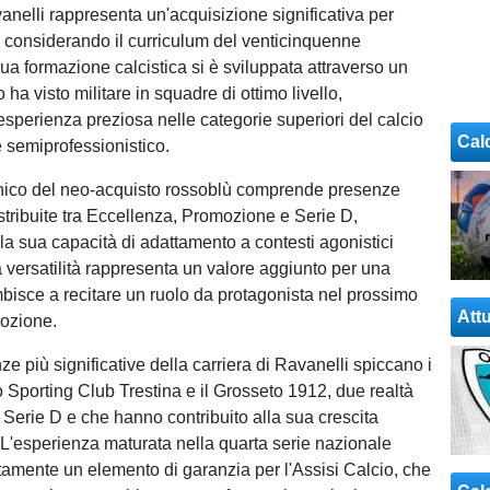
avanelli rappresenta un'acquisizione significativa per
o, considerando il curriculum del venticinquenne
ua formazione calcistica si è sviluppata attraverso un
 ha visto militare in squadre di ottimo livello,
perienza preziosa nelle categorie superiori del calcio
Cal
 e semiprofessionistico.
cnico del neo-acquisto rossoblù comprende presenze
istribuite tra Eccellenza, Promozione e Serie D,
la sua capacità di adattamento a contesti agonistici
a versatilità rappresenta un valore aggiunto per una
bisce a recitare un ruolo da protagonista nel prossimo
Attu
mozione.
ze più significative della carriera di Ravanelli spiccano i
o Sporting Club Trestina e il Grosseto 1912, due realtà
 Serie D e che hanno contribuito alla sua crescita
 L'esperienza maturata nella quarta serie nazionale
rtamente un elemento di garanzia per l'Assisi Calcio, che