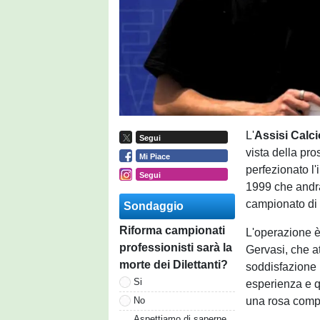
L'
Assisi Calc
Segui
vista della pro
Mi Piace
perfezionato l'
Segui
1999 che andrà 
campionato di
Sondaggio
Riforma campionati
L'operazione è 
professionisti sarà la
Gervasi, che a
morte dei Dilettanti?
soddisfazione p
Si
esperienza e q
una rosa compe
No
Aspettiamo di saperne