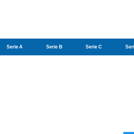
Serie A
Serie B
Serie C
Ser