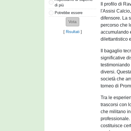
Il profilo di R
di più
l'Assisi Calci
Potrebbe essere
difensore. La s
percorso che lo
accumulando es
[
Risultati
]
dilettantistico
Il bagaglio te
significative d
testimoniando 
diversi. Quest
società che am
torneo di Pro
Tra le esperien
trascorsi con l
che militano in
professionale.
costituisce ce