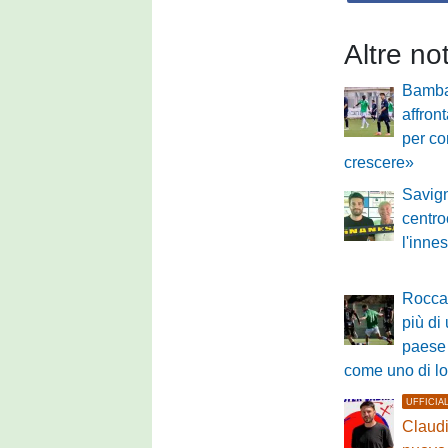
Altre no
Bamba
affron
per co
crescere»
Savig
centro
l'innes
Roccas
più di
paese 
come uno di l
UFFICIA
Claudi