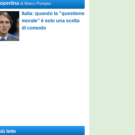
Copertina
di Marco Pompeo
Italia: quando la "questione
morale" è solo una scelta
di comodo
iù lette