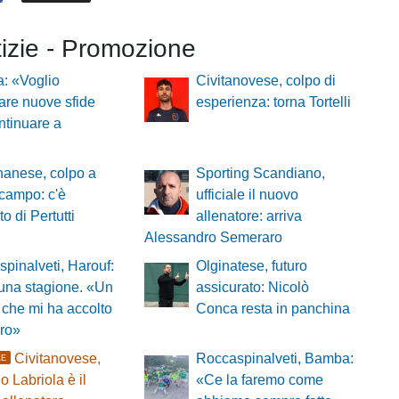
tizie - Promozione
: «Voglio
Civitanovese, colpo di
tare nuove sfide
esperienza: torna Tortelli
ntinuare a
nanese, colpo a
Sporting Scandiano,
campo: c'è
ufficiale il nuovo
to di Pertutti
allenatore: arriva
Alessandro Semeraro
pinalveti, Harouf:
Olginatese, futuro
 una stagione. «Un
assicurato: Nicolò
che mi ha accolto
Conca resta in panchina
oro»
Civitanovese,
Roccaspinalveti, Bamba:
LE
o Labriola è il
«Ce la faremo come