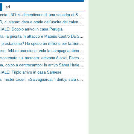
Ieri
Figuraccia LND: si dimenticano di una squadra di Serie D, è da rifare il programma Coppa Italia
Serie D, ci siamo: data e orario dell'uscita dei calendari ufficiali
IALE: Doppio arrivo in casa Perugia
Reggina, la priorità in attacco è Mateus Castro Da Silva: ore decisive per la fumata bianca
«Quali prestanome? Ho speso un milione per la Serie D»: Bandecchi rompe il silenzio sul futuro della Ternana
Pistoiese, febbre arancione: vola la campagna abbonamenti, superata quota 750 tessere
SPAL scatenata sul mercato: arrivano Alonzi, Foresta, Munaretto e Tobia
Ternana, colpo a centrocampo: in arrivo Saber Hraiech, per Scappini si attende l'accordo
IALE: Triplo arrivo in casa Sarnese
Varese, mister Ciceri: «Salvaguardati i derby, sarà un campionato avvincente»