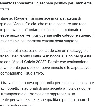
amento rappresenta un segnale positivo per l'ambiente
ecnico.
ntare su Ravanelli si inserisce in una strategia di
pia dell'Assisi Calcio, che mira a costruire una rosa
ompetitiva per affrontare le sfide del campionato di
esperienza del venticinquenne nelle categorie superiori
rsi decisiva nei momenti cruciali della stagione.
ufficiale della società si conclude con un messaggio di
roso: "Benvenuto Mattia, e in bocca al lupo per questa
a con l'Assisi Calcio 2023". Parole che testimoniano
ell'ambiente per questo nuovo innesto e le aspettative
ccompagnano il suo arrivo.
i tratta di una nuova opportunità per mettersi in mostra e
 agli obiettivi stagionali di una società ambiziosa come
o. Il campionato di Promozione rappresenta un
eale per valorizzare le sue qualità e per continuare il
escita professionale.