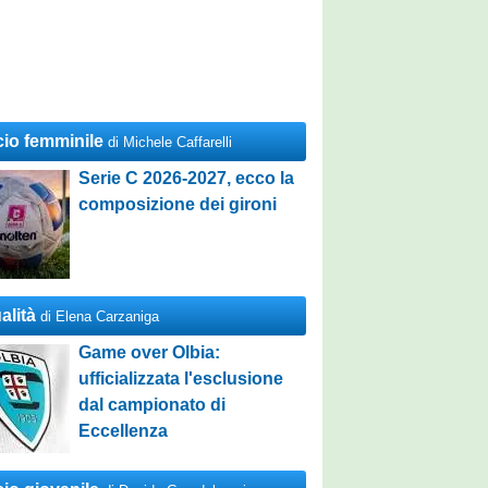
cio femminile
di Michele Caffarelli
Serie C 2026-2027, ecco la
composizione dei gironi
alità
di Elena Carzaniga
Game over Olbia:
ufficializzata l'esclusione
dal campionato di
Eccellenza