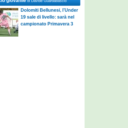
cio giovanile
di Davide Guardabascio
Dolomiti Bellunesi, l’Under
19 sale di livello: sarà nel
campionato Primavera 3