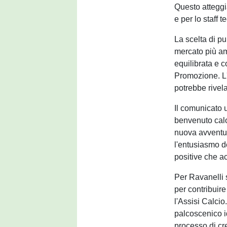
Questo atteggi
e per lo staff t
La scelta di pu
mercato più am
equilibrata e c
Promozione. L'
potrebbe rivela
Il comunicato 
benvenuto calo
nuova avventur
l'entusiasmo d
positive che a
Per Ravanelli s
per contribuire
l'Assisi Calci
palcoscenico id
processo di cr