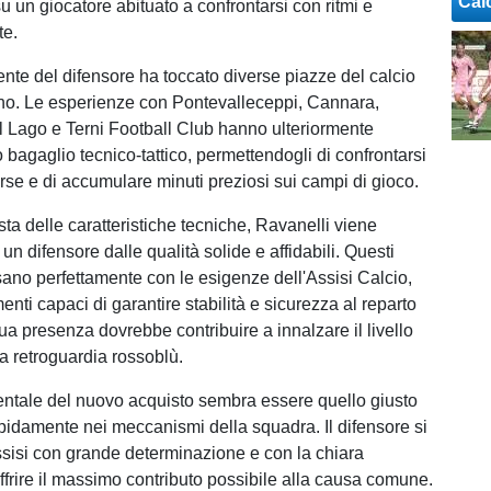
Cal
u un giocatore abituato a confrontarsi con ritmi e
te.
ente del difensore ha toccato diverse piazze del calcio
no. Le esperienze con Pontevalleceppi, Cannara,
l Lago e Terni Football Club hanno ulteriormente
uo bagaglio tecnico-tattico, permettendogli di confrontarsi
erse e di accumulare minuti preziosi sui campi di gioco.
sta delle caratteristiche tecniche, Ravanelli viene
un difensore dalle qualità solide e affidabili. Questi
osano perfettamente con le esigenze dell'Assisi Calcio,
nti capaci di garantire stabilità e sicurezza al reparto
ua presenza dovrebbe contribuire a innalzare il livello
la retroguardia rossoblù.
ntale del nuovo acquisto sembra essere quello giusto
rapidamente nei meccanismi della squadra. Il difensore si
sisi con grande determinazione e con la chiara
offrire il massimo contributo possibile alla causa comune.