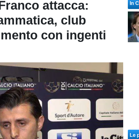
s Franco attacca:
In 
ammatica, club
limento con ingenti
Le p