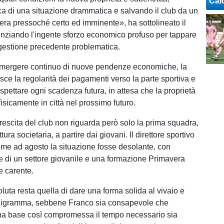
Cal
ca di una situazione drammatica e salvando il club da un
 era pressoché certo ed imminente», ha sottolineato il
denziando l'ingente sforzo economico profuso per tappare
 gestione precedente problematica.
emergere continuo di nuove pendenze economiche, la
sce la regolarità dei pagamenti verso la parte sportiva e
spettare ogni scadenza futura, in attesa che la proprietà
isicamente in città nel prossimo futuro.
crescita del club non riguarda però solo la prima squadra,
ttura societaria, a partire dai giovani. Il direttore sportivo
ome ad agosto la situazione fosse desolante, con
le di un settore giovanile e una formazione Primavera
 carente.
oluta resta quella di dare una forma solida al vivaio e
ganigramma, sebbene Franco sia consapevole che
na base così compromessa il tempo necessario sia