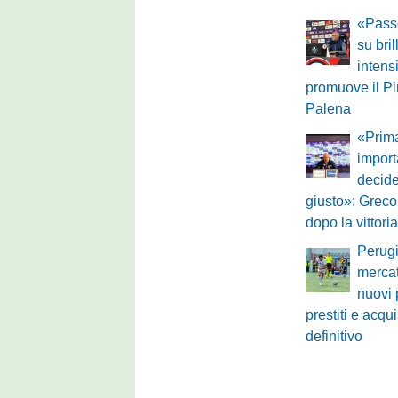
«Passo
su bri
intensi
promuove il Pin
Palena
«Prima
impor
decid
giusto»: Greco
dopo la vittori
Perugi
mercat
nuovi 
prestiti e acquis
definitivo