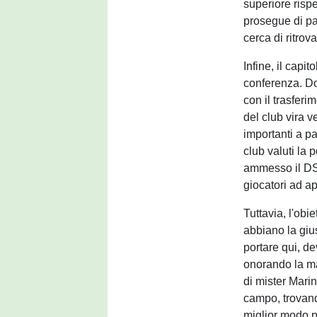
superiore rispet
prosegue di pa
cerca di ritrova
Infine, il capi
conferenza. Dop
con il trasferi
del club vira 
importanti a p
club valuti la 
ammesso il DS,
giocatori ad a
Tuttavia, l'obi
abbiano la giu
portare qui, de
onorando la mag
di mister Mari
campo, trovand
miglior modo p