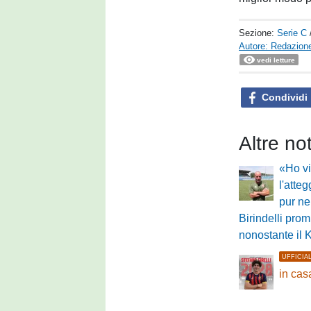
Sezione:
Serie C
Autore: Redazione
vedi letture
Condividi
Altre no
«Ho vi
l'atte
pur ne
Birindelli pro
nonostante il 
UFFICIA
in cas