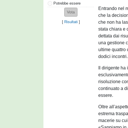
Potrebbe essere
Entrando nel me
che la decision
che non ha las
[
Risultati
]
stata chiara e 
dettata dai ris
una gestione ch
ultime quattro 
dodici incontri.
Il dirigente ha
esclusivamente 
risoluzione con
continuato a di
essere.
Oltre all'aspe
estrema traspa
macerie su cui 
«Sappiamo in q