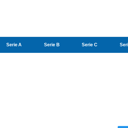
Serie A
Serie B
Serie C
Ser