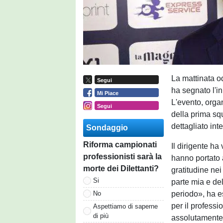
La mattinata o
Segui
ha segnato l'in
Mi Piace
L'evento, orga
Segui
della prima sq
dettagliato int
Sondaggio
Riforma campionati
Il dirigente ha
professionisti sarà la
hanno portato 
morte dei Dilettanti?
gratitudine nei
Si
parte mia e del 
periodo», ha e
No
per il professi
Aspettiamo di saperne
di più
assolutamente 