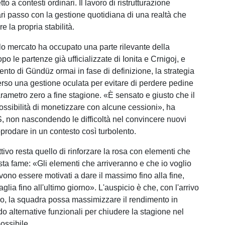
to a contesti ordinari. Il lavoro di ristrutturazione
ri passo con la gestione quotidiana di una realtà che
re la propria stabilità.
tolo mercato ha occupato una parte rilevante della
o le partenze già ufficializzate di Ionita e Crnigoj, e
mento di Gündüz ormai in fase di definizione, la strategia
verso una gestione oculata per evitare di perdere pedine
arametro zero a fine stagione. «È sensato e giusto che il
possibilità di monetizzare con alcune cessioni», ha
 non nascondendo le difficoltà nel convincere nuovi
pprodare in un contesto così turbolento.
ettivo resta quello di rinforzare la rosa con elementi che
sta fame: «Gli elementi che arriveranno e che io voglio
vono essere motivati a dare il massimo fino alla fine,
lia fino all'ultimo giorno». L'auspicio è che, con l'arrivo
no, la squadra possa massimizzare il rendimento in
o alternative funzionali per chiudere la stagione nel
ossibile.