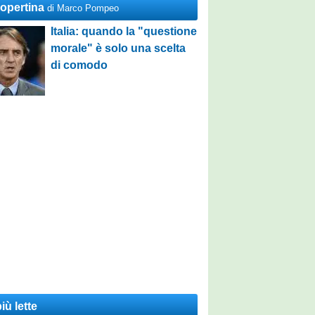
Copertina
di Marco Pompeo
Italia: quando la "questione
morale" è solo una scelta
di comodo
iù lette