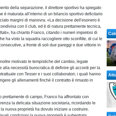
rito della separazione, il direttore sportivo ha spiegato
e è maturata all'interno di un bilancio sportivo deficitario
ciato margini di manovra. «La decisione dell'esonero è
condivisa con il club, ed è di natura prettamente tecnica,
ultati», ha chiarito Franco, citando i numeri impietosi di
Cal
e ha visto la squadra raccogliere otto sconfitte, di cui le
consecutive, a fronte di soli due pareggi e due vittorie in
 inoltre motivato le tempistiche del cambio, legate
alla necessità burocratica di definire gli accordi per la
trattuale con Tesser e i suoi collaboratori, i quali hanno
Attu
rigere gli allenamenti finché il contratto è rimasto in
tto prettamente di campo, Franco ha affrontato con
renza la delicata situazione societaria, ricordando le
la nuova proprietà ha dovuto iniziare a costruire.
uali condizioni la nuova proprietà è subentrata,