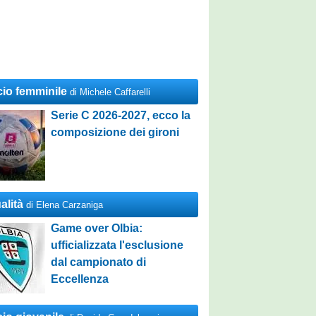
cio femminile
di Michele Caffarelli
Serie C 2026-2027, ecco la
composizione dei gironi
alità
di Elena Carzaniga
Game over Olbia:
ufficializzata l'esclusione
dal campionato di
Eccellenza