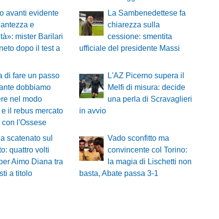
 avanti evidente
La Sambenedettese fa
llantezza e
chiarezza sulla
tà»: mister Barilari
cessione: smentita
eto dopo il test a
ufficiale del presidente Massi
 di fare un passo
L'AZ Picerno supera il
tante dobbiamo
Melfi di misura: decide
ere nel modo
una perla di Scravaglieri
 e il rebus mercato
in avvio
a con l'Ossese
a scatenato sul
Vado sconfitto ma
o: quattro volti
convincente col Torino:
per Aimo Diana tra
la magia di Lischetti non
ti a titolo
basta, Abate passa 3-1