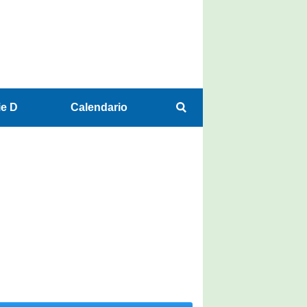
ie D
Calendario