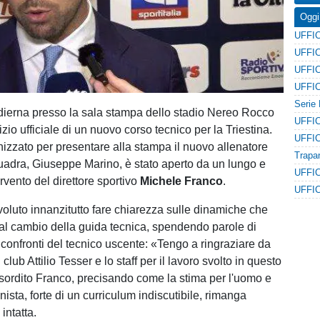
Oggi
dierna presso la sala stampa dello stadio Nereo Rocco
izio ufficiale di un nuovo corso tecnico per la Triestina.
nizzato per presentare alla stampa il nuovo allenatore
uadra, Giuseppe Marino, è stato aperto da un lungo e
ervento del direttore sportivo
Michele Franco
.
 voluto innanzitutto fare chiarezza sulle dinamiche che
al cambio della guida tecnica, spendendo parole di
 confronti del tecnico uscente: «Tengo a ringraziare da
club Attilio Tesser e lo staff per il lavoro svolto in questo
sordito Franco, precisando come la stima per l'uomo e
onista, forte di un curriculum indiscutibile, rimanga
intatta.