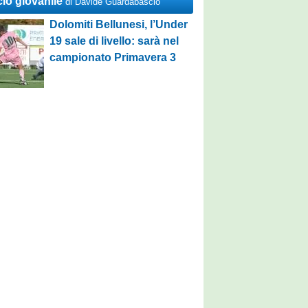
cio giovanile
di Davide Guardabascio
Dolomiti Bellunesi, l’Under
19 sale di livello: sarà nel
campionato Primavera 3