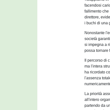
facendosi cari
fallimento che
direttore, evi
i buchi di una
Nonostante l'
società garanti
si impegna a ri
possa tornare f
Il percorso di 
ma l'intera stru
ha ricordato c
l'assenza tota
numericamente
La priorità ass
all'intero or
partendo da u