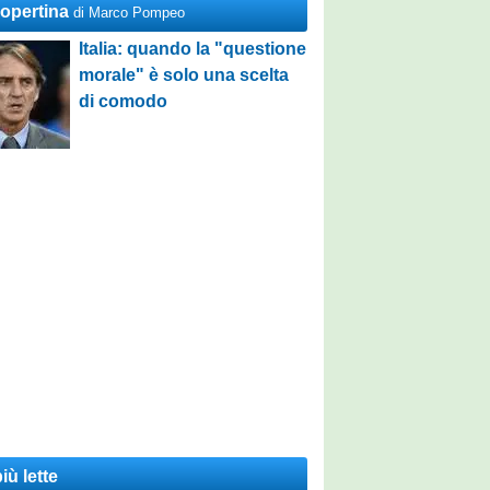
Copertina
di Marco Pompeo
Italia: quando la "questione
morale" è solo una scelta
di comodo
iù lette