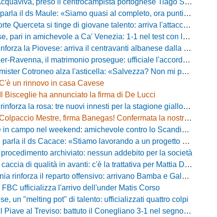
Acquaviva, preso il centrocampista portoghese Tiago Santos
a il ds Maule: «Siamo quasi al completo, ora puntiamo sugli esterni d'attacco»
te Querceta si tinge di giovane talento: arriva l'attaccante Lucchesi
ari in amichevole a Ca' Venezia: 1-1 nel test con la Primavera lagunare
forza la Piovese: arriva il centravanti albanese dalla serie D
avenna, il matrimonio prosegue: ufficiale l'accordo quinquennale per l'attacco
otroneo alza l'asticella: «Salvezza? Non mi pongo limiti, voglio vincere più partite possibile»
C'è un rinnovo in casa Cavese
Il Bisceglie ha annunciato la firma di De Lucci
 rinforza la rosa: tre nuovi innesti per la stagione gialloblù
Colpaccio Mestre, firma Banegas! Confermata la nostra anteprima
campo nel weekend: amichevole contro lo Scandicci allo stadio Strulli di Monsummano
parla il ds Cacace: «Stiamo lavorando a un progetto ambizioso»
 procedimento archiviato: nessun addebito per la società
ccia di qualità in avanti: c'è la trattativa per Mattia Della Morte
ia rinforza il reparto offensivo: arrivano Bamba e Galeota
 FBC ufficializza l'arrivo dell'under Matis Corso
, un "melting pot" di talento: ufficializzati quattro colpi
iave al Treviso: battuto il Conegliano 3-1 nel segno di Gerbi e Vita