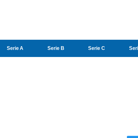
Serie A
Serie B
Serie C
Ser