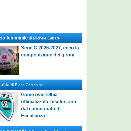
cio femminile
di Michele Caffarelli
Serie C 2026-2027, ecco la
composizione dei gironi
alità
di Elena Carzaniga
Game over Olbia:
ufficializzata l'esclusione
dal campionato di
Eccellenza