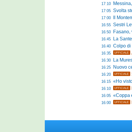
Messina, 
17:10
Svolta stori
17:05
Il Montem
17:00
Sestri Lev
16:55
Fasano, via al
16:50
La Santegid
16:45
Colpo di m
16:40
16:35
UFFICIALE
La Murese
16:30
Nuovo cent
16:25
16:20
UFFICIALE
«Ho visto l'atte
16:15
16:10
UFFICIALE
«Coppa e camp
16:05
16:00
UFFICIALE