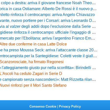
colpo a destra: arriva il giovane francese Noah Theodore
ca in casa Ostiamare: Alberto De Rossi è il nuovo presidente biancoviola
iletto rinforza il centrocampo: arriva Angelo Chiavazzo
ante, nuovo portiere per i Corsari: arriva Leonardo De Franceschi
 valzer degli addii dopo l'esclusione dalla Serie D: Salzano verso una big campana
iese rinforza il centrocampo: ufficiale l'ingaggio di Luca Scimia
ercato per l'Ebolitana: arriva l'argentino Franco Emmanuel Boló
Altre due conferme in casa Latte Dolce
 ha preso Moussa Seck: arriva l'attaccante classe 2006
rocampista per la Santegidiese: Coletti veste il giallorosso
Scanzorosciate, ha firmato Regonesi
ggiamento giusto pur nella sconfitta»: Birindelli promuove il Novara nonostante il KO di Chiavari
L'Ascoli ha ceduto Zagari in Serie D
ionato senza nasconderci»: Matt Rizzetta rilancia le ambizioni del Campobasso
Nuovi rinforzi per il Mori Santo Stefano
Consenso Cookie
|
Privacy Policy