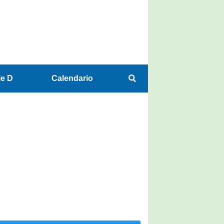
ie D
Calendario