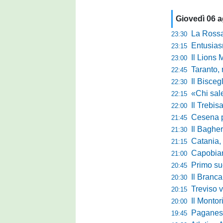
Giovedì 06 
La Rossan
23:30
Entusiasmo 
23:15
Il Lions 
23:00
Taranto, 
22:45
Il Bisceg
22:30
«Chi sale ade
22:15
Il Trebis
22:00
Cesena pront
21:45
Il Bagher
21:30
Catania, la 
21:15
Capobianco è
21:00
Primo succ
20:45
Il Brancal
20:30
Treviso vittori
20:15
Il Monto
20:00
Paganese di 
19:45