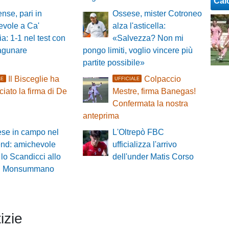
Cal
nse, pari in
Ossese, mister Cotroneo
evole a Ca'
alza l'asticella:
a: 1-1 nel test con
«Salvezza? Non mi
lagunare
pongo limiti, voglio vincere più
partite possibile»
Il Bisceglie ha
Colpaccio
LE
UFFICIALE
iato la firma di De
Mestre, firma Banegas!
Confermata la nostra
anteprima
ese in campo nel
L'Oltrepò FBC
nd: amichevole
ufficializza l'arrivo
 lo Scandicci allo
dell'under Matis Corso
i di Monsummano
izie