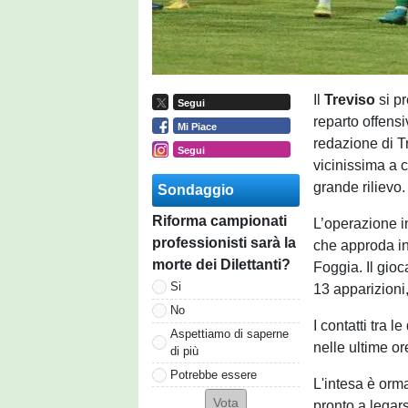
Il
Treviso
si p
Segui
reparto offensi
Mi Piace
redazione di T
Segui
vicinissima a 
grande rilievo.
Sondaggio
Riforma campionati
L’operazione i
professionisti sarà la
che approda in 
morte dei Dilettanti?
Foggia. Il gio
Si
13 apparizioni
No
I contatti tra 
Aspettiamo di saperne
nelle ultime ore
di più
Potrebbe essere
L'intesa è orma
pronto a legar