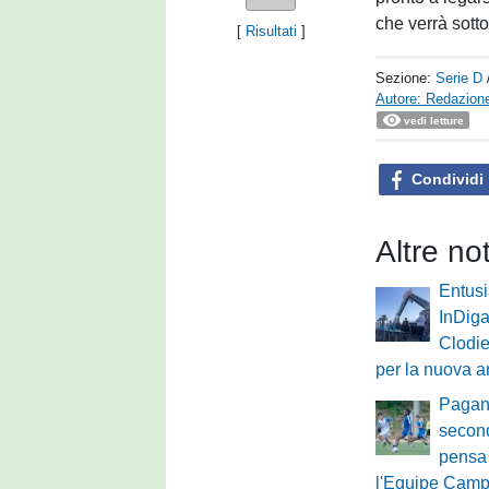
che verrà sottos
[
Risultati
]
Sezione:
Serie D
Autore: Redazione
vedi letture
Condividi
Altre no
Entus
InDiga
Clodie
per la nuova a
Pagane
second
pensa 
l'Equipe Cam