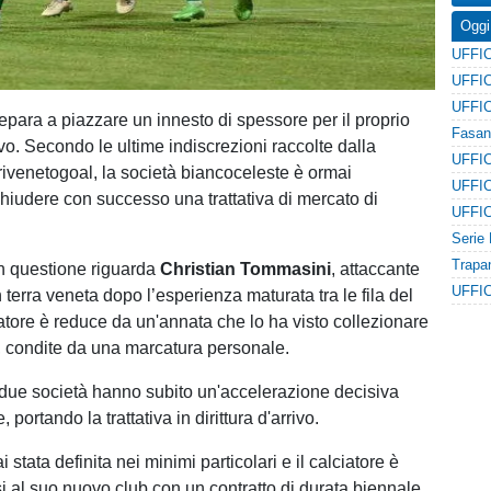
Oggi
repara a piazzare un innesto di spessore per il proprio
vo. Secondo le ultime indiscrezioni raccolte dalla
rivenetogoal, la società biancoceleste è ormai
chiudere con successo una trattativa di mercato di
n questione riguarda
Christian Tommasini
, attaccante
terra veneta dopo l’esperienza maturata tra le fila del
catore è reduce da un'annata che lo ha visto collezionare
, condite da una marcatura personale.
le due società hanno subito un'accelerazione decisiva
, portando la trattativa in dirittura d'arrivo.
i stata definita nei minimi particolari e il calciatore è
si al suo nuovo club con un contratto di durata biennale,