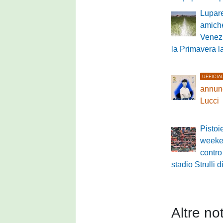
Lupare
amich
Venezi
la Primavera 
UFFICIA
annunc
Lucci
Pistoi
weeke
contro
stadio Strull
Altre not