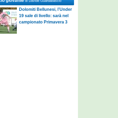
cio giovanile
di Davide Guardabascio
Dolomiti Bellunesi, l’Under
19 sale di livello: sarà nel
campionato Primavera 3