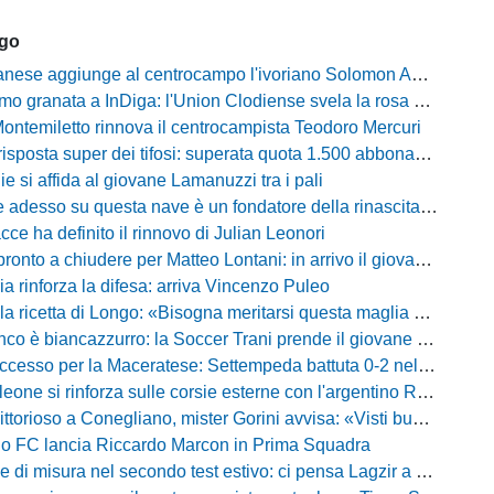
ago
ese aggiunge al centrocampo l'ivoriano Solomon Andrews Manu
granata a InDiga: l'Union Clodiense svela la rosa per la nuova annata
Montemiletto rinnova il centrocampista Teodoro Mercuri
risposta super dei tifosi: superata quota 1.500 abbonamenti
lie si affida al giovane Lamanuzzi tra i pali
sso su questa nave è un fondatore della rinascita»: Davis carica l'ambiente Messina
acce ha definito il rinnovo di Julian Leonori
o a chiudere per Matteo Lontani: in arrivo il giovane talento dello Spezia
ia rinforza la difesa: arriva Vincenzo Puleo
ricetta di Longo: «Bisogna meritarsi questa maglia ogni singolo giorno»
 biancazzurro: la Soccer Trani prende il giovane attaccante ex Monopoli
esso per la Maceratese: Settempeda battuta 0-2 nella ripresa
eone si rinforza sulle corsie esterne con l'argentino Rotela
oso a Conegliano, mister Gorini avvisa: «Visti buoni spunti, ma c'è ancora tanto da lavorare»
rio FC lancia Riccardo Marcon in Prima Squadra
misura nel secondo test estivo: ci pensa Lagzir a piegare l'Equipe Campania