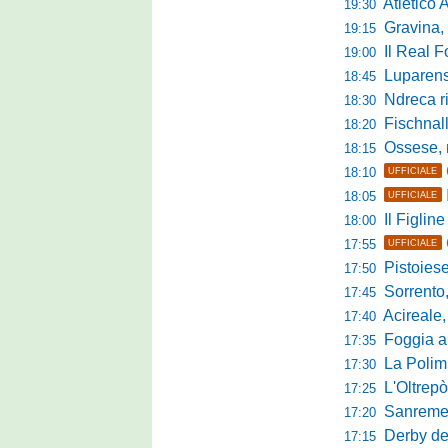
Atletico 
19:30
Gravina, parl
19:15
Il Real For
19:00
Luparense, p
18:45
Ndreca rin
18:30
Fischnaller-R
18:20
Ossese, mister C
18:15
18:10
UFFICIALE
18:05
UFFICIALE
Il Figline
18:00
17:55
UFFICIALE
Pistoiese in 
17:50
Sorrento, 
17:45
Acireale,
17:40
Foggia a ca
17:35
La Polimn
17:30
L'Oltrepò
17:25
Sanremese
17:20
Derby del P
17:15