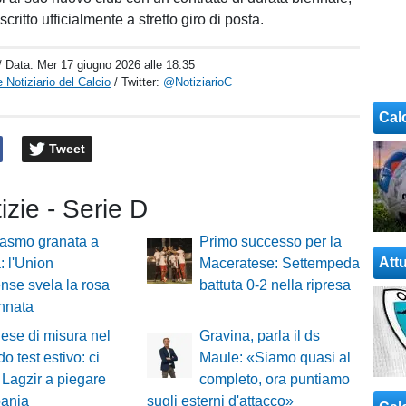
critto ufficialmente a stretto giro di posta.
/ Data:
Mer 17 giugno 2026 alle 18:35
 Notiziario del Calcio
/ Twitter:
@NotiziarioC
Cal
Tweet
tizie - Serie D
iasmo granata a
Primo successo per la
Attu
: l'Union
Maceratese: Settempeda
nse svela la rosa
battuta 0-2 nella ripresa
nnata
se di misura nel
Gravina, parla il ds
o test estivo: ci
Maule: «Siamo quasi al
Lagzir a piegare
completo, ora puntiamo
pania
sugli esterni d'attacco»