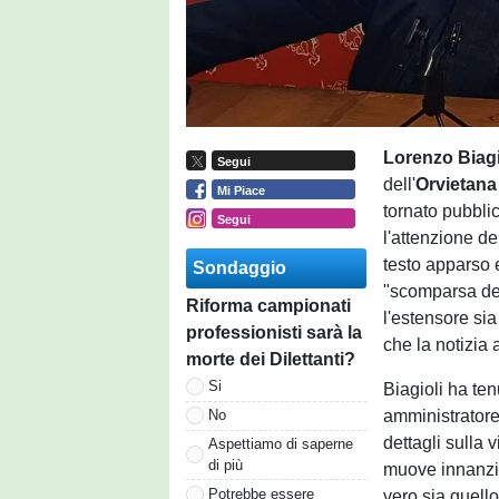
Lorenzo Biagi
Segui
dell'
Orvietana
Mi Piace
tornato pubbli
Segui
l'attenzione de
testo apparso e
Sondaggio
"scomparsa del
Riforma campionati
l'estensore si
professionisti sarà la
che la notizia a
morte dei Dilettanti?
Si
Biagioli ha ten
amministratore
No
dettagli sulla
Aspettiamo di saperne
di più
muove innanzit
Potrebbe essere
vero sia quell