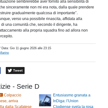
ituazione sembrerebbe aver fornito alla sensibilità di
i che sinceramente non mi era nota, dalla quale prendere
ostruire gradualmente qualcosa di importante".
nque, verso una possibile rinascita, affidata alla
 di una comunità che, secondo il dirigente, ha
attaccamento alla propria squadra fino ad allora non
rcepito.
/ Data:
Gio 11 giugno 2026 alle 23:15
Marino
Tweet
tizie - Serie D
Colpaccio
Entusiasmo granata a
LE
se, arriva
InDiga: l'Union
lla dalla Scafatese
Clodiense svela la rosa