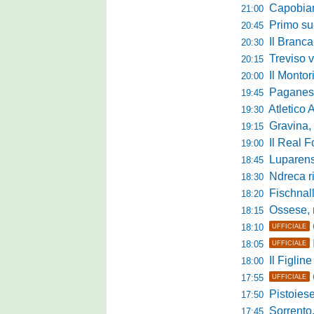
Capobianco è
21:00
Primo succ
20:45
Il Brancal
20:30
Treviso vittori
20:15
Il Monto
20:00
Paganese di 
19:45
Atletico 
19:30
Gravina, parl
19:15
Il Real For
19:00
Luparense, p
18:45
Ndreca rin
18:30
Fischnaller-R
18:20
Ossese, mister C
18:15
18:10
UFFICIALE
18:05
UFFICIALE
Il Figline
18:00
17:55
UFFICIALE
Pistoiese in 
17:50
Sorrento, 
17:45