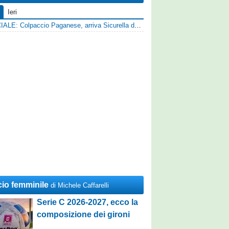
Ieri
UFFICIALE: Colpaccio Paganese, arriva Sicurella dalla Scafatese
cio femminile
di Michele Caffarelli
Serie C 2026-2027, ecco la
composizione dei gironi