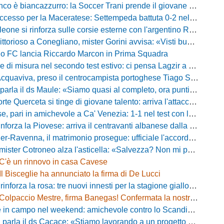
 biancazzurro: la Soccer Trani prende il giovane attaccante ex Monopoli
esso per la Maceratese: Settempeda battuta 0-2 nella ripresa
eone si rinforza sulle corsie esterne con l'argentino Rotela
oso a Conegliano, mister Gorini avvisa: «Visti buoni spunti, ma c'è ancora tanto da lavorare»
rio FC lancia Riccardo Marcon in Prima Squadra
misura nel secondo test estivo: ci pensa Lagzir a piegare l'Equipe Campania
Acquaviva, preso il centrocampista portoghese Tiago Santos
a il ds Maule: «Siamo quasi al completo, ora puntiamo sugli esterni d'attacco»
te Querceta si tinge di giovane talento: arriva l'attaccante Lucchesi
ari in amichevole a Ca' Venezia: 1-1 nel test con la Primavera lagunare
forza la Piovese: arriva il centravanti albanese dalla serie D
avenna, il matrimonio prosegue: ufficiale l'accordo quinquennale per l'attacco
otroneo alza l'asticella: «Salvezza? Non mi pongo limiti, voglio vincere più partite possibile»
C'è un rinnovo in casa Cavese
Il Bisceglie ha annunciato la firma di De Lucci
 rinforza la rosa: tre nuovi innesti per la stagione gialloblù
Colpaccio Mestre, firma Banegas! Confermata la nostra anteprima
campo nel weekend: amichevole contro lo Scandicci allo stadio Strulli di Monsummano
parla il ds Cacace: «Stiamo lavorando a un progetto ambizioso»