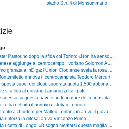
stadio Strulli di Monsummano
izie
ago
Pastorino dopo la sfida col Torino: «Non ha senso chiudersi e fare le barricate»
ese aggiunge al centrocampo l'ivoriano Solomon Andrews Manu
granata a InDiga: l'Union Clodiense svela la rosa per la nuova annata
Montemiletto rinnova il centrocampista Teodoro Mercuri
risposta super dei tifosi: superata quota 1.500 abbonamenti
lie si affida al giovane Lamanuzzi tra i pali
sso su questa nave è un fondatore della rinascita»: Davis carica l'ambiente Messina
acce ha definito il rinnovo di Julian Leonori
o a chiudere per Matteo Lontani: in arrivo il giovane talento dello Spezia
ia rinforza la difesa: arriva Vincenzo Puleo
ricetta di Longo: «Bisogna meritarsi questa maglia ogni singolo giorno»