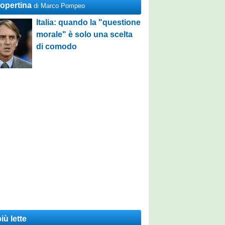
Copertina
di Marco Pompeo
Italia: quando la "questione
morale" è solo una scelta
di comodo
iù lette