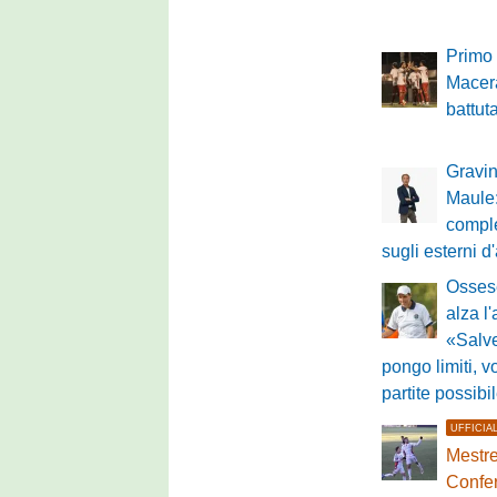
Primo 
Macer
battut
Gravin
Maule:
comple
sugli esterni d
Ossese
alza l'
«Salv
pongo limiti, v
partite possibi
UFFICIA
Mestre
Confer