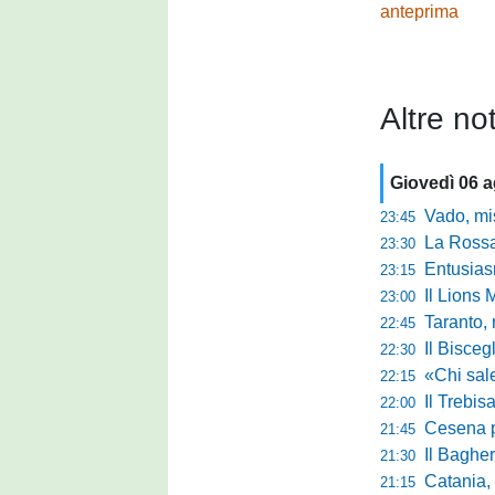
anteprima
Altre not
Giovedì 06 
Vado, mister 
23:45
La Rossan
23:30
Entusiasmo 
23:15
Il Lions 
23:00
Taranto, 
22:45
Il Bisceg
22:30
«Chi sale ade
22:15
Il Trebis
22:00
Cesena pront
21:45
Il Bagher
21:30
Catania, la 
21:15