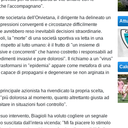
che l'accompagnano".
te societaria dell'Orvietana, il dirigente ha delineato un
Attu
 pressioni convergenti e circostanze difficilmente
e avrebbero reso inevitabili decisioni straordinarie.
i, la "morte" di una società sportiva va letta in una
rispetto al lutto umano: è il frutto di "un insieme di
sive e concorrenti" che hanno costretto i responsabili ad
dimenti invasivi e pure dolorosi". Il richiamo a un "virus"
 trasformarsi in "epidemia" appare come metafora di una
Cal
ale capace di propagarsi e degenerare se non arginata in
il principale azionista ha rivendicato la propria scelta,
 "più dolorosa al momento, quanto altrettanto giusta ad
pitare in situazioni fuori controllo".
 suo intervento, Biagioli ha voluto cogliere un segnale
co suscitata dall'intera vicenda: "Mi fa piacere lo stimolo