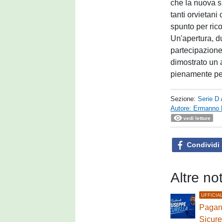
che la nuova s
tanti orvietan
spunto per ric
Un'apertura, du
partecipazione
dimostrato un 
pienamente pe
Sezione:
Serie D
Autore: Ermanno 
vedi letture
Condividi
Altre no
UFFICIA
Pagane
Sicure