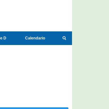
ie D
Calendario