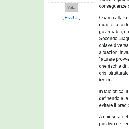
conseguenze 
Quanto alla sor
[
Risultati
]
quadro fatto di
governabili, ch
Secondo Biagiol
chiave diversa 
situazioni inva
"attuare provve
che rischia di
crisi struttur
tempo.
In tale ottica, 
definendola la
evitare il preci
A chiusura del
positivo nell'e