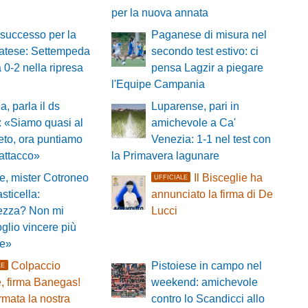
per la nuova annata
successo per la
Paganese di misura nel
atese: Settempeda
secondo test estivo: ci
a 0-2 nella ripresa
pensa Lagzir a piegare
l'Equipe Campania
a, parla il ds
Luparense, pari in
 «Siamo quasi al
amichevole a Ca'
to, ora puntiamo
Venezia: 1-1 nel test con
'attacco»
la Primavera lagunare
, mister Cotroneo
Il Bisceglie ha
UFFICIALE
asticella:
annunciato la firma di De
ezza? Non mi
Lucci
oglio vincere più
le»
Colpaccio
Pistoiese in campo nel
LE
, firma Banegas!
weekend: amichevole
mata la nostra
contro lo Scandicci allo