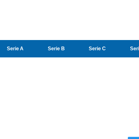
Serie A
Serie B
Serie C
Ser