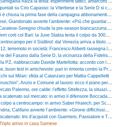
igallia rialza la testa: esperimenti tattici, amarcord e lo sguardo al Rimini
tati su Ciro Capasso: la Viterbese e la Serie D si contendono l'esterno ex Fiorentina
hiusa la prima fase della campagna abbonamenti: circa 400 tessere rinnovate in prelazione
o avverte l'ambiente: «Più che guardare chi avremo di fronte, mi interessa vedere la mia squadra migliorare giorno dopo giorno»
tese-Seregno chiude la pre-season biancazzurra: info e dove vedere il match
ferri corti col Bari: la Juve Stabia tenta il colpo da 300mila euro
ocampo per il Südtirol: dal Venezia arriva a titolo definitivo Bjarki Bjarkason
erremoto in società: Francesco Aliberti rassegna le dimissioni da tutte le cariche
Fasano dalla Serie D, la vicinanza della Fidelis Andria e le parole del presidente Vallarella
 riabbracciato Davide Martellotta: accordo con la Folgore Caratese per il ritorno in prestito
buon test in amichevole: pari in rimonta contro la Primavera del Sassuolo
cchi sul Milan: sfida al Catanzaro per Mattia Cappelletti
chini", Anzio e Comune al lavoro: ecco il piano per far rientrare i tifosi
Palermo, ore calde: l'effetto Strefezza, la situazione Segre e i nomi per l'attacco
atenato sul mercato: in arrivo il difensore Boccadamo a titolo temporaneo
po a centrocampo: in arrivo Saber Hraiech, per Scappini si attende l'accordo
alifano avverte l’ambiente: «Girone difficilissimo, affascinante e bellissimo: non prometto risultati»
atenato: tris d'acquisti con Guerriero, Passiatore e Theodore
Triplo arrivo in casa Sarnese