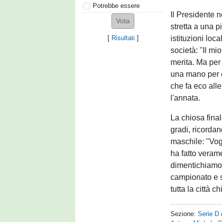
Potrebbe essere
Il Presidente 
stretta a una 
istituzioni loca
[
Risultati
]
società: "Il mi
merita. Ma per
una mano per o
che fa eco alle
l'annata.
La chiosa fina
gradi, ricorda
maschile: "Vogl
ha fatto veram
dimentichiamo i
campionato e s
tutta la città c
Sezione:
Serie D