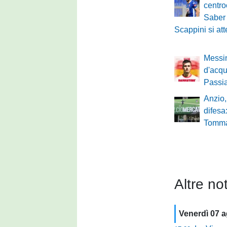
centro
Saber 
Scappini si at
Messin
d'acqu
Passi
Anzio,
difesa:
Tomma
Altre not
Venerdì 07 