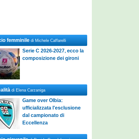
cio femminile
di Michele Caffarelli
Serie C 2026-2027, ecco la
composizione dei gironi
alità
di Elena Carzaniga
Game over Olbia:
ufficializzata l'esclusione
dal campionato di
Eccellenza