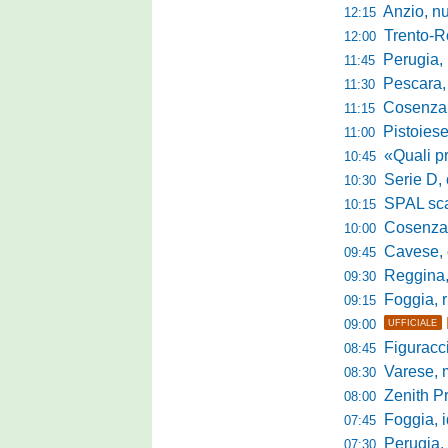
Anzio, nuo
12:15
Trento-Roma
12:00
Perugia, Diana
11:45
Pescara, da 
11:30
Cosenza, es
11:15
Pistoiese, f
11:00
«Quali prestano
10:45
Serie D, 
10:30
SPAL scate
10:15
Cosenza-Vi
10:00
Cavese, c
09:45
Reggina, la p
09:30
Foggia, r
09:15
09:00
UFFICIALE
Figuraccia LN
08:45
Varese, mis
08:30
Zenith P
08:00
Foggia, i
07:45
Perugia, sfid
07:30