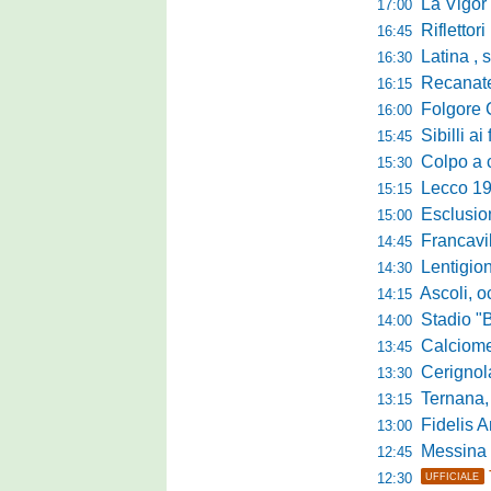
La Vigor Sen
17:00
Riflettori pun
16:45
Latina , si è c
16:30
Recanatese, Giandonat
16:15
Folgore Cara
16:00
Sibilli ai 
15:45
Colpo a centr
15:30
Lecco 1912, t
15:15
Esclusione del 
15:00
Francavilla PZ,
14:45
Lentigione, 
14:30
Ascoli, o
14:15
Stadio "Brus
14:00
Calciomercato 
13:45
Cerignola sc
13:30
Ternana, col
13:15
Fidelis Andria, C
13:00
Messina sc
12:45
12:30
UFFICIALE