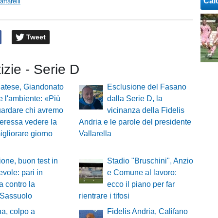
Cal
ffarelli
Tweet
tizie - Serie D
atese, Giandonato
Esclusione del Fasano
e l'ambiente: «Più
dalla Serie D, la
ardare chi avremo
vicinanza della Fidelis
nteressa vedere la
Andria e le parole del presidente
gliorare giorno
Vallarella
ione, buon test in
Stadio "Bruschini", Anzio
vole: pari in
e Comune al lavoro:
a contro la
ecco il piano per far
 Sassuolo
rientrare i tifosi
a, colpo a
Fidelis Andria, Califano