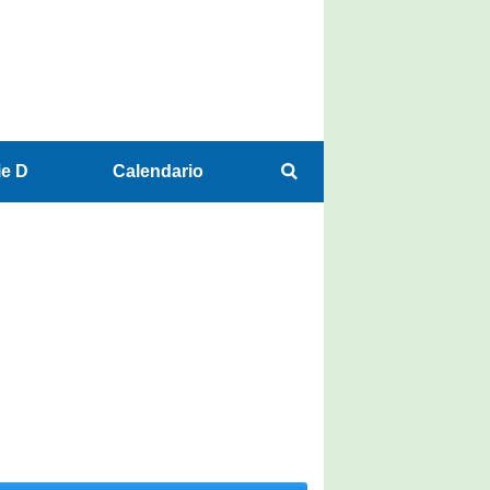
ie D
Calendario