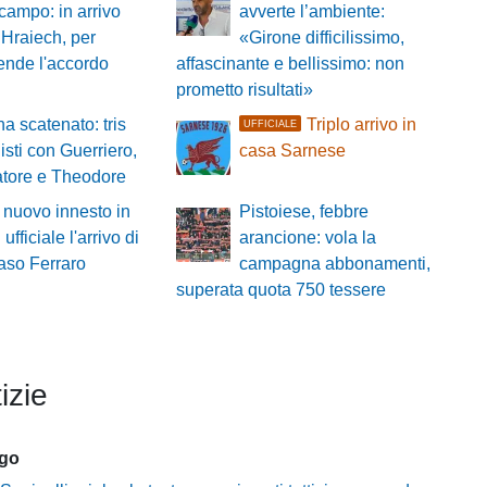
campo: in arrivo
avverte l’ambiente:
Hraiech, per
«Girone difficilissimo,
tende l'accordo
affascinante e bellissimo: non
prometto risultati»
a scatenato: tris
Triplo arrivo in
UFFICIALE
isti con Guerriero,
casa Sarnese
atore e Theodore
 nuovo innesto in
Pistoiese, febbre
 ufficiale l'arrivo di
arancione: vola la
so Ferraro
campagna abbonamenti,
superata quota 750 tessere
izie
ago