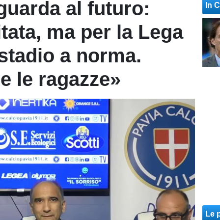
guarda al futuro:
In 
tata, ma per la Lega
stadio a norma.
 e le ragazze»
Le p