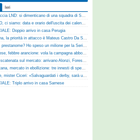
Ieri
Figuraccia LND: si dimenticano di una squadra di Serie D, è da rifare il programma Coppa Italia
Serie D, ci siamo: data e orario dell'uscita dei calendari ufficiali
IALE: Doppio arrivo in casa Perugia
Reggina, la priorità in attacco è Mateus Castro Da Silva: ore decisive per la fumata bianca
«Quali prestanome? Ho speso un milione per la Serie D»: Bandecchi rompe il silenzio sul futuro della Ternana
Pistoiese, febbre arancione: vola la campagna abbonamenti, superata quota 750 tessere
SPAL scatenata sul mercato: arrivano Alonzi, Foresta, Munaretto e Tobia
Casertana, mercato in ebollizione: tre innesti di spessore per lo scacchiere di Vinicio Espinal
Varese, mister Ciceri: «Salvaguardati i derby, sarà un campionato avvincente»
IALE: Triplo arrivo in casa Sarnese