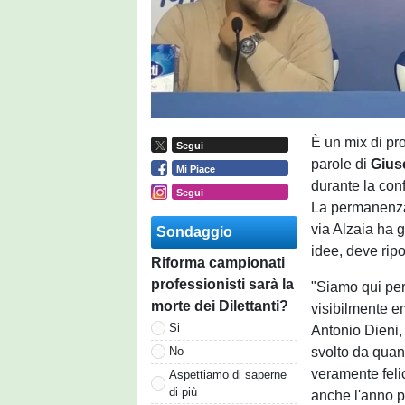
È un mix di pr
Segui
parole di
Gius
Mi Piace
durante la con
Segui
La permanenza 
via Alzaia ha g
Sondaggio
idee, deve ripo
Riforma campionati
professionisti sarà la
"Siamo qui per
morte dei Dilettanti?
visibilmente e
Si
Antonio Dieni, 
svolto da quando
No
veramente feli
Aspettiamo di saperne
di più
anche l'anno p