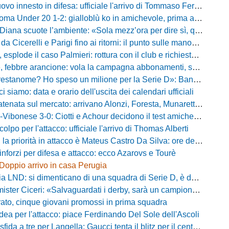
vo innesto in difesa: ufficiale l'arrivo di Tommaso Ferraro
 Under 20 1-2: gialloblù ko in amichevole, prima apparizione per Caia
 scuote l’ambiente: «Sola mezz’ora per dire sì, qui per costruire una squadra da livello»
Cicerelli e Parigi fino ai ritorni: il punto sulle manovre del Delfino
plode il caso Palmieri: rottura con il club e richiesta di cessione
ebbre arancione: vola la campagna abbonamenti, superata quota 750 tessere
me? Ho speso un milione per la Serie D»: Bandecchi rompe il silenzio sul futuro della Ternana
ci siamo: data e orario dell'uscita dei calendari ufficiali
nata sul mercato: arrivano Alonzi, Foresta, Munaretto e Tobia
bonese 3-0: Ciotti e Achour decidono il test amichevole di Lorica
olpo per l'attacco: ufficiale l'arrivo di Thomas Alberti
riorità in attacco è Mateus Castro Da Silva: ore decisive per la fumata bianca
inforzi per difesa e attacco: ecco Azarovs e Tourè
Doppio arrivo in casa Perugia
D: si dimenticano di una squadra di Serie D, è da rifare il programma Coppa Italia
ter Ciceri: «Salvaguardati i derby, sarà un campionato avvincente»
rato, cinque giovani promossi in prima squadra
dea per l'attacco: piace Ferdinando Del Sole dell'Ascoli
a a tre per Langella: Gaucci tenta il blitz per il centrocampista del Cosenza