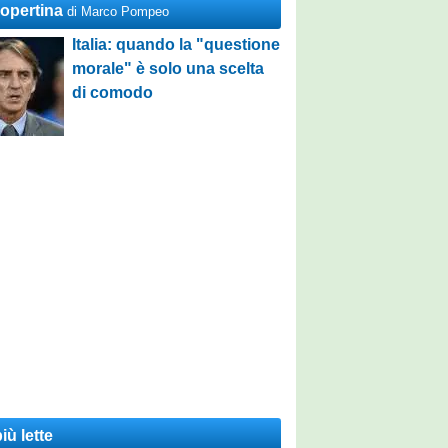
Copertina
di Marco Pompeo
Italia: quando la "questione
morale" è solo una scelta
di comodo
iù lette