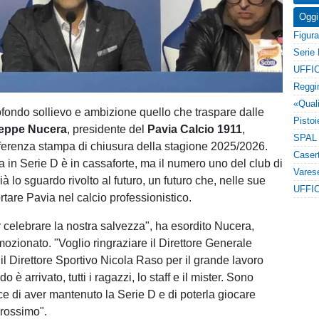
Oggi
UFFIC
ofondo sollievo e ambizione quello che traspare dalle
eppe Nucera
, presidente del
Pavia Calcio 1911
,
ferenza stampa di chiusura della stagione 2025/2026.
in Serie D è in cassaforte, ma il numero uno del club di
ià lo sguardo rivolto al futuro, un futuro che, nelle sue
UFFIC
rtare Pavia nel calcio professionistico.
 celebrare la nostra salvezza", ha esordito Nucera,
mozionato. "Voglio ringraziare il Direttore Generale
il Direttore Sportivo Nicola Raso per il grande lavoro
 è arrivato, tutti i ragazzi, lo staff e il mister. Sono
ce di aver mantenuto la Serie D e di poterla giocare
rossimo".