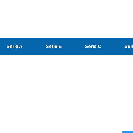
Serie A
Serie B
Serie C
Ser