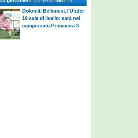
cio giovanile
di Davide Guardabascio
Dolomiti Bellunesi, l’Under
19 sale di livello: sarà nel
campionato Primavera 3