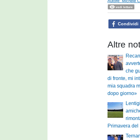
Autore: Michele Ca
vedi letture
Condividi
Altre no
Recan
avvert
che gu
di fronte, mi i
mia squadra mi
dopo giorno»
Lentig
amiche
rimont
Primavera del
Ternan