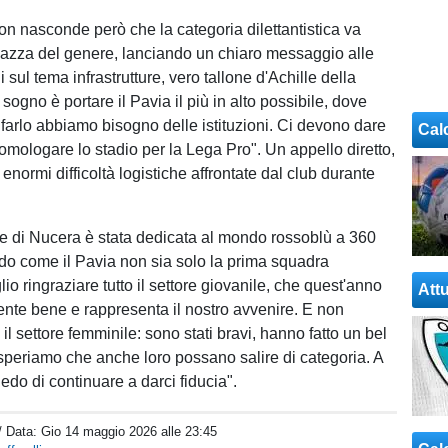
non nasconde però che la categoria dilettantistica va
piazza del genere, lanciando un chiaro messaggio alle
li sul tema infrastrutture, vero tallone d'Achille della
o sogno è portare il Pavia il più in alto possibile, dove
 farlo abbiamo bisogno delle istituzioni. Ci devono dare
Cal
mologare lo stadio per la Lega Pro". Un appello diretto,
 enormi difficoltà logistiche affrontate dal club durante
le di Nucera è stata dedicata al mondo rossoblù a 360
ndo come il Pavia non sia solo la prima squadra
io ringraziare tutto il settore giovanile, che quest'anno
Attu
ente bene e rappresenta il nostro avvenire. E non
l settore femminile: sono stati bravi, hanno fatto un bel
periamo che anche loro possano salire di categoria. A
hiedo di continuare a darci fiducia".
/ Data:
Gio 14 maggio 2026 alle 23:45