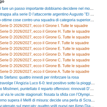
ago
passo importante dobbiamo decidere nel modo giusto»: Greco e il rebus mercato dopo la vittoria con l'Ossese
strappa alla serie D l'attaccente argentino Augusto "El Tato" Diaz
e cose contro una squadra di categoria superiore»: Franzini analizza il test del Piacenza
Serie D 2026/2027, ecco il Girone I. Tutte le squadre
Serie D 2026/2027, ecco il Girone H. Tutte le squadre
Serie D 2026/2027, ecco il Girone G. Tutte le squadre
Serie D 2026/2027, ecco il Girone F. Tutte le squadre
Serie D 2026/2027, ecco il Girone E. Tutte le squadre
Serie D 2026/2027, ecco il Girone D. Tutte le squadre
Serie D 2026/2027, ecco il Girone C. Tutte le squadre
Serie D 2026/2027, ecco il Girone B. Tutte le squadre
Serie D 2026/2027, ecco il Girone A. Tutte le squadre
o Stefano: quattro innesti per rinforzare la rosa
olge l'Angizia Luco 6-0: test positivo sotto la pioggia, doppietta per Gasperoni
silmeri, puntellato il reparto offensivo: rinnovati D'Aquila e Di Caccamo
le uscite stagionali: fissata la sfida con l'Olympia Thyrus tra lavoro di campo e incroci amarcord
o supera il Melfi di misura: decide una perla di Scravaglieri in avvio
to sul mercato: quattro volti nuovi per Aimo Diana tra prestiti e acquisti a titolo definitivo