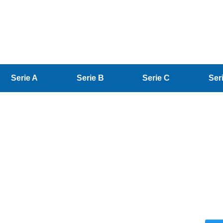
Serie A
Serie B
Serie C
Ser