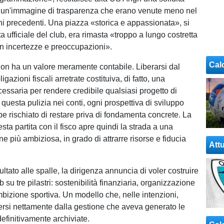
e un'immagine di trasparenza che erano venute meno nel
ni precedenti. Una piazza «storica e appassionata», si
a ufficiale del club, era rimasta «troppo a lungo costretta
n incertezze e preoccupazioni».
Cal
on ha un valore meramente contabile. Liberarsi dal
gazioni fiscali arretrate costituiva, di fatto, una
essaria per rendere credibile qualsiasi progetto di
 questa pulizia nei conti, ogni prospettiva di sviluppo
be rischiato di restare priva di fondamenta concrete. La
sta partita con il fisco apre quindi la strada a una
 più ambiziosa, in grado di attrarre risorse e fiducia
Attu
ltato alle spalle, la dirigenza annuncia di voler costruire
ub su tre pilastri: sostenibilità finanziaria, organizzazione
mbizione sportiva. Un modello che, nelle intenzioni,
ersi nettamente dalla gestione che aveva generato le
 definitivamente archiviate.