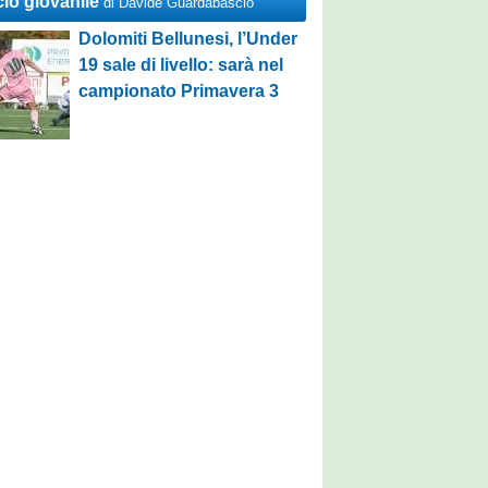
cio giovanile
di Davide Guardabascio
Dolomiti Bellunesi, l’Under
19 sale di livello: sarà nel
campionato Primavera 3