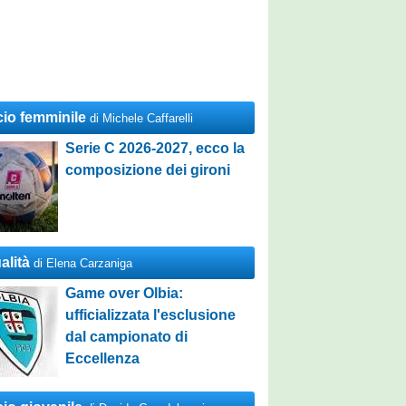
cio femminile
di Michele Caffarelli
Serie C 2026-2027, ecco la
composizione dei gironi
alità
di Elena Carzaniga
Game over Olbia:
ufficializzata l'esclusione
dal campionato di
Eccellenza