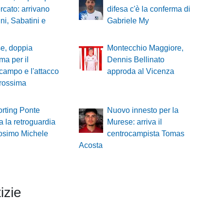
rcato: arrivano
difesa c'è la conferma di
ni, Sabatini e
Gabriele My
e, doppia
Montecchio Maggiore,
ma per il
Dennis Bellinato
campo e l'attacco
approda al Vicenza
prossima
rting Ponte
Nuovo innesto per la
za la retroguardia
Murese: arriva il
osimo Michele
centrocampista Tomas
Acosta
izie