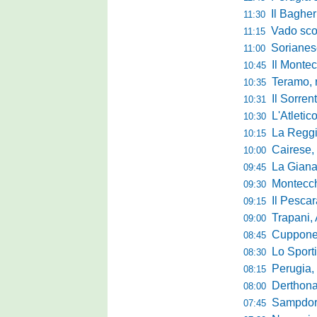
Il Bagher
11:30
Vado sconfitt
11:15
Sorianese,
11:00
Il Montec
10:45
Teramo, r
10:35
Il Sorrent
10:31
L'Atletic
10:30
La Reggina 
10:15
Cairese, dopp
10:00
La Giana Erm
09:45
Montecch
09:30
Il Pescara
09:15
Trapani,
09:00
Cuppone nel 
08:45
Lo Sporti
08:30
Perugia, m
08:15
Derthona, 
08:00
Sampdoria
07:45