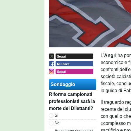
L'
Angri
ha por
Segui
economico e fis
Mi Piace
confronti dell
Segui
società calcis
fiscale, concl
Sondaggio
la guida di Fab
Riforma campionati
professionisti sarà la
Il traguardo r
morte dei Dilettanti?
recente del clu
Si
con quello che
«complesso ma 
No
sacrificio e p
Aspettiamo di saperne