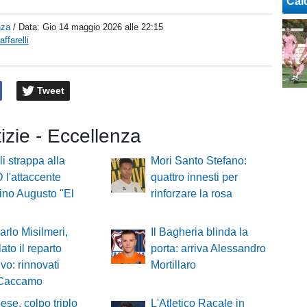
Cal
nza
/ Data:
Gio 14 maggio 2026 alle 22:15
ffarelli
Tweet
tizie - Eccellenza
lli strappa alla
Mori Santo Stefano:
D l'attaccente
quattro innesti per
ino Augusto "El
rinforzare la rosa
rlo Misilmeri,
Il Bagheria blinda la
ato il reparto
porta: arriva Alessandro
ivo: rinnovati
Mortillaro
 Caccamo
ese, colpo triplo
L'Atletico Racale in