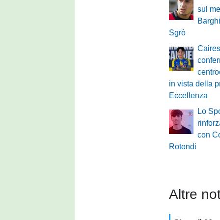
sul me
Barghi
Sgrò
Caires
confer
centro
in vista della 
Eccellenza
Lo Spo
rinfor
con C
Rotondi
Altre not