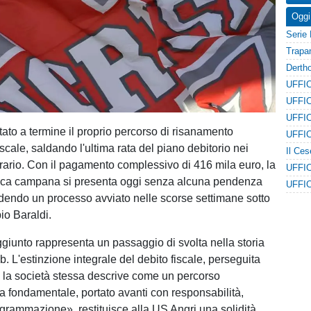
Oggi
tato a termine il proprio percorso di risanamento
cale, saldando l'ultima rata del piano debitorio nei
'erario. Con il pagamento complessivo di 416 mila euro, la
tica campana si presenta oggi senza alcuna pendenza
udendo un processo avviato nelle scorse settimane sotto
io Baraldi.
aggiunto rappresenta un passaggio di svolta nella storia
b. L'estinzione integrale del debito fiscale, perseguita
 la società stessa descrive come un percorso
fondamentale, portato avanti con responsabilità,
rogrammazione», restituisce alla US Angri una solidità