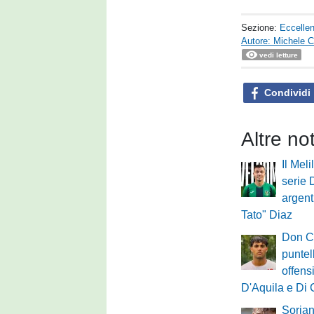
Sezione:
Eccelle
Autore: Michele Ca
vedi letture
Condividi
Altre no
Il Meli
serie 
argent
Tato" Diaz
Don Ca
puntell
offens
D'Aquila e Di
Sorian