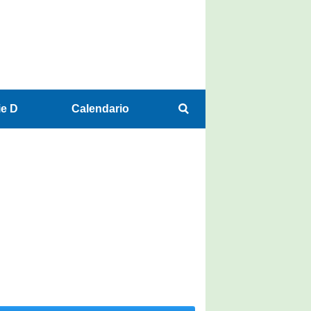
ie D
Calendario