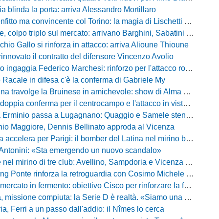
ia blinda la porta: arriva Alessandro Mortillaro
o ma convincente col Torino: la magia di Lischetti non basta, Abate passa 3-1
 colpo triplo sul mercato: arrivano Barghini, Sabatini e Sgrò
chio Gallo si rinforza in attacco: arriva Alioune Thioune
innovato il contratto del difensore Vincenzo Avolio
o ingaggia Federico Marchesi: rinforzo per l'attacco rossonero
o Racale in difesa c'è la conferma di Gabriele My
travolge la Bruinese in amichevole: show di Alma con una cinquina
ia conferma per il centrocampo e l'attacco in vista della prossima Eccellenza
inio passa a Lugagnano: Quaggio e Samele stendono il Piacenza nel test estivo
io Maggiore, Dennis Bellinato approda al Vicenza
 accelera per Parigi: il bomber del Latina nel mirino biancazzurro
 Antonini: «Sta emergendo un nuovo scandalo»
mirino di tre club: Avellino, Sampdoria e Vicenza sull'attaccante dell'Entella
ng Ponte rinforza la retroguardia con Cosimo Michele Rotondi
ercato in fermento: obiettivo Cisco per rinforzare la fascia
missione compiuta: la Serie D è realtà. «Siamo una società seria»
, Ferri a un passo dall'addio: il Nîmes lo cerca