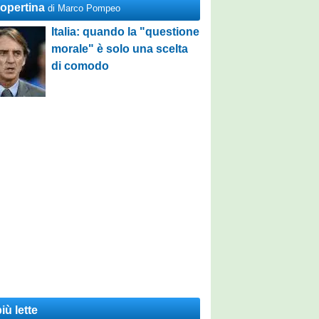
Copertina
di Marco Pompeo
Italia: quando la "questione
morale" è solo una scelta
di comodo
iù lette