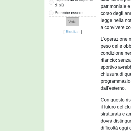
di più
patrimoniale 
Potrebbe essere
corso degli an
legge nella not
a convivere co
[
Risultati
]
L'operazione n
peso delle obbli
condizione nec
rilancio: senza
sportivo avreb
chiusura di que
programmazione
dall'esterno.
Con questo risu
il futuro del cl
strutturata e a
dovrà distingu
difficoltà oggi