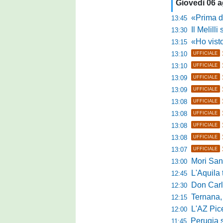
Giovedì 06 
«Prima di fare un 
13:45
Il Melilli 
13:30
«Ho visto ottim
13:15
13:10
UFFICIALE
13:10
UFFICIALE
13:09
UFFICIALE
13:09
UFFICIALE
13:08
UFFICIALE
13:08
UFFICIALE
13:08
UFFICIALE
13:08
UFFICIALE
13:07
UFFICIALE
Mori Sant
13:00
L'Aquila trav
12:45
Don Carlo Mi
12:30
Ternana, al via 
12:15
L'AZ Picern
12:00
Perugia scatena
11:45