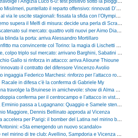
olge l'Angizia Luco 6-0: test positivo sotto la pioggia, doppietta per Gasperoni
silmeri, puntellato il reparto offensivo: rinnovati D'Aquila e Di Caccamo
le uscite stagionali: fissata la sfida con l'Olympia Thyrus tra lavoro di campo e incroci amarcord
o supera il Melfi di misura: decide una perla di Scravaglieri in avvio
to sul mercato: quattro volti nuovi per Aimo Diana tra prestiti e acquisti a titolo definitivo
ia blinda la porta: arriva Alessandro Mortillaro
o ma convincente col Torino: la magia di Lischetti non basta, Abate passa 3-1
 colpo triplo sul mercato: arrivano Barghini, Sabatini e Sgrò
chio Gallo si rinforza in attacco: arriva Alioune Thioune
innovato il contratto del difensore Vincenzo Avolio
o ingaggia Federico Marchesi: rinforzo per l'attacco rossonero
o Racale in difesa c'è la conferma di Gabriele My
travolge la Bruinese in amichevole: show di Alma con una cinquina
ia conferma per il centrocampo e l'attacco in vista della prossima Eccellenza
inio passa a Lugagnano: Quaggio e Samele stendono il Piacenza nel test estivo
io Maggiore, Dennis Bellinato approda al Vicenza
 accelera per Parigi: il bomber del Latina nel mirino biancazzurro
 Antonini: «Sta emergendo un nuovo scandalo»
mirino di tre club: Avellino, Sampdoria e Vicenza sull'attaccante dell'Entella