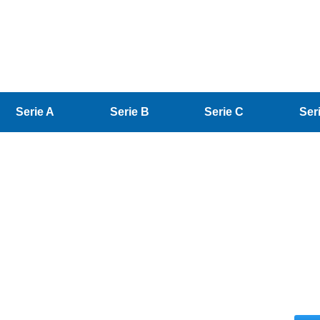
Serie A
Serie B
Serie C
Ser