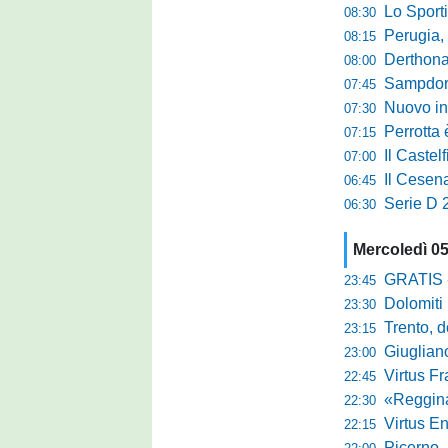
Lo Sporti
08:30
Perugia, m
08:15
Derthona, 
08:00
Sampdoria
07:45
Nuovo inn
07:30
Perrotta è
07:15
Il Castel
07:00
Il Cesena
06:45
Serie D 2
06:30
Mercoledì 0
GRATIS - Goo
23:45
Dolomiti Bell
23:30
Trento, dom
23:15
Giuglian
23:00
Virtus Franca
22:45
«Reggina e N
22:30
Virtus Entella
22:15
Picerno, u