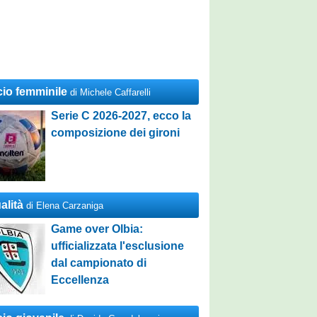
cio femminile
di Michele Caffarelli
Serie C 2026-2027, ecco la
composizione dei gironi
alità
di Elena Carzaniga
Game over Olbia:
ufficializzata l'esclusione
dal campionato di
Eccellenza