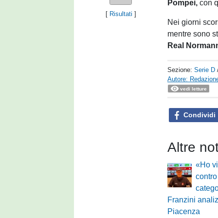
Pompei,
con q
[
Risultati
]
Nei giorni scor
mentre sono sta
Real Norman
Sezione:
Serie D
Autore: Redazione
vedi letture
Condividi
Altre no
«Ho vi
contro
catego
Franzini analiz
Piacenza