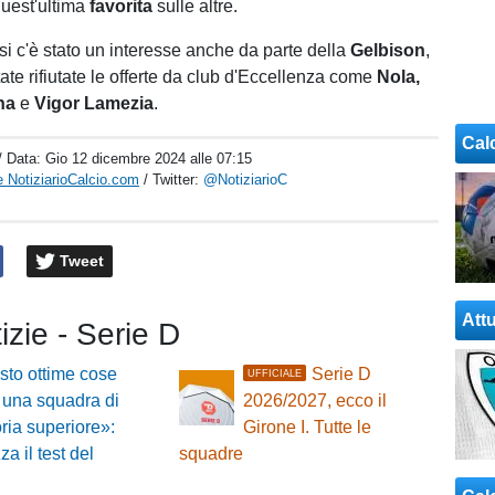
uest'ultima
favorita
sulle altre.
si c'è stato un interesse anche da parte della
Gelbison
,
te rifiutate le offerte da club d'Eccellenza come
Nola,
na
e
Vigor Lamezia
.
Cal
/ Data:
Gio 12 dicembre 2024 alle 07:15
 NotiziarioCalcio.com
/ Twitter:
@NotiziarioC
Tweet
Attu
tizie - Serie D
sto ottime cose
Serie D
UFFICIALE
 una squadra di
2026/2027, ecco il
ria superiore»:
Girone I. Tutte le
za il test del
squadre