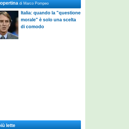
Copertina
di Marco Pompeo
Italia: quando la "questione
morale" è solo una scelta
di comodo
iù lette