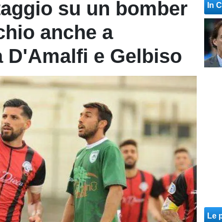
taggio su un bomber
In 
chio anche a
 D'Amalfi e Gelbiso
Le p