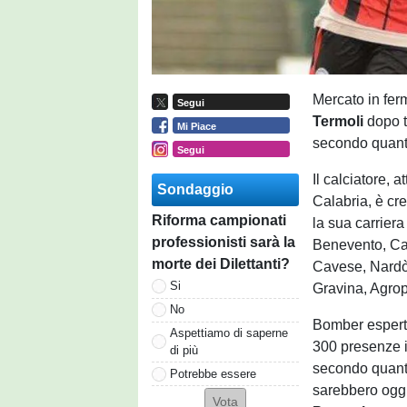
Mercato in fe
Segui
Termoli
dopo tr
Mi Piace
secondo quanto 
Segui
Il calciatore, 
Sondaggio
Calabria, è cre
Riforma campionati
la sua carriera
professionisti sarà la
Benevento, Cat
morte dei Dilettanti?
Cavese, Nardò,
Si
Gravina, Agropo
No
Bomber esperto
Aspettiamo di saperne
300 presenze in
di più
secondo quanto
Potrebbe essere
sarebbero oggi 