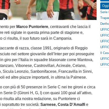
Oggi
rmento per
Marco Puntoriere
, centravanti che lascia il
e reti siglate in questa prima parte di stagione e,
ci risulta, il suo futuro sarà in Campania.
attaccante di razza, classe 1991, originario di Reggio
sciuto nel settore giovanile dell’Inter per poi proseguire
 in giro per l’Italia in squadre blasonate come Mantova,
anzaro, Vibonese, Castrovillari, Acireale, Celano,
 Sicula Leonzio, Sanbonifacese, Francavilla in Sinni,
li ed altre piazze importanti, in ultima la Palmese.
 con più di 50 presenze in Serie C nei tre gironi e circa
 Serie D (Gironi H, G, I) con quasi 100 goal all’attivo,
 risulta alla nostra redazione, su Puntoriere ci
soprattutto tre società:
Sarnese, Costa D'Amalfi
e