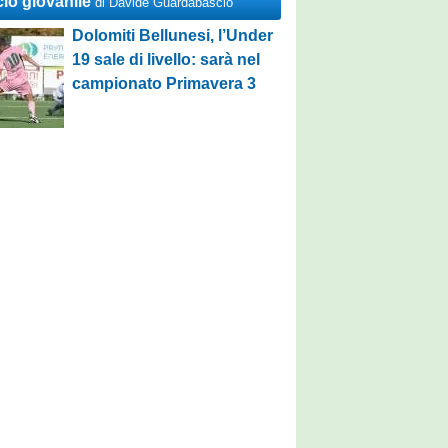
cio giovanile
di Davide Guardabascio
Dolomiti Bellunesi, l’Under
19 sale di livello: sarà nel
campionato Primavera 3