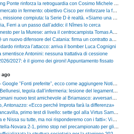
ng Ponte rinforza la retroguardia con Cosimo Michele Rotondi
ercato in fermento: obiettivo Cisco per rinforzare la fascia
missione compiuta: la Serie D è realtà. «Siamo una società seria»
, Ferri a un passo dall'addio: il Nîmes lo cerca
esto per la Murese: arriva il centrocampista Tomas Acosta
 un nuovo difensore del Catania: firma un contratto annuale
fidardo rinforza l'attacco: arriva il bomber Luca Cognigni
 smentisce Antonini: nessuna trattativa di cessione
026/2027: è il giorno dei gironi! Appuntamento fissato
5 ago
gle "Fonti preferite", ecco come aggiungere NotiziarioCalcio alle tue notizie
unesi, tegola dall'infermeria: lesione del legamento crociato per Nicola Masut
ani nuovo test amichevole al Briamasco: avversaria la Roma Under 20
o, Antonazzo: «Ecco perché Improta farà la differenza»
villa, primo test di livello: sette gol alla Virtus Sammarco e colpo in difesa
issa su tutte, ma noi risponderemo con i fatti»: Vibonese, parla il ds Maglia
-Novara 2-1, primo stop nel precampionato per gli azzurri: Forte ribalta Lartey nel finale
fficializzata la struttura societaria per la stagione 2026-2027