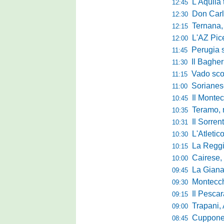
L'Aquila trav
12:45
Don Carlo Mi
12:30
Ternana, al via 
12:15
L'AZ Picern
12:00
Perugia scatena
11:45
Il Bagher
11:30
Vado sconfitt
11:15
Sorianese,
11:00
Il Montec
10:45
Teramo, r
10:35
Il Sorrent
10:31
L'Atletic
10:30
La Reggina 
10:15
Cairese, dopp
10:00
La Giana Erm
09:45
Montecch
09:30
Il Pescara
09:15
Trapani,
09:00
Cuppone nel 
08:45