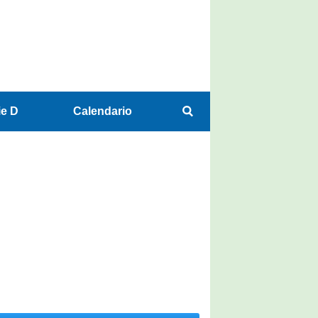
ie D
Calendario